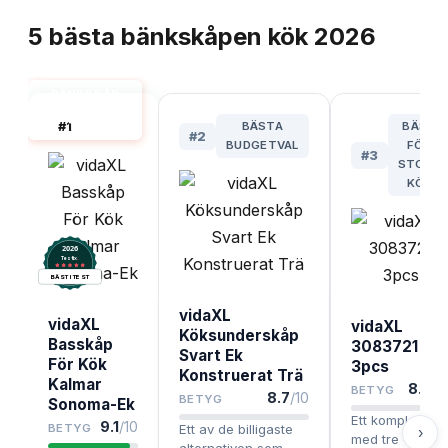
TOPPLISTA
5
bästa
bänkskåpen kök
2026
BÄNKSKÅP
KÖK BÄST I
#
1
BÄSTA
BÄST
TEST
#
2
BUDGETVAL
FÖR
#
3
STORA
KÖK
2026
.
Testix
BÄST I TEST
vidaXL
vidaXL
vidaXL
Köksunderskåp
Basskåp
3083721
Svart Ek
För Kök
3pcs
Konstruerat Trä
Kalmar
8.4
/1
BETYG
8.7
/10
BETYG
Sonoma-Ek
Ett komplett set
9.1
/10
BETYG
Ett av de billigaste
›
med tre