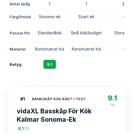
Antal skåp
1
1
3
Färg/finish
Sonoma-ek
Svart ek
-
Passar för
Standardkök
Små kök/budget
Stora kök
Material
Konstruerat trä
Konstruerat trä
-
Betyg
9.1
8.7
8.4
9.1
#
1
BÄNKSKÅP KÖK BÄST I TEST
/10
vidaXL Basskåp För Kök
Kalmar Sonoma-Ek
·
9.1
/10