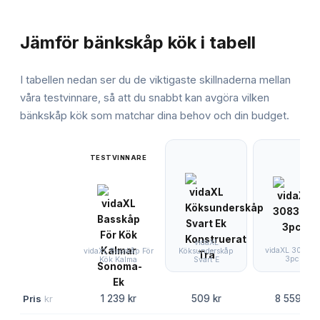
JÄMFÖRELSE
Jämför
bänkskåp kök
i tabell
I tabellen nedan ser du de viktigaste skillnaderna mellan
våra testvinnare, så att du snabbt kan avgöra vilken
bänkskåp kök
som matchar dina behov och din budget.
TESTVINNARE
vidaXL
vidaXL 308372
Köksunderskåp
vidaXL Basskåp För
3pcs
Svart E
Kök Kalma
Pris
kr
1 239 kr
509 kr
8 559 kr