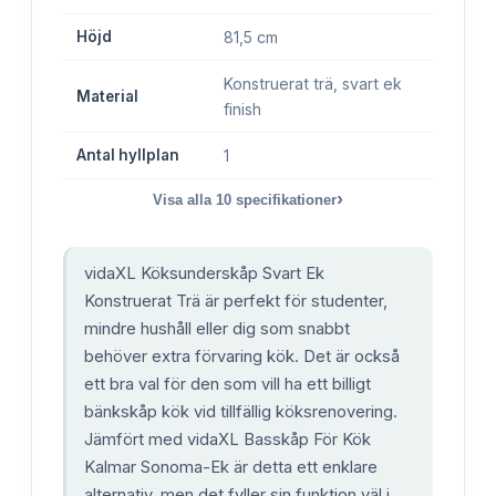
Höjd
81,5 cm
Konstruerat trä, svart ek
Material
finish
Antal hyllplan
1
›
Visa alla
10
specifikationer
vidaXL Köksunderskåp Svart Ek
Konstruerat Trä är perfekt för studenter,
mindre hushåll eller dig som snabbt
behöver extra förvaring kök. Det är också
ett bra val för den som vill ha ett billigt
bänkskåp kök vid tillfällig köksrenovering.
Jämfört med vidaXL Basskåp För Kök
Kalmar Sonoma-Ek är detta ett enklare
alternativ, men det fyller sin funktion väl i