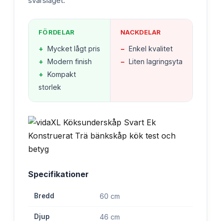
svårslaget.
FÖRDELAR
NACKDELAR
+
Mycket lågt pris
−
Enkel kvalitet
+
Modern finish
−
Liten lagringsyta
+
Kompakt
storlek
Specifikationer
Bredd
60 cm
Djup
46 cm