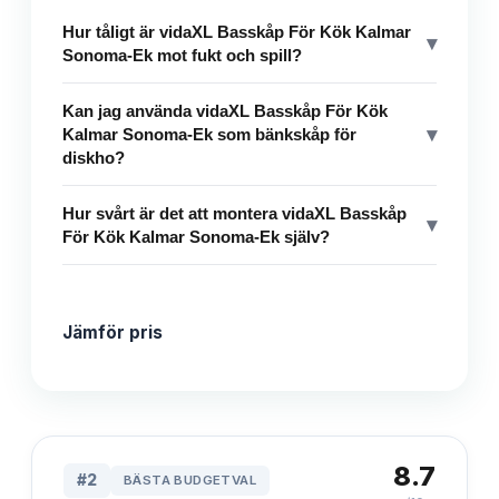
Hur tåligt är vidaXL Basskåp För Kök Kalmar
▾
Sonoma-Ek mot fukt och spill?
Kan jag använda vidaXL Basskåp För Kök
▾
Kalmar Sonoma-Ek som bänkskåp för
diskho?
Hur svårt är det att montera vidaXL Basskåp
▾
För Kök Kalmar Sonoma-Ek själv?
Jämför pris
8.7
#
2
BÄSTA BUDGETVAL