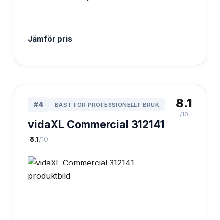
Jämför pris
8.1
#
4
BÄST FÖR PROFESSIONELLT BRUK
/10
vidaXL Commercial 312141
·
8.1
/10