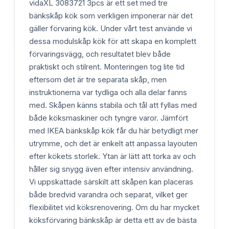
vidaXL 3083721 3pcs är ett set med tre
bänkskåp kök som verkligen imponerar när det
gäller förvaring kök. Under vårt test använde vi
dessa modulskåp kök för att skapa en komplett
förvaringsvägg, och resultatet blev både
praktiskt och stilrent. Monteringen tog lite tid
eftersom det är tre separata skåp, men
instruktionerna var tydliga och alla delar fanns
med. Skåpen känns stabila och tål att fyllas med
både köksmaskiner och tyngre varor. Jämfört
med IKEA bänkskåp kök får du här betydligt mer
utrymme, och det är enkelt att anpassa layouten
efter kökets storlek. Ytan är lätt att torka av och
håller sig snygg även efter intensiv användning.
Vi uppskattade särskilt att skåpen kan placeras
både bredvid varandra och separat, vilket ger
flexibilitet vid köksrenovering. Om du har mycket
köksförvaring bänkskåp är detta ett av de bästa