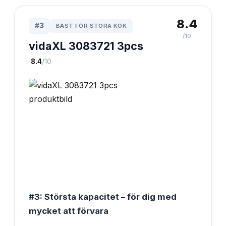
8.4
#
3
BÄST FÖR STORA KÖK
/10
vidaXL 3083721 3pcs
·
8.4
/10
#3: Största kapacitet – för dig med
mycket att förvara