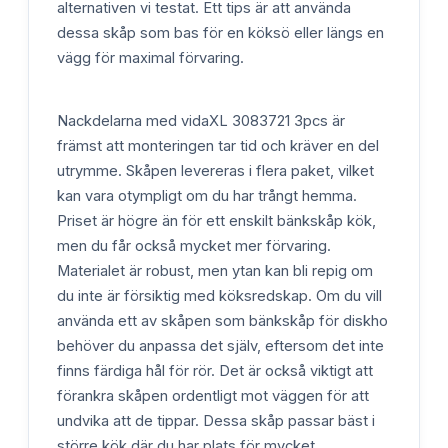
alternativen vi testat. Ett tips är att använda
dessa skåp som bas för en köksö eller längs en
vägg för maximal förvaring.
Nackdelarna med vidaXL 3083721 3pcs är
främst att monteringen tar tid och kräver en del
utrymme. Skåpen levereras i flera paket, vilket
kan vara otympligt om du har trångt hemma.
Priset är högre än för ett enskilt bänkskåp kök,
men du får också mycket mer förvaring.
Materialet är robust, men ytan kan bli repig om
du inte är försiktig med köksredskap. Om du vill
använda ett av skåpen som bänkskåp för diskho
behöver du anpassa det själv, eftersom det inte
finns färdiga hål för rör. Det är också viktigt att
förankra skåpen ordentligt mot väggen för att
undvika att de tippar. Dessa skåp passar bäst i
större kök där du har plats för mycket