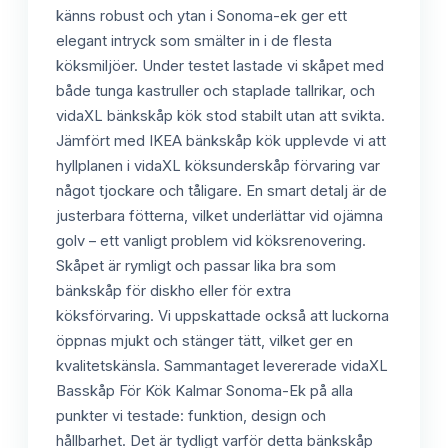
känns robust och ytan i Sonoma-ek ger ett
elegant intryck som smälter in i de flesta
köksmiljöer. Under testet lastade vi skåpet med
både tunga kastruller och staplade tallrikar, och
vidaXL bänkskåp kök stod stabilt utan att svikta.
Jämfört med IKEA bänkskåp kök upplevde vi att
hyllplanen i vidaXL köksunderskåp förvaring var
något tjockare och tåligare. En smart detalj är de
justerbara fötterna, vilket underlättar vid ojämna
golv – ett vanligt problem vid köksrenovering.
Skåpet är rymligt och passar lika bra som
bänkskåp för diskho eller för extra
köksförvaring. Vi uppskattade också att luckorna
öppnas mjukt och stänger tätt, vilket ger en
kvalitetskänsla. Sammantaget levererade vidaXL
Basskåp För Kök Kalmar Sonoma-Ek på alla
punkter vi testade: funktion, design och
hållbarhet. Det är tydligt varför detta bänkskåp