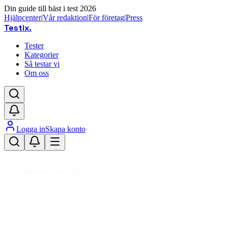
Din guide till bäst i test 2026
Hjälpcenter
|
Vår redaktion
|
För företag
|
Press
Testix
.
Tester
Kategorier
Så testar vi
Om oss
Logga in
Skapa konto
Hem
/
DIY
/
Köksinredning
/
Köksskåp
/
Bänkskåp kök
Uppdaterad mars 2026
Bänkskåp kök bäst i test 2026 –
smart förvaring för alla kök