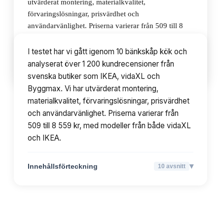
utvärderat montering, materialkvalitet,
förvaringslösningar, prisvärdhet och
användarvänlighet. Priserna varierar från 509 till 8
559 kr, med modeller från både vidaXL och IKEA.
I testet har vi gått igenom 10 bänkskåp kök och
analyserat över 1 200 kundrecensioner från
▾
Innehållsförteckning
10
avsnitt
svenska butiker som IKEA, vidaXL och
Byggmax. Vi har utvärderat montering,
materialkvalitet, förvaringslösningar, prisvärdhet
och användarvänlighet. Priserna varierar från
509 till 8 559 kr, med modeller från både vidaXL
och IKEA.
▾
Innehållsförteckning
10
avsnitt