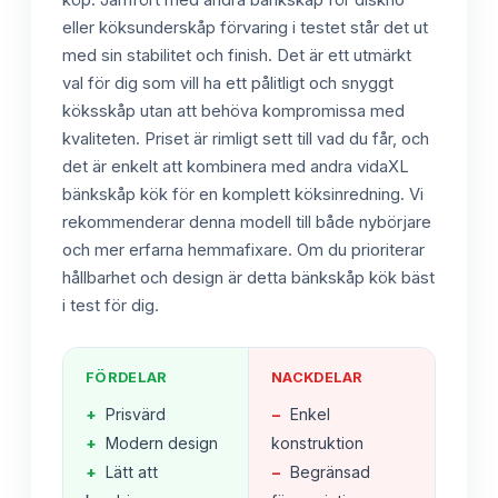
köp. Jämfört med andra bänkskåp för diskho
eller köksunderskåp förvaring i testet står det ut
med sin stabilitet och finish. Det är ett utmärkt
val för dig som vill ha ett pålitligt och snyggt
köksskåp utan att behöva kompromissa med
kvaliteten. Priset är rimligt sett till vad du får, och
det är enkelt att kombinera med andra vidaXL
bänkskåp kök för en komplett köksinredning. Vi
rekommenderar denna modell till både nybörjare
och mer erfarna hemmafixare. Om du prioriterar
hållbarhet och design är detta bänkskåp kök bäst
i test för dig.
FÖRDELAR
NACKDELAR
+
Prisvärd
−
Enkel
+
Modern design
konstruktion
+
Lätt att
−
Begränsad