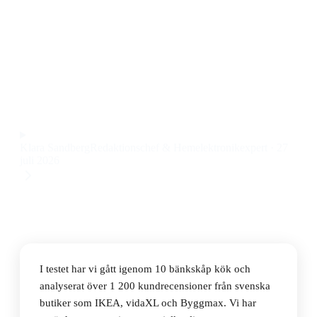
Den bästa bänkskåpen kök 2026 är vidaXL Basskåp
För Kök Kalmar Sonoma-Ek, som kombinerar robust
konstruktion, snygg design och generös förvaring till
ett pris på 1 239 kr.
Observera att vi kan få provision via återförsäljarlänkar. Inga
varumärken betalar för våra omdömen.
Klara Sandberg
Redaktionschef & Hemelektronikexpert
·
27
juli 2026
I testet har vi gått igenom 10 bänkskåp kök och
analyserat över 1 200 kundrecensioner från svenska
butiker som IKEA, vidaXL och Byggmax. Vi har