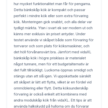
hur mycket funktionalitet man får för pengarna.
Detta bänkskåp kök är kompakt och passar
perfekt i mindre kök eller som extra förvaring
kök. Monteringen gick snabbt, och alla delar var
tydligt märkta. Ytan i svart ek ser modern ut och
känns mer exklusiv än priset antyder. Under
testet använde vi skåpet både som förvaring för
torrvaror och som plats för köksmaskiner, och
det höll förvånansvärt bra. Jämfört med vidaXL
bänkskåp kök i högre prisklass är materialet
något tunnare, men för ett budgetalternativ är
det fullt tillräckligt. Luckorna öppnas smidigt och
stängs utan att slå igen. Vi uppskattade särskilt
att skåpet är lätt att flytta, vilket är en fördel vid
ommöblering eller flytt. Detta köksunderskåp
förvaring är också enkelt att kombinera med
andra modulskåp kök från vidaXL. Ett tips är att
använda halkskydd på hyllorna om du förvarar