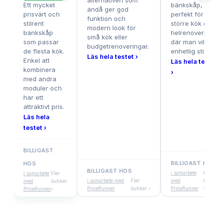
alternativen som
Ett mycket
bänkskåp,
ändå ger god
prisvärt och
perfekt för
funktion och
stilrent
större kök eller
modern look för
bänkskåp
helrenovering
små kök eller
som passar
där man vill ha
budgetrenoveringar.
de flesta kök.
enhetlig stil.
Läs hela testet ›
Enkel att
Läs hela testet
kombinera
›
med andra
moduler och
har ett
attraktivt pris.
Läs hela
testet ›
BILLIGAST
BILLIGAST HOS
HOS
BILLIGAST HOS
i samarbete
Fler
i samarbete
Fler
i samarbete med
Fler
med
butike
med
butiker
PriceRunner
butiker ›
PriceRunner
›
PriceRunner
›