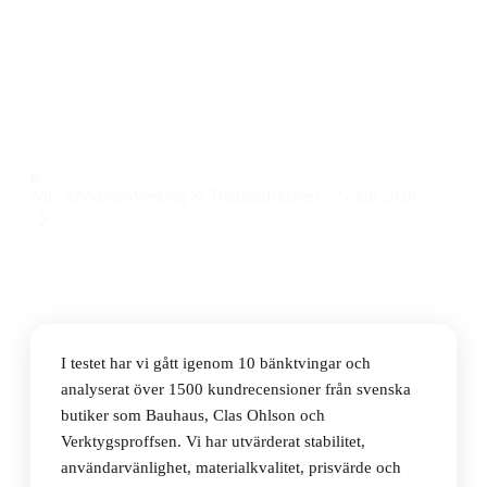
Den bästa bänktvingen 2026 är Bahco 834V-5
Bänktving, en robust modell med stabil konstruktion
och smidig justering till ett pris på 2 kr.
Observera att vi kan få provision via återförsäljarlänkar. Inga
varumärken betalar för våra omdömen.
Nils Arvidsson
Verktyg & Trädgårdsexpert
·
27 juli 2026
I testet har vi gått igenom 10 bänktvingar och
analyserat över 1500 kundrecensioner från svenska
butiker som Bauhaus, Clas Ohlson och
Verktygsproffsen. Vi har utvärderat stabilitet,
användarvänlighet, materialkvalitet, prisvärde och