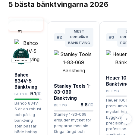
5
bästa
bänktvingarna
2026
BÄNKTVING
BÄST I TEST
#
1
MEST
BÄS
#
2
PRISVÄRD
#
3
PREMIU
BÄNKTVING
FÖR PR
2026
.
Testix
BÄST I TEST
Bahco
Heuer 1001
834V-5
Bänktving
Stanley Tools 1-
Bänktving
BETYG
83-069
9.1
/10
BETYG
Bänktving
Heuer 100140 ä
Bahco 834V-
8.8
/10
BETYG
premiumval me
5 är en robust
mycket hög
Stanley 1-83-069
och pålitlig
byggkvalitet o
›
erbjuder mycket för
bänktving
precision, perf
pengarna med sin
som passar
professionella
långa längd och
både hobby
användare so