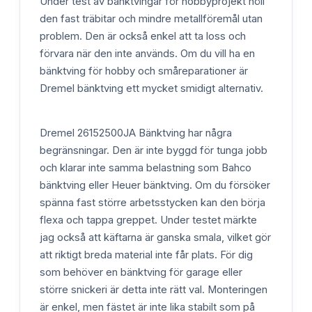
Under test av bänktvingar för hobbyprojekt höll
den fast träbitar och mindre metallföremål utan
problem. Den är också enkel att ta loss och
förvara när den inte används. Om du vill ha en
bänktving för hobby och småreparationer är
Dremel bänktving ett mycket smidigt alternativ.
Dremel 26152500JA Bänktving har några
begränsningar. Den är inte byggd för tunga jobb
och klarar inte samma belastning som Bahco
bänktving eller Heuer bänktving. Om du försöker
spänna fast större arbetsstycken kan den börja
flexa och tappa greppet. Under testet märkte
jag också att käftarna är ganska smala, vilket gör
att riktigt breda material inte får plats. För dig
som behöver en bänktving för garage eller
större snickeri är detta inte rätt val. Monteringen
är enkel, men fästet är inte lika stabilt som på