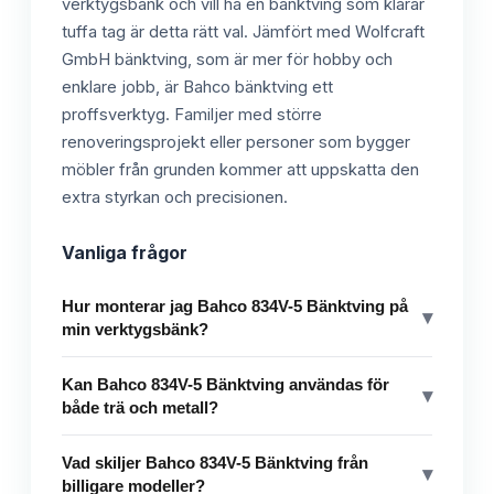
verktygsbänk och vill ha en bänktving som klarar
tuffa tag är detta rätt val. Jämfört med Wolfcraft
GmbH bänktving, som är mer för hobby och
enklare jobb, är Bahco bänktving ett
proffsverktyg. Familjer med större
renoveringsprojekt eller personer som bygger
möbler från grunden kommer att uppskatta den
extra styrkan och precisionen.
Vanliga frågor
Hur monterar jag Bahco 834V-5 Bänktving på
▾
min verktygsbänk?
Kan Bahco 834V-5 Bänktving användas för
▾
både trä och metall?
Vad skiljer Bahco 834V-5 Bänktving från
▾
billigare modeller?