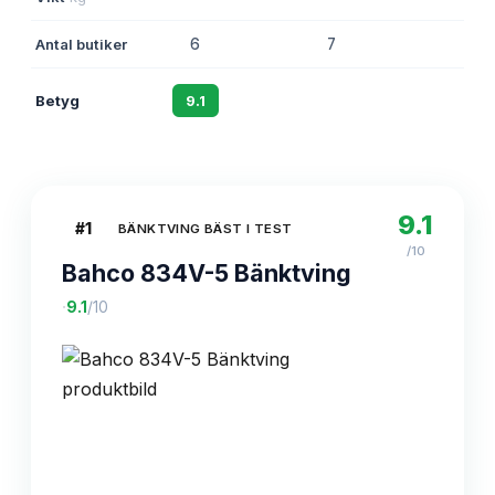
Antal butiker
6
7
7
Betyg
9.1
8.8
8.6
9.1
#
1
BÄNKTVING BÄST I TEST
/10
Bahco 834V-5 Bänktving
·
9.1
/10