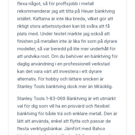
flexa något, så för proffsjobb i metall
rekommenderar jag att titta på Heuer bänktving
istället. Käftarna är inte lika breda, vilket gör att
riktigt stora arbetsstycken kan bli svåra att få
plats med. Under testet märkte jag också att
finishen på metallen inte är lika fin som på dyrare
modeller, så var beredd på lite mer underhåll för
att undvika rost. Om du behöver en bänktving för
daglig användning i en professionell verkstad
kan det vara värt att investera i ett dyrare
alternativ. För hobby och lättare snickeri är
Stanley Tools bänktving dock mer än tillräcklig.
Stanley Tools 1-83-069 Bänktving är ett utmärkt
val för dig som vill ha en prisvärd och flexibel
bänktving för både trä och enklare metall. Den är
lätt att använda, enkel att flytta och passar de
flesta verktygsbänkar. Jämfört med Bahco