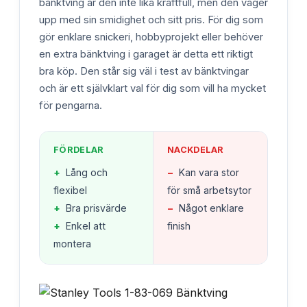
bänktving är den inte lika kraftfull, men den väger
upp med sin smidighet och sitt pris. För dig som
gör enklare snickeri, hobbyprojekt eller behöver
en extra bänktving i garaget är detta ett riktigt
bra köp. Den står sig väl i test av bänktvingar
och är ett självklart val för dig som vill ha mycket
för pengarna.
FÖRDELAR
NACKDELAR
+
Lång och
−
Kan vara stor
flexibel
för små arbetsytor
+
Bra prisvärde
−
Något enklare
+
Enkel att
finish
montera