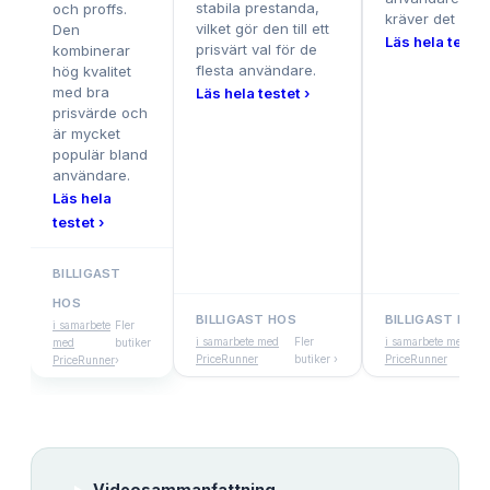
stabila prestanda,
och proffs.
kräver det lilla 
vilket gör den till ett
Den
Läs hela testet
prisvärt val för de
kombinerar
flesta användare.
hög kvalitet
med bra
Läs hela testet ›
prisvärde och
är mycket
populär bland
användare.
Läs hela
testet ›
BILLIGAST
HOS
BILLIGAST HOS
BILLIGAST HOS
i samarbete
Fler
i samarbete med
Fler
i samarbete med
med
butiker
PriceRunner
butiker ›
PriceRunner
PriceRunner
›
Videosammanfattning