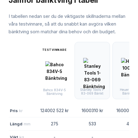
Jämför
bänktving
i tabell
I tabellen nedan ser du de viktigaste skillnaderna mellan
våra testvinnare, så att du snabbt kan avgöra vilken
bänktving
som matchar dina behov och din budget.
TESTVINNARE
Stanley Tools 1-
Heuer 1001
Bahco 834V-5
83-069 Bänkt
Bänktvin
Bänktving
Pris
kr
124002 522 kr
1600310 kr
160002 781
Längd
mm
275
533
475
Vikt
kg
-
-
-