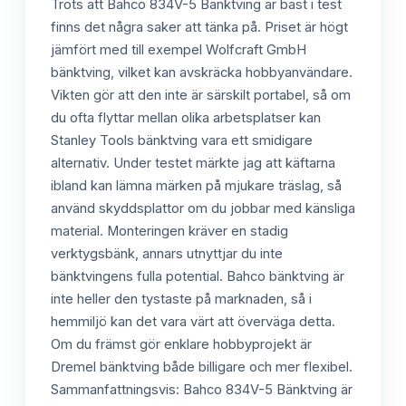
Trots att Bahco 834V-5 Bänktving är bäst i test
finns det några saker att tänka på. Priset är högt
jämfört med till exempel Wolfcraft GmbH
bänktving, vilket kan avskräcka hobbyanvändare.
Vikten gör att den inte är särskilt portabel, så om
du ofta flyttar mellan olika arbetsplatser kan
Stanley Tools bänktving vara ett smidigare
alternativ. Under testet märkte jag att käftarna
ibland kan lämna märken på mjukare träslag, så
använd skyddsplattor om du jobbar med känsliga
material. Monteringen kräver en stadig
verktygsbänk, annars utnyttjar du inte
bänktvingens fulla potential. Bahco bänktving är
inte heller den tystaste på marknaden, så i
hemmiljö kan det vara värt att överväga detta.
Om du främst gör enklare hobbyprojekt är
Dremel bänktving både billigare och mer flexibel.
Sammanfattningsvis: Bahco 834V-5 Bänktving är