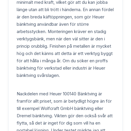
minimalt med kraft, vilket gör att du kan jobba
länge utan att bli trött i händerna. En annan fördel
är den breda käftöppningen, som gör Heuer
bänktving användbar även för större
arbetsstycken. Monteringen kräver en stadig
verktygsbänk, men när den väl sitter är den i
princip orubblig. Finishen på metallen är mycket
hög och det känns att detta är ett verktyg byggt
för att hålla i många år. Om du söker en proffs
bänktving för verkstad eller industri är Heuer
bänktving svårslagen.
Nackdelen med Heuer 100140 Bänktving är
framför allt priset, som är betydligt högre än för
till exempel Wolfcraft GmbH bänktving eller
Dremel bänktving. Vikten gör den också svår att
flytta, så det är inget för dig som vill ha en
portabel lösning. Under testet märkte jag att