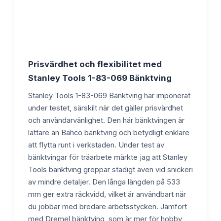
Prisvärdhet och flexibilitet med
Stanley Tools 1-83-069 Bänktving
Stanley Tools 1-83-069 Bänktving har imponerat
under testet, särskilt när det gäller prisvärdhet
och användarvänlighet. Den här bänktvingen är
lättare än Bahco bänktving och betydligt enklare
att flytta runt i verkstaden. Under test av
bänktvingar för träarbete märkte jag att Stanley
Tools bänktving greppar stadigt även vid snickeri
av mindre detaljer. Den långa längden på 533
mm ger extra räckvidd, vilket är användbart när
du jobbar med bredare arbetsstycken. Jämfört
med Dremel bänktving, som är mer för hobby,