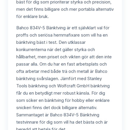
bäst för dig som prioriterar styrka och precision,
men det finns billigare och mer portabla alternativ
för enklare bruk.
Bahco 834V-5 Bänktving är ett självklart val för
proffs och seriösa hemmafixare som vill ha en
bänktving bäst i test. Den utklassar
konkurrenterna när det gäller styrka och
hållbarhet, men priset och vikten gör att den inte
passar alla. Om du har en fast arbetsplats och
ofta arbetar med både trä och metall är Bahco
bänktving svårslagen. Jämfört med Stanley
Tools bänktving och Wolfcraft GmbH bänktving
får du en betydligt mer robust känsla. För dig
som söker en bänktving för hobby eller enklare
snickeri finns det dock billigare alternativ.
Sammantaget är Bahco 834V-5 Bänktving
testvinnare för dig som vill ha det bästa och är
beredd att betala för det.