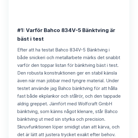
#1: Varför Bahco 834V-5 Bänktving är
bäst i test
Efter att ha testat Bahco 834V-5 Bänktving i
både snickeri och metallarbete märks det snabbt
varför den toppar listan för bänktving bäst i test.
Den robusta konstruktionen ger en stabil känsla
även när man jobbar med tyngre material. Under
testet använde jag Bahco bänktving för att hålla
fast både ekplankor och stålrör, och den tappade
aldrig greppet. Jämfört med Wolfcraft GmbH
bänktving, som känns något klenare, står Bahco
bänktving ut med sin styrka och precision.
Skruvfunktionen löper smidigt utan att kärva, och
det är lätt att justera trycket exakt efter behov.