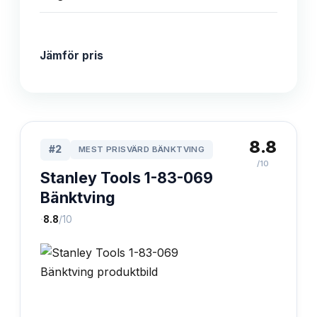
Jämför pris
8.8
#
2
MEST PRISVÄRD BÄNKTVING
/10
Stanley Tools 1-83-069
Bänktving
·
8.8
/10