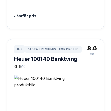
Jämför pris
8.6
#
3
BÄSTA PREMIUMVAL FÖR PROFFS
/10
Heuer 100140 Bänktving
·
8.6
/10