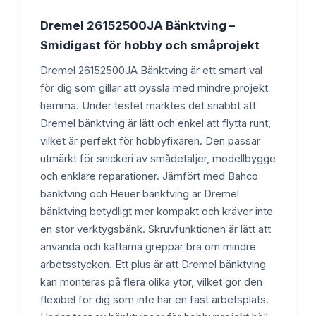
Dremel 26152500JA Bänktving –
Smidigast för hobby och småprojekt
Dremel 26152500JA Bänktving är ett smart val
för dig som gillar att pyssla med mindre projekt
hemma. Under testet märktes det snabbt att
Dremel bänktving är lätt och enkel att flytta runt,
vilket är perfekt för hobbyfixaren. Den passar
utmärkt för snickeri av smådetaljer, modellbygge
och enklare reparationer. Jämfört med Bahco
bänktving och Heuer bänktving är Dremel
bänktving betydligt mer kompakt och kräver inte
en stor verktygsbänk. Skruvfunktionen är lätt att
använda och käftarna greppar bra om mindre
arbetsstycken. Ett plus är att Dremel bänktving
kan monteras på flera olika ytor, vilket gör den
flexibel för dig som inte har en fast arbetsplats.