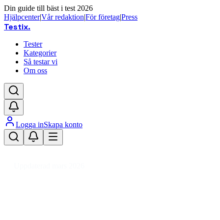
Din guide till bäst i test 2026
Hjälpcenter
|
Vår redaktion
|
För företag
|
Press
Testix
.
Tester
Kategorier
Så testar vi
Om oss
Logga in
Skapa konto
Hem
/
DIY
/
Verktyg & Maskiner
/
Handverktyg
/
Tving
/
Bänktving
Uppdaterad mars 2026
Bänktving bäst i test 2026 – vår
recension av toppvalen