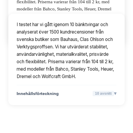
flexibilitet. Priserna varierar från 104 till 2 kr, med
modeller från Bahco, Stanley Tools, Heuer, Dremel
och Wolfcraft GmbH.
I testet har vi gått igenom 10 bänktvingar och
analyserat över 1500 kundrecensioner från
▾
Innehållsförteckning
10
avsnitt
svenska butiker som Bauhaus, Clas Ohlson och
Verktygsproffsen. Vi har utvärderat stabilitet,
användarvänlighet, materialkvalitet, prisvärde
och flexibilitet. Priserna varierar från 104 till 2 kr,
med modeller från Bahco, Stanley Tools, Heuer,
Dremel och Wolfcraft GmbH.
▾
Innehållsförteckning
10
avsnitt
TOPPLISTA