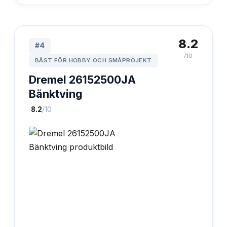
8.2
#
4
/10
BÄST FÖR HOBBY OCH SMÅPROJEKT
Dremel 26152500JA
Bänktving
·
8.2
/10