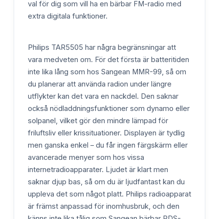
val för dig som vill ha en bärbar FM-radio med
extra digitala funktioner.
Philips TAR5505 har några begränsningar att
vara medveten om. För det första är batteritiden
inte lika lång som hos Sangean MMR-99, så om
du planerar att använda radion under längre
utflykter kan det vara en nackdel. Den saknar
också nödladdningsfunktioner som dynamo eller
solpanel, vilket gör den mindre lämpad för
friluftsliv eller krissituationer. Displayen är tydlig
men ganska enkel – du får ingen färgskärm eller
avancerade menyer som hos vissa
internetradioapparater. Ljudet är klart men
saknar djup bas, så om du är ljudfantast kan du
uppleva det som något platt. Philips radioapparat
är främst anpassad för inomhusbruk, och den
känns inte lika tålig som Sangean bärbar RDS-