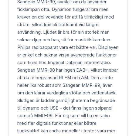
Sangean MMR-99, särskilt om du använder
ficklampan ofta. Dynamon fungerar bra men
kräver en del vevande för att få tillräckligt med
ström, vilket kan bli tröttsamt vid längre
användning. Ljudet är bra för sin storlek men
saknar djup och bas, så för musikälskare kan
Philips radioapparat vara ett bättre val. Displayen
är enkel och saknar vissa avancerade funktioner
som finns hos Imperial Dabman internetradio.
Sangean MMR-88 har ingen DAB+, vilket innebär
att du är begränsad till FM och AM. Den är inte
heller lika robust som Sangean MMR-99, även
om den klarar vardagliga stötar och vattenstänk.
Slutligen är laddningsmöjligheterna begränsade
till dynamo och USB – det finns ingen solpanel
som på MMR-99. För dig som vill ha en radio
med fler digitala funktioner eller bättre
ljudkvalitet kan andra modeller i testet vara mer