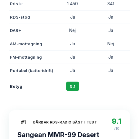
Pris
kr
1 450
841
RDS-stöd
Ja
Ja
DAB+
Nej
Ja
AM-mottagning
Ja
Nej
FM-mottagning
Ja
Ja
Portabel (batteridrift)
Ja
Ja
Betyg
9.1
8.7
9.1
#
1
BÄRBAR RDS-RADIO BÄST I TEST
/10
Sangean MMR-99 Desert