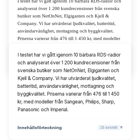
I testet har vi gått igenom 10 bärbara RDS-radior och
analyserat över 1 200 kundrecensioner från svenska
butiker som NetOnNet, Elgiganten och Kjell &
Company. Vi har utvärderat ljudkvalitet, batteritid,
användarvänlighet, mottagning och byggkvalitet.
Priserna varierar från 476 till 1 450 kr, med modeller
från Sangean, Philips, Sharp, Panasonic och Imperial.
I testet har vi gått igenom 10 bärbara RDS-radior
och analyserat över 1 200 kundrecensioner från
▾
Innehållsförteckning
10
avsnitt
svenska butiker som NetOnNet, Elgiganten och
Kjell & Company. Vi har utvärderat ljudkvalitet,
batteritid, användarvänlighet, mottagning och
byggkvalitet. Priserna varierar från 476 till 1 450
kr, med modeller från Sangean, Philips, Sharp,
Panasonic och Imperial.
▾
Innehållsförteckning
10
avsnitt