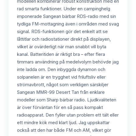
modellen kombinerar robust konstruktion med en
rad smarta funktioner. Under en campinghelg
imponerade Sangean bärbar RDS-radio med sin
tydliga FM-mottagning även i områden med svag
signal. RDS-funktionen gör det enkelt att se
låttitlar och radiostationer direkt på displayen,
vilket är ovärderligt när man snabbt vill byta
kanal. Batteritiden är riktigt bra – efter flera
timmars användning på medelvolym behövde jag
inte ladda om. Den inbyggda dynamon och
solpanelen är en trygghet vid friluftsliv eller
strömavbrott, något som verkligen särskiljer
Sangean MMR-99 Desert Tan från enklare
modeller som Sharp bärbar radio. Ljudkvaliteten
är över förväntan för en så pass kompakt
radioapparat. Den fyller utan problem ett tält eller
ett mindre kök med klart ljud. Jag uppskattar
också att den har både FM och AM, vilket gör