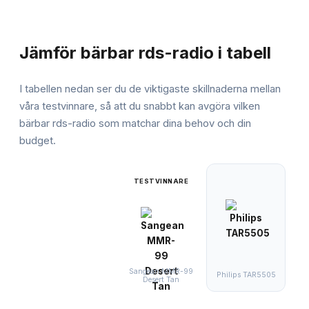
JÄMFÖRELSE
Jämför
bärbar rds-radio
i tabell
I tabellen nedan ser du de viktigaste skillnaderna mellan
våra testvinnare, så att du snabbt kan avgöra vilken
bärbar rds-radio
som matchar dina behov och din
budget.
TESTVINNARE
Sangean MMR-99
Philips TAR5505
Sa
Desert Tan