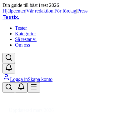
Din guide till bäst i test 2026
Hjälpcenter
|
Vår redaktion
|
För företag
|
Press
Testix
.
Tester
Kategorier
Så testar vi
Om oss
Logga in
Skapa konto
Hem
/
Ljud & TV
/
HiFi-system & Stereodelar
/
Radioapparater
/
RDS
/
Bärbar RDS-radio
Uppdaterad mars 2026
Bärbar RDS-radio test 2026 – våra
favoriter för ljud och funktion