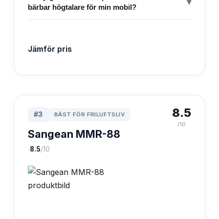
▾
bärbar högtalare för min mobil?
Jämför pris
8.5
#
3
BÄST FÖR FRILUFTSLIV
/10
Sangean MMR-88
·
8.5
/10