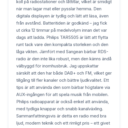
koll på radiostationer och låttitlar, vilket är smidigt
när man lagar mat eller pysslar hemma. Den
digitala displayen är tydlig och lätt att läsa, även
från avstånd. Batteritiden är godkänd – jag fick
ut cirka 12 timmar på medelvolym innan det var
dags att ladda. Philips TAR5505 är lätt att flytta
runt tack vare den kompakta storleken och den
låga vikten. Jämfört med Sangean bärbar RDS-
radio är den inte lika robust, men den känns ändå
välbyggd för inomhusbruk. Jag uppskattar
särskilt att den har både DAB+ och FM, vilket ger
tillgång till fler kanaler och bättre ljudkvalitet. Ett
tips är att använda den som bärbar högtalare via
AUX-ingången för att spela musik från mobilen.
Philips radioapparat är också enkel att använda,
med tydliga knappar och snabb kanalväxling.
Sammanfattningsvis är detta en radio med bra
ljud, modern teknik och ett rimligt pris – ett givet