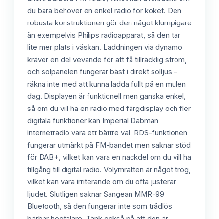
du bara behöver en enkel radio för köket. Den
robusta konstruktionen gör den något klumpigare
än exempelvis Philips radioapparat, så den tar
lite mer plats i väskan. Laddningen via dynamo
kräver en del vevande för att få tillräcklig ström,
och solpanelen fungerar bäst i direkt solljus –
räkna inte med att kunna ladda fullt på en mulen
dag. Displayen är funktionell men ganska enkel,
så om du vill ha en radio med färgdisplay och fler
digitala funktioner kan Imperial Dabman
internetradio vara ett bättre val. RDS-funktionen
fungerar utmärkt på FM-bandet men saknar stöd
för DAB+, vilket kan vara en nackdel om du vill ha
tillgång till digital radio. Volymratten är något trög,
vilket kan vara irriterande om du ofta justerar
ljudet. Slutligen saknar Sangean MMR-99
Bluetooth, så den fungerar inte som trådlös
bärbar högtalare. Tänk också på att den är