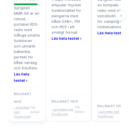
erbjuder mycket
en kompakt, tålig
Sangean
funktionalitet för
radio med vev- o
MMR-99 är en
›
pengarna med
solcellsdrift, perf
robust,
både DAB+, FM
för camping och
portabel RDS-
och RDS i ett
nödsituationer.
radio med
smidigt format.
Läs hela testet ›
många smarta
Läs hela testet ›
funktioner
och utmärkt
batteritid,
perfekt för
både vardag
och friluftsliv.
Läs hela
testet ›
BILLIGAST
BILLIGAST HOS
HOS
BILLIGAST HOS
Fler
i samarbete
Fler
i samarbete med
butiker
i samarbete med
Fle
med
butiker
PriceRunner
›
PriceRunner
but
PriceRunner
›