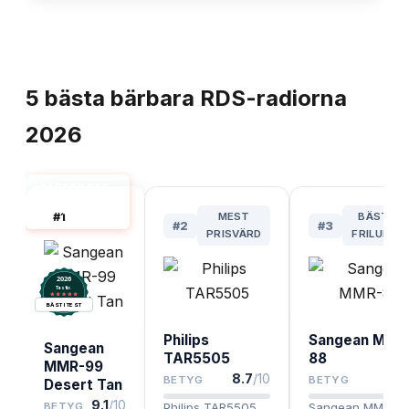
TOPPLISTA
5
bästa
bärbara RDS-radiorna
2026
BÄRBAR RDS-
RADIO BÄST I
#
1
MEST
BÄST FÖ
TEST
#
2
#
3
PRISVÄRD
FRILUFTSL
2026
.
Testix
BÄST I TEST
Philips
Sangean MMR
Sangean
TAR5505
88
MMR-99
8.7
/10
8.
BETYG
BETYG
Desert Tan
9.1
/10
BETYG
Philips TAR5505
Sangean MMR-88