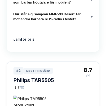
som bärbar högtalare för mobilen?
Hur står sig Sangean MMR-99 Desert Tan
▾
mot andra bärbara RDS-radio i testet?
Jämför pris
8.7
#
2
MEST PRISVÄRD
/10
Philips TAR5505
·
8.7
/10