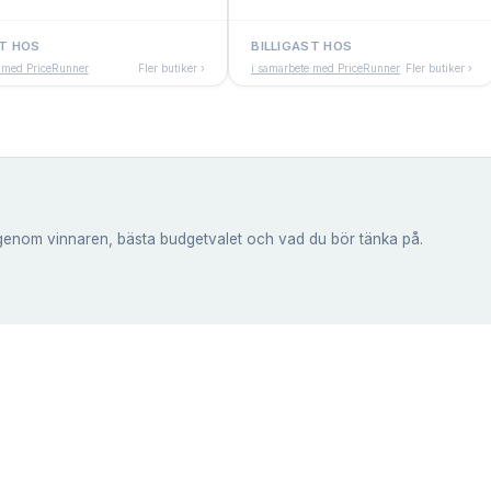
ST HOS
BILLIGAST HOS
e med PriceRunner
Fler butiker ›
i samarbete med PriceRunner
Fler butiker ›
genom vinnaren, bästa budgetvalet och vad du bör tänka på.