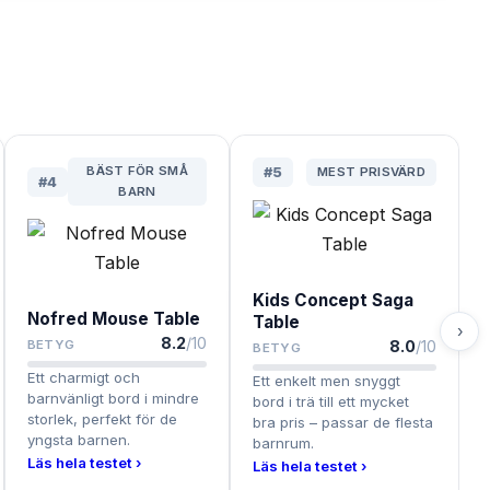
BÄST FÖR SMÅ
#
5
MEST PRISVÄRD
#
4
BARN
Kids Concept Saga
Nofred Mouse Table
Table
›
8.2
/10
BETYG
8.0
/10
BETYG
Ett charmigt och
Ett enkelt men snyggt
barnvänligt bord i mindre
bord i trä till ett mycket
storlek, perfekt för de
bra pris – passar de flesta
yngsta barnen.
barnrum.
Läs hela testet ›
Läs hela testet ›