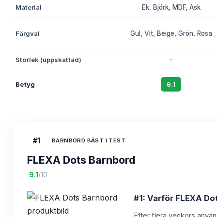
Material
Ek, Björk, MDF, Ask
Färgval
Gul, Vit, Beige, Grön, Rosa
Storlek (uppskattad)
-
Betyg
9.1
#
1
BARNBORD BÄST I TEST
FLEXA Dots Barnbord
·
9.1
/10
#1: Varför FLEXA Dot
Efter flera veckors använ