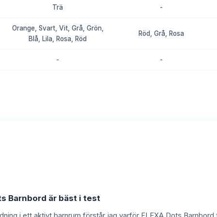
Trä
-
Orange, Svart, Vit, Grå, Grön,
Röd, Grå, Rosa
Blå, Lila, Rosa, Röd
-
-
8.7
8.4
s Barnbord är bäst i test
dning i ett aktivt barnrum förstår jag varför FLEXA Dots Barnbord 