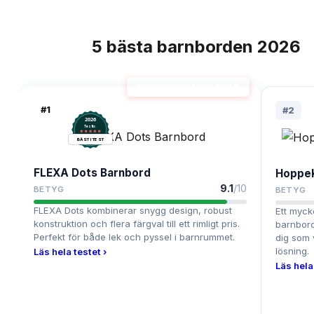
5
bästa
barnborden
2026
TOPPLISTA
BARNBORD BÄST I TEST
#
1
#
2
2026
.
Testix
BÄST I TEST
FLEXA Dots Barnbord
HoppeK
9.1
/10
BETYG
BETYG
FLEXA Dots kombinerar snygg design, robust
Ett myck
konstruktion och flera färgval till ett rimligt pris.
barnbord 
Perfekt för både lek och pyssel i barnrummet.
dig som v
lösning.
Läs hela testet ›
Läs hela 