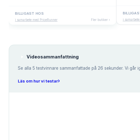
BILLIGA
BILLIGAST HOS
i samarbet
i samarbete med PriceRunner
Fler butiker ›
Videosammanfattning
Se alla
5
testvinnare sammanfattade på 26 sekunder. Vi går i
›
Läs om hur vi testar