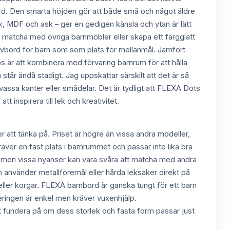
bord. Den smarta höjden gör att både små och något äldre
k, MDF och ask – ger en gedigen känsla och ytan är lätt
att matcha med övriga barnmöbler eller skapa ett färgglatt
ivbord för barn som som plats för mellanmål. Jämfört
 är att kombinera med förvaring barnrum för att hålla
står ändå stadigt. Jag uppskattar särskilt att det är så
 vassa kanter eller smådelar. Det är tydligt att FLEXA Dots
 inspirera till lek och kreativitet.
 att tänka på. Priset är högre än vissa andra modeller,
äver en fast plats i barnrummet och passar inte lika bra
a, men vissa nyanser kan vara svåra att matcha med andra
 använder metallföremål eller hårda leksaker direkt på
eller korgar. FLEXA barnbord är ganska tungt för ett barn
teringen är enkel men kräver vuxenhjälp.
tt fundera på om dess storlek och fasta form passar just