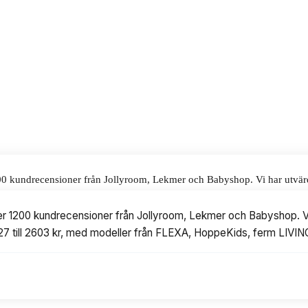
alar för våra omdömen.
00 kundrecensioner från Jollyroom, Lekmer och Babyshop. Vi har utvärder
ller från FLEXA, HoppeKids, ferm LIVING, Nofred och Kids Concept.
er 1200 kundrecensioner från Jollyroom, Lekmer och Babyshop. Vi ha
 527 till 2603 kr, med modeller från FLEXA, HoppeKids, ferm LIVI