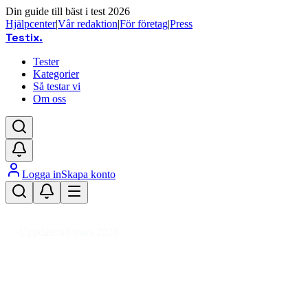
Din guide till bäst i test 2026
Hjälpcenter
|
Vår redaktion
|
För företag
|
Press
Testix
.
Tester
Kategorier
Så testar vi
Om oss
Logga in
Skapa konto
Hem
/
Barn
/
Barnrum
/
Bord Barnrum
/
Barnbord
Uppdaterad mars 2026
Barnbord bäst i test 2026 – våra
Den bästa barnborden 2026 är FLEXA Dots barnbord, som k