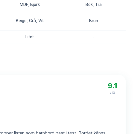
MDF, Björk
Bok, Trä
Beige, Grå, Vit
Brun
Litet
-
8.2
8.0
9.1
/10
toppar listan som barnbord bäst i test. Bordet känns