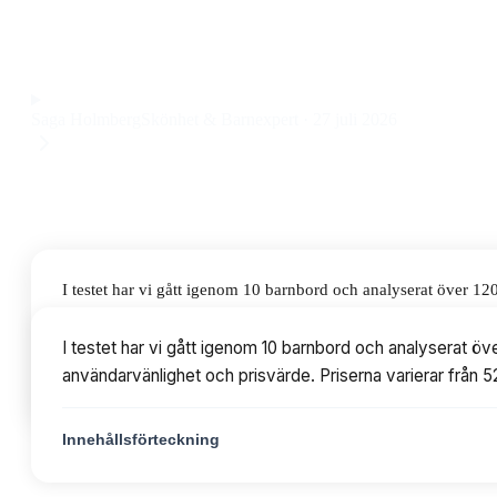
lekfull design och flera färgval till ett pris på 967 kr.
Observera att vi kan få provision via återförsäljarlänkar. Inga varumärken bet
Saga Holmberg
Skönhet & Barnexpert
·
27 juli 2026
I testet har vi gått igenom 10 barnbord och analyserat över 12
prisvärde. Priserna varierar från 527 till 2603 kr, med mode
I testet har vi gått igenom 10 barnbord och analyserat öv
användarvänlighet och prisvärde. Priserna varierar från
Innehållsförteckning
Innehållsförteckning