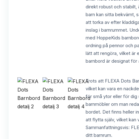
direkt robust och stabilt
barn kan sitta bekvämt, s
att torka av efter kladdig
inslag i barnrummet. Und
med HoppeKids barnbord k
ordning på pennor och papp
lätt att rengöra, vilket 
barnbord är designat för a
Trots att FLEXA Dots Barn
vilket kan vara en nackde
för små ytor eller för d
barnmöbler om man redan h
bordet. Det finns heller 
att flytta själv, vilket 
Sammanfattningsvis: FLEXA
ditt barnrum.