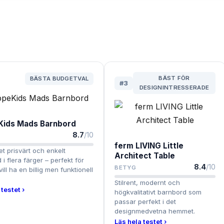
BÄST FÖR
BÄSTA BUDGETVAL
#
3
DESIGNINTRESSERADE
ids Mads Barnbord
8.7
/10
ferm LIVING Little
et prisvärt och enkelt
Architect Table
i flera färger – perfekt för
8.4
/10
BETYG
ill ha en billig men funktionell
Stilrent, modernt och
testet ›
högkvalitativt barnbord som
passar perfekt i det
designmedvetna hemmet.
Läs hela testet ›