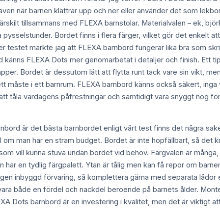
, även när barnen klättrar upp och ner eller använder det som lek
ärskilt tillsammans med FLEXA barnstolar. Materialvalen – ek, björ
a pysselstunder. Bordet finns i flera färger, vilket gör det enkelt 
er testet märkte jag att FLEXA barnbord fungerar lika bra som skr
änns FLEXA Dots mer genomarbetat i detaljer och finish. Ett tips
er. Bordet är dessutom lätt att flytta runt tack vare sin vikt, men 
är ett måste i ett barnrum. FLEXA barnbord känns också säkert, inga
tt tåla vardagens påfrestningar och samtidigt vara snyggt nog för att
bord är det bästa barnbordet enligt vårt test finns det några saker
l om man har en stram budget. Bordet är inte hopfällbart, så det kr
ig som vill kunna stuva undan bordet vid behov. Färgvalen är mång
ar en tydlig färgpalett. Ytan är tålig men kan få repor om barnen
ingen inbyggd förvaring, så komplettera gärna med separata lådor 
kan vara både en fördel och nackdel beroende på barnets ålder. Mon
 Dots barnbord är en investering i kvalitet, men det är viktigt a