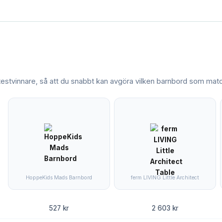
 testvinnare, så att du snabbt kan avgöra vilken
barnbord
som match
HoppeKids Mads Barnbord
ferm LIVING Little Architect
527 kr
2 603 kr