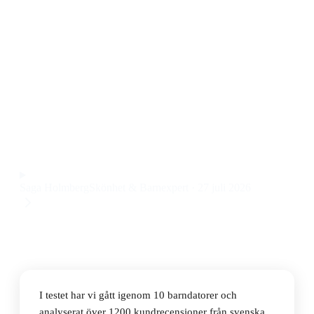
Den bästa barndatorn 2026 är Lexibook Educational
Laptop, en pedagogisk och robust barndator som
passar från 3 år och kostar 408 kr. Den är enkel att
använda, har tydliga knappar och flera lärande spel
som engagerar både barn och vuxna.
Observera att vi kan få provision via återförsäljarlänkar. Inga
varumärken betalar för våra omdömen.
Saga Holmberg
Skönhet & Barnexpert
·
27 juli 2026
I testet har vi gått igenom 10 barndatorer och
analyserat över 1200 kundrecensioner från svenska