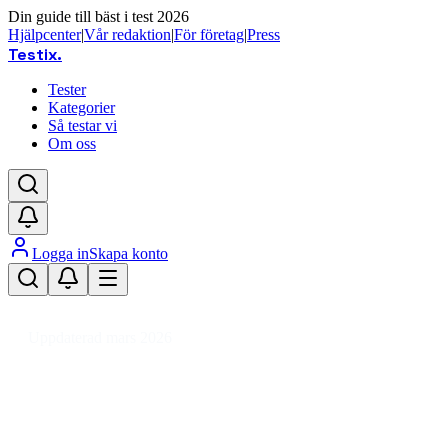
Din guide till bäst i test 2026
Hjälpcenter
|
Vår redaktion
|
För företag
|
Press
Testix
.
Tester
Kategorier
Så testar vi
Om oss
Logga in
Skapa konto
Hem
/
Leksaker
/
Leksaker
/
Interaktiva leksaker
/
Barndator
Uppdaterad mars 2026
Barndator bäst i test 2026 – våra
recensioner av pedagogiska
leksaksdatorer