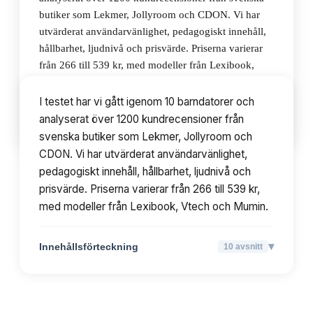
butiker som Lekmer, Jollyroom och CDON. Vi har
utvärderat användarvänlighet, pedagogiskt innehåll,
hållbarhet, ljudnivå och prisvärde. Priserna varierar
från 266 till 539 kr, med modeller från Lexibook,
Vtech och Mumin.
I testet har vi gått igenom 10 barndatorer och
analyserat över 1200 kundrecensioner från
▾
Innehållsförteckning
10
avsnitt
svenska butiker som Lekmer, Jollyroom och
CDON. Vi har utvärderat användarvänlighet,
pedagogiskt innehåll, hållbarhet, ljudnivå och
prisvärde. Priserna varierar från 266 till 539 kr,
med modeller från Lexibook, Vtech och Mumin.
▾
Innehållsförteckning
10
avsnitt