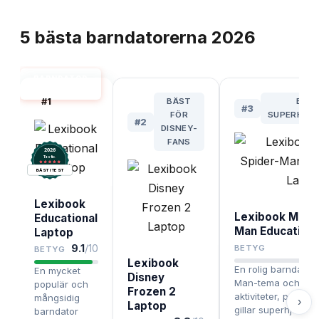
TOPPLISTA
5
bästa
barndatorerna
2026
BARNDATOR
BÄST I TEST
#
1
BÄST
BÄST
#
3
FÖR
SUPERHJÄL
#
2
DISNEY-
FANS
2026
.
Testix
BÄST I TEST
Lexibook
Lexibook Marve
Educational
Man Educationa
Laptop
9.1
/10
BETYG
BETYG
Lexibook
En rolig barndator
En mycket
Disney
Man-tema och mån
populär och
Frozen 2
aktiviteter, perfek
mångsidig
›
Laptop
gillar superhjältar.
barndator