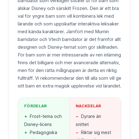
barndator som verkligen sticker ut för barn som
älskar Disney och särskilt Frozen. Den är ett bra
val för yngre barn som vill kombinera lek med
lärande och som uppskattar interaktiva leksaker
med kända karaktärer. Jämfört med Mumin
barndator och Vtech barndator är det framför allt
designen och Disney-temat som gör skillnaden.
För barn som är mer intresserade av ren inlärning
finns det billigare och mer avancerade alternativ,
men för den rätta målgruppen är detta en riktig
fullträff. Vi rekommenderar den till alla som vill ge
sitt barn en extra magisk upplevelse vid lärandet.
FÖRDELAR
NACKDELAR
+
Frost-tema och
−
Dyrare än
Disney-licens
snittet
+
Pedagogiska
−
Riktar sig mest