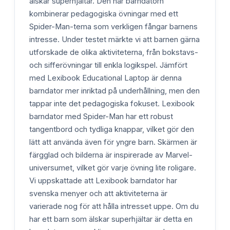
älskar superhjältar. Den här barndatorn
kombinerar pedagogiska övningar med ett
Spider-Man-tema som verkligen fångar barnens
intresse. Under testet märkte vi att barnen gärna
utforskade de olika aktiviteterna, från bokstavs-
och sifferövningar till enkla logikspel. Jämfört
med Lexibook Educational Laptop är denna
barndator mer inriktad på underhållning, men den
tappar inte det pedagogiska fokuset. Lexibook
barndator med Spider-Man har ett robust
tangentbord och tydliga knappar, vilket gör den
lätt att använda även för yngre barn. Skärmen är
färgglad och bilderna är inspirerade av Marvel-
universumet, vilket gör varje övning lite roligare.
Vi uppskattade att Lexibook barndator har
svenska menyer och att aktiviteterna är
varierade nog för att hålla intresset uppe. Om du
har ett barn som älskar superhjältar är detta en