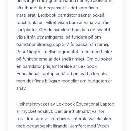
finns ingen möjlighet att ladda ner nya aktiviteter,
så utbudet är begränsat till det som finns
installerat. Lexibook barndator saknar också
touchfunktion, vilket vissa barn är vana vid från
surfplattor. Om du har äldre barn kan de snabbt
växa ifrån utmaningarna, så fundera på om
barndator åldersgrupp 3-7 år passar din familj.
Priset ligger i mellansegmentet, men med tanke
på funktionerna är det ändå rimligt. Om du söker
en barndator prisjämförelse är Lexibook
Educational Laptop ändå ett prisvärt alternativ,
men det finns billigare modeller om budgeten är
snäv.
Helhetsintrycket av Lexibook Educational Laptop
är mycket positivt. Den är ett utmärkt val för
föräldrar som vill kombinera interaktiva leksaker
med pedagogiskt lärande. Jämfört med Vtech