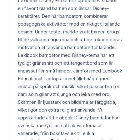
Lexibook Disney Frozen 2 Laptop blev snabbt
en favorit bland barnen som älskar Disney-
karaktärer. Den här barndatorn kombinerar
pedagogiska aktiviteter med en riktigt tilltalande
design. Under testet märkte vi att barnen drogs
till de välkända figurerna och att det ökade deras
motivation att använda barndatorn för lärande.
Lexibook barndator med Disney-tema har ett
tydligt gränssnitt och ett tangentbord som är
anpassat för små händer. Jämfört med Lexibook
Educational Laptop är innehållet något mer
inriktat på språk och musik, vilket passar bra för
barn som gillar att sjunga och leka med ord.
Skärmen är ljusstark och bilderna är färgglada,
vilket gör den extra rolig att använda. Vi
uppskattade att Lexibook Disney barndator har
svenska menyer och att aktiviteterna är
varierade, från bokstavslek till enkla