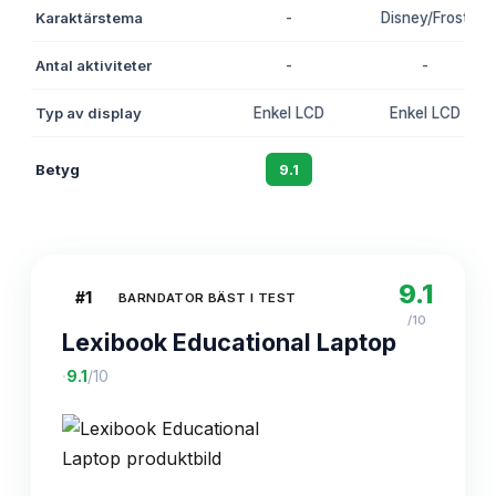
Karaktärstema
-
Disney/Frost
Antal aktiviteter
-
-
Typ av display
Enkel LCD
Enkel LCD
Betyg
9.1
8.8
9.1
#
1
BARNDATOR BÄST I TEST
/10
Lexibook Educational Laptop
·
9.1
/10