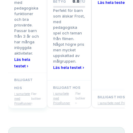
8.8
/10
BETYG
med
Läs hela testet ›
pedagogiska
Perfekt för barn
funktioner
som älskar Frost,
och bra
med
prisvärde.
pedagogiska
Passar barn
spel och teman
från 3 år och
från filmen.
har många
Något högre pris
inbyggda
men mycket
aktiviteter.
uppskattad av
Läs hela
målgruppen.
testet ›
Läs hela testet ›
BILLIGAST
BILLIGAST HOS
HOS
i samarbete
Fler
i samarbete
Fler
BILLIGAST HOS
med
butiker
med
butiker
PriceRunner
›
i samarbete med PriceRu
PriceRunner
›