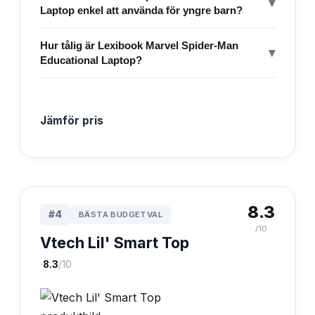
▾
Laptop enkel att använda för yngre barn?
Hur tålig är Lexibook Marvel Spider-Man
▾
Educational Laptop?
Jämför pris
8.3
#
4
BÄSTA BUDGETVAL
/10
Vtech Lil' Smart Top
·
8.3
/10