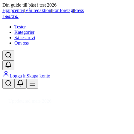
Din guide till bäst i test 2026
Hjälpcenter
|
Vår redaktion
|
För företag
|
Press
Testix
.
Tester
Kategorier
Så testar vi
Om oss
Logga in
Skapa konto
Hem
/
Barn
/
Barnvagnstillbehör
/
Barnvagnsleksaker
Uppdaterad mars 2026
Barnvagnsleksaker test 2026 – tr
Den bästa barnvagnsleksaken 2026 är Rätt Start Vognleget