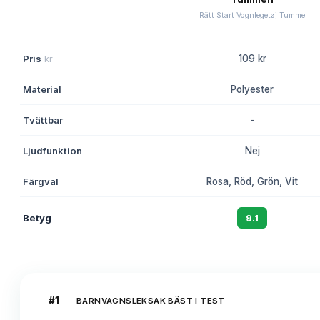
Rätt Start Vognlegetøj Tumme
Pris
kr
109 kr
Material
Polyester
Tvättbar
-
Ljudfunktion
Nej
Färgval
Rosa, Röd, Grön, Vit
Betyg
9.1
#
1
BARNVAGNSLEKSAK BÄST I TEST