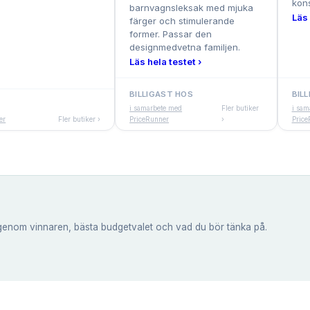
kons
barnvagnsleksak med mjuka
Läs 
färger och stimulerande
former. Passar den
designmedvetna familjen.
Läs hela testet ›
BILLIGAST HOS
BIL
i samarbete med
Fler butiker
i sam
er
Fler butiker ›
PriceRunner
›
Price
genom vinnaren, bästa budgetvalet och vad du bör tänka på.