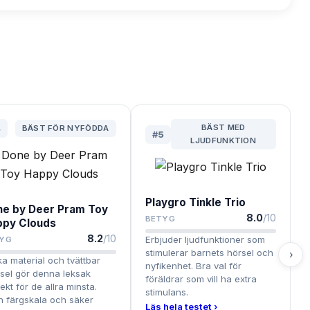
BÄST MED
4
BÄST FÖR NYFÖDDA
#
5
LJUDFUNKTION
Playgro Tinkle Trio
e by Deer Pram Toy
8.0
/10
BETYG
ppy Clouds
8.2
/10
Erbjuder ljudfunktioner som
YG
stimulerar barnets hörsel och
›
a material och tvättbar
nyfikenhet. Bra val för
sel gör denna leksak
föräldrar som vill ha extra
ekt för de allra minsta.
stimulans.
n färgskala och säker
Läs hela testet ›