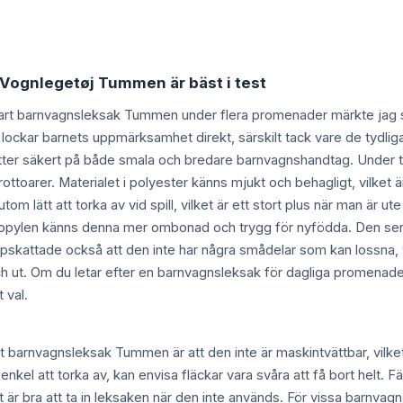
t Vognlegetøj Tummen är bäst i test
 Start barnvagnsleksak Tummen under flera promenader märkte jag s
 lockar barnets uppmärksamhet direkt, särskilt tack vare de tydliga 
itter säkert på både smala och bredare barnvagnshandtag. Under te
toarer. Materialet i polyester känns mjukt och behagligt, vilket är
om lätt att torka av vid spill, vilket är ett stort plus när man är 
opylen känns denna mer ombonad och trygg för nyfödda. Den sensor
pskattade också att den inte har några smådelar som kan lossna, v
ch ut. Om du letar efter en barnvagnsleksak för dagliga promenade
 val.
t barnvagnsleksak Tummen är att den inte är maskintvättbar, vilket
kel att torka av, kan envisa fläckar vara svåra att få bort helt. F
t är bra att ta in leksaken när den inte används. För vissa barnvagn