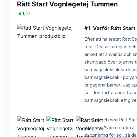
Rätt Start Vognlegetøj Tummen
·
9.1
/10
#1: Varför Rätt Star
Efter att ha testat Rätt
test. Den är färgglad och
enkelt att använda och s
skumpade över ojämna trot
barnvagnsleksak är dessut
barnvagnsleksak i polypr
engagerar barnet. Jag up
ser den fortfarande fräs
barnvagnsleksak ett givet
En nackdel med Rätt Star
munnen. Även om den är en
exponering för sol, så de