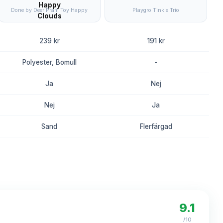
Done by Deer Pram Toy Happy
Playgro Tinkle Trio
239 kr
191 kr
Polyester, Bomull
-
Ja
Nej
Nej
Ja
Sand
Flerfärgad
8.2
8.0
9.1
/10