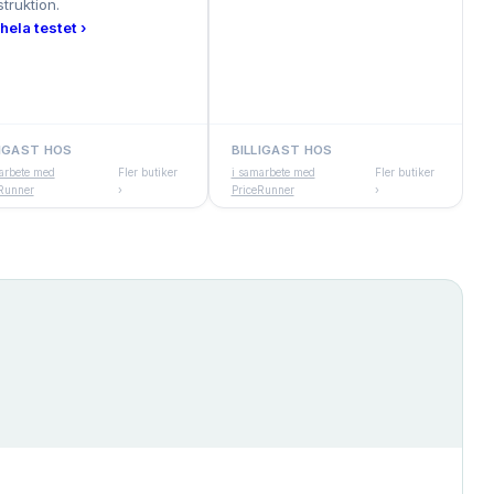
truktion.
hela testet ›
LIGAST HOS
BILLIGAST HOS
arbete med
Fler butiker
i samarbete med
Fler butiker
Runner
›
PriceRunner
›