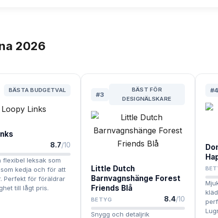
na
2026
BÄST FÖR
BÄSTA BUDGETVAL
#
#
3
DESIGNÄLSKARE
inks
8.7
/10
Don
Ha
 flexibel leksak som
Little Dutch
BET
som kedja och för att
Barnvagnshänge Forest
. Perfekt för föräldrar
Mjuk
Friends Blå
et till lågt pris.
kläd
8.4
/10
BETYG
perf
Lug
Snygg och detaljrik