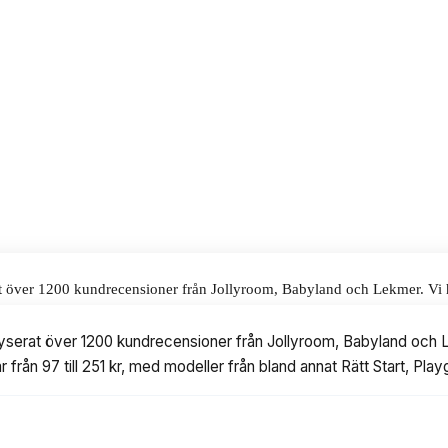
. Den är mjuk, lätt att fästa och
alar för våra omdömen.
at över 1200 kundrecensioner från Jollyroom, Babyland och Lekmer. Vi h
ler från bland annat Rätt Start, Playgro och Little Dutch.
lyserat över 1200 kundrecensioner från Jollyroom, Babyland och Le
 från 97 till 251 kr, med modeller från bland annat Rätt Start, Play