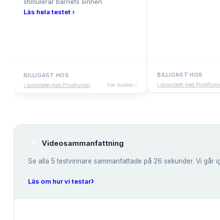
stimulerar barnets sinnen.
Läs hela testet ›
BILLIGAST HOS
BILLIGAST HOS
i samarbete med PriceRunn
i samarbete med PriceRunner
Fler butiker ›
Videosammanfattning
Se alla
5
testvinnare sammanfattade på 26 sekunder. Vi går i
›
Läs om hur vi testar