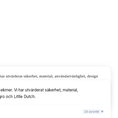
ar utvärderat säkerhet, material, användarvänlighet, design
kmer. Vi har utvärderat säkerhet, material,
gro och Little Dutch.
▾
10
avsnitt
▾
10
avsnitt