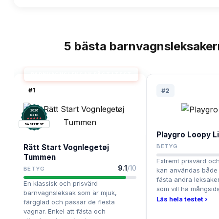
5
bästa
barnvagnsleksaker
TOPPLISTA
BARNVAGNSLEKSAK BÄST I TEST
#
1
#
2
2026
.
Testix
BÄST I TEST
Playgro Loopy L
Rätt Start Vognlegetøj
BETYG
Tummen
Extremt prisvärd och
9.1
/10
BETYG
kan användas både 
fästa andra leksaker
En klassisk och prisvärd
som vill ha mångsidigh
barnvagnsleksak som är mjuk,
Läs hela testet ›
färgglad och passar de flesta
vagnar. Enkel att fästa och