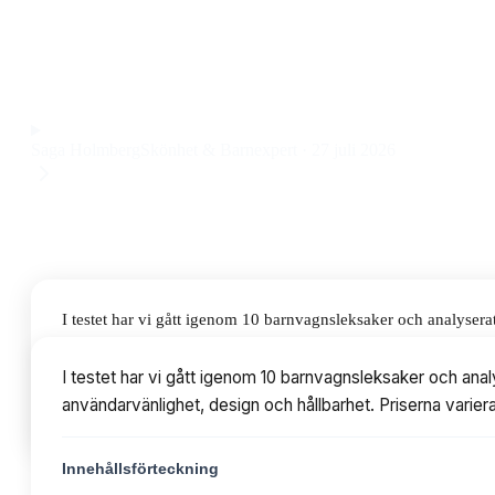
barnvagnsleksak som passar både nyfödda och lite äldre barn
håller barnets intresse länge. Priset ligger på 109 kr.
Observera att vi kan få provision via återförsäljarlänkar. Inga varumärken bet
Saga Holmberg
Skönhet & Barnexpert
·
27 juli 2026
I testet har vi gått igenom 10 barnvagnsleksaker och analyser
och hållbarhet. Priserna varierar från 97 till 251 kr, med model
I testet har vi gått igenom 10 barnvagnsleksaker och ana
användarvänlighet, design och hållbarhet. Priserna varierar
Innehållsförteckning
Innehållsförteckning