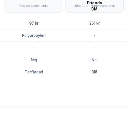
Playgro Loopy Links
Little Dutch Barnvagnshänge
97 kr
251 kr
Polypropylen
-
-
-
Nej
Nej
Flerfärgad
Blå
8.7
8.4