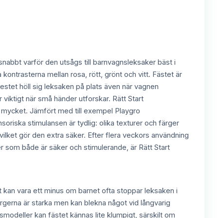
nabbt varför den utsågs till barnvagnsleksaker bäst i
kontrasterna mellan rosa, rött, grönt och vitt. Fästet är
stet höll sig leksaken på plats även när vagnen
 viktigt när små händer utforskar. Rätt Start
ute mycket. Jämfört med till exempel Playgro
iska stimulansen är tydlig: olika texturer och färger
ilket gör den extra säker. Efter flera veckors användning
r som både är säker och stimulerande, är Rätt Start
 kan vara ett minus om barnet ofta stoppar leksaken i
ärgerna är starka men kan blekna något vid långvarig
smodeller kan fästet kännas lite klumpigt, särskilt om