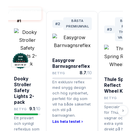
ARNVAGNSREFLEXER
BÄST I TEST
#
1
BÄSTA
BÄST
#
2
PREMIUMVAL
FÖR
#
3
THULE
VAGNA
2026
Easygrow
.
Testix
Barnvagnsreflex
BÄST I TEST
8.7
/10
BETYG
Dooky
Thule Sprin
En exklusiv reflex
Stroller
Reflect
med snygg design
Safety
Wheel Kit
och hög synbarhet,
Lights 2-
8.3
BETYG
perfekt för dig som
pack
vill ha både säkerhet
Specialanpas
9.1
/10
BETYG
och stil på
›
för Thule Spri
barnvagnen.
Ett prisvärt
vagnar och ge
Läs hela testet ›
och synligt
extra synlighet
reflexljus som
direkt på hjule