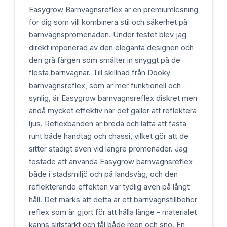
Easygrow Barnvagnsreflex är en premiumlösning
för dig som vill kombinera stil och säkerhet på
barnvagnspromenaden. Under testet blev jag
direkt imponerad av den eleganta designen och
den grå färgen som smälter in snyggt på de
flesta barnvagnar. Till skillnad från Dooky
barnvagnsreflex, som är mer funktionell och
synlig, är Easygrow barnvagnsreflex diskret men
ändå mycket effektiv när det gäller att reflektera
ljus. Reflexbanden är breda och lätta att fästa
runt både handtag och chassi, vilket gör att de
sitter stadigt även vid längre promenader. Jag
testade att använda Easygrow barnvagnsreflex
både i stadsmiljö och på landsväg, och den
reflekterande effekten var tydlig även på långt
håll. Det märks att detta är ett barnvagnstillbehör
reflex som är gjort för att hålla länge – materialet
känns slitstarkt och tål både regn och snö. En