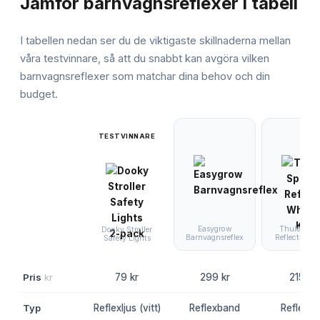
Jämför
barnvagnsreflexer
i tabell
I tabellen nedan ser du de viktigaste skillnaderna mellan
våra testvinnare, så att du snabbt kan avgöra vilken
barnvagnsreflexer
som matchar dina behov och din
budget.
TESTVINNARE
Easygrow
Thule Spri
Dooky Stroller
Barnvagnsreflex
Reflect Whee
Safety Lights
Pris
kr
79 kr
299 kr
215 kr
Typ
Reflexljus (vitt)
Reflexband
Reflexhju