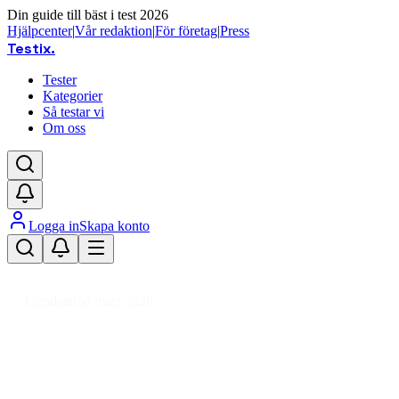
Din guide till bäst i test 2026
Hjälpcenter
|
Vår redaktion
|
För företag
|
Press
Testix
.
Tester
Kategorier
Så testar vi
Om oss
Logga in
Skapa konto
Hem
/
Barn
/
Barnvagnstillbehör
/
Övriga tillbehör
/
Barnvagnsreflexer
Uppdaterad mars 2026
Barnvagnsreflexer bäst i test 2026
– ökad säkerhet i mörkret