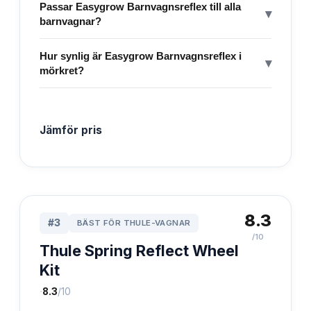
Passar Easygrow Barnvagnsreflex till alla
▾
barnvagnar?
Hur synlig är Easygrow Barnvagnsreflex i
▾
mörkret?
Jämför pris
8.3
#
3
BÄST FÖR THULE-VAGNAR
/10
Thule Spring Reflect Wheel
Kit
·
8.3
/10