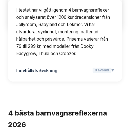
modeller från Dooky, Easygrow, Thule och Croozer.
I testet har vi gått igenom 4 barnvagnsreflexer
och analyserat över 1200 kundrecensioner från
▾
Innehållsförteckning
9
avsnitt
Jollyroom, Babyland och Lekmer. Vi har
utvärderat synlighet, montering, batteritid,
hållbarhet och prisvärde. Priserna varierar från
79 till 299 kr, med modeller från Dooky,
Easygrow, Thule och Croozer.
▾
Innehållsförteckning
9
avsnitt
TOPPLISTA
4
bästa
barnvagnsreflexerna
2026