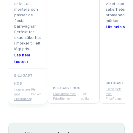
är lätt att
vilket ökar
montera och
säkerheten vi
passar de
promenader i
flesta
mörker.
barnvagnar.
Läs hela testet
Perfekt för
ökad säkerhet
i mörker till ett
lågt pris.
Läs hela
testet ›
BILLIGAST
BILLIGAST HOS
HOS
BILLIGAST HOS
i samarbete
Fle
i samarbete
Fler
i samarbete med
Fler
med
but
med
butiker
PriceRunner
butiker ›
PriceRunner
›
PriceRunner
›