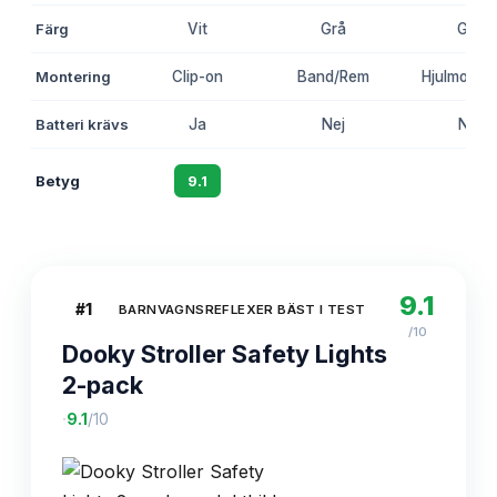
Färg
Vit
Grå
Grå
Montering
Clip-on
Band/Rem
Hjulmonter
Batteri krävs
Ja
Nej
Nej
Betyg
9.1
8.7
8.3
9.1
#
1
BARNVAGNSREFLEXER BÄST I TEST
/10
Dooky Stroller Safety Lights
2-pack
·
9.1
/10