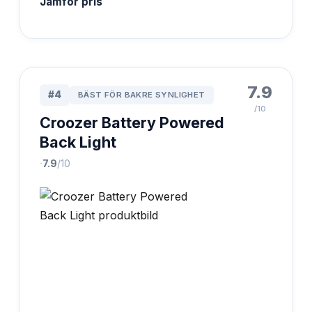
Jämför pris
7.9
#
4
BÄST FÖR BAKRE SYNLIGHET
/10
Croozer Battery Powered
Back Light
·
7.9
/10