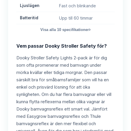
Ljuslägen
Fast och blinkande
Batteritid
Upp till 60 timmar
›
Visa alla
10
specifikationer
Vem passar
Dooky Stroller Safety
för?
Dooky Stroller Safety Lights 2-pack är för dig
som ofta promenerar med barnvagn under
mörka kvällar eller tidiga morgnar. Den passar
särskilt bra för småbarnsfamiljer som vill ha en
enkel och prisvärd lösning för att öka
synligheten. Om du har flera barnvagnar eller vill
kunna flytta reflexerna mellan olika vagnar är
Dooky barnvagnsreflex ett smart val. Jämfört
med Easygrow barnvagnsreflex och Thule
barnvagnsreflex är den mer flexibel och
universell. Även för dig som bor i stadsmiljö med