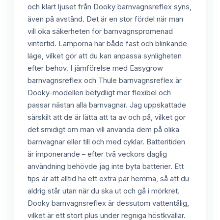
och klart ljuset från Dooky barnvagnsreflex syns,
även på avstånd. Det är en stor fördel när man
vill öka säkerheten för barnvagnspromenad
vintertid. Lamporna har både fast och blinkande
läge, vilket gör att du kan anpassa synligheten
efter behov. I jämförelse med Easygrow
barnvagnsreflex och Thule barnvagnsreflex är
Dooky-modellen betydligt mer flexibel och
passar nästan alla barnvagnar. Jag uppskattade
särskilt att de är lätta att ta av och på, vilket gör
det smidigt om man vill använda dem på olika
barnvagnar eller till och med cyklar. Batteritiden
är imponerande – efter två veckors daglig
användning behövde jag inte byta batterier. Ett
tips är att alltid ha ett extra par hemma, så att du
aldrig står utan när du ska ut och gå i mörkret.
Dooky barnvagnsreflex är dessutom vattentålig,
vilket är ett stort plus under regniga höstkvällar.