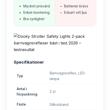
+
Mycket prisvärd
−
Batterier krävs
+
Enkel montering
−
Enbart vitt ljus
+
Bra synlighet
Specifikationer
Barnvagnsreflex, LED-
Typ
lampa
Antal i
2 st
förpackning
Fäste
Silikonband