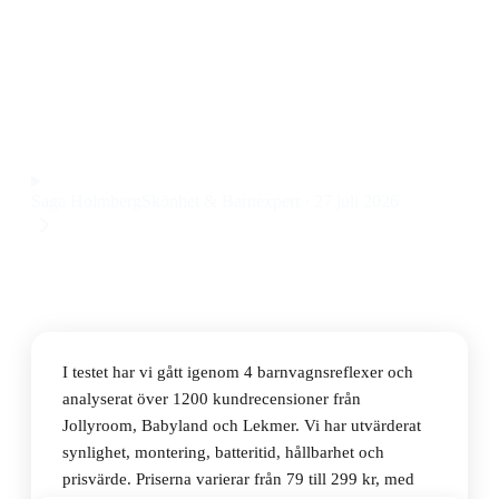
Den bästa barnvagnsreflexen 2026 är Dooky Stroller
Safety Lights 2-pack, som ger tydlig synlighet i mörker
och är enkel att montera, till ett pris på 79 kr.
Observera att vi kan få provision via återförsäljarlänkar. Inga
varumärken betalar för våra omdömen.
Saga Holmberg
Skönhet & Barnexpert
·
27 juli 2026
I testet har vi gått igenom 4 barnvagnsreflexer och
analyserat över 1200 kundrecensioner från
Jollyroom, Babyland och Lekmer. Vi har utvärderat
synlighet, montering, batteritid, hållbarhet och
prisvärde. Priserna varierar från 79 till 299 kr, med