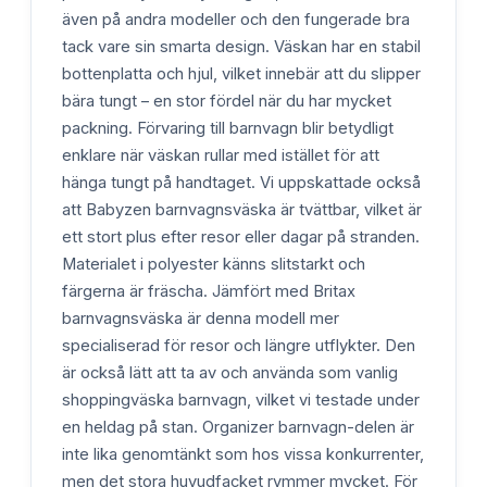
även på andra modeller och den fungerade bra
tack vare sin smarta design. Väskan har en stabil
bottenplatta och hjul, vilket innebär att du slipper
bära tungt – en stor fördel när du har mycket
packning. Förvaring till barnvagn blir betydligt
enklare när väskan rullar med istället för att
hänga tungt på handtaget. Vi uppskattade också
att Babyzen barnvagnsväska är tvättbar, vilket är
ett stort plus efter resor eller dagar på stranden.
Materialet i polyester känns slitstarkt och
färgerna är fräscha. Jämfört med Britax
barnvagnsväska är denna modell mer
specialiserad för resor och längre utflykter. Den
är också lätt att ta av och använda som vanlig
shoppingväska barnvagn, vilket vi testade under
en heldag på stan. Organizer barnvagn-delen är
inte lika genomtänkt som hos vissa konkurrenter,
men det stora huvudfacket rymmer mycket. För