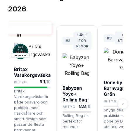
2026
BARNVAGNSVÄSKA
BÄST I TEST
#
1
BÄST
BÄS
#
3
#
2
FÖR
STILM
RESOR
2026
.
Testix
BÄST I TEST
Britax
Varukorgsväska
9.1
/10
Done by De
BETYG
Babyzen
Barnvagnsv
Britax
Yoyo+
Grön
Varukorgsväska är
Rolling Bag
BETYG
både prisvärd och
›
8.8
/10
BETYG
praktisk, med
Snygg design 
flaskhållare och
Rolling Bag är
praktiskt mater
smart design som
perfekt för
Done by Deer ti
passar de flesta
resande
utmärkt val fö
barnvagnar.