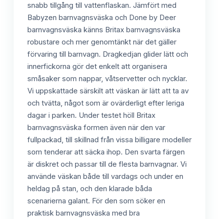
snabb tillgång till vattenflaskan. Jämfört med
Babyzen barnvagnsväska och Done by Deer
barnvagnsväska känns Britax barnvagnsväska
robustare och mer genomtänkt när det gäller
förvaring till barnvagn. Dragkedjan glider lätt och
innerfickorna gör det enkelt att organisera
småsaker som nappar, våtservetter och nycklar.
Vi uppskattade särskilt att väskan är lätt att ta av
och tvätta, något som är ovärderligt efter leriga
dagar i parken. Under testet höll Britax
barnvagnsväska formen även när den var
fullpackad, till skillnad från vissa billigare modeller
som tenderar att säcka ihop. Den svarta färgen
är diskret och passar till de flesta barnvagnar. Vi
använde väskan både till vardags och under en
heldag på stan, och den klarade båda
scenarierna galant. För den som söker en
praktisk barnvagnsväska med bra