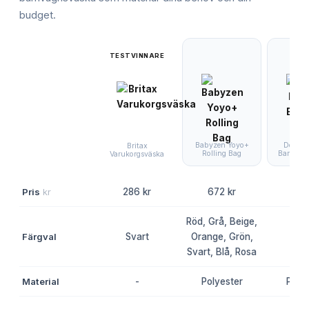
budget.
TESTVINNARE
Babyzen Yoyo+
Done b
Britax
Rolling Bag
Barnvag
Varukorgsväska
Pris
kr
286 kr
672 kr
503
Röd, Grå, Beige,
Färgval
Svart
Orange, Grön,
Gr
Svart, Blå, Rosa
Material
-
Polyester
Polye