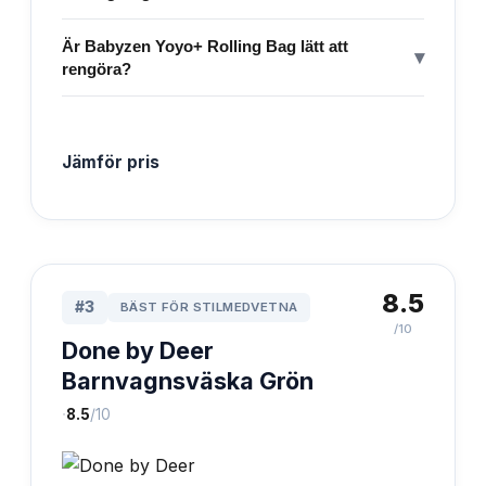
Är Babyzen Yoyo+ Rolling Bag lätt att
▾
rengöra?
Jämför pris
8.5
#
3
BÄST FÖR STILMEDVETNA
/10
Done by Deer
Barnvagnsväska Grön
·
8.5
/10