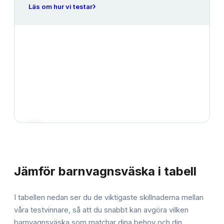
›
Läs om hur vi testar
JÄMFÖRELSE
Jämför
barnvagnsväska
i tabell
I tabellen nedan ser du de viktigaste skillnaderna mellan
våra testvinnare, så att du snabbt kan avgöra vilken
barnvagnsväska
som matchar dina behov och din