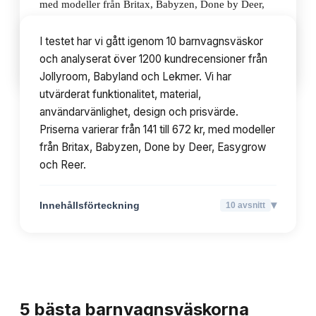
med modeller från Britax, Babyzen, Done by Deer,
Easygrow och Reer.
I testet har vi gått igenom 10 barnvagnsväskor
och analyserat över 1200 kundrecensioner från
▾
Innehållsförteckning
10
avsnitt
Jollyroom, Babyland och Lekmer. Vi har
utvärderat funktionalitet, material,
användarvänlighet, design och prisvärde.
Priserna varierar från 141 till 672 kr, med modeller
från Britax, Babyzen, Done by Deer, Easygrow
och Reer.
▾
Innehållsförteckning
10
avsnitt
TOPPLISTA
5
bästa
barnvagnsväskorna