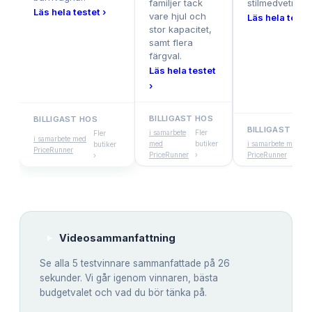
familjer tack
stilmedvetna f
Läs hela testet ›
vare hjul och
Läs hela testet
stor kapacitet,
samt flera
färgval.
Läs hela testet
›
BILLIGAST HOS
BILLIGAST HOS
BILLIGAST HOS
i samarbete
Fler
Fler
i samarbete med
med
butiker
i samarbete med
butiker
PriceRunner
PriceRunner
›
PriceRunner
›
Videosammanfattning
Se alla
5
testvinnare sammanfattade på 26
sekunder. Vi går igenom vinnaren, bästa
budgetvalet och vad du bör tänka på.