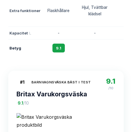
Hjul, Tvättbar
Extra funktioner
Flaskhållare
-
klädsel
Kapacitet
L
-
-
-
Betyg
9.1
8.8
8
9.1
#
1
BARNVAGNSVÄSKA BÄST I TEST
/10
Britax Varukorgsväska
·
9.1
/10