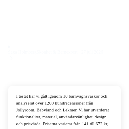
Den bästa barnvagnsväskan 2026 är Britax
Varukorgsväska, som kombinerar smart flaskhållare
och rymlig förvaring till ett pris på 286 kr.
Observera att vi kan få provision via återförsäljarlänkar. Inga
varumärken betalar för våra omdömen.
Saga Holmberg
Skönhet & Barnexpert
·
27 juli 2026
I testet har vi gått igenom 10 barnvagnsväskor och
analyserat över 1200 kundrecensioner från
Jollyroom, Babyland och Lekmer. Vi har utvärderat
funktionalitet, material, användarvänlighet, design
och prisvärde. Priserna varierar från 141 till 672 kr,