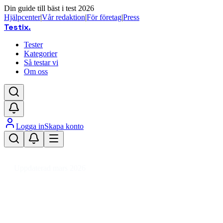
Din guide till bäst i test 2026
Hjälpcenter
|
Vår redaktion
|
För företag
|
Press
Testix
.
Tester
Kategorier
Så testar vi
Om oss
Logga in
Skapa konto
Hem
/
Barn
/
Barnvagnstillbehör
/
Övriga tillbehör
/
Barnvagnsväska
Uppdaterad mars 2026
Barnvagnsväska bäst i test 2026 –
våra favoriter för smart förvaring