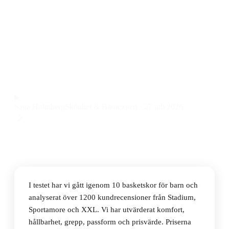
Den bästa basketskon för barn 2026 är adidas Sneakers
adidas Ownthegame 3.0 IF4593. Den här modellen
erbjuder stabilitet, bra grepp och en lätt känsla till ett
pris på 454 kr.
Observera att vi kan få provision via återförsäljarlänkar. Inga
varumärken betalar för våra omdömen.
Saga Holmberg
Skönhet & Barnexpert
·
27 juli 2026
I testet har vi gått igenom 10 basketskor för barn och
analyserat över 1200 kundrecensioner från Stadium,
Sportamore och XXL. Vi har utvärderat komfort,
hållbarhet, grepp, passform och prisvärde. Priserna