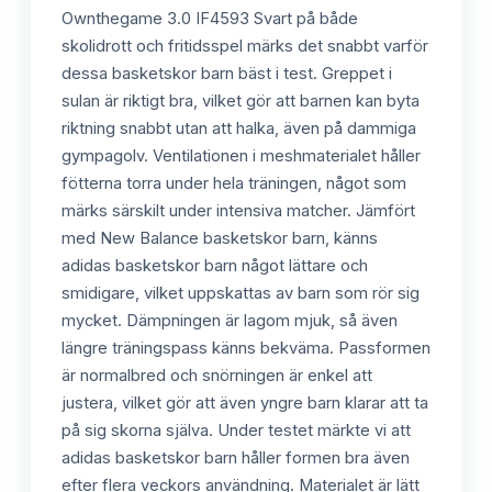
Ownthegame 3.0 IF4593 Svart på både
skolidrott och fritidsspel märks det snabbt varför
dessa basketskor barn bäst i test. Greppet i
sulan är riktigt bra, vilket gör att barnen kan byta
riktning snabbt utan att halka, även på dammiga
gympagolv. Ventilationen i meshmaterialet håller
fötterna torra under hela träningen, något som
märks särskilt under intensiva matcher. Jämfört
med New Balance basketskor barn, känns
adidas basketskor barn något lättare och
smidigare, vilket uppskattas av barn som rör sig
mycket. Dämpningen är lagom mjuk, så även
längre träningspass känns bekväma. Passformen
är normalbred och snörningen är enkel att
justera, vilket gör att även yngre barn klarar att ta
på sig skorna själva. Under testet märkte vi att
adidas basketskor barn håller formen bra även
efter flera veckors användning. Materialet är lätt