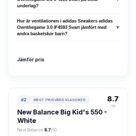
underlag?
Hur är ventilationen i adidas Sneakers adidas
▾
Ownthegame 3.0 IF4593 Svart jämfört med
andra basketskor barn?
Jämför pris
8.7
#
2
MEST PRISVÄRD KLASSIKER
/10
New Balance Big Kid's 550 -
White
·
New Balance
8.7
/10