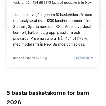
varierar från 454 till 1173 kr, med modeller från New
Balance och adidas.
I testet har vi gått igenom 10 basketskor för barn
och analyserat över 1200 kundrecensioner från
▾
Innehållsförteckning
10
avsnitt
Stadium, Sportamore och XXL. Vi har utvärderat
komfort, hållbarhet, grepp, passform och
prisvärde. Priserna varierar från 454 till 1173 kr,
med modeller från New Balance och adidas.
▾
Innehållsförteckning
10
avsnitt
TOPPLISTA
5
bästa
basketskorna för barn
2026