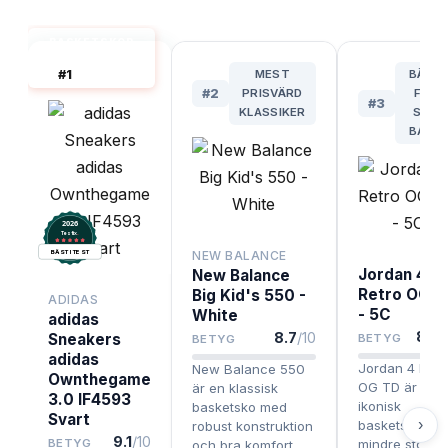
BASKETSKOR
BARN BÄST I
#
1
MEST
BÄST
TEST
#
2
PRISVÄRD
FÖR
#
3
KLASSIKER
SMÅ
BARN
2026
.
Testix
NEW BALANCE
BÄST I TEST
Jordan 4
New Balance
Retro OG T
Big Kid's 550 -
ADIDAS
- 5C
White
adidas
8.5
/
8.7
/10
Sneakers
BETYG
BETYG
adidas
Jordan 4 Retr
New Balance 550
Ownthegame
OG TD är en
är en klassisk
3.0 IF4593
ikonisk
basketsko med
Svart
›
basketsko i
robust konstruktion
9.1
/10
BETYG
mindre storlek
och bra komfort,