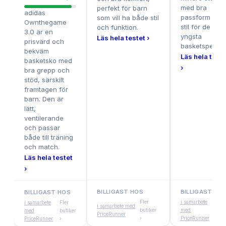
med bra
perfekt för barn
adidas
passform och
som vill ha både stil
Ownthegame
stil för de allra
och funktion.
3.0 är en
yngsta
Läs hela testet ›
prisvärd och
basketspelarn
bekväm
Läs hela teste
basketsko med
›
bra grepp och
stöd, särskilt
framtagen för
barn. Den är
lätt,
ventilerande
och passar
både till träning
och match.
Läs hela testet
›
BILLIGAST HOS
BILLIGAST HO
BILLIGAST HOS
Fler
i samarbete
Fler
i samarbete
Fler
i samarbete med
butiker
med
buti
med
butiker
PriceRunner
›
PriceRunner
›
PriceRunner
›