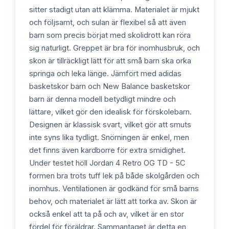
sitter stadigt utan att klämma. Materialet är mjukt
och följsamt, och sulan är flexibel så att även
barn som precis börjat med skolidrott kan röra
sig naturligt. Greppet är bra för inomhusbruk, och
skon är tillräckligt lätt för att små barn ska orka
springa och leka länge. Jämfört med adidas
basketskor barn och New Balance basketskor
barn är denna modell betydligt mindre och
lättare, vilket gör den idealisk för förskolebarn.
Designen är klassisk svart, vilket gör att smuts
inte syns lika tydligt. Snörningen är enkel, men
det finns även kardborre för extra smidighet.
Under testet höll Jordan 4 Retro OG TD - 5C
formen bra trots tuff lek på både skolgården och
inomhus. Ventilationen är godkänd för små barns
behov, och materialet är lätt att torka av. Skon är
också enkel att ta på och av, vilket är en stor
fördel för föräldrar. Sammantaget är detta en