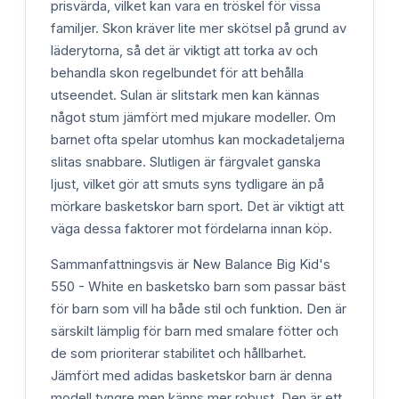
prisvärda, vilket kan vara en tröskel för vissa
familjer. Skon kräver lite mer skötsel på grund av
läderytorna, så det är viktigt att torka av och
behandla skon regelbundet för att behålla
utseendet. Sulan är slitstark men kan kännas
något stum jämfört med mjukare modeller. Om
barnet ofta spelar utomhus kan mockadetaljerna
slitas snabbare. Slutligen är färgvalet ganska
ljust, vilket gör att smuts syns tydligare än på
mörkare basketskor barn sport. Det är viktigt att
väga dessa faktorer mot fördelarna innan köp.
Sammanfattningsvis är New Balance Big Kid's
550 - White en basketsko barn som passar bäst
för barn som vill ha både stil och funktion. Den är
särskilt lämplig för barn med smalare fötter och
de som prioriterar stabilitet och hållbarhet.
Jämfört med adidas basketskor barn är denna
modell tyngre men känns mer robust. Den är ett