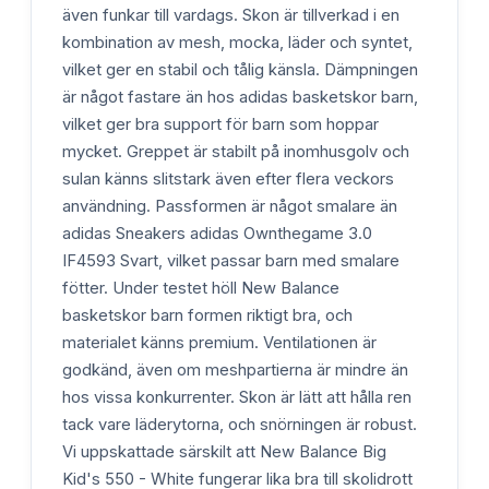
även funkar till vardags. Skon är tillverkad i en
kombination av mesh, mocka, läder och syntet,
vilket ger en stabil och tålig känsla. Dämpningen
är något fastare än hos adidas basketskor barn,
vilket ger bra support för barn som hoppar
mycket. Greppet är stabilt på inomhusgolv och
sulan känns slitstark även efter flera veckors
användning. Passformen är något smalare än
adidas Sneakers adidas Ownthegame 3.0
IF4593 Svart, vilket passar barn med smalare
fötter. Under testet höll New Balance
basketskor barn formen riktigt bra, och
materialet känns premium. Ventilationen är
godkänd, även om meshpartierna är mindre än
hos vissa konkurrenter. Skon är lätt att hålla ren
tack vare läderytorna, och snörningen är robust.
Vi uppskattade särskilt att New Balance Big
Kid's 550 - White fungerar lika bra till skolidrott