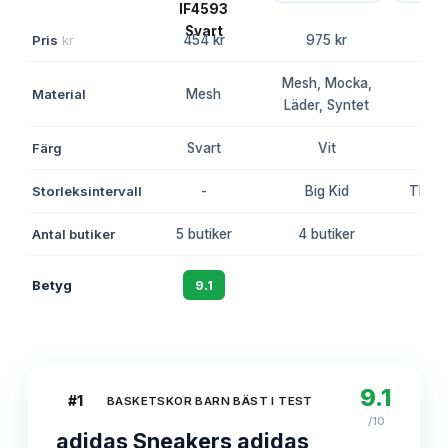
Pris
kr
454 kr
975 kr
61
Mesh, Mocka,
Material
Mesh
Sv
Läder, Syntet
Färg
Svart
Vit
Sv
Storleksintervall
-
Big Kid
TD (T
Antal butiker
5 butiker
4 butiker
3 bu
Betyg
9.1
8.7
8
9.1
#
1
BASKETSKOR BARN BÄST I TEST
/10
adidas Sneakers adidas