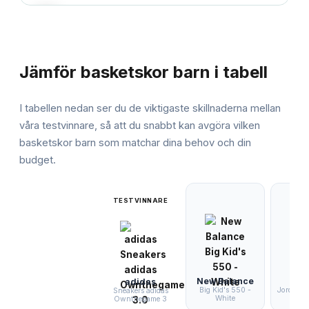
JÄMFÖRELSE
Jämför
basketskor barn
i tabell
I tabellen nedan ser du de viktigaste skillnaderna mellan
våra testvinnare, så att du snabbt kan avgöra vilken
basketskor barn
som matchar dina behov och din
budget.
TESTVINNARE
New Balance
adidas
Big Kid's 550 -
Jordan 4
Sneakers adidas
White
TD 
Ownthegame 3