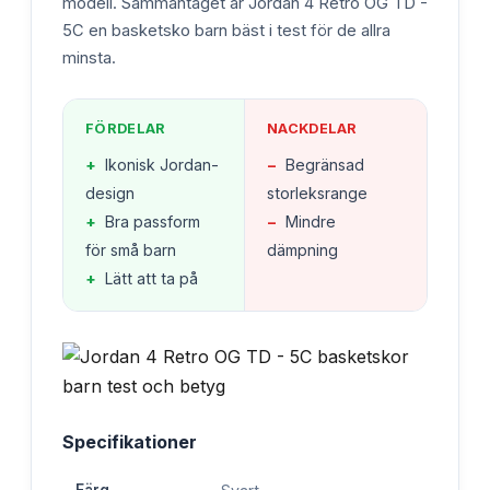
modell. Sammantaget är Jordan 4 Retro OG TD -
5C en basketsko barn bäst i test för de allra
minsta.
FÖRDELAR
NACKDELAR
+
Ikonisk Jordan-
−
Begränsad
design
storleksrange
+
Bra passform
−
Mindre
för små barn
dämpning
+
Lätt att ta på
Specifikationer
Färg