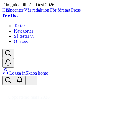
Din guide till bäst i test 2026
Hjälpcenter
|
Vår redaktion
|
För företag
|
Press
Testix
.
Tester
Kategorier
Så testar vi
Om oss
Logga in
Skapa konto
Hem
/
Kläder
/
Barnskor
/
Sportskor Barnskor
/
Basketskor barn
Uppdaterad mars 2026
Basketskor barn bäst i test 2026 –
toppval för sport och lek