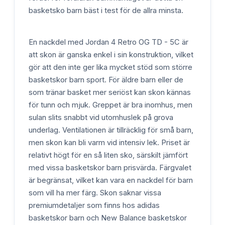
basketsko barn bäst i test för de allra minsta.
En nackdel med Jordan 4 Retro OG TD - 5C är
att skon är ganska enkel i sin konstruktion, vilket
gör att den inte ger lika mycket stöd som större
basketskor barn sport. För äldre barn eller de
som tränar basket mer seriöst kan skon kännas
för tunn och mjuk. Greppet är bra inomhus, men
sulan slits snabbt vid utomhuslek på grova
underlag. Ventilationen är tillräcklig för små barn,
men skon kan bli varm vid intensiv lek. Priset är
relativt högt för en så liten sko, särskilt jämfört
med vissa basketskor barn prisvärda. Färgvalet
är begränsat, vilket kan vara en nackdel för barn
som vill ha mer färg. Skon saknar vissa
premiumdetaljer som finns hos adidas
basketskor barn och New Balance basketskor