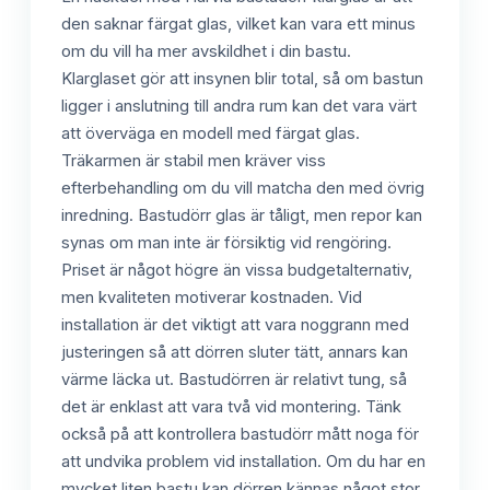
den saknar färgat glas, vilket kan vara ett minus
om du vill ha mer avskildhet i din bastu.
Klarglaset gör att insynen blir total, så om bastun
ligger i anslutning till andra rum kan det vara värt
att överväga en modell med färgat glas.
Träkarmen är stabil men kräver viss
efterbehandling om du vill matcha den med övrig
inredning. Bastudörr glas är tåligt, men repor kan
synas om man inte är försiktig vid rengöring.
Priset är något högre än vissa budgetalternativ,
men kvaliteten motiverar kostnaden. Vid
installation är det viktigt att vara noggrann med
justeringen så att dörren sluter tätt, annars kan
värme läcka ut. Bastudörren är relativt tung, så
det är enklast att vara två vid montering. Tänk
också på att kontrollera bastudörr mått noga för
att undvika problem vid installation. Om du har en
mycket liten bastu kan dörren kännas något stor.