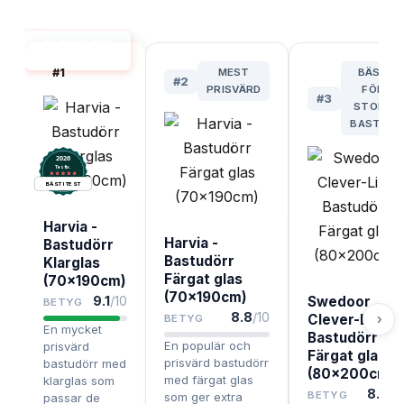
BASTUDÖRR
BÄST I TEST
#
1
MEST
BÄST
#
2
PRISVÄRD
FÖR
#
3
STORA
BASTUR
2026
.
Testix
BÄST I TEST
Harvia -
Harvia -
Bastudörr
Bastudörr
Klarglas
Färgat glas
(70x190cm)
(70x190cm)
9.1
/10
Swedoor
BETYG
8.8
/10
›
Clever-Line
BETYG
En mycket
Bastudörr
En populär och
prisvärd
Färgat glas
prisvärd bastudörr
bastudörr med
(80x200cm)
med färgat glas
klarglas som
8.5
/1
BETYG
som ger extra
passar de