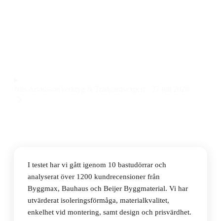
Den bästa bastudörren 2026 är Harvia Bastudörr
Klarglas, en robust och stilren bastudörr med klarglas
och enkel installation till ett pris på 2140 kr.
Observera att vi kan få provision via återförsäljarlänkar. Inga
varumärken betalar för våra omdömen.
Nils Arvidsson
Verktyg & Trädgårdsexpert
·
27 juli 2026
I testet har vi gått igenom 10 bastudörrar och
analyserat över 1200 kundrecensioner från
Byggmax, Bauhaus och Beijer Byggmaterial. Vi har
utvärderat isoleringsförmåga, materialkvalitet,
enkelhet vid montering, samt design och prisvärdhet.