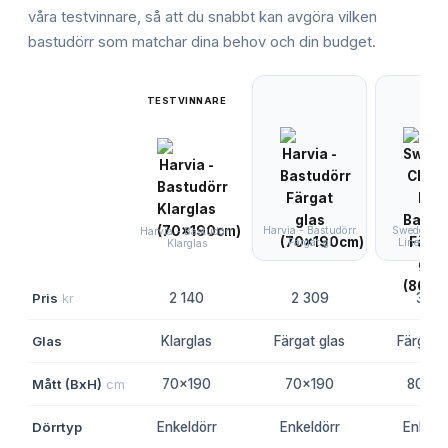
våra testvinnare, så att du snabbt kan avgöra vilken
bastudörr
som matchar dina behov och din budget.
TESTVINNARE
Harvia - Bastudörr
Swedoor Cl
Harvia - Bastudörr
Färgat gl
Line Bast
Klarglas
Pris
kr
2 140
2 309
3 81
Glas
Klarglas
Färgat glas
Färgat 
Mått (BxH)
cm
70x190
70x190
80x2
Dörrtyp
Enkeldörr
Enkeldörr
Enkeld