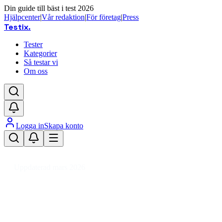
Din guide till bäst i test 2026
Hjälpcenter
|
Vår redaktion
|
För företag
|
Press
Testix
.
Tester
Kategorier
Så testar vi
Om oss
Logga in
Skapa konto
Hem
/
DIY
/
Byggvaror & Elartiklar
/
Dörrar
/
Bastudörr
Uppdaterad mars 2026
Bastudörr bäst i test 2026 – jämför
glas och storlekar