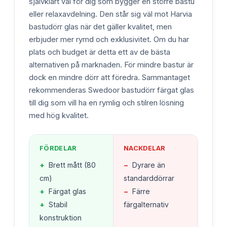
självklart val för dig som bygger en större bastu
eller relaxavdelning. Den står sig väl mot Harvia
bastudörr glas när det gäller kvalitet, men
erbjuder mer rymd och exklusivitet. Om du har
plats och budget är detta ett av de bästa
alternativen på marknaden. För mindre bastur är
dock en mindre dörr att föredra. Sammantaget
rekommenderas Swedoor bastudörr färgat glas
till dig som vill ha en rymlig och stilren lösning
med hög kvalitet.
FÖRDELAR
NACKDELAR
+
Brett mått (80
−
Dyrare än
cm)
standarddörrar
+
Färgat glas
−
Färre
+
Stabil
färgalternativ
konstruktion