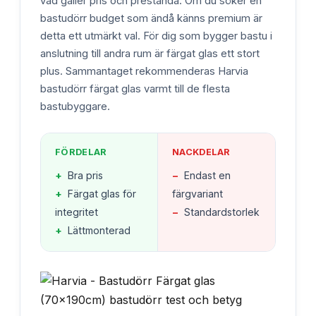
vad gäller pris och prestanda. Om du söker en
bastudörr budget som ändå känns premium är
detta ett utmärkt val. För dig som bygger bastu i
anslutning till andra rum är färgat glas ett stort
plus. Sammantaget rekommenderas Harvia
bastudörr färgat glas varmt till de flesta
bastubyggare.
FÖRDELAR
NACKDELAR
+
Bra pris
−
Endast en
+
Färgat glas för
färgvariant
integritet
−
Standardstorlek
+
Lättmonterad