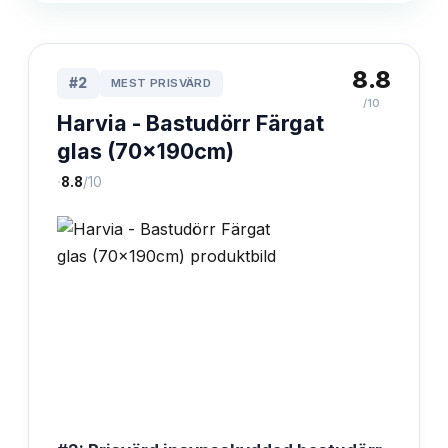
8.8
#
2
MEST PRISVÄRD
/10
Harvia - Bastudörr Färgat
glas (70x190cm)
·
8.8
/10