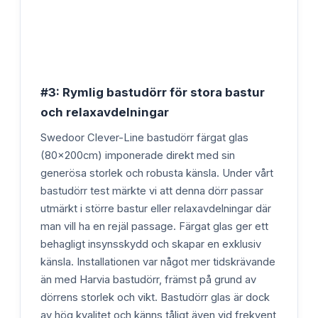
#3: Rymlig bastudörr för stora bastur
och relaxavdelningar
Swedoor Clever-Line bastudörr färgat glas
(80x200cm) imponerade direkt med sin
generösa storlek och robusta känsla. Under vårt
bastudörr test märkte vi att denna dörr passar
utmärkt i större bastur eller relaxavdelningar där
man vill ha en rejäl passage. Färgat glas ger ett
behagligt insynsskydd och skapar en exklusiv
känsla. Installationen var något mer tidskrävande
än med Harvia bastudörr, främst på grund av
dörrens storlek och vikt. Bastudörr glas är dock
av hög kvalitet och känns tåligt även vid frekvent