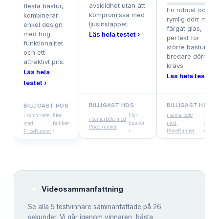
avskildhet utan att
flesta bastur,
En robust och
kompromissa med
kombinerar
rymlig dörr med
ljusinsläppet.
enkel design
färgat glas,
med hög
Läs hela testet ›
perfekt för
funktionalitet
större bastur där
och ett
bredare dörr
attraktivt pris.
krävs.
Läs hela
Läs hela testet ›
testet ›
BILLIGAST HOS
BILLIGAST HOS
BILLIGAST HOS
Fler
i samarbete
Fler
i samarbete
Fler
i samarbete med
butiker
med
butike
med
butiker
PriceRunner
›
PriceRunner
›
PriceRunner
›
Videosammanfattning
Se alla
5
testvinnare sammanfattade på 26
sekunder. Vi går igenom vinnaren, bästa