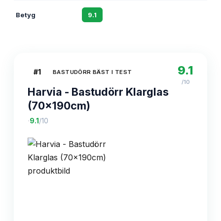
Betyg
9.1
8.8
8.5
9.1
#
1
BASTUDÖRR BÄST I TEST
/10
Harvia - Bastudörr Klarglas
(70x190cm)
·
9.1
/10