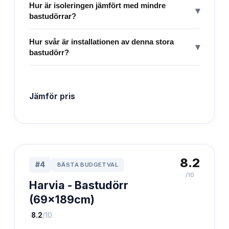
Hur är isoleringen jämfört med mindre
▾
bastudörrar?
Hur svår är installationen av denna stora
▾
bastudörr?
Jämför pris
8.2
#
4
BÄSTA BUDGETVAL
/10
Harvia - Bastudörr
(69x189cm)
·
8.2
/10