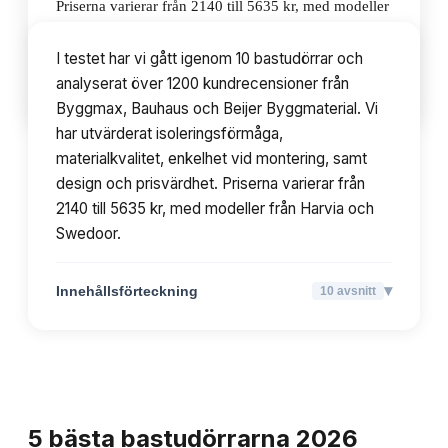
Priserna varierar från 2140 till 5635 kr, med modeller
från Harvia och Swedoor.
I testet har vi gått igenom 10 bastudörrar och
analyserat över 1200 kundrecensioner från
▾
Innehållsförteckning
10
avsnitt
Byggmax, Bauhaus och Beijer Byggmaterial. Vi
har utvärderat isoleringsförmåga,
materialkvalitet, enkelhet vid montering, samt
design och prisvärdhet. Priserna varierar från
2140 till 5635 kr, med modeller från Harvia och
Swedoor.
▾
Innehållsförteckning
10
avsnitt
TOPPLISTA
5
bästa
bastudörrarna
2026