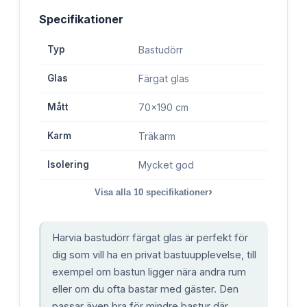
Specifikationer
Typ
Bastudörr
Glas
Färgat glas
Mått
70x190 cm
Karm
Träkarm
Isolering
Mycket god
›
Visa alla
10
specifikationer
Harvia bastudörr färgat glas är perfekt för
dig som vill ha en privat bastuupplevelse, till
exempel om bastun ligger nära andra rum
eller om du ofta bastar med gäster. Den
passar även bra för mindre bastur där