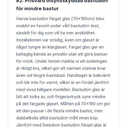
#2: Prisvärd insynsskyddad bastudörr
för mindre bastur
Harvia bastudörr färgat glas (70x190cm) blev
snabbt en favorit under vårt bastudörr test,
särskilt för dig som vill ha mer avskildhet.
Installationen var smidig, även om glaset är
något tyngre än klarglaset. Färgat glas ger en
behaglig känsla av privatliv utan att göra bastun
för mörk. Under testet märkte vi att isoleringen
är riktigt bra, vilket gör att värmen stannar kvar
även vid längre bastubad. Handtaget är bekvämt
och blir inte för varmt, vilket är en fördel jämfört
med vissa billigare modeller. Bastudörr glas är
lätt att torka av, och fingeravtryck syns mindre
på det färgade glaset. Måtten på 70x190 cm gör
att den passar i de flesta mindre bastur, men
dubbelkolla alltid bastudörr mått innan köp.
Jämfört med Swedoor bastudörr färgat glas är