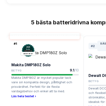
5
bästa
batteridrivna komp
TOPPLISTA
BATTERIDRIVEN KOMPRESSOR BÄST I TEST
#
1
BÄS
#
2
2026
.
Testix
BÄST I TEST
Makita DMP180Z Solo
9.1
/10
BETYG
Dewalt ‎
Makita DMP180Z är mycket populär tack
BETYG
vare sin kompakta design, pålitlighet och
prisvärdhet. Perfekt för de flesta
Dewalt DCC0
vardagsbehov och enkel att ta med.
och flexibe
Läs hela testet ›
strömkällor,
idealisk för