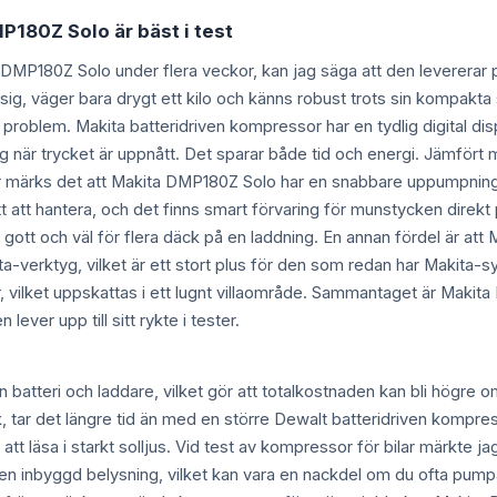
P180Z Solo är bäst i test
a DMP180Z Solo under flera veckor, kan jag säga att den levererar p
 sig, väger bara drygt ett kilo och känns robust trots sin kompakt
n problem. Makita batteridriven kompressor har en tydlig digital dis
ig när trycket är uppnått. Det sparar både tid och energi. Jämför
 märks det att Makita DMP180Z Solo har en snabbare uppumpningst
ätt att hantera, och det finns smart förvaring för munstycken direkt
er gott och väl för flera däck på en laddning. En annan fördel är 
ta-verktyg, vilket är ett stort plus för den som redan har Maki
, vilket uppskattas i ett lugnt villaområde. Sammantaget är Makita
ever upp till sitt rykte i tester.
batteri och laddare, vilket gör att totalkostnaden kan bli högre 
, tar det längre tid än med en större Dewalt batteridriven kompress
vår att läsa i starkt solljus. Vid test av kompressor för bilar märkte
ngen inbyggd belysning, vilket kan vara en nackdel om du ofta pum