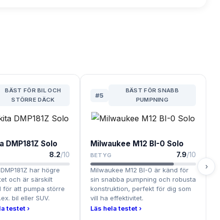
BÄST FÖR BIL OCH
BÄST FÖR SNABB
#
5
STÖRRE DÄCK
PUMPNING
a DMP181Z Solo
Milwaukee M12 BI-0 Solo
8.2
/10
7.9
/10
BETYG
›
 DMP181Z har högre
Milwaukee M12 BI-0 är känd för
et och är särskilt
sin snabba pumpning och robusta
 för att pumpa större
konstruktion, perfekt för dig som
.ex. bil eller SUV.
vill ha effektivitet.
a testet ›
Läs hela testet ›