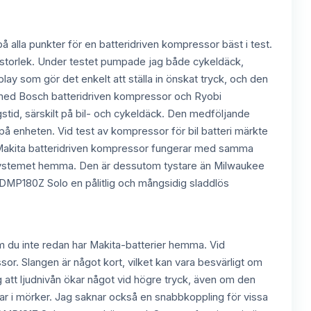
å alla punkter för en batteridriven kompressor bäst i test.
a storlek. Under testet pumpade jag både cykeldäck,
play som gör det enkelt att ställa in önskat tryck, och den
t med Bosch batteridriven kompressor och Ryobi
id, särskilt på bil- och cykeldäck. Den medföljande
 på enheten. Vid test av kompressor för bil batteri märkte
att Makita batteridriven kompressor fungerar med samma
ta-systemet hemma. Den är dessutom tystare än Milwaukee
 DMP180Z Solo en pålitlig och mångsidig sladdlös
om du inte redan har Makita-batterier hemma. Vid
or. Slangen är något kort, vilket kan vara besvärligt om
 jag att ljudnivån ökar något vid högre tryck, även om den
par i mörker. Jag saknar också en snabbkoppling för vissa