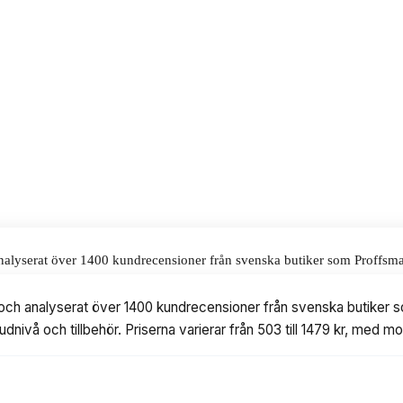
r allt från cykeldäck till bilar.
emmafixare och bilägare.
alar för våra omdömen.
 analyserat över 1400 kundrecensioner från svenska butiker som Proffs
lbehör. Priserna varierar från 503 till 1479 kr, med modeller från Makit
er och analyserat över 1400 kundrecensioner från svenska butike
ljudnivå och tillbehör. Priserna varierar från 503 till 1479 kr, me