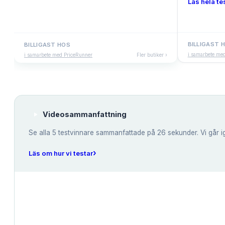
Läs hela tes
BILLIGAST 
BILLIGAST HOS
i samarbete me
i samarbete med PriceRunner
Fler butiker ›
Videosammanfattning
Se alla
5
testvinnare sammanfattade på 26 sekunder. Vi går i
›
Läs om hur vi testar