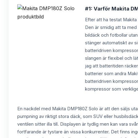
#1: Varför Makita DM
Efter att ha testat Makit
Den är smidig att ta med
bildäck och fotbollar uta
stänger automatiskt av s
batteridriven kompressor
slangen är flexibel och l
jag att batteritiden räck
batterier som andra Maki
batteridriven kompressor
kompressor som verkligen l
En nackdel med Makita DMP180Z Solo är att den säljs utan 
pumpning av riktigt stora däck, som SUV eller husbilsdäck
ventilen sitter illa till. Displayen är tydlig men kan vara s
fortfarande är tystare än vissa konkurrenter. Det finns i