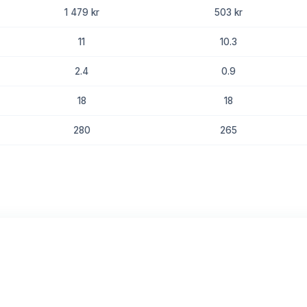
1 479 kr
503 kr
11
10.3
2.4
0.9
18
18
280
265
8.8
8.4