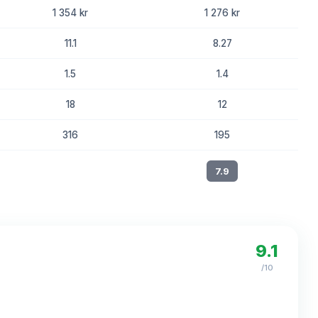
1 354 kr
1 276 kr
11.1
8.27
1.5
1.4
18
12
316
195
8.2
7.9
9.1
/10