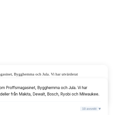
magasinet, Bygghemma och Jula. Vi har utvärderat
a, Dewalt, Bosch, Ryobi och Milwaukee.
r som Proffsmagasinet, Bygghemma och Jula. Vi har
d modeller från Makita, Dewalt, Bosch, Ryobi och Milwaukee.
▾
10
avsnitt
▾
10
avsnitt