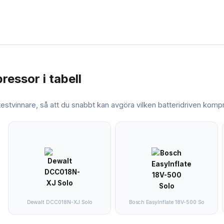
pressor
i tabell
 testvinnare, så att du snabbt kan avgöra vilken
batteridriven komp
Dewalt ‎DCC018N-XJ Solo
Bosch EasyInflate 18V-500 So