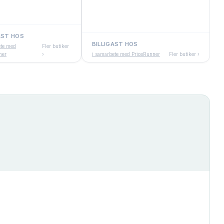
AST HOS
BILLIGAST HOS
ete med
Fler butiker
ner
›
i samarbete med PriceRunner
Fler butiker ›