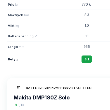
Pris
kr
770 kr
Maxtryck
bar
8.3
Vikt
kg
1.0
Batterispänning
V
18
Längd
mm
266
Betyg
9.1
#
1
BATTERIDRIVEN KOMPRESSOR BÄST I TEST
Makita DMP180Z Solo
·
9.1
/10