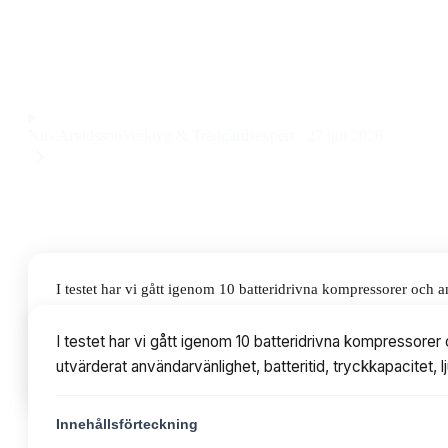
batteridriven kompressor är både smidig och snabb, och klara
Priset ligger på 770 kr, vilket gör den prisvärd för både h
Observera att vi kan få provision via återförsäljarlänkar. Inga varumärken bet
Nils Arvidsson
Verktyg & Trädgårdsexpert
·
27 juli 2026
I testet har vi gått igenom 10 batteridrivna kompressorer och
användarvänlighet, batteritid, tryckkapacitet, ljudnivå och til
I testet har vi gått igenom 10 batteridrivna kompressor
utvärderat användarvänlighet, batteritid, tryckkapacitet, 
Innehållsförteckning
Innehållsförteckning