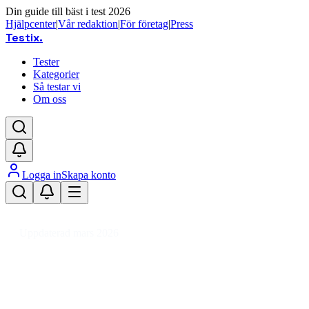
Din guide till bäst i test 2026
Hjälpcenter
|
Vår redaktion
|
För företag
|
Press
Testix
.
Tester
Kategorier
Så testar vi
Om oss
Logga in
Skapa konto
Hem
/
DIY
/
Verktyg & Maskiner
/
Elverktyg
/
Kompressor
/
Batteridriven kompr
Uppdaterad mars 2026
Batteridriven kompressor test 202
Den bästa batteridrivna kompressorn 2026 är Makita DMP