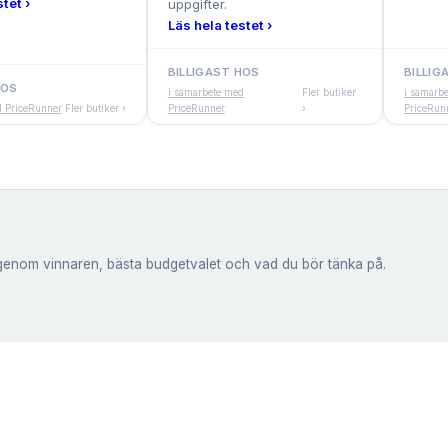
tet ›
uppgifter.
Läs hela testet ›
BILLIGAST HOS
BILLIG
HOS
i samarbete med
Fler butiker
i samarb
d PriceRunner
Fler butiker ›
PriceRunner
›
PriceRun
genom vinnaren, bästa budgetvalet och vad du bör tänka på.