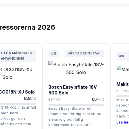
ressorerna
2026
T FÖR MÅNGSIDIG
#
3
BÄSTA BUDGETVAL
#
4
ANVÄNDNING
Makit
Bosch EasyInflate 18V-
BETYG
DCC018N-XJ Solo
500 Solo
8.8
/10
8.4
/10
Makita
BETYG
kapacit
18N-XJ är kraftfull
Bosch EasyInflate är ett
lämpad
l med flera
utmärkt val för dig som vill ha
däck, t
 vilket gör den
en smidig och billig
Läs hel
 både bil och hem.
kompressor för enklare