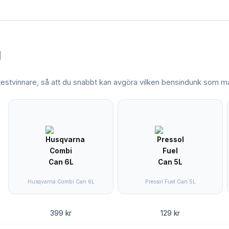
l
 testvinnare, så att du snabbt kan avgöra vilken
bensindunk
som mat
Husqvarna Combi Can 6L
Pressol Fuel Can 5L
399 kr
129 kr