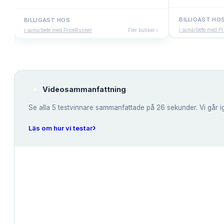
BILLIGAST HO
BILLIGAST HOS
i samarbete med P
i samarbete med PriceRunner
Fler butiker ›
Videosammanfattning
Se alla
5
testvinnare sammanfattade på 26 sekunder. Vi går i
›
Läs om hur vi testar