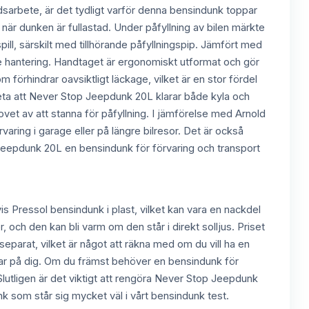
gårdsarbete, är det tydligt varför denna bensindunk toppar
 när dunken är fullastad. Under påfyllning av bilen märkte
ill, särskilt med tillhörande påfyllningspip. Jämfört med
e hantering. Handtaget är ergonomiskt utformat och gör
m förhindrar oavsiktligt läckage, vilket är en stor fördel
 veta att Never Stop Jeepdunk 20L klarar både kyla och
et av att stanna för påfyllning. I jämförelse med Arnold
ring i garage eller på längre bilresor. Det är också
 Jeepdunk 20L en bensindunk för förvaring och transport
s Pressol bensindunk i plast, vilket kan vara en nackdel
 och den kan bli varm om den står i direkt solljus. Priset
separat, vilket är något att räkna med om du vill ha en
skar på dig. Om du främst behöver en bensindunk för
utligen är det viktigt att rengöra Never Stop Jeepdunk
nk som står sig mycket väl i vårt bensindunk test.