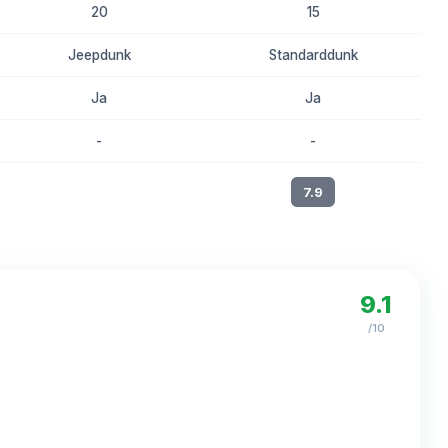
20
15
Jeepdunk
Standarddunk
Ja
Ja
-
-
8.1
7.9
9.1
/10