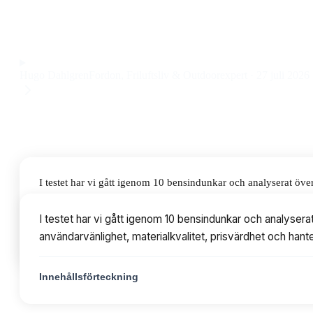
med smidig påfyllningspip till ett pris på 469 kr.
Observera att vi kan få provision via återförsäljarlänkar. Inga varumärken bet
Hugo Dahlgren
Fordon, Friluftsliv & Outdoorexpert
·
27 juli 2026
I testet har vi gått igenom 10 bensindunkar och analyserat öv
materialkvalitet, prisvärdhet och hanterbarhet. Priserna varier
I testet har vi gått igenom 10 bensindunkar och analyser
användarvänlighet, materialkvalitet, prisvärdhet och hant
Innehållsförteckning
Innehållsförteckning