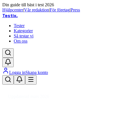
Din guide till bäst i test 2026
Hjälpcenter
|
Vår redaktion
|
För företag
|
Press
Testix
.
Tester
Kategorier
Så testar vi
Om oss
Logga in
Skapa konto
Hem
/
Fordon
/
Bilvård & Fordonstillbehör
/
Motoroljor & Kemikalier
/
Bensin
Uppdaterad mars 2026
Bensindunk bäst i test 2026 – säk
Den bästa bensindunken 2026 är Never Stop Jeepdunk 20L,