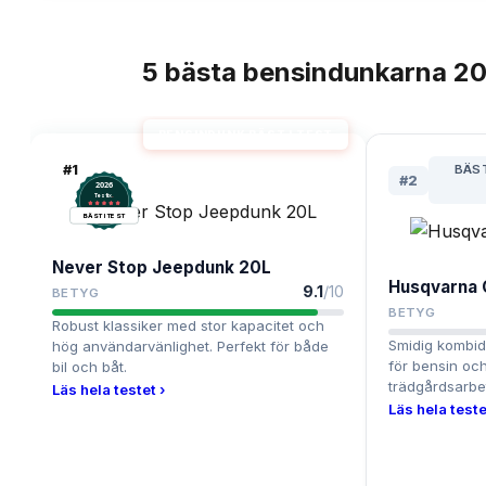
5
bästa
bensindunkarna
20
TOPPLISTA
BENSINDUNK BÄST I TEST
#
1
BÄS
#
2
2026
.
Testix
BÄST I TEST
Never Stop Jeepdunk 20L
Husqvarna 
9.1
/10
BETYG
BETYG
Robust klassiker med stor kapacitet och
Smidig kombi
hög användarvänlighet. Perfekt för både
för bensin och
bil och båt.
trädgårdsarbe
Läs hela testet ›
Läs hela teste