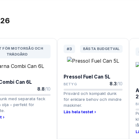
26
T FÖR MOTORSÅG OCH
#
3
BÄSTA BUDGETVAL
TRÄDGÅRD
Pressol Fuel Can 5L
Combi Can 6L
8.3
/10
BETYG
8.8
/10
A
Prisvärd och kompakt dunk
2
dunk med separata fack
för enklare behov och mindre
B
 olja – perfekt för
maskiner.
te.
Läs hela testet ›
P
t ›
k
l
L