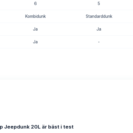
6
5
Kombidunk
Standarddunk
Ja
Ja
Ja
-
8.8
8.3
p Jeepdunk 20L är bäst i test