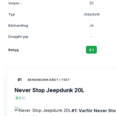
Volym
L
20
Typ
Jeepdunk
Bärhandtag
Ja
Droppfri pip
-
Betyg
9.1
#
1
BENSINDUNK BÄST I TEST
Never Stop Jeepdunk 20L
·
9.1
/10
#1: Varför Never Sto