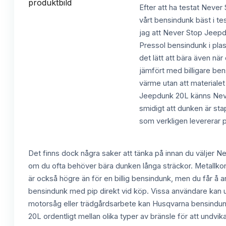
Efter att ha testat Never 
vårt bensindunk bäst i te
jag att Never Stop Jeepdu
Pressol bensindunk i pla
det lätt att bära även när
jämfört med billigare ben
värme utan att materiale
Jeepdunk 20L känns Never 
smidigt att dunken är st
som verkligen levererar p
Det finns dock några saker att tänka på innan du väljer N
om du ofta behöver bära dunken långa sträckor. Metallkonst
är också högre än för en billig bensindunk, men du får å an
bensindunk med pip direkt vid köp. Vissa användare kan up
motorsåg eller trädgårdsarbete kan Husqvarna bensindunk 
20L ordentligt mellan olika typer av bränsle för att undv