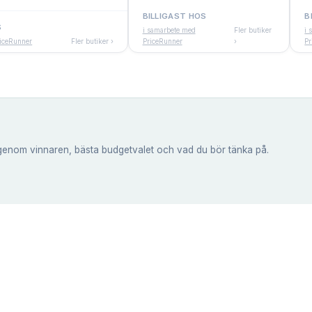
BILLIGAST HOS
B
S
i samarbete med
Fler butiker
i 
riceRunner
Fler butiker ›
PriceRunner
›
Pr
genom vinnaren, bästa budgetvalet och vad du bör tänka på.