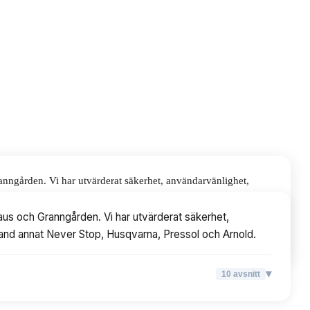
anngården. Vi har utvärderat säkerhet, användarvänlighet,
arna, Pressol och Arnold.
aus och Granngården. Vi har utvärderat säkerhet,
 bland annat Never Stop, Husqvarna, Pressol och Arnold.
▾
10
avsnitt
▾
10
avsnitt