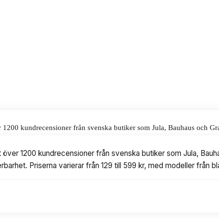
alar för våra omdömen.
er 1200 kundrecensioner från svenska butiker som Jula, Bauhaus och Gr
ar från 129 till 599 kr, med modeller från bland annat Never Stop, Husqv
at över 1200 kundrecensioner från svenska butiker som Jula, Bauh
erbarhet. Priserna varierar från 129 till 599 kr, med modeller från