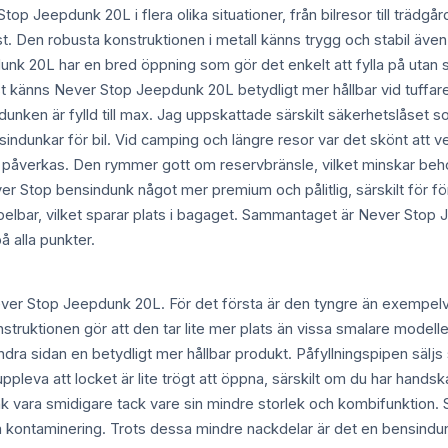
Stop Jeepdunk 20L i flera olika situationer, från bilresor till träd
st. Den robusta konstruktionen i metall känns trygg och stabil även
nk 20L har en bred öppning som gör det enkelt att fylla på utan sp
st känns Never Stop Jeepdunk 20L betydligt mer hållbar vid tuffar
 dunken är fylld till max. Jag uppskattade särskilt säkerhetslåset so
sindunkar för bil. Vid camping och längre resor var det skönt att
t påverkas. Den rymmer gott om reservbränsle, vilket minskar behov
Stop bensindunk något mer premium och pålitlig, särskilt för förva
apelbar, vilket sparar plats i bagaget. Sammantaget är Never Stop
å alla punkter.
ever Stop Jeepdunk 20L. För det första är den tyngre än exempelvi
ruktionen gör att den tar lite mer plats än vissa smalare modeller,
dra sidan en betydligt mer hållbar produkt. Påfyllningspipen säljs 
pleva att locket är lite trögt att öppna, särskilt om du har hand
vara smidigare tack vare sin mindre storlek och kombifunktion. Sl
ika kontaminering. Trots dessa mindre nackdelar är det en bensindu