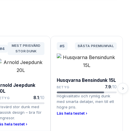
MEST PRISVÄRD
#
5
BÄSTA PREMIUMVAL
#
4
STOR DUNK
Husqvarna Bensindunk 15L
rnold Jeepdunk
7.9
/10
BETYG
›
0L
Högkvalitativ och rymlig dunk
8.1
/10
ETYG
med smarta detaljer, men till ett
risvärd stor dunk med
högre pris.
lassisk design – bra för
Läs hela testet ›
ångresor.
äs hela testet ›