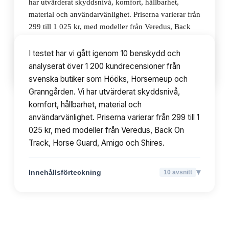
har utvärderat skyddsnivå, komfort, hållbarhet,
material och användarvänlighet. Priserna varierar från
299 till 1 025 kr, med modeller från Veredus, Back
On Track, Horse Guard, Amigo och Shires.
I testet har vi gått igenom 10 benskydd och
analyserat över 1 200 kundrecensioner från
▾
Innehållsförteckning
10
avsnitt
svenska butiker som Hööks, Horsemeup och
Granngården. Vi har utvärderat skyddsnivå,
komfort, hållbarhet, material och
användarvänlighet. Priserna varierar från 299 till 1
025 kr, med modeller från Veredus, Back On
Track, Horse Guard, Amigo och Shires.
▾
Innehållsförteckning
10
avsnitt