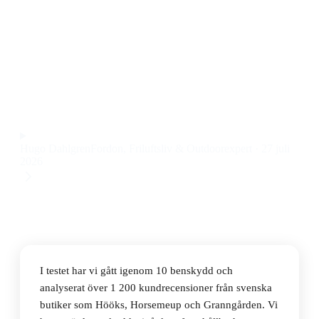
Den bästa benskydden 2026 är Veredus TR Pro Open
Front Boots, som kombinerar riktigt bra skydd med
smidig passform och slitstarka material till ett pris på 1
025 kr.
Observera att vi kan få provision via återförsäljarlänkar. Inga
varumärken betalar för våra omdömen.
Hugo Dahlgren
Fordon, Friluftsliv & Outdoorexpert
·
27 juli
2026
I testet har vi gått igenom 10 benskydd och
analyserat över 1 200 kundrecensioner från svenska
butiker som Hööks, Horsemeup och Granngården. Vi