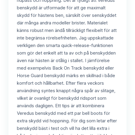
ridpass och hoppning. Det är tydligt att Veredus
benskydd är utformade för att ge maximalt
skydd för hästens ben, särskilt över senskyddet
där många andra modeller brister. Materialet
känns robust men ändå tillräckligt flexibelt för att
inte begränsa rörelsefriheten. Jag uppskattade
verkligen den smarta quick-release-funktionen
som gör det enkelt att ta av och på benskydden
även när hästen är otålig i stallet. I jämförelse
med exempelvis Back On Track benskydd eller
Horse Guard benskydd märks en skillnad i både
komfort och hållbarhet. Efter flera veckors
användning syntes knappt några spår av slitage,
vilket är ovanligt för benskydd ridsport som
används dagligen. Ett tips är att kombinera
Veredus benskydd med ett par bell boots för
extra skydd vid hoppning. För dig som letar efter
benskydd bäst i test och vill ha det lilla extra i