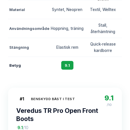
Material
Syntet, Neopren
Textil, Welltex
Me
Stall,
Användningsområde
Hoppning, träning
återhämtning
va
Quick-release
Stängning
Elastisk rem
kardborre
Betyg
9.1
8.8
9.1
#
1
BENSKYDD BÄST I TEST
/10
Veredus TR Pro Open Front
Boots
·
9.1
/10