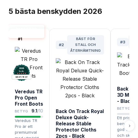
TOPPLISTA
5
bästa
benskydden
2026
BENSKYDD
BÄST I TEST
#
1
BÄST FÖR
#
3
#
2
STALL OCH
PR
ÅTERHÄMTNING
2026
.
Testix
BÄST I TEST
Back On 
Veredus TR
3D Mesh
Pro Open
- Black
Front Boots
BETYG
9.1
/10
Back On Track Royal
BETYG
Deluxe Quick-
Ett prisvärt
Veredus TR
Release Stable
benskydd
›
Pro är ett
Protector Cloths
god ventila
premiumval
och skydd,
2pcs - Black