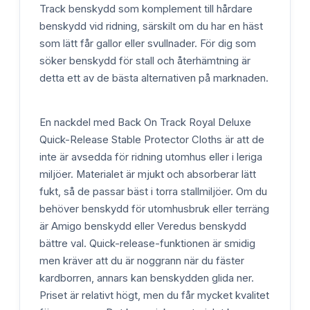
Track benskydd som komplement till hårdare
benskydd vid ridning, särskilt om du har en häst
som lätt får gallor eller svullnader. För dig som
söker benskydd för stall och återhämtning är
detta ett av de bästa alternativen på marknaden.
En nackdel med Back On Track Royal Deluxe
Quick-Release Stable Protector Cloths är att de
inte är avsedda för ridning utomhus eller i leriga
miljöer. Materialet är mjukt och absorberar lätt
fukt, så de passar bäst i torra stallmiljöer. Om du
behöver benskydd för utomhusbruk eller terräng
är Amigo benskydd eller Veredus benskydd
bättre val. Quick-release-funktionen är smidig
men kräver att du är noggrann när du fäster
kardborren, annars kan benskydden glida ner.
Priset är relativt högt, men du får mycket kvalitet