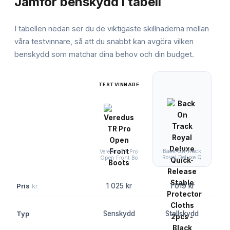
Jämför
benskydd
i tabell
I tabellen nedan ser du de viktigaste skillnaderna mellan
våra testvinnare, så att du snabbt kan avgöra vilken
benskydd
som matchar dina behov och din budget.
TESTVINNARE
Back On Track
Ba
Veredus TR Pro
Royal Deluxe Q
Open Front Bo
Pris
kr
1 025 kr
1 019 kr
Typ
Senskydd
Stallskydd