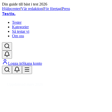
Din guide till bäst i test 2026
Hjälpcenter
|
Vår redaktion
|
För företag
|
Press
Testix
.
Tester
Kategorier
Så testar vi
Om oss
Logga in
Skapa konto
Hem
/
Sport
/
Ridsport
/
Benskydd
Uppdaterad mars 2026
Benskydd bäst i test 2026 – skydd
för ridsport och stall