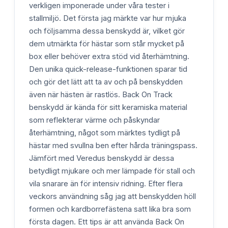
verkligen imponerade under våra tester i
stallmiljö. Det första jag märkte var hur mjuka
och följsamma dessa benskydd är, vilket gör
dem utmärkta för hästar som står mycket på
box eller behöver extra stöd vid återhämtning.
Den unika quick-release-funktionen sparar tid
och gör det lätt att ta av och på benskydden
även när hästen är rastlös. Back On Track
benskydd är kända för sitt keramiska material
som reflekterar värme och påskyndar
återhämtning, något som märktes tydligt på
hästar med svullna ben efter hårda träningspass.
Jämfört med Veredus benskydd är dessa
betydligt mjukare och mer lämpade för stall och
vila snarare än för intensiv ridning. Efter flera
veckors användning såg jag att benskydden höll
formen och kardborrefästena satt lika bra som
första dagen. Ett tips är att använda Back On