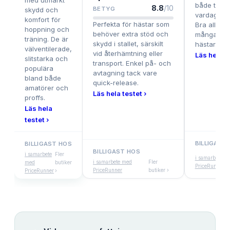
med utmärkt
både träni
8.8
/10
BETYG
skydd och
vardagsrid
komfort för
Perfekta för hästar som
Bra allroun
hoppning och
behöver extra stöd och
många typ
träning. De är
skydd i stallet, särskilt
hästar.
välventilerade,
vid återhämtning eller
Läs hela te
slitstarka och
transport. Enkel på- och
populära
avtagning tack vare
bland både
quick-release.
amatörer och
Läs hela testet ›
proffs.
Läs hela
testet ›
BILLIGAST
BILLIGAST HOS
BILLIGAST HOS
i samarbete
Fler
i samarbete m
i samarbete med
Fler
med
butiker
PriceRunner
PriceRunner
butiker ›
PriceRunner
›