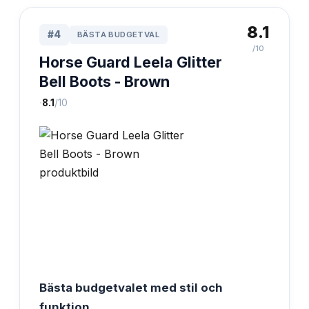
8.1
#
4
BÄSTA BUDGETVAL
/10
Horse Guard Leela Glitter
Bell Boots - Brown
·
8.1
/10
Bästa budgetvalet med stil och
funktion