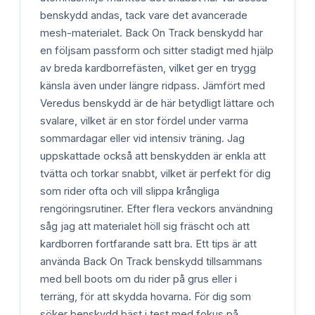
benskydd andas, tack vare det avancerade
mesh-materialet. Back On Track benskydd har
en följsam passform och sitter stadigt med hjälp
av breda kardborrefästen, vilket ger en trygg
känsla även under längre ridpass. Jämfört med
Veredus benskydd är de här betydligt lättare och
svalare, vilket är en stor fördel under varma
sommardagar eller vid intensiv träning. Jag
uppskattade också att benskydden är enkla att
tvätta och torkar snabbt, vilket är perfekt för dig
som rider ofta och vill slippa krångliga
rengöringsrutiner. Efter flera veckors användning
såg jag att materialet höll sig fräscht och att
kardborren fortfarande satt bra. Ett tips är att
använda Back On Track benskydd tillsammans
med bell boots om du rider på grus eller i
terräng, för att skydda hovarna. För dig som
söker benskydd bäst i test med fokus på