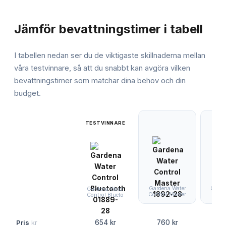
JÄMFÖRELSE
Jämför
bevattningstimer
i tabell
I tabellen nedan ser du de viktigaste skillnaderna mellan
våra testvinnare, så att du snabbt kan avgöra vilken
bevattningstimer
som matchar dina behov och din
budget.
TESTVINNARE
Gardena Water
Garde
Gardena Water
Control Master
Water
Control Blueto
Pris
kr
654 kr
760 kr
1 