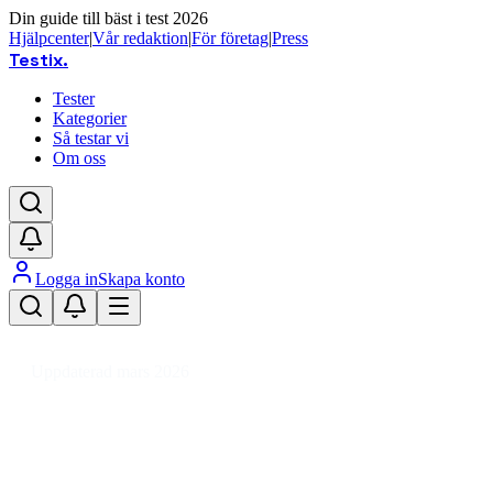
Din guide till bäst i test 2026
Hjälpcenter
|
Vår redaktion
|
För företag
|
Press
Testix
.
Tester
Kategorier
Så testar vi
Om oss
Logga in
Skapa konto
Hem
/
Trädgård
/
Trädgård & Utemiljö
/
Bevattning
/
Bevattningstimer
Uppdaterad mars 2026
Bevattningstimer bäst i test 2026 –
så väljer du rätt timer