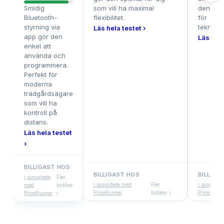
Smidig
som vill ha maximal
denna til
Bluetooth-
flexibilitet.
för
styrning via
teknikin
Läs hela testet ›
app gör den
Läs hela
enkel att
använda och
programmera.
Perfekt för
moderna
trädgårdsägare
som vill ha
kontroll på
distans.
Läs hela testet
›
BILLIGAST HOS
BILLIGAST HOS
BILLIGA
i samarbete
Fler
i samarbete med
Fler
i samarbet
med
butiker
PriceRunner
butiker ›
PriceRunne
PriceRunner
›