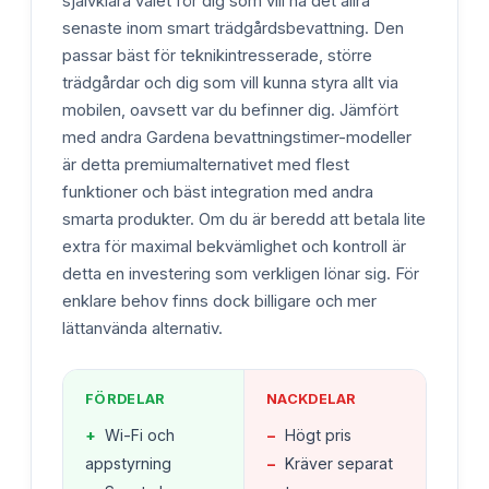
självklara valet för dig som vill ha det allra
senaste inom smart trädgårdsbevattning. Den
passar bäst för teknikintresserade, större
trädgårdar och dig som vill kunna styra allt via
mobilen, oavsett var du befinner dig. Jämfört
med andra Gardena bevattningstimer-modeller
är detta premiumalternativet med flest
funktioner och bäst integration med andra
smarta produkter. Om du är beredd att betala lite
extra för maximal bekvämlighet och kontroll är
detta en investering som verkligen lönar sig. För
enklare behov finns dock billigare och mer
lättanvända alternativ.
FÖRDELAR
NACKDELAR
+
Wi-Fi och
−
Högt pris
appstyrning
−
Kräver separat