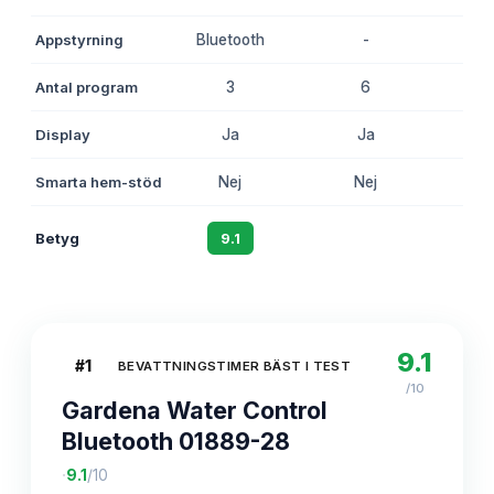
Appstyrning
Bluetooth
-
W
Antal program
3
6
Display
Ja
Ja
Smarta hem-stöd
Nej
Nej
Betyg
9.1
8.8
9.1
#
1
BEVATTNINGSTIMER BÄST I TEST
/10
Gardena Water Control
Bluetooth 01889-28
·
9.1
/10