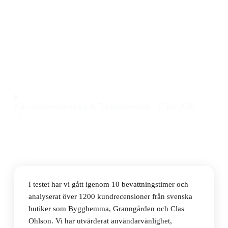
Den bästa bevattningstimern 2026 är Gardena Water
Control Bluetooth 01889-28. Den kombinerar enkel
appstyrning, stabil vattenkontroll och pålitlig
prestanda till ett pris på 654 kr.
Observera att vi kan få provision via återförsäljarlänkar. Inga
varumärken betalar för våra omdömen.
Nils Arvidsson
Verktyg & Trädgårdsexpert
·
27 juli 2026
I testet har vi gått igenom 10 bevattningstimer och
analyserat över 1200 kundrecensioner från svenska
butiker som Bygghemma, Granngården och Clas
Ohlson. Vi har utvärderat användarvänlighet,