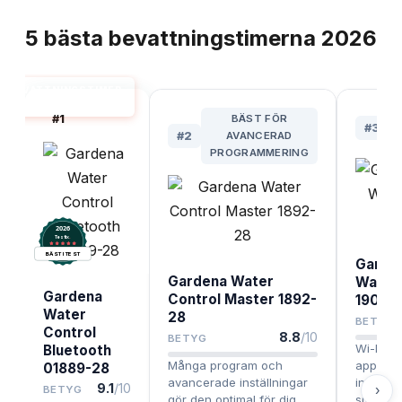
TOPPLISTA
5
bästa
bevattningstimerna
2026
BEVATTNINGSTIMER
BÄST I TEST
#
1
BÄST FÖR
#
3
#
2
AVANCERAD
PROGRAMMERING
2026
.
Testix
BÄST I TEST
Garde
Gardena Water
Water 
Gardena
Control Master 1892-
19031
Water
28
BETYG
Control
8.8
/10
BETYG
Wi-Fi o
Bluetooth
Många program och
appstyr
01889-28
avancerade inställningar
integra
9.1
/10
›
BETYG
gör den optimal för dig
smarta 