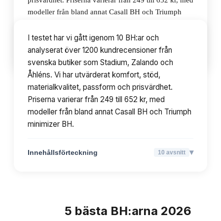
prisvärdhet. Priserna varierar från 249 till 652 kr, med
modeller från bland annat Casall BH och Triumph
minimizer BH.
I testet har vi gått igenom 10 BH:ar och
analyserat över 1200 kundrecensioner från
▾
Innehållsförteckning
10
avsnitt
svenska butiker som Stadium, Zalando och
Åhléns. Vi har utvärderat komfort, stöd,
materialkvalitet, passform och prisvärdhet.
Priserna varierar från 249 till 652 kr, med
modeller från bland annat Casall BH och Triumph
minimizer BH.
▾
Innehållsförteckning
10
avsnitt
5
bästa
BH:arna
2026
TOPPLISTA