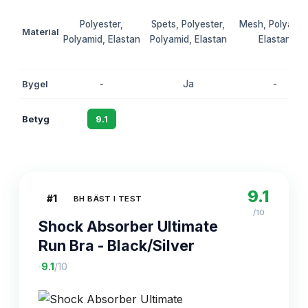
Polyester,
Spets, Polyester,
Mesh, Polyamid
Material
Polyamid, Elastan
Polyamid, Elastan
Elastan
Bygel
-
Ja
-
Betyg
9.1
8.8
8.5
9.1
#
1
BH BÄST I TEST
/10
Shock Absorber Ultimate
Run Bra - Black/Silver
·
9.1
/10