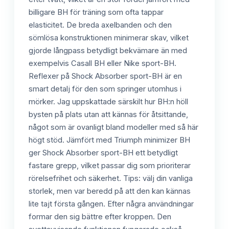
billigare BH för träning som ofta tappar
elasticitet. De breda axelbanden och den
sömlösa konstruktionen minimerar skav, vilket
gjorde långpass betydligt bekvämare än med
exempelvis Casall BH eller Nike sport-BH.
Reflexer på Shock Absorber sport-BH är en
smart detalj för den som springer utomhus i
mörker. Jag uppskattade särskilt hur BH:n höll
bysten på plats utan att kännas för åtsittande,
något som är ovanligt bland modeller med så här
högt stöd. Jämfört med Triumph minimizer BH
ger Shock Absorber sport-BH ett betydligt
fastare grepp, vilket passar dig som prioriterar
rörelsefrihet och säkerhet. Tips: välj din vanliga
storlek, men var beredd på att den kan kännas
lite tajt första gången. Efter några användningar
formar den sig bättre efter kroppen. Den