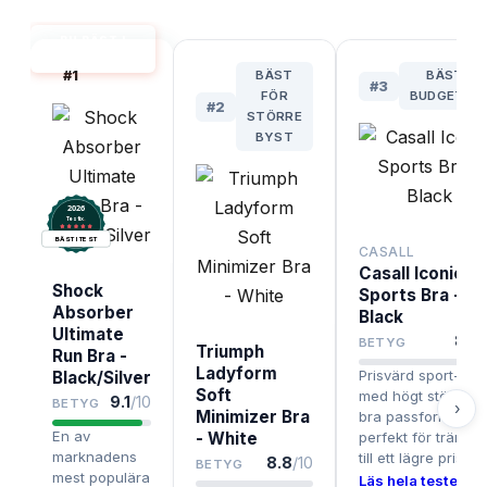
BH BÄST I
TEST
#
1
BÄST
BÄSTA
#
3
FÖR
BUDGETVA
#
2
STÖRRE
BYST
2026
.
Testix
BÄST I TEST
CASALL
Casall Iconic
Shock
Sports Bra -
Absorber
Black
Ultimate
8.5
/
BETYG
Triumph
Run Bra -
Ladyform
Prisvärd sport-BH
Black/Silver
Soft
med högt stöd och
9.1
/10
BETYG
›
Minimizer Bra
bra passform,
En av
- White
perfekt för träning
marknadens
till ett lägre pris.
8.8
/10
BETYG
mest populära
Läs hela testet ›