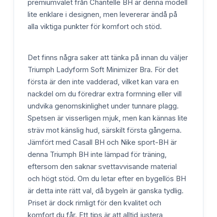
premiumvalet från Chantelle BH är denna modell
lite enklare i designen, men levererar ändå på
alla viktiga punkter för komfort och stöd.
Det finns några saker att tänka på innan du väljer
Triumph Ladyform Soft Minimizer Bra. För det
första är den inte vadderad, vilket kan vara en
nackdel om du föredrar extra formning eller vill
undvika genomskinlighet under tunnare plagg.
Spetsen är visserligen mjuk, men kan kännas lite
sträv mot känslig hud, särskilt första gångerna.
Jämfört med Casall BH och Nike sport-BH är
denna Triumph BH inte lämpad för träning,
eftersom den saknar svettavvisande material
och högt stöd. Om du letar efter en bygellös BH
är detta inte rätt val, då bygeln är ganska tydlig.
Priset är dock rimligt för den kvalitet och
komfort du får. Ett tips är att alltid justera