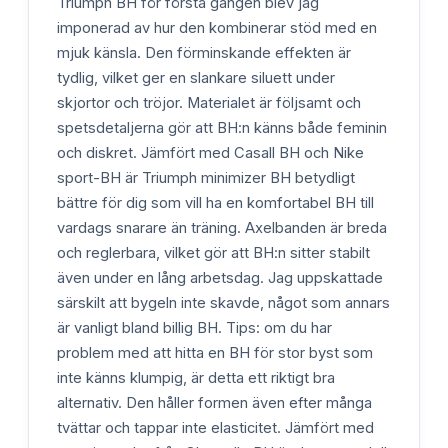
Triumph BH för första gången blev jag
imponerad av hur den kombinerar stöd med en
mjuk känsla. Den förminskande effekten är
tydlig, vilket ger en slankare siluett under
skjortor och tröjor. Materialet är följsamt och
spetsdetaljerna gör att BH:n känns både feminin
och diskret. Jämfört med Casall BH och Nike
sport-BH är Triumph minimizer BH betydligt
bättre för dig som vill ha en komfortabel BH till
vardags snarare än träning. Axelbanden är breda
och reglerbara, vilket gör att BH:n sitter stabilt
även under en lång arbetsdag. Jag uppskattade
särskilt att bygeln inte skavde, något som annars
är vanligt bland billig BH. Tips: om du har
problem med att hitta en BH för stor byst som
inte känns klumpig, är detta ett riktigt bra
alternativ. Den håller formen även efter många
tvättar och tappar inte elasticitet. Jämfört med