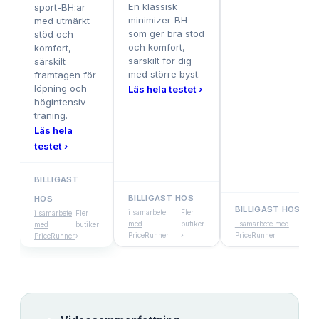
En klassisk
sport-BH:ar
minimizer-BH
med utmärkt
som ger bra stöd
stöd och
och komfort,
komfort,
särskilt för dig
särskilt
med större byst.
framtagen för
löpning och
Läs hela testet ›
högintensiv
träning.
Läs hela
testet ›
BILLIGAST
BILLIGAST HOS
HOS
BILLIGAST HOS
i samarbete
Fler
i samarbete
Fler
med
butiker
i samarbete med
Fler
med
butiker
PriceRunner
›
PriceRunner
butike
PriceRunner
›