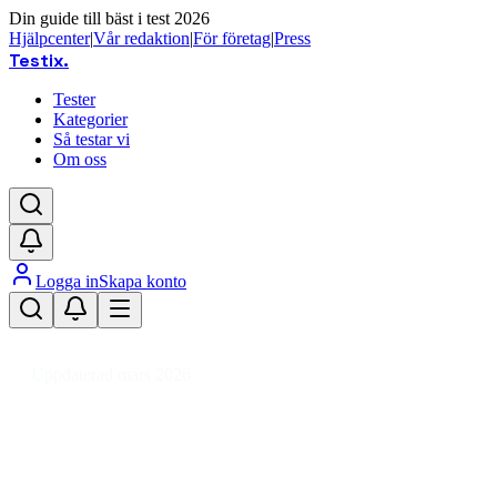
Din guide till bäst i test 2026
Hjälpcenter
|
Vår redaktion
|
För företag
|
Press
Testix
.
Tester
Kategorier
Så testar vi
Om oss
Logga in
Skapa konto
Hem
/
Kläder
/
Kläder
/
Underkläder
/
BH
Uppdaterad mars 2026
BH bäst i test 2026 – sport och
vardag för alla storlekar