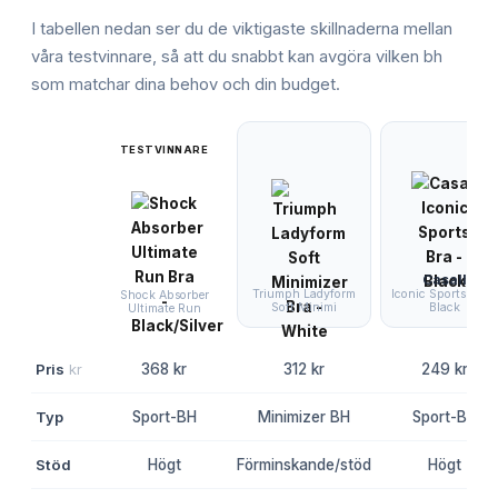
I tabellen nedan ser du de viktigaste skillnaderna mellan
våra testvinnare, så att du snabbt kan avgöra vilken
bh
som matchar dina behov och din budget.
TESTVINNARE
Casall
Triumph Ladyform
Iconic Sports Bra -
Shock Absorber
Soft Minimi
Black
Ultimate Run
Pris
kr
368 kr
312 kr
249 kr
Typ
Sport-BH
Minimizer BH
Sport-BH
Stöd
Högt
Förminskande/stöd
Högt