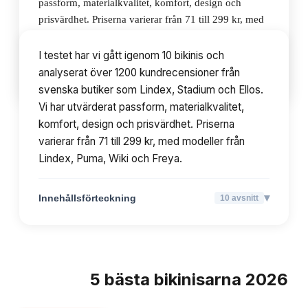
passform, materialkvalitet, komfort, design och
prisvärdhet. Priserna varierar från 71 till 299 kr, med
modeller från Lindex, Puma, Wiki och Freya.
I testet har vi gått igenom 10 bikinis och
analyserat över 1200 kundrecensioner från
▾
Innehållsförteckning
10
avsnitt
svenska butiker som Lindex, Stadium och Ellos.
Vi har utvärderat passform, materialkvalitet,
komfort, design och prisvärdhet. Priserna
varierar från 71 till 299 kr, med modeller från
Lindex, Puma, Wiki och Freya.
▾
Innehållsförteckning
10
avsnitt
5
bästa
bikinisarna
2026
TOPPLISTA