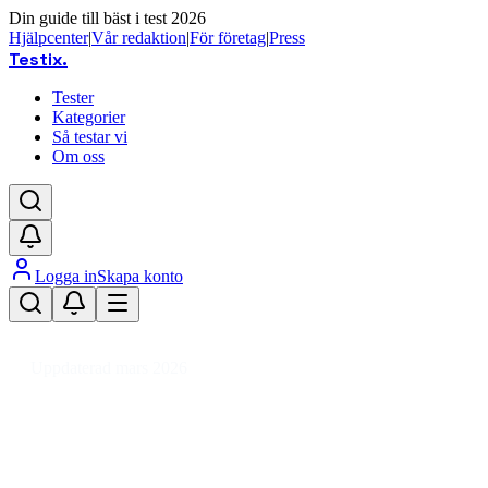
Din guide till bäst i test 2026
Hjälpcenter
|
Vår redaktion
|
För företag
|
Press
Testix
.
Tester
Kategorier
Så testar vi
Om oss
Logga in
Skapa konto
Hem
/
Kläder
/
Kläder
/
Badkläder
/
Bikini
Uppdaterad mars 2026
Bikini bäst i test 2026 – snyggaste
och mest bekväma valen