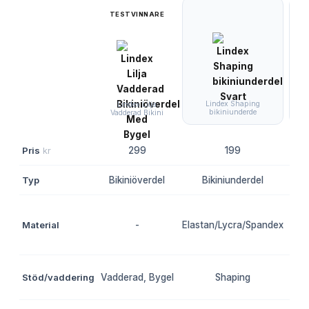
TESTVINNARE
Lindex Shaping
P
Lindex Lilja
bikiniunderde
B
Vadderad Bikini
Pris
kr
299
199
Typ
Bikiniöverdel
Bikiniunderdel
B
Material
-
Elastan/Lycra/Spandex
Å
Stöd/vaddering
Vadderad, Bygel
Shaping
Ing