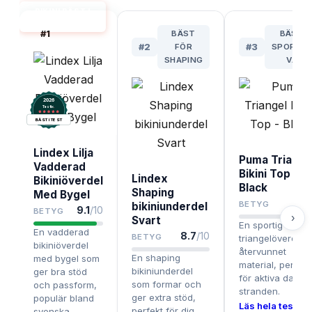
BIKINI BÄST I
TEST
#
1
BÄST
BÄSTA
#
2
FÖR
#
3
SPORTIG
SHAPING
VAL
2026
.
Testix
BÄST I TEST
Lindex Lilja
Puma Triange
Vadderad
Bikini Top -
Lindex
Bikiniöverdel
Black
Shaping
Med Bygel
8.4
BETYG
bikiniunderdel
9.1
/10
BETYG
›
Svart
En sportig
En vadderad
8.7
/10
BETYG
triangelöverdel i
bikiniöverdel
återvunnet
En shaping
med bygel som
material, perfekt
bikiniunderdel
ger bra stöd
för aktiva dagar
som formar och
och passform,
stranden.
ger extra stöd,
populär bland
Läs hela testet ›
perfekt för dig
svenska