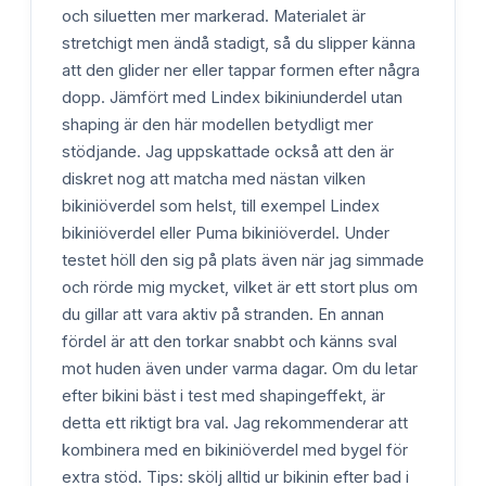
och siluetten mer markerad. Materialet är
stretchigt men ändå stadigt, så du slipper känna
att den glider ner eller tappar formen efter några
dopp. Jämfört med Lindex bikiniunderdel utan
shaping är den här modellen betydligt mer
stödjande. Jag uppskattade också att den är
diskret nog att matcha med nästan vilken
bikiniöverdel som helst, till exempel Lindex
bikiniöverdel eller Puma bikiniöverdel. Under
testet höll den sig på plats även när jag simmade
och rörde mig mycket, vilket är ett stort plus om
du gillar att vara aktiv på stranden. En annan
fördel är att den torkar snabbt och känns sval
mot huden även under varma dagar. Om du letar
efter bikini bäst i test med shapingeffekt, är
detta ett riktigt bra val. Jag rekommenderar att
kombinera med en bikiniöverdel med bygel för
extra stöd. Tips: skölj alltid ur bikinin efter bad i