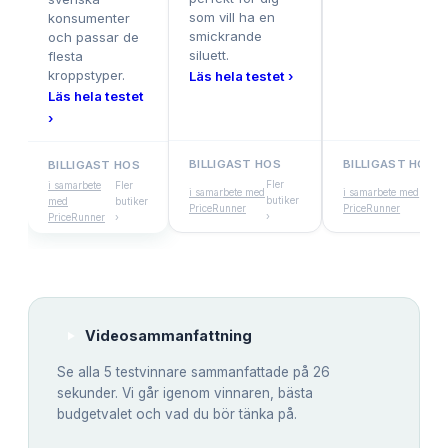
som vill ha en
konsumenter
smickrande
och passar de
siluett.
flesta
kroppstyper.
Läs hela testet ›
Läs hela testet
›
BILLIGAST HOS
BILLIGAST HOS
BILLIGAST HOS
Fler
Fler
i samarbete
Fler
i samarbete med
i samarbete med
butiker
buti
med
butiker
PriceRunner
PriceRunner
›
›
PriceRunner
›
Videosammanfattning
Se alla
5
testvinnare sammanfattade på 26
sekunder. Vi går igenom vinnaren, bästa
budgetvalet och vad du bör tänka på.