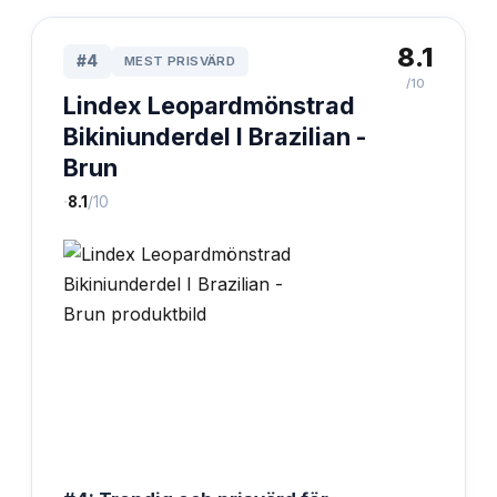
8.1
#
4
MEST PRISVÄRD
/10
Lindex Leopardmönstrad
Bikiniunderdel I Brazilian -
Brun
·
8.1
/10