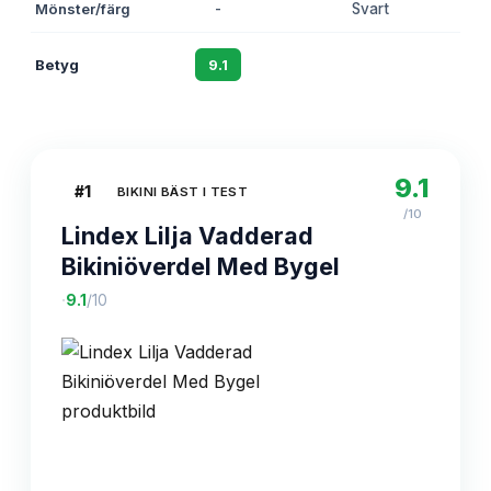
Mönster/färg
-
Svart
Betyg
9.1
8.7
9.1
#
1
BIKINI BÄST I TEST
/10
Lindex Lilja Vadderad
Bikiniöverdel Med Bygel
·
9.1
/10