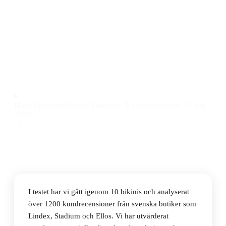
Den bästa bikinin 2026 är Lindex Lilja Vadderad
Bikiniöverdel Med Bygel, som kombinerar riktigt bra
stöd med snygg design och bekväma axelband till ett
pris på 299 kr.
Observera att vi kan få provision via återförsäljarlänkar. Inga
varumärken betalar för våra omdömen.
Hugo Dahlgren
Fordon, Friluftsliv & Outdoorexpert
·
27 juli
2026
I testet har vi gått igenom 10 bikinis och analyserat
över 1200 kundrecensioner från svenska butiker som
Lindex, Stadium och Ellos. Vi har utvärderat