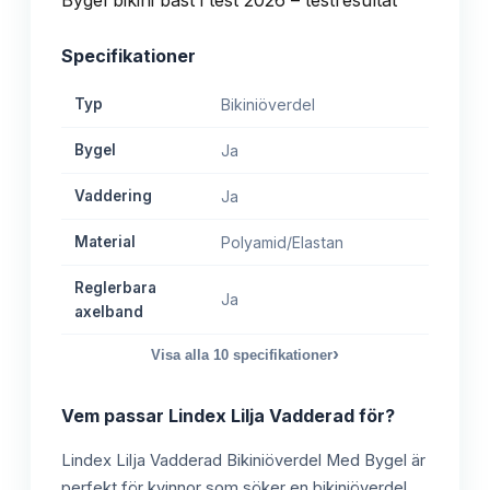
Specifikationer
Typ
Bikiniöverdel
Bygel
Ja
Vaddering
Ja
Material
Polyamid/Elastan
Reglerbara
Ja
axelband
›
Visa alla
10
specifikationer
Vem passar
Lindex Lilja Vadderad
för?
Lindex Lilja Vadderad Bikiniöverdel Med Bygel är
perfekt för kvinnor som söker en bikiniöverdel