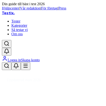
Din guide till bäst i test 2026
Hjälpcenter
|
Vår redaktion
|
För företag
|
Press
Testix
.
Tester
Kategorier
Så testar vi
Om oss
Logga in
Skapa konto
Hem
/
Leksaker
/
Modeller & Byggsatser
/
Bilbanor
/
Bilbana startset
Uppdaterad mars 2026
Bilbana startset bäst i test 2026 –
våra favoriter för barn och familj