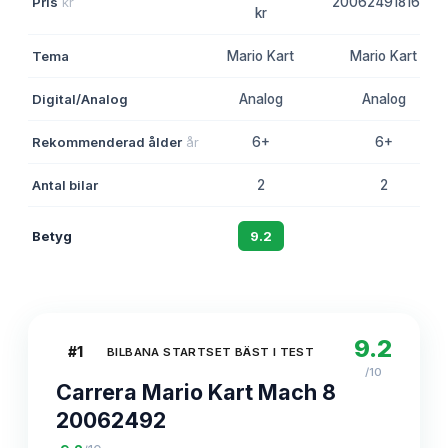
Pris
kr
20062491816 kr
kr
Tema
Mario Kart
Mario Kart
Digital/Analog
Analog
Analog
Rekommenderad ålder
år
6+
6+
Antal bilar
2
2
Betyg
9.2
8.8
9.2
#
1
BILBANA STARTSET BÄST I TEST
/10
Carrera Mario Kart Mach 8
20062492