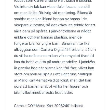
robust som Carrera Mario Kart Mach 8 bilbana.
Vid intensiv lek kan vissa delar lossna, särskilt
om man är lite för ivrig vid montering. Bilarna är
snabba men kan ibland hoppa av banan i de
skarpare kurvorna, så det krävs lite teknik för att
hålla dem på spåret. Fjärrkontrollerna är något
enklare och kan kännas plastiga, men de
fungerar bra för yngre barn. Banan är inte lika
utbyggbar som Carrera Digital 124 bilbana, så om
du vill ha en bana som kan växa mycket över tid
kan du behöva titta på andra modeller. Ljudnivån
är ganska hög när bilarna kör i full fart, vilket kan
störa om man vill spela i ett lugnt rum. Slutligen
är Mario Kart-temat väldigt roligt, men det kan
göra att barnen snabbt vill ha fler figurer och
bilar, vilket innebär extra kostnader.
Carrera GO!!! Mario Kart 20062491 bilbana