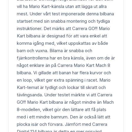
vill ha Mario Kart-känsla utan att lägga ut allra
mest. Under vårt test imponerade denna bilbana
startset med sin snabba montering och tydliga
instruktioner. Det märks att Carrera GO!!! Mario
Kart bilbana är designad för att vara enkel att
komma igång med, vilket uppskattas av både
barn och vuxna. Bilarna är snabba och
fjärrkontrollerna har en bra känsla, även om de är
något enklare än på Carrera Mario Kart Mach 8
bilbana. Vi gillade att banan har flera kurvor och
en loop, vilket ger extra spänning i racet. Mario
Kart-temat är tydligt och lockar till skratt och
tävlingsanda. Under testet märkte vi att Carrera
GO!!! Mario Kart bilbana är något mindre än Mach
8-modellen, vilket gör den lättare att få plats
med i ett mindre barnrum. Den är också lätt att
plocka isär och förvara. Jämfört med Carrera
Digital 124 bilbana är detta en mer prisvärd