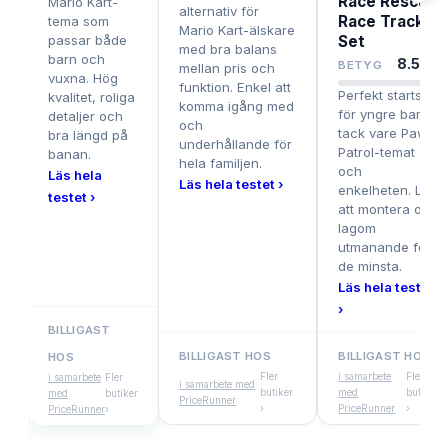
Race Rescue
Mario Kart-
alternativ för
Race Track
tema som
Mario Kart-älskare
passar både
Set
med bra balans
barn och
8.5
/10
BETYG
mellan pris och
vuxna. Hög
funktion. Enkel att
Perfekt startset
kvalitet, roliga
komma igång med
för yngre barn
detaljer och
och
tack vare Paw
bra längd på
underhållande för
Patrol-temat
banan.
hela familjen.
och
Läs hela
Läs hela testet ›
enkelheten. Lätt
testet ›
att montera och
lagom
utmanande för
de minsta.
Läs hela testet
›
BILLIGAST
BILLIGAST HOS
BILLIGAST HOS
HOS
Fler
i samarbete
Fler
i samarbete
Fler
i samarbete med
butiker
med
butiker
med
butiker
PriceRunner
›
PriceRunner
›
PriceRunner
›