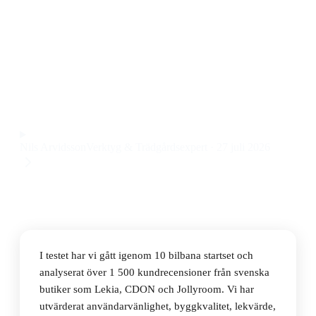
Den bästa bilbana startseten 2026 är Carrera Mario
Kart Mach 8 20062492, som kombinerar fartfylld
racing, robust kvalitet och rolig Mario Kart-design till
ett pris på 8 4 kr.
Observera att vi kan få provision via återförsäljarlänkar. Inga
varumärken betalar för våra omdömen.
Nils Arvidsson
Verktyg & Trädgårdsexpert
·
27 juli 2026
I testet har vi gått igenom 10 bilbana startset och
analyserat över 1 500 kundrecensioner från svenska
butiker som Lekia, CDON och Jollyroom. Vi har
utvärderat användarvänlighet, byggkvalitet, lekvärde,