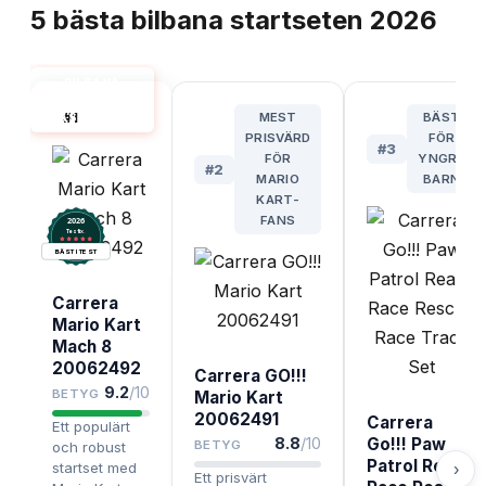
5
bästa
bilbana startseten
2026
BILBANA
STARTSET
#
1
MEST
BÄST
BÄST I TEST
PRISVÄRD
FÖR
#
3
FÖR
YNGRE
#
2
MARIO
BARN
KART-
FANS
2026
.
Testix
BÄST I TEST
Carrera
Mario Kart
Mach 8
20062492
Carrera GO!!!
9.2
/10
BETYG
Mario Kart
20062491
Carrera
Ett populärt
8.8
/10
Go!!! Paw
BETYG
och robust
Patrol Ready
startset med
›
Ett prisvärt