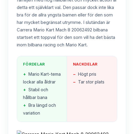
familjen med hög hållbarhet och mycket action är
detta ett självklart val. Den passar dock inte lika
bra för de allra yngsta barnen eller för den som
har mycket begränsat utrymme. I slutändan är
Carrera Mario Kart Mach 8 20062492 bilbana
startset ett toppval för den som vill ha det bästa
inom bilbana racing och Mario Kart.
FÖRDELAR
NACKDELAR
+
Mario Kart-tema
−
Högt pris
lockar alla åldrar
−
Tar stor plats
+
Stabil och
hållbar bana
+
Bra längd och
variation