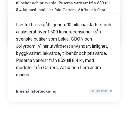
tillbehör och prisvärde. Priserna varierar från 859 till
8 4 kr, med modeller från Carrera, Airfix och flera
andra märken.
I testet har vi gått igenom 10 bilbana startset och
analyserat över 1 500 kundrecensioner från
▾
Innehållsförteckning
10
avsnitt
svenska butiker som Lekia, CDON och
Jollyroom. Vi har utvärderat användarvänlighet,
byggkvalitet, lekvärde, tillbehör och prisvärde.
Priserna varierar från 859 till 8 4 kr, med
modeller från Carrera, Airfix och flera andra
märken.
▾
Innehållsförteckning
10
avsnitt
TOPPLISTA