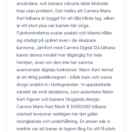
användare, och banans robusta delar klickade
ihop utan problem. Det märks att Carrera Mario
Kart bilbana är byggd för att tåla hårda tag, vilket
är ett stort plus när barnen blir ivriga.
Fjärrkontrollerna svarar snabbt och bilarna håller
sig stadigt på spåret även i de skarpare
kurvorna. Jämfört med Carrera Digital 124 bilbana
känns denna modell mer tillgänglig för hela
familjen, även om den inte har samma
avancerade digitala funktioner. Mario Kart-temat
är en riktig publikmagnet – både barn och vuxna
drogs snabbt in i tävlingsandan. Vi uppskattade
särskilt de små detaljerna, som autentiska Mario
Kart-figurer och banans färgglada design.
Carrera Mario Kart Mach 8 20062492 bilbana
startset levererar verkligen när det gäller
racingkänsla och underhållning. En annan sak vi
märkte var att banan är lagom lång för att få plats