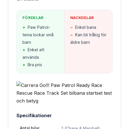
FÖRDELAR
NACKDELAR
+
Paw Patrol-
−
Enkel bana
tema lockar små
−
Kan bli tråkig för
barn
äldre barn
+
Enkel att
använda
+
Bra pris
Specifikationer
Antal bilar
2 (Chase & Marshall)