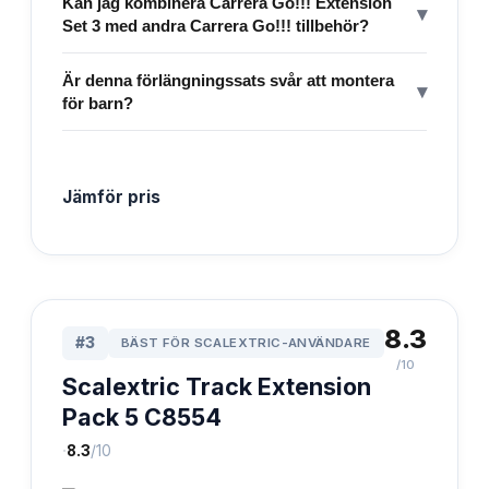
Kan jag kombinera Carrera Go!!! Extension
▾
Set 3 med andra Carrera Go!!! tillbehör?
Är denna förlängningssats svår att montera
▾
för barn?
Jämför pris
8.3
#
3
BÄST FÖR SCALEXTRIC-ANVÄNDARE
/10
Scalextric Track Extension
Pack 5 C8554
·
8.3
/10