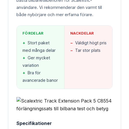
bästa bilbanetillbehören för Scalextric-
användare. Vi rekommenderar den varmt till
både nybörjare och mer erfarna förare.
FÖRDELAR
NACKDELAR
+
Stort paket
−
Väldigt högt pris
med många delar
−
Tar stor plats
+
Ger mycket
variation
+
Bra för
avancerade banor
Specifikationer