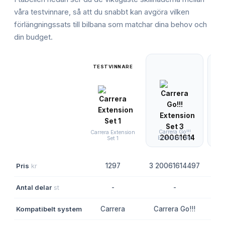
våra testvinnare, så att du snabbt kan avgöra vilken
förlängningssats till bilbana
som matchar dina behov och
din budget.
TESTVINNARE
Carrera Go!!!
Sca
Carrera Extension
Extension Set
E
Set 1
Pris
kr
1297
3 20061614497
Antal delar
st
-
-
Kompatibelt system
Carrera
Carrera Go!!!
S