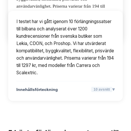
användarvänlighet. Priserna varierar från 194 till
1297 kr, med modeller från Carrera och Scalextric.
I testet har vi gått igenom 10 förlängningssatser
till bilbana och analyserat över 1200
▾
Innehållsförteckning
10
avsnitt
kundrecensioner från svenska butiker som
Lekia, CDON, och Proshop. Vi har utvärderat
kompatibilitet, byggkvalitet, flexibilitet, prisvärde
och användarvänlighet. Priserna varierar från 194
till 1297 kr, med modeller från Carrera och
Scalextric.
▾
Innehållsförteckning
10
avsnitt
TOPPLISTA