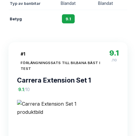
Typ av banbitar
Blandat
Blandat
Betyg
9.1
8.7
9.1
#
1
/10
FÖRLÄNGNINGSSATS TILL BILBANA BÄST I
TEST
Carrera Extension Set 1
·
9.1
/10