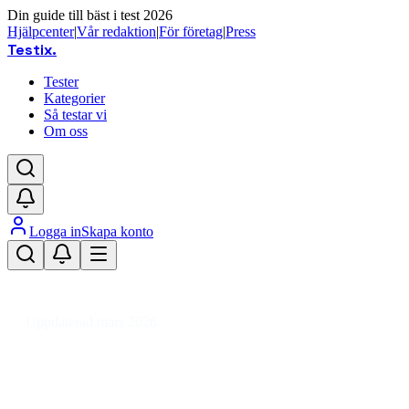
Din guide till bäst i test 2026
Hjälpcenter
|
Vår redaktion
|
För företag
|
Press
Testix
.
Tester
Kategorier
Så testar vi
Om oss
Logga in
Skapa konto
Hem
/
Leksaker
/
Modeller & Byggsatser
/
Bilbanor
/
Förlängningssats till bilbana
Uppdaterad mars 2026
Förlängningssats till bilbana – bäst
i test & recensioner 2026