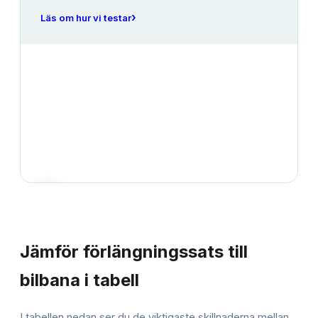
›
Läs om hur vi testar
JÄMFÖRELSE
Jämför
förlängningssats till
bilbana
i tabell
I tabellen nedan ser du de viktigaste skillnaderna mellan