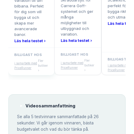
Skräddarsytt för
Scalextric-ba
variation till din
Carrera Go!!!-
perfekt för dig
bilbana. Perfekt
systemet och ger
bygga riktigt 
för dig som vill
många
och utmanand
bygga ut och
möjligheter till
skapa mer
Läs hela teste
utbyggnad och
avancerade
variation.
banor.
Läs hela testet ›
Läs hela testet ›
BILLIGAST HOS
BILLIGAST HOS
BILLIGAST HO
Fler
Fler
i samarbete med
i samarbete med
butiker
i samarbete med
butiker
PriceRunner
PriceRunner
›
PriceRunner
›
Videosammanfattning
Se alla
5
testvinnare sammanfattade på 26
sekunder. Vi går igenom vinnaren, bästa
budgetvalet och vad du bör tänka på.