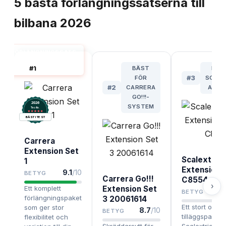
5
bästa
förlängningssatserna till
bilbana
2026
FÖRLÄNGNINGSSATS
TILL BILBANA BÄST I
#
1
BÄST
BÄS
TEST
FÖR
#
3
SCALE
#
2
CARRERA
ANVÄ
GO!!!-
2026
SYSTEM
.
Testix
BÄST I TEST
Carrera
Extension Set
Scalextric 
1
Extension 
9.1
/10
BETYG
Carrera Go!!!
C8554
›
Ett komplett
Extension Set
BETYG
förlängningspaket
3 20061614
Ett stort och f
som ger stor
8.7
/10
BETYG
tilläggspaket 
flexibilitet och