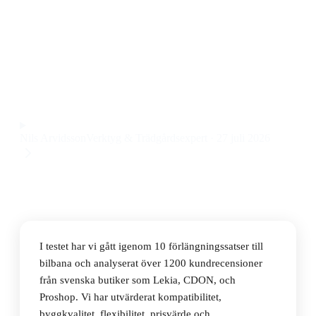
Den bästa förlängningssatsen till bilbana 2026 är
Carrera Extension Set 1, som ger stabila skarvar och
smidig montering till ett pris på 1297 kr.
Observera att vi kan få provision via återförsäljarlänkar. Inga
varumärken betalar för våra omdömen.
Nils Arvidsson
Verktyg & Trädgårdsexpert
·
27 juli 2026
I testet har vi gått igenom 10 förlängningssatser till
bilbana och analyserat över 1200 kundrecensioner
från svenska butiker som Lekia, CDON, och
Proshop. Vi har utvärderat kompatibilitet,
byggkvalitet, flexibilitet, prisvärde och