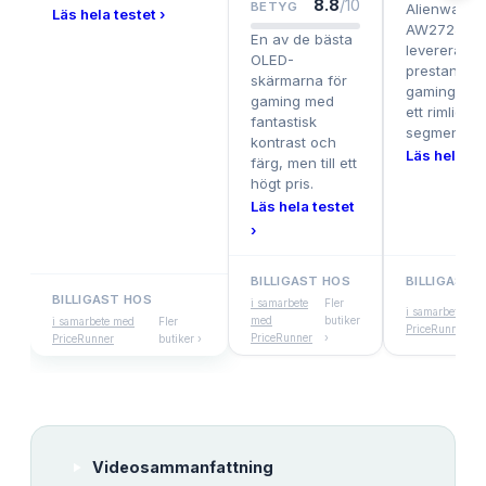
8.8
/10
BETYG
Alienware
Läs hela testet ›
AW2725DM
En av de bästa
levererar h
OLED-
prestanda 
skärmarna för
gamingkänsla
gaming med
ett rimligt p
fantastisk
segmentet.
kontrast och
Läs hela tes
färg, men till ett
högt pris.
Läs hela testet
›
BILLIGAST HOS
BILLIGAST 
BILLIGAST HOS
i samarbete
Fler
i samarbete me
med
butiker
i samarbete med
Fler
PriceRunner
PriceRunner
›
PriceRunner
butiker ›
Videosammanfattning