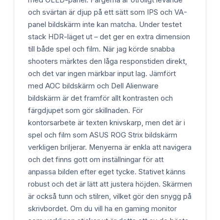
och svärtan är djup på ett sätt som IPS och VA-
panel bildskärm inte kan matcha. Under testet
stack HDR-läget ut – det ger en extra dimension
till både spel och film. När jag körde snabba
shooters märktes den låga responstiden direkt,
och det var ingen märkbar input lag. Jämfört
med AOC bildskärm och Dell Alienware
bildskärm är det framför allt kontrasten och
färgdjupet som gör skillnaden. För
kontorsarbete är texten knivskarp, men det är i
spel och film som ASUS ROG Strix bildskärm
verkligen briljerar. Menyerna är enkla att navigera
och det finns gott om inställningar för att
anpassa bilden efter eget tycke. Stativet känns
robust och det är lätt att justera höjden. Skärmen
är också tunn och stilren, vilket gör den snygg på
skrivbordet. Om du vill ha en gaming monitor