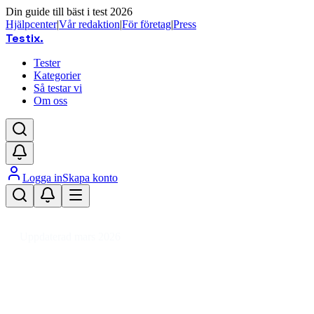
Din guide till bäst i test 2026
Hjälpcenter
|
Vår redaktion
|
För företag
|
Press
Testix
.
Tester
Kategorier
Så testar vi
Om oss
Logga in
Skapa konto
Hem
/
Dator
/
Kringutrustning
/
Bildskärmar
/
Bildskärm 2560x1440
Uppdaterad mars 2026
Bästa bildskärm 2560x1440 för
gaming och kontor 2026