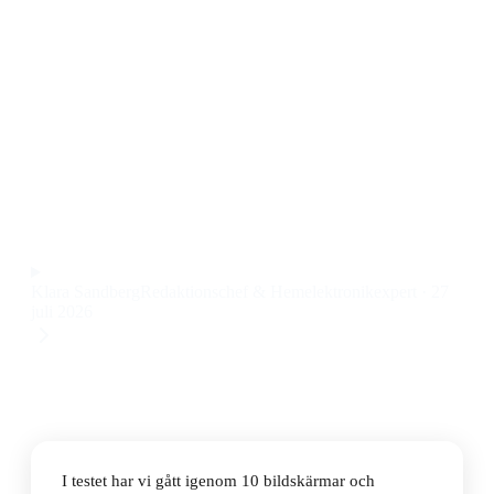
Den bästa bildskärmen 2560x1440 2026 är AOC
Q27G42XE. Den här AOC bildskärmen levererar riktigt
bra färgåtergivning och snabb responstid, vilket märks
både vid gaming och arbete. Priset på 1 673 kr gör den
dessutom till ett av de mest prisvärda alternativen vi
testat.
Observera att vi kan få provision via återförsäljarlänkar. Inga
varumärken betalar för våra omdömen.
Klara Sandberg
Redaktionschef & Hemelektronikexpert
·
27
juli 2026
I testet har vi gått igenom 10 bildskärmar och