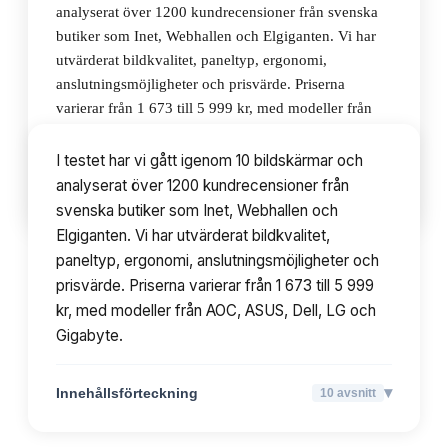
analyserat över 1200 kundrecensioner från svenska
butiker som Inet, Webhallen och Elgiganten. Vi har
utvärderat bildkvalitet, paneltyp, ergonomi,
anslutningsmöjligheter och prisvärde. Priserna
varierar från 1 673 till 5 999 kr, med modeller från
AOC, ASUS, Dell, LG och Gigabyte.
I testet har vi gått igenom 10 bildskärmar och
analyserat över 1200 kundrecensioner från
▾
Innehållsförteckning
10
avsnitt
svenska butiker som Inet, Webhallen och
Elgiganten. Vi har utvärderat bildkvalitet,
paneltyp, ergonomi, anslutningsmöjligheter och
prisvärde. Priserna varierar från 1 673 till 5 999
kr, med modeller från AOC, ASUS, Dell, LG och
Gigabyte.
▾
Innehållsförteckning
10
avsnitt