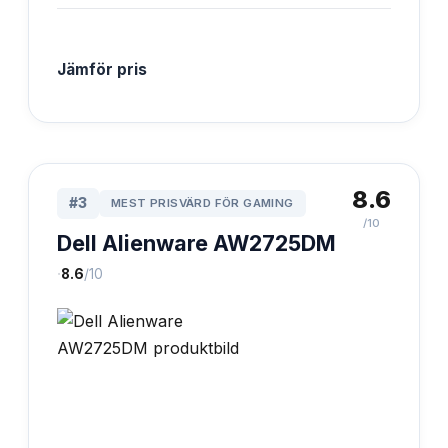
Jämför pris
8.6
#
3
MEST PRISVÄRD FÖR GAMING
/10
Dell Alienware AW2725DM
·
8.6
/10