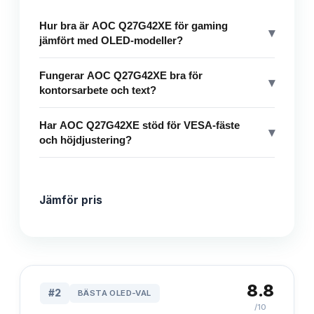
Hur bra är AOC Q27G42XE för gaming
▾
jämfört med OLED-modeller?
Fungerar AOC Q27G42XE bra för
▾
kontorsarbete och text?
Har AOC Q27G42XE stöd för VESA-fäste
▾
och höjdjustering?
Jämför pris
8.8
#
2
BÄSTA OLED-VAL
/10