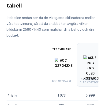
tabell
I tabellen nedan ser du de viktigaste skillnaderna mellan
våra testvinnare, så att du snabbt kan avgöra vilken
bildskärm 2560x1440
som matchar dina behov och din
budget.
TESTVINNARE
ASUS ROG Strix
AOC Q27G42XE
OLED XG27AQDM
Pris
kr
1 673
5 999