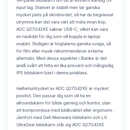
VA-panel bildskärm om du är extremt känslig för
input lag. Stativet är stabilt men tar ganska
mycket plats på skrivbordet, så har du begränsat
utrymme kan det vara värt att mäta innan köp.
AOC Q27G42XE saknar USB-C, vilket kan vara
en nackdel för dig som vill koppla in laptop
snabbt. Slutligen är högtalarna ganska svaga, så
för film eller musik rekommenderas externa
alternativ. Med dessa aspekter i åtanke är det
ändå svårt att hitta en lika prisvärd och mångsidig
IPS bildskärm bäst i denna prisklass.
Helhetsintrycket av AOC Q27G42XE är mycket
positivt. Den passar dig som vill ha en
allroundskärm för både gaming och kontor, utan
att kompromissa med bildkvalitet eller ergonomi.
Jämfört med Dell Alienware bildskärm och LG
UltraGear bildskärm står sig AOC Q27G42XE