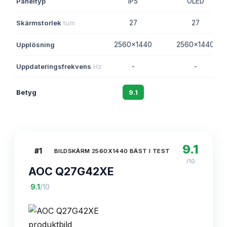
Paneltyp
IPS
OLED
Skärmstorlek
tum
27
27
Upplösning
2560x1440
2560x1440
Uppdateringsfrekvens
Hz
-
-
Betyg
9.1
8.8
9.1
#
1
BILDSKÄRM 2560X1440 BÄST I TEST
/10
AOC Q27G42XE
·
9.1
/10