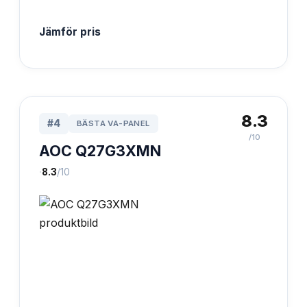
Jämför pris
8.3
#
4
BÄSTA VA-PANEL
/10
AOC Q27G3XMN
·
8.3
/10