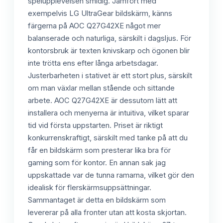
spelupplevelsen smidig. Jämfört med
exempelvis LG UltraGear bildskärm, känns
färgerna på AOC Q27G42XE något mer
balanserade och naturliga, särskilt i dagsljus. För
kontorsbruk är texten knivskarp och ögonen blir
inte trötta ens efter långa arbetsdagar.
Justerbarheten i stativet är ett stort plus, särskilt
om man växlar mellan stående och sittande
arbete. AOC Q27G42XE är dessutom lätt att
installera och menyerna är intuitiva, vilket sparar
tid vid första uppstarten. Priset är riktigt
konkurrenskraftigt, särskilt med tanke på att du
får en bildskärm som presterar lika bra för
gaming som för kontor. En annan sak jag
uppskattade var de tunna ramarna, vilket gör den
idealisk för flerskärmsuppsättningar.
Sammantaget är detta en bildskärm som
levererar på alla fronter utan att kosta skjortan.