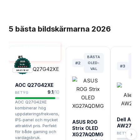
TOPPLISTA
5
bästa
bildskärmarna
2026
BILDSKÄRM
2560X1440 BÄST I
#
1
BÄSTA
M
TEST
2026
#
2
OLED-
PRI
.
Testix
#
3
VAL
F
BÄST I TEST
GA
AOC Q27G42XE
9.1
/10
BETYG
AOC Q27G42XE
kombinerar hög
uppdateringsfrekvens,
Dell Alie
IPS-panel och mycket
ASUS ROG
AW2725
attraktivt pris. Perfekt
Strix OLED
för både gaming och
BETYG
›
XG27AQDMG
vardagsbruk.