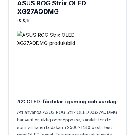
ASUS ROG Strix OLED
XG27AQDMG
·
8.8
/10
#2: OLED-fördelar i gaming och vardag
Att använda ASUS ROG Strix OLED XG27AQDMG
har varit en riktig ögonöppnare, särskilt för dig
som vill ha en bildskärm 2560x1440 bäst i test
med OLED-panel. Färgerna är otroligt levande