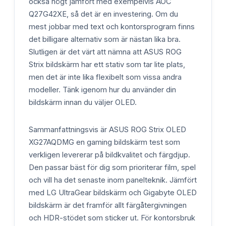
också högt jämfört med exempelvis AOC
Q27G42XE, så det är en investering. Om du
mest jobbar med text och kontorsprogram finns
det billigare alternativ som är nästan lika bra.
Slutligen är det värt att nämna att ASUS ROG
Strix bildskärm har ett stativ som tar lite plats,
men det är inte lika flexibelt som vissa andra
modeller. Tänk igenom hur du använder din
bildskärm innan du väljer OLED.
Sammanfattningsvis är ASUS ROG Strix OLED
XG27AQDMG en gaming bildskärm test som
verkligen levererar på bildkvalitet och färgdjup.
Den passar bäst för dig som prioriterar film, spel
och vill ha det senaste inom panelteknik. Jämfört
med LG UltraGear bildskärm och Gigabyte OLED
bildskärm är det framför allt färgåtergivningen
och HDR-stödet som sticker ut. För kontorsbruk