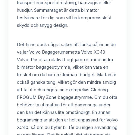
transporterar sportutrustning, barnvagnar eller
husdjur. Sammantaget är detta bilmattor
testvinnare för dig som vill ha kompromisslöst
skydd och snygg design.
Det finns dock några saker att tänka på innan du
väljer Volvo Bagagerumsmatta Volvo XC40
Volvo. Priset är relativt högt jämfört med andra
bilmattor bagageutrymme, vilket kan vara en
tröskel om du har en stramare budget. Mattan är
också ganska tung, vilket gör den mindre smidig
att ta ut och rengöra än exempelvis Gledring
FROGUM Dry Zone bagageutrymme. Om du ofta
behöver ta ut mattan för att dammsuga under
den kan det kännas lite omständligt. En annan
begränsning är att den är helt anpassad för Volvo
XC40, så om du byter bil får du ingen användning
av den längre. Det är också värt att notera att