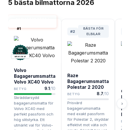
5
bästa
bilmattorna
2026
BILMATTOR BÄST I
TEST
#
1
BÄSTA FÖR
#
2
#
3
ELBILAR
2026
.
Testix
BÄST I TEST
Volvo
Raze
Bagagerumsmatta
Bagagerumsmatta
Volvo XC40 Volvo
Polestar 2 2020
9.1
/10
BETYG
Gle
8.7
/10
BETYG
FRO
Skräddarsydd
Zon
Prisvärd
bagagerumsmatta för
›
bagagerumsmatta
Bag
Volvo XC40 med
med exakt passform
perfekt passform och
DZ4
för Polestar 2, skyddar
hög slitstyrka. Ett
BET
effektivt mot väta och
utmärkt val för Volvo-