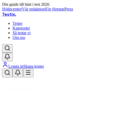
Din guide till bäst i test 2026
Hjälpcenter
|
Vår redaktion
|
För företag
|
Press
Testix
.
Tester
Kategorier
Så testar vi
Om oss
Logga in
Skapa konto
Hem
/
Fordon
/
Bilvård & Fordonstillbehör
/
Bilinteriör
/
Bilmattor
Uppdaterad mars 2026
Bilmattor bäst i test 2026 – skydda
bilens interiör smart