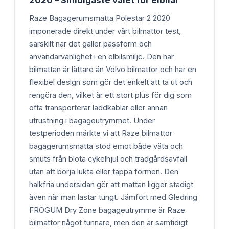
2020 – Smidigaste valet för elbilar
Raze Bagagerumsmatta Polestar 2 2020
imponerade direkt under vårt bilmattor test,
särskilt när det gäller passform och
användarvänlighet i en elbilsmiljö. Den här
bilmattan är lättare än Volvo bilmattor och har en
flexibel design som gör det enkelt att ta ut och
rengöra den, vilket är ett stort plus för dig som
ofta transporterar laddkablar eller annan
utrustning i bagageutrymmet. Under
testperioden märkte vi att Raze bilmattor
bagagerumsmatta stod emot både väta och
smuts från blöta cykelhjul och trädgårdsavfall
utan att börja lukta eller tappa formen. Den
halkfria undersidan gör att mattan ligger stadigt
även när man lastar tungt. Jämfört med Gledring
FROGUM Dry Zone bagageutrymme är Raze
bilmattor något tunnare, men den är samtidigt