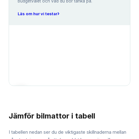
budgetvalet och vad du bör tänka på.
›
Läs om hur vi testar
JÄMFÖRELSE
Jämför
bilmattor
i tabell
I tabellen nedan ser du de viktigaste skillnaderna mellan