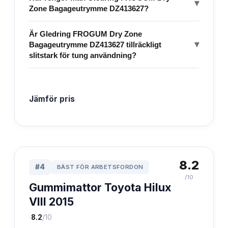
▾
Zone Bagageutrymme DZ413627?
Är Gledring FROGUM Dry Zone
▾
Bagageutrymme DZ413627 tillräckligt
slitstark för tung användning?
Jämför pris
8.2
#
4
BÄST FÖR ARBETSFORDON
/10
Gummimattor Toyota Hilux
VIII 2015
·
8.2
/10