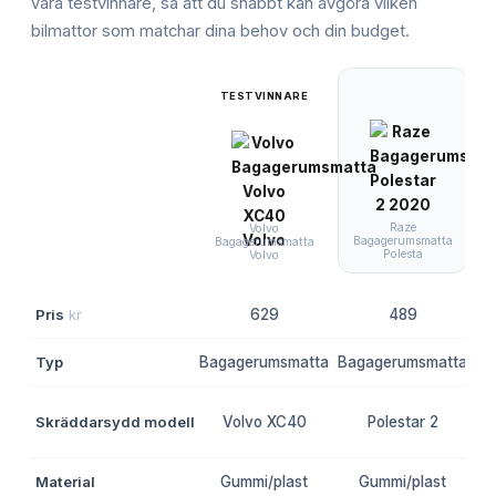
våra testvinnare, så att du snabbt kan avgöra vilken
bilmattor
som matchar dina behov och din budget.
TESTVINNARE
Raze
Volvo
G
Bagagerumsmatta
Bagagerumsmatta
Polesta
Volvo
Pris
kr
629
489
Typ
Bagagerumsmatta
Bagagerumsmatta
Ba
Skräddarsydd modell
Volvo XC40
Polestar 2
Material
Gummi/plast
Gummi/plast