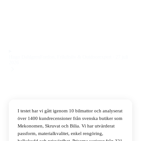
Den bästa bilmattan 2026 är Volvo Bagagerumsmatta
Volvo XC40, som kombinerar exakt passform och
robust material till ett pris på 629 kr.
Observera att vi kan få provision via återförsäljarlänkar. Inga
varumärken betalar för våra omdömen.
Hugo Dahlgren
Fordon, Friluftsliv & Outdoorexpert
·
27 juli
2026
I testet har vi gått igenom 10 bilmattor och analyserat
över 1400 kundrecensioner från svenska butiker som
Mekonomen, Skruvat och Bilia. Vi har utvärderat
passform, materialkvalitet, enkel rengöring,