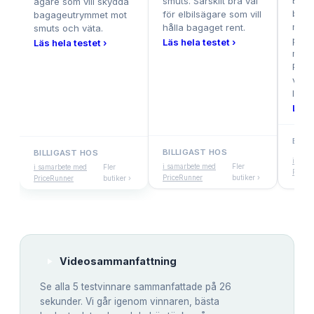
En u
smuts. Särskilt bra val
ägare som vill skydda
baga
för elbilsägare som vill
bagageutrymmet mot
med 
hålla bagaget rent.
smuts och väta.
pris
Läs hela testet ›
Läs hela testet ›
mång
Perf
vill h
lågt 
Läs h
BILL
BILLIGAST HOS
BILLIGAST HOS
i sama
i samarbete med
Fler
i samarbete med
Fler
Price
PriceRunner
butiker ›
PriceRunner
butiker ›
Videosammanfattning
Se alla
5
testvinnare sammanfattade på 26
sekunder. Vi går igenom vinnaren, bästa