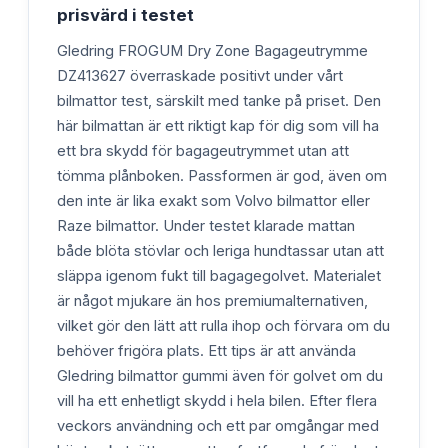
prisvärd i testet
Gledring FROGUM Dry Zone Bagageutrymme
DZ413627 överraskade positivt under vårt
bilmattor test, särskilt med tanke på priset. Den
här bilmattan är ett riktigt kap för dig som vill ha
ett bra skydd för bagageutrymmet utan att
tömma plånboken. Passformen är god, även om
den inte är lika exakt som Volvo bilmattor eller
Raze bilmattor. Under testet klarade mattan
både blöta stövlar och leriga hundtassar utan att
släppa igenom fukt till bagagegolvet. Materialet
är något mjukare än hos premiumalternativen,
vilket gör den lätt att rulla ihop och förvara om du
behöver frigöra plats. Ett tips är att använda
Gledring bilmattor gummi även för golvet om du
vill ha ett enhetligt skydd i hela bilen. Efter flera
veckors användning och ett par omgångar med