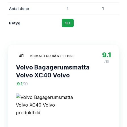
Antal delar
1
1
Betyg
9.1
8.7
9.1
#
1
BILMATTOR BÄST I TEST
/10
Volvo Bagagerumsmatta
Volvo XC40 Volvo
·
9.1
/10