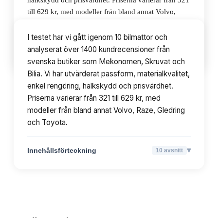
halkskydd och prisvärdhet. Priserna varierar från 321
till 629 kr, med modeller från bland annat Volvo,
Raze, Gledring och Toyota.
I testet har vi gått igenom 10 bilmattor och
analyserat över 1400 kundrecensioner från
▾
Innehållsförteckning
10
avsnitt
svenska butiker som Mekonomen, Skruvat och
Bilia. Vi har utvärderat passform, materialkvalitet,
enkel rengöring, halkskydd och prisvärdhet.
Priserna varierar från 321 till 629 kr, med
modeller från bland annat Volvo, Raze, Gledring
och Toyota.
▾
Innehållsförteckning
10
avsnitt
TOPPLISTA