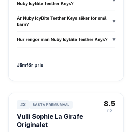
▾
Nuby IcyBite Teether Keys?
Är Nuby IcyBite Teether Keys säker för små
▾
barn?
▾
Hur rengör man Nuby IcyBite Teether Keys?
Jämför pris
8.5
#
3
BÄSTA PREMIUMVAL
/10
Vulli Sophie La Girafe
Originalet