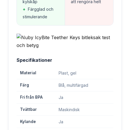
kylskåp
att rengöra helt
+
Färgglad och
stimulerande
Specifikationer
Material
Plast, gel
Färg
Blå, multifärgad
Fri från BPA
Ja
Tvättbar
Maskindisk
Kylande
Ja