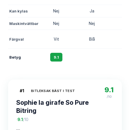
Kan kylas
Nej
Ja
Ne
Maskintvättbar
Nej
Nej
Ne
Färgval
Vit
Blå
Vi
Betyg
9.1
8.7
8.
9.1
#
1
BITLEKSAK BÄST I TEST
/10
Sophie la girafe So Pure
Bitring
·
9.1
/10