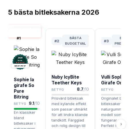
TOPPLISTA
5
bästa
bitleksakerna
2026
BITLEKSAK
BÄST I TEST
#
1
BÄSTA
BÄS
#
2
#
3
BUDGETVAL
PREMIU
2026
.
Testix
BÄST I TEST
Nuby IcyBite
Vulli Sophie 
Sophie la
Teether Keys
Girafe Origi
girafe So
8.7
/10
BETYG
BETYG
Pure
Bitring
Prisvärd bitleksak
Originalet blan
9.1
/10
med kylande effekt
bitleksaker i
BETYG
som passar utmärkt
naturgummi – s
En klassiker
för att lindra kliande
modell som äv
bland
tandkött. Färgglad
fungerar som l
bitleksaker i
›
och rolig design till
Perfekt för de
naturgummi