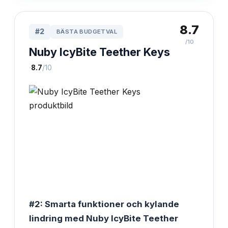
8.7
#
2
BÄSTA BUDGETVAL
/10
Nuby IcyBite Teether Keys
·
8.7
/10
#2: Smarta funktioner och kylande
lindring med Nuby IcyBite Teether