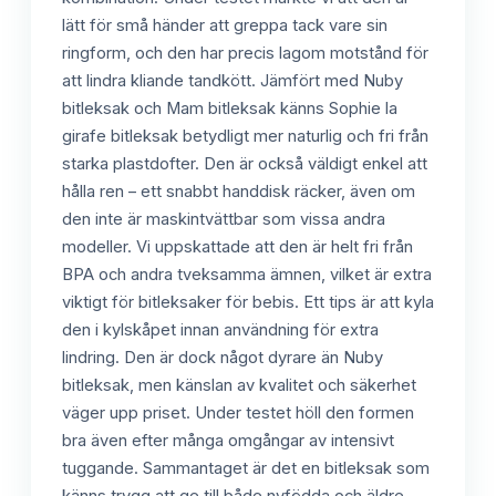
lätt för små händer att greppa tack vare sin
ringform, och den har precis lagom motstånd för
att lindra kliande tandkött. Jämfört med Nuby
bitleksak och Mam bitleksak känns Sophie la
girafe bitleksak betydligt mer naturlig och fri från
starka plastdofter. Den är också väldigt enkel att
hålla ren – ett snabbt handdisk räcker, även om
den inte är maskintvättbar som vissa andra
modeller. Vi uppskattade att den är helt fri från
BPA och andra tveksamma ämnen, vilket är extra
viktigt för bitleksaker för bebis. Ett tips är att kyla
den i kylskåpet innan användning för extra
lindring. Den är dock något dyrare än Nuby
bitleksak, men känslan av kvalitet och säkerhet
väger upp priset. Under testet höll den formen
bra även efter många omgångar av intensivt
tuggande. Sammantaget är det en bitleksak som
känns trygg att ge till både nyfödda och äldre