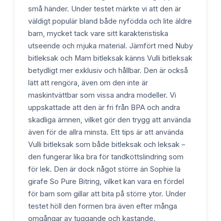
små händer. Under testet märkte vi att den är
väldigt populär bland både nyfödda och lite äldre
barn, mycket tack vare sitt karakteristiska
utseende och mjuka material. Jämfört med Nuby
bitleksak och Mam bitleksak känns Vulli bitleksak
betydligt mer exklusiv och hållbar. Den är också
lätt att rengöra, även om den inte är
maskintvättbar som vissa andra modeller. Vi
uppskattade att den är fri från BPA och andra
skadliga ämnen, vilket gör den trygg att använda
även för de allra minsta. Ett tips är att använda
Vulli bitleksak som både bitleksak och leksak –
den fungerar lika bra för tandköttslindring som
för lek. Den är dock något större än Sophie la
girafe So Pure Bitring, vilket kan vara en fördel
för barn som gillar att bita på större ytor. Under
testet höll den formen bra även efter många
omgångar av tuggande och kastande.