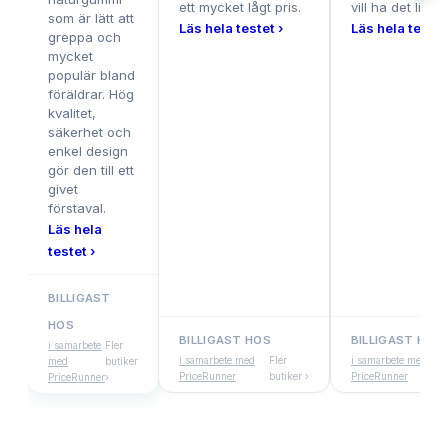
ett mycket lågt pris.
vill ha det lilla 
som är lätt att
Läs hela testet ›
Läs hela testet
greppa och
mycket
populär bland
föräldrar. Hög
kvalitet,
säkerhet och
enkel design
gör den till ett
givet
förstaval.
Läs hela
testet ›
BILLIGAST
HOS
BILLIGAST HOS
BILLIGAST HOS
i samarbete
Fler
i samarbete med
Fler
i samarbete med
med
butiker
PriceRunner
butiker ›
PriceRunner
PriceRunner
›