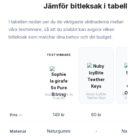
Jämför
bitleksak
i tabell
JÄMFÖRELSE
I tabellen nedan ser du de viktigaste skillnaderna mellan
våra testvinnare, så att du snabbt kan avgöra vilken
bitleksak
som matchar dina behov och din budget.
TESTVINNARE
Nuby IcyBite
Vulli Sop
Sophie la girafe So
Teether Keys
Girafe 
Pure Bit
Pris
kr
149 kr
60 kr
199 
Material
Naturgummi
-
Naturg