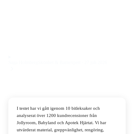
Den bästa bitleksaken 2026 är Sophie la girafe So Pure
Bitring, en bitleksak i naturgummi som är lätt att
greppa och skonsam mot små barns tandkött. Priset
ligger på 149 kr.
Observera att vi kan få provision via återförsäljarlänkar. Inga
varumärken betalar för våra omdömen.
Saga Holmberg
Skönhet & Barnexpert
·
27 juli 2026
I testet har vi gått igenom 10 bitleksaker och
analyserat över 1200 kundrecensioner från
Jollyroom, Babyland och Apotek Hjärtat. Vi har
utvärderat material, greppvänlighet, rengöring,