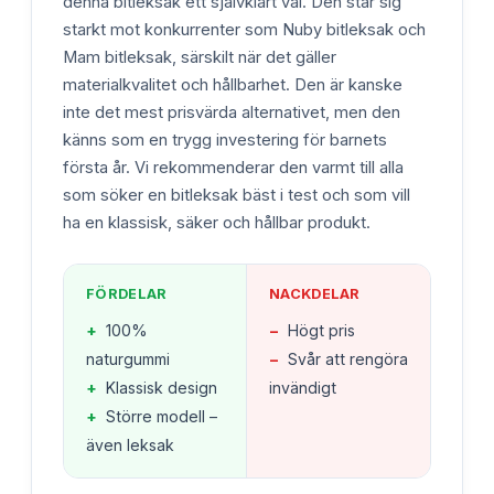
denna bitleksak ett självklart val. Den står sig
starkt mot konkurrenter som Nuby bitleksak och
Mam bitleksak, särskilt när det gäller
materialkvalitet och hållbarhet. Den är kanske
inte det mest prisvärda alternativet, men den
känns som en trygg investering för barnets
första år. Vi rekommenderar den varmt till alla
som söker en bitleksak bäst i test och som vill
ha en klassisk, säker och hållbar produkt.
FÖRDELAR
NACKDELAR
+
100%
−
Högt pris
naturgummi
−
Svår att rengöra
+
Klassisk design
invändigt
+
Större modell –
även leksak