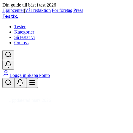
Din guide till bäst i test 2026
Hjälpcenter
|
Vår redaktion
|
För företag
|
Press
Testix
.
Tester
Kategorier
Så testar vi
Om oss
Logga in
Skapa konto
Hem
/
Barn
/
Barn- & Babytillbehör
/
Nappar & Bitleksaker
/
Bitleksak
Uppdaterad mars 2026
Bitleksak bäst i test 2026 – trygg
lindring för små tänder