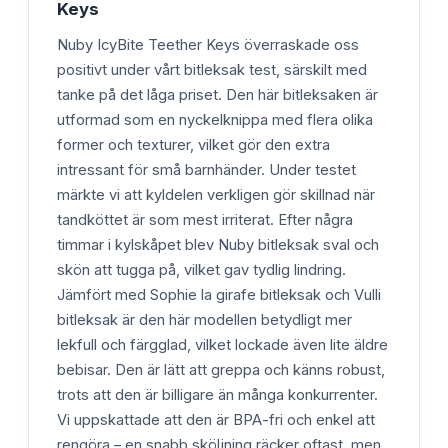
Keys
Nuby IcyBite Teether Keys överraskade oss
positivt under vårt bitleksak test, särskilt med
tanke på det låga priset. Den här bitleksaken är
utformad som en nyckelknippa med flera olika
former och texturer, vilket gör den extra
intressant för små barnhänder. Under testet
märkte vi att kyldelen verkligen gör skillnad när
tandköttet är som mest irriterat. Efter några
timmar i kylskåpet blev Nuby bitleksak sval och
skön att tugga på, vilket gav tydlig lindring.
Jämfört med Sophie la girafe bitleksak och Vulli
bitleksak är den här modellen betydligt mer
lekfull och färgglad, vilket lockade även lite äldre
bebisar. Den är lätt att greppa och känns robust,
trots att den är billigare än många konkurrenter.
Vi uppskattade att den är BPA-fri och enkel att
rengöra – en snabb sköljning räcker oftast, men