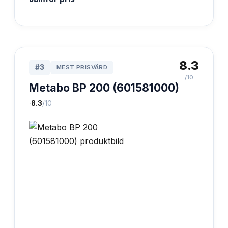
8.3
#
3
MEST PRISVÄRD
/10
Metabo BP 200 (601581000)
·
8.3
/10