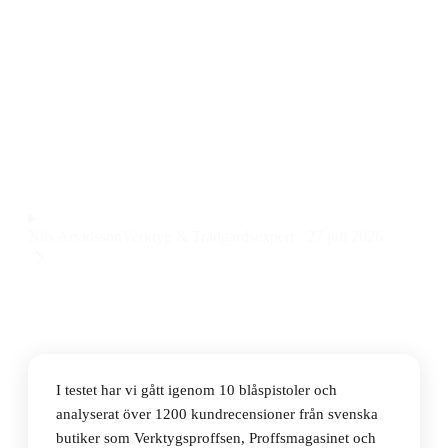
Den bästa blåspistolen 2026 är Hazet Turbo 9040T-1,
en tryckluftsdriven modell som kombinerar kraft och
precision till ett pris på 577 kr. Den är robust och har
en smidig avtryckare som ger bra kontroll vid
rengöring av både maskindelar och arbetsbänkar.
Observera att vi kan få provision via återförsäljarlänkar. Inga
varumärken betalar för våra omdömen.
Nils Arvidsson
Verktyg & Trädgårdsexpert
·
27 juli 2026
I testet har vi gått igenom 10 blåspistoler och
analyserat över 1200 kundrecensioner från svenska
butiker som Verktygsproffsen, Proffsmagasinet och