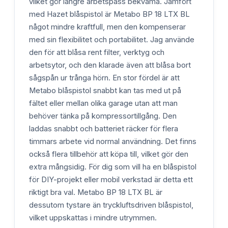
vilket gör längre arbetspass bekväma. Jämfört
med Hazet blåspistol är Metabo BP 18 LTX BL
något mindre kraftfull, men den kompenserar
med sin flexibilitet och portabilitet. Jag använde
den för att blåsa rent filter, verktyg och
arbetsytor, och den klarade även att blåsa bort
sågspån ur trånga hörn. En stor fördel är att
Metabo blåspistol snabbt kan tas med ut på
fältet eller mellan olika garage utan att man
behöver tänka på kompressortillgång. Den
laddas snabbt och batteriet räcker för flera
timmars arbete vid normal användning. Det finns
också flera tillbehör att köpa till, vilket gör den
extra mångsidig. För dig som vill ha en blåspistol
för DIY-projekt eller mobil verkstad är detta ett
riktigt bra val. Metabo BP 18 LTX BL är
dessutom tystare än tryckluftsdriven blåspistol,
vilket uppskattas i mindre utrymmen.