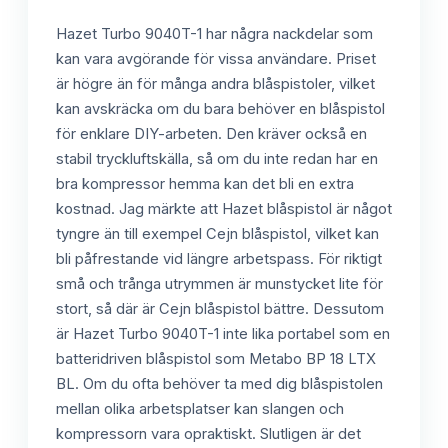
Hazet Turbo 9040T-1 har några nackdelar som
kan vara avgörande för vissa användare. Priset
är högre än för många andra blåspistoler, vilket
kan avskräcka om du bara behöver en blåspistol
för enklare DIY-arbeten. Den kräver också en
stabil tryckluftskälla, så om du inte redan har en
bra kompressor hemma kan det bli en extra
kostnad. Jag märkte att Hazet blåspistol är något
tyngre än till exempel Cejn blåspistol, vilket kan
bli påfrestande vid längre arbetspass. För riktigt
små och trånga utrymmen är munstycket lite för
stort, så där är Cejn blåspistol bättre. Dessutom
är Hazet Turbo 9040T-1 inte lika portabel som en
batteridriven blåspistol som Metabo BP 18 LTX
BL. Om du ofta behöver ta med dig blåspistolen
mellan olika arbetsplatser kan slangen och
kompressorn vara opraktiskt. Slutligen är det