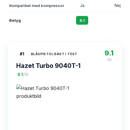
Kompatibel med kompressor
Ja
Nej
Betyg
9.1
8.8
9.1
#
1
BLÅSPISTOL BÄST I TEST
/10
Hazet Turbo 9040T-1
·
9.1
/10