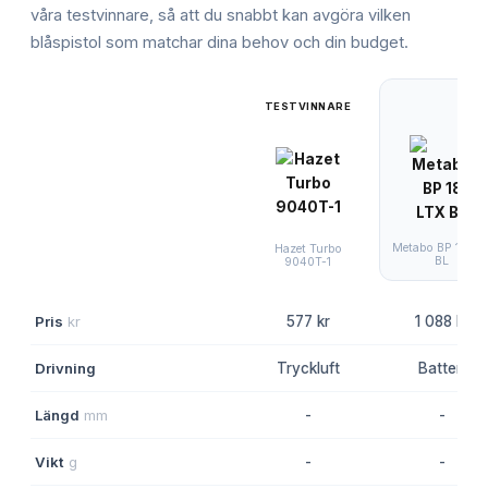
våra testvinnare, så att du snabbt kan avgöra vilken
blåspistol
som matchar dina behov och din budget.
TESTVINNARE
Metabo BP 18 LT
Hazet Turbo
BL
9040T-1
Pris
kr
577 kr
1 088 kr
Drivning
Tryckluft
Batteri
Längd
mm
-
-
Vikt
g
-
-