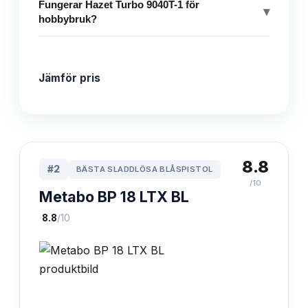
Fungerar Hazet Turbo 9040T-1 för
▾
hobbybruk?
Jämför pris
8.8
#
2
BÄSTA SLADDLÖSA BLÅSPISTOL
/10
Metabo BP 18 LTX BL
·
8.8
/10