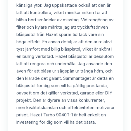
känsliga ytor. Jag uppskattade också att den är
lätt att kontrollera, vilket minskar risken för att
blåsa bort smådelar av misstag. Vid rengöring av
filter och kylare märkte jag att tryckluftsdriven
blåspistol från Hazet sparar tid tack vare sin
höga effekt. En annan detalj är att den är relativt
tyst jämfört med billig blåspistol, vilket är skönt i
en bullrig verkstad. Hazet blåspistol är dessutom
lätt att rengöra och underhålla. Jag använde den
även för att blåsa ur sågspån ur trånga hörn, och
den klarade det galant. Sammantaget är detta en
blåspistol för dig som vill ha pålitlig prestanda,
oavsett om det gäller verkstad, garage eller DIY-
projekt. Den är dyrare än vissa konkurrenter,
men kvalitetskänslan och effektiviteten motiverar
priset. Hazet Turbo 9040T-1 är helt enkelt en
investering för dig som vill ha det bästa.