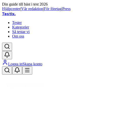
Din guide till bäst i test 2026
Hjälpcenter
|
Vår redaktion
|
För företag
|
Press
Testix
.
Tester
Kategorier
Så testar vi
Om oss
Logga in
Skapa konto
Hem
/
DIY
/
Verktyg & Maskiner
/
Elverktyg
/
Verktygspistoler
/
Blåspistol
Uppdaterad mars 2026
Blåspistol bäst i test 2026 –
prisvärda val för verkstaden