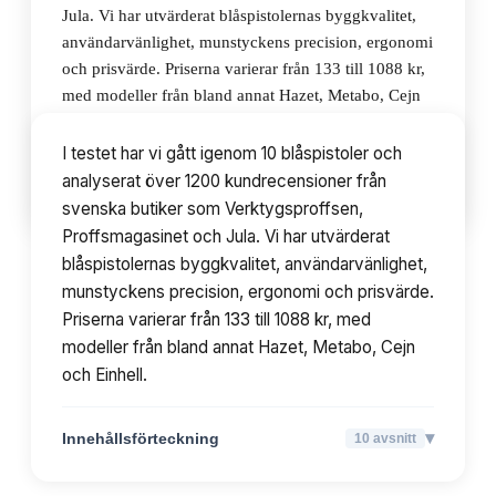
Jula. Vi har utvärderat blåspistolernas byggkvalitet,
användarvänlighet, munstyckens precision, ergonomi
och prisvärde. Priserna varierar från 133 till 1088 kr,
med modeller från bland annat Hazet, Metabo, Cejn
och Einhell.
I testet har vi gått igenom 10 blåspistoler och
analyserat över 1200 kundrecensioner från
▾
Innehållsförteckning
10
avsnitt
svenska butiker som Verktygsproffsen,
Proffsmagasinet och Jula. Vi har utvärderat
blåspistolernas byggkvalitet, användarvänlighet,
munstyckens precision, ergonomi och prisvärde.
Priserna varierar från 133 till 1088 kr, med
modeller från bland annat Hazet, Metabo, Cejn
och Einhell.
▾
Innehållsförteckning
10
avsnitt