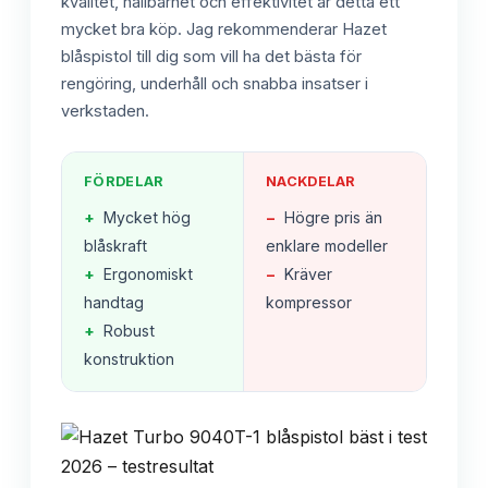
kvalitet, hållbarhet och effektivitet är detta ett
mycket bra köp. Jag rekommenderar Hazet
blåspistol till dig som vill ha det bästa för
rengöring, underhåll och snabba insatser i
verkstaden.
FÖRDELAR
NACKDELAR
+
Mycket hög
−
Högre pris än
blåskraft
enklare modeller
+
Ergonomiskt
−
Kräver
handtag
kompressor
+
Robust
konstruktion