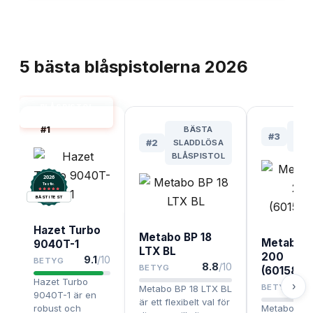
TOPPLISTA
5
bästa
blåspistolerna
2026
BLÅSPISTOL
BÄST I TEST
#
1
BÄSTA
M
#
3
#
2
SLADDLÖSA
PRI
BLÅSPISTOL
2026
.
Testix
BÄST I TEST
Hazet Turbo
Metabo BP 18
Metabo 
9040T-1
LTX BL
200
9.1
/10
BETYG
8.8
/10
BETYG
(6015810
Hazet Turbo
›
BETYG
Metabo BP 18 LTX BL
9040T-1 är en
är ett flexibelt val för
robust och
Metabo BP 