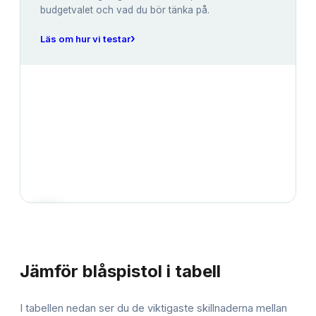
budgetvalet och vad du bör tänka på.
›
Läs om hur vi testar
JÄMFÖRELSE
Jämför
blåspistol
i tabell
I tabellen nedan ser du de viktigaste skillnaderna mellan