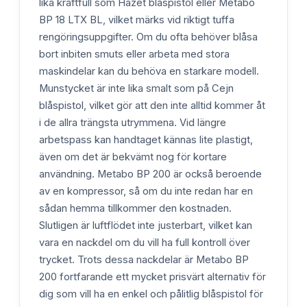
lika kraftfull som Hazet blåspistol eller Metabo
BP 18 LTX BL, vilket märks vid riktigt tuffa
rengöringsuppgifter. Om du ofta behöver blåsa
bort inbiten smuts eller arbeta med stora
maskindelar kan du behöva en starkare modell.
Munstycket är inte lika smalt som på Cejn
blåspistol, vilket gör att den inte alltid kommer åt
i de allra trängsta utrymmena. Vid längre
arbetspass kan handtaget kännas lite plastigt,
även om det är bekvämt nog för kortare
användning. Metabo BP 200 är också beroende
av en kompressor, så om du inte redan har en
sådan hemma tillkommer den kostnaden.
Slutligen är luftflödet inte justerbart, vilket kan
vara en nackdel om du vill ha full kontroll över
trycket. Trots dessa nackdelar är Metabo BP
200 fortfarande ett mycket prisvärt alternativ för
dig som vill ha en enkel och pålitlig blåspistol för