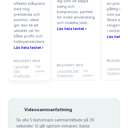
dig som vill slippa
effektiv blåspistol
en prisvärd
slang och
med hög
pålitlig blås
kompressor, perfekt
prestanda och
som passar
för mobil användning
komfort, vilket
flesta enkla
och snabba jobb.
gör den till ett
rengörings
Läs hela testet ›
utmärkt val för
i verkstaden
både proffs och
Läs hela tes
hobbyanvändare.
Läs hela testet ›
BILLIGAST 
BILLIGAST HOS
BILLIGAST HOS
i samarbete
Fler
i samarbete me
i samarbete med
Fler
med
butiker
PriceRunner
PriceRunner
butiker ›
PriceRunner
›
Videosammanfattning
Se alla
5
testvinnare sammanfattade på 26
sekunder. Vi går igenom vinnaren, bästa