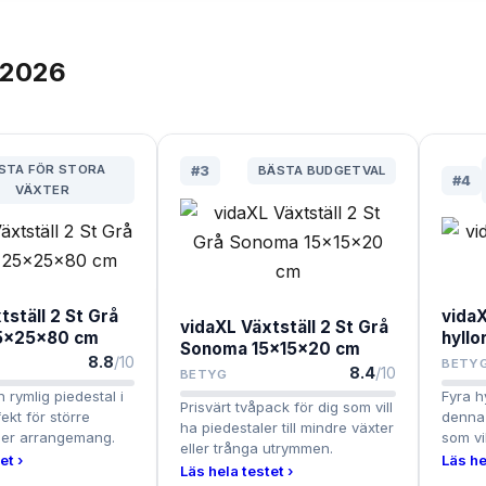
2026
STA FÖR STORA
#
3
BÄSTA BUDGETVAL
#
4
VÄXTER
tställ 2 St Grå
vidaX
vidaXL Växtställ 2 St Grå
5x25x80 cm
hyllo
Sonoma 15x15x20 cm
8.8
/10
BETY
8.4
/10
BETYG
 rymlig piedestal i
Fyra h
Prisvärt tvåpack för dig som vill
ekt för större
denna 
ha piedestaler till mindre växter
ller arrangemang.
som vil
eller trånga utrymmen.
et ›
Läs he
Läs hela testet ›