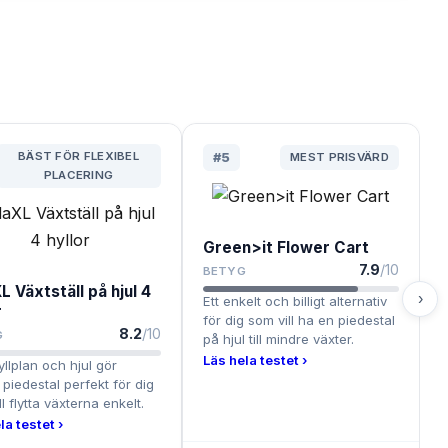
BÄST FÖR FLEXIBEL
#
5
MEST PRISVÄRD
PLACERING
Green>it Flower Cart
7.9
/10
BETYG
L Växtställ på hjul 4
›
Ett enkelt och billigt alternativ
r
för dig som vill ha en piedestal
8.2
/10
G
på hjul till mindre växter.
Läs hela testet ›
yllplan och hjul gör
piedestal perfekt för dig
l flytta växterna enkelt.
la testet ›