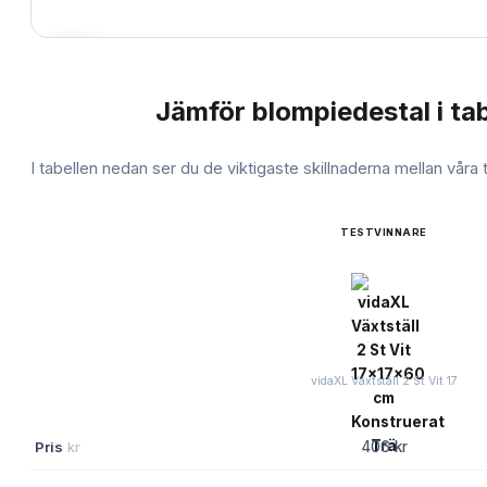
Jämför
blompiedestal
i tab
JÄMFÖRELSE
I tabellen nedan ser du de viktigaste skillnaderna mellan våra
TESTVINNARE
vidaXL Växtställ 2 St Vit 17
Pris
kr
406 kr