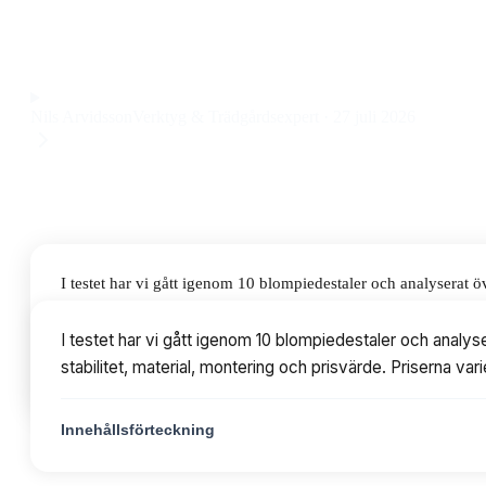
som kombinerar snygg design med stabil konstruktion till et
Observera att vi kan få provision via återförsäljarlänkar. Inga varumärken bet
Nils Arvidsson
Verktyg & Trädgårdsexpert
·
27 juli 2026
I testet har vi gått igenom 10 blompiedestaler och analysera
material, montering och prisvärde. Priserna varierar från 151 
I testet har vi gått igenom 10 blompiedestaler och ana
stabilitet, material, montering och prisvärde. Priserna var
Innehållsförteckning
Innehållsförteckning