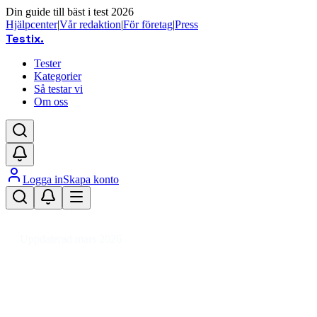
Din guide till bäst i test 2026
Hjälpcenter
|
Vår redaktion
|
För företag
|
Press
Testix
.
Tester
Kategorier
Så testar vi
Om oss
Logga in
Skapa konto
Hem
/
Trädgård
/
Krukor, Plantor & Odling
/
Planteringstillbehör
/
Blompiedesta
Uppdaterad mars 2026
Bästa blompiedestalen 2026 – test 
Den bästa blompiedestalen 2026 är vidaXL Växtställ 2 St 