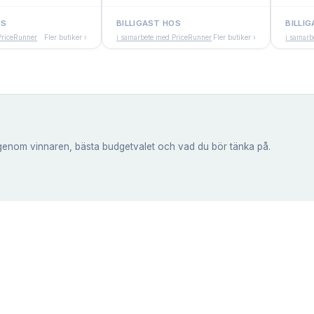
OS
BILLIGAST HOS
BILLI
PriceRunner
Fler butiker ›
i samarbete med PriceRunner
Fler butiker ›
i samarb
genom vinnaren, bästa budgetvalet och vad du bör tänka på.