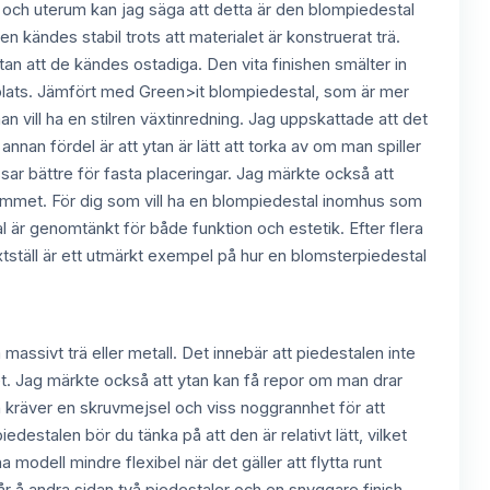
m och uterum kan jag säga att detta är den blompiedestal
n kändes stabil trots att materialet är konstruerat trä.
 att de kändes ostadiga. Den vita finishen smälter in
 ta plats. Jämfört med Green>it blompiedestal, som är mer
 vill ha en stilren växtinredning. Jag uppskattade att det
annan fördel är att ytan är lätt att torka av om man spiller
sar bättre för fasta placeringar. Jag märkte också att
rummet. För dig som vill ha en blompiedestal inomhus som
al är genomtänkt för både funktion och estetik. Efter flera
xtställ är ett utmärkt exempel på hur en blomsterpiedestal
 massivt trä eller metall. Det innebär att piedestalen inte
het. Jag märkte också att ytan kan få repor om man drar
en kräver en skruvmejsel och viss noggrannhet för att
destalen bör du tänka på att den är relativt lätt, vilket
 modell mindre flexibel när det gäller att flytta runt
 å andra sidan två piedestaler och en snyggare finish.