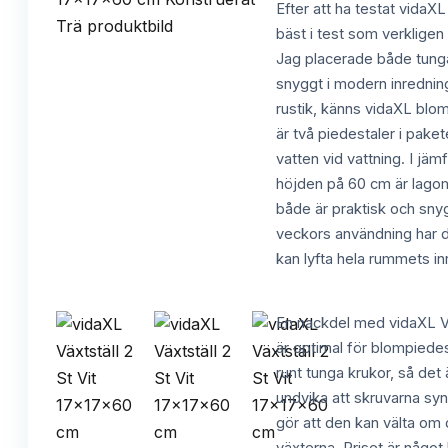
Efter att ha testat vidaX
bäst i test som verkligen 
Jag placerade både tunga
snyggt i modern inredning
rustik, känns vidaXL blom
är två piedestaler i paket
vatten vid vattning. I jä
höjden på 60 cm är lagom
både är praktisk och snygg
veckors användning har de
kan lyfta hela rummets in
En nackdel med vidaXL Växt
är optimal för blompiedes
runt tunga krukor, så det
undvika att skruvarna syns
gör att den kan välta om d
växterna. Priset är någo