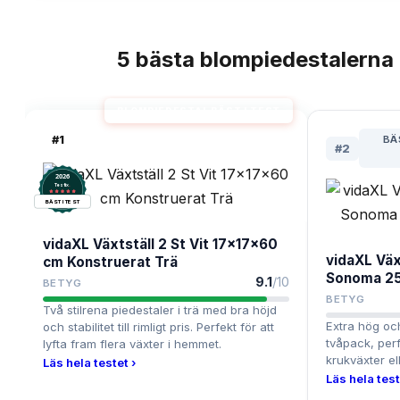
5
bästa
blompiedestalerna
TOPPLISTA
BLOMPIEDESTAL BÄST I TEST
#
1
BÄ
#
2
2026
.
Testix
BÄST I TEST
vidaXL Växtställ 2 St Vit 17x17x60
vidaXL Väx
cm Konstruerat Trä
Sonoma 2
9.1
/10
BETYG
BETYG
Två stilrena piedestaler i trä med bra höjd
Extra hög och
och stabilitet till rimligt pris. Perfekt för att
tvåpack, perf
lyfta fram flera växter i hemmet.
krukväxter e
Läs hela testet ›
Läs hela test