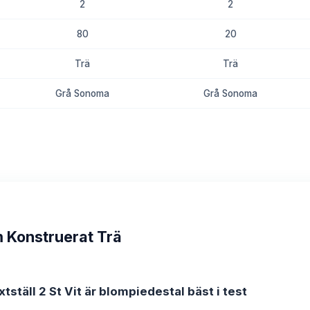
2
2
80
20
Trä
Trä
Grå Sonoma
Grå Sonoma
8.8
8.4
m Konstruerat Trä
tställ 2 St Vit är blompiedestal bäst i test