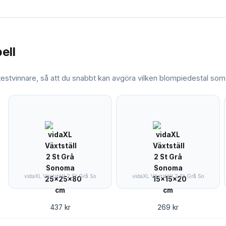
ell
 testvinnare, så att du snabbt kan avgöra vilken
blompiedestal
som 
vidaXL Växtställ 2 St Grå So
vidaXL Växtställ 2 St Grå So
437 kr
269 kr