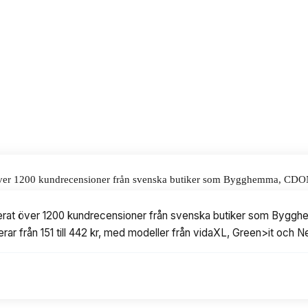
t pris på 406 kr.
alar för våra omdömen.
t över 1200 kundrecensioner från svenska butiker som Bygghemma, CDON o
till 442 kr, med modeller från vidaXL, Green>it och Nelson Garden.
lyserat över 1200 kundrecensioner från svenska butiker som Bygg
ierar från 151 till 442 kr, med modeller från vidaXL, Green>it och 