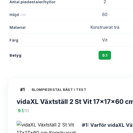
Antal piedestaler/hyllor
2
Höjd
cm
60
Material
Konstruerat trä
Färg
Vit
Betyg
9.1
#
1
BLOMPIEDESTAL BÄST I TEST
vidaXL Växtställ 2 St Vit 17x17x60 c
·
9.1
/10
#1: Varför vidaXL Väx