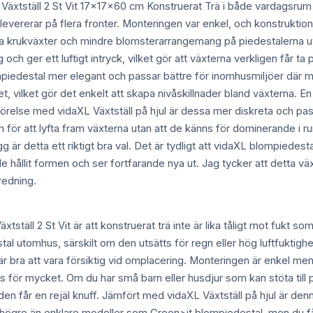
L Växtställ 2 St Vit 17x17x60 cm Konstruerat Trä i både vardagsru
levererar på flera fronter. Monteringen var enkel, och konstruktione
 krukväxter och mindre blomsterarrangemang på piedestalerna utan
 och ger ett luftigt intryck, vilket gör att växterna verkligen får
piedestal mer elegant och passar bättre för inomhusmiljöer där man
et, vilket gör det enkelt att skapa nivåskillnader bland växterna. En 
mförelse med vidaXL Växtställ på hjul är dessa mer diskreta och pas
 för att lyfta fram växterna utan att de känns för dominerande i 
 är detta ett riktigt bra val. Det är tydligt att vidaXL blompiedest
 hållit formen och ser fortfarande nya ut. Jag tycker att detta vä
redning.
ställ 2 St Vit är att konstruerat trä inte är lika tåligt mot fukt som
tal utomhus, särskilt om den utsätts för regn eller hög luftfuktig
 är bra att vara försiktig vid omplacering. Monteringen är enkel m
 för mycket. Om du har små barn eller husdjur som kan stöta till pie
en får en rejäl knuff. Jämfört med vidaXL Växtställ på hjul är denna
t högre än enklare modeller som Green>it blompiedestal, men du får