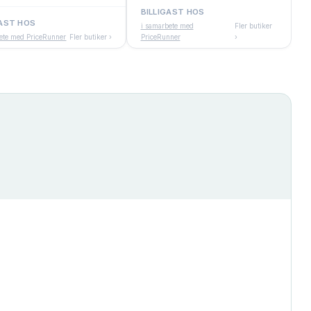
BILLIGAST HOS
GAST HOS
i samarbete med
Fler butiker
ete med PriceRunner
Fler butiker ›
PriceRunner
›