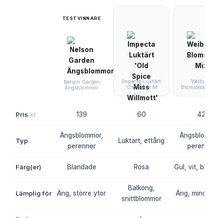
TESTVINNARE
Impecta Luktärt
Weibulls
Nelson Garden
'Old Spice M
Blomsteräng M
Ängsblommor
Pris
kr
139
60
42
Ängsblommor,
Ängsblommo
Typ
Luktärt, ettårig
perenner
perenner
Färg(er)
Blandade
Rosa
Gul, vit, blan
Balkong,
Lämplig för
Äng, större ytor
Äng, mindre y
snittblommor