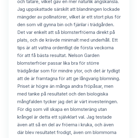
och tätare, vilket gav en mer naturlik ängskänsla.
Jag uppskattade särskilt att blandningen lockade
mängder av pollinatörer, vilket är ett stort plus för
den som vill gynna bin och fjärilar i trädgården.
Det var enkelt att så blomsterfröerna direkt på
plats, och de krävde minimalt med underhåll. Ett
tips är att vattna ordentligt de första veckorna
för att få bästa resultat. Nelson Garden
blomsterfröer passar lika bra för större
trädgårdar som för mindre ytor, och det är tydligt
att de är framtagna för att ge långvarig blomning.
Priset är högre än många andra fröpåsar, men
med tanke på resultatet och den biologiska
mångfalden tycker jag det är värt investeringen.
För dig som vill skapa en blomsteräng utan
krångel är detta ett självklart val. Jag testade
även att så en del av fröerna i kruka, och även
där blev resultatet frodigt, även om blommorna