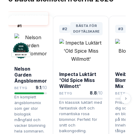
BLOMSTERFRÖER
BÄST I TEST
#
1
BÄSTA FÖR
#
2
#
3
DOFTÄLSKARE
PR
2026
.
Testix
BÄST I TEST
Nelson
Impecta Luktärt
Weibull
Garden
'Old Spice Miss
Blomst
Ängsblommor
Willmott'
Mix
9.1
/10
BETYG
8.8
/10
BETYG
BETYG
En komplett
›
En klassisk luktärt med
Prisvärd m
ängsblomsmix
fantastisk doft och
dig som vi
som ger stor
romantiska rosa
en bloms
biologisk
blommor. Perfekt för
på liten yt
mångfald och
snitt och
Innehåller
vacker blomning
balkongodling.
tåliga arte
hela sommaren.