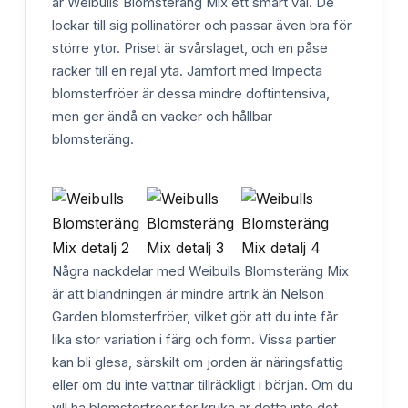
är Weibulls Blomsteräng Mix ett smart val. De
lockar till sig pollinatörer och passar även bra för
större ytor. Priset är svårslaget, och en påse
räcker till en rejäl yta. Jämfört med Impecta
blomsterfröer är dessa mindre doftintensiva,
men ger ändå en vacker och hållbar
blomsteräng.
Några nackdelar med Weibulls Blomsteräng Mix
är att blandningen är mindre artrik än Nelson
Garden blomsterfröer, vilket gör att du inte får
lika stor variation i färg och form. Vissa partier
kan bli glesa, särskilt om jorden är näringsfattig
eller om du inte vattnar tillräckligt i början. Om du
vill ha blomsterfröer för kruka är detta inte det