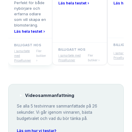
Perfekt för både
Läs hela testet ›
Läs hela t
nybörjare och
erfarna odlare
som vill skapa en
blomsteräng.
Läs hela testet ›
BILLIGAS
BILLIGAST HOS
BILLIGAST HOS
i samarbete
Fler
i samarbete 
i samarbete med
Fler
med
butiker
PriceRunner
PriceRunner
butiker ›
PriceRunner
›
Videosammanfattning
Se alla
5
testvinnare sammanfattade på 26
sekunder. Vi går igenom vinnaren, bästa
budgetvalet och vad du bör tänka på.
›
Läs om hur vi testar