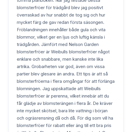
tömma plånboken. När jag testade dessa
blomsterfröer för trädgård blev jag positivt
överraskad av hur snabbt de tog sig och hur
mycket färg de gav redan första säsongen.
Fröblandningen innehåller både gula och vita
blommor, vilket ger en ljus och luftig känsla i
trädgården. Jämfört med Nelson Garden
blomsterfröer är Weibulls blomsterfröer något
enklare och snabbare, men kanske inte lika
artrika. Grobarheten var god, även om vissa
partier blev glesare än andra. Ett tips är att så
blomsterfröerna i flera omgångar för att förlänga
blomningen. Jag uppskattade att Weibulls
blomsterfröer är perenna, vilket innebär att du
får glädje av blomsterängen i flera år. De kräver
inte mycket skötsel, bara lite vattning i början
och ogräsrensning då och då. För dig som vill ha
blomsterfröer för rabatt eller äng till ett bra pris