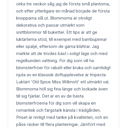
cirka tre veckor såg jag de första små plantorna,
och efter ytterligare en månad började de första
knopparna slå ut. Blommorna är otroligt
dekorativa och passar utmärkt som
snittblommor till buketter. Ett tips är att ge
luktärterna stöd, till exempel med bambupinnar
eller spaljé, eftersom de gärna klättrar. Jag
märkte att de trivdes bäst i soligt läge och med
regelbunden vattning. För dig som vill ha
blomsterfröer för rabatt eller kruka och samtidigt
njuta av en klassisk doftupplevelse är Impecta
Luktärt 'Old Spice Miss Willmott' ett utmärkt val.
Blommorna höll sig fina länge och lockade även
till sig fjärilar. Det är en av de bästa
blomsterfröerna för dig som vill skapa en
romantisk och färgstark känsla i trädgården.
Priset är rimligt med tanke på kvaliteten, och en
påse räcker till flera planteringar. Jämfört med