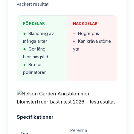
vackert resultat.
FÖRDELAR
NACKDELAR
+
Blandning av
−
Högre pris
många arter
−
Kan kräva större
+
Ger lång
yta
blomningstid
+
Bra för
pollinatörer
Specifikationer
Perenna
Typ