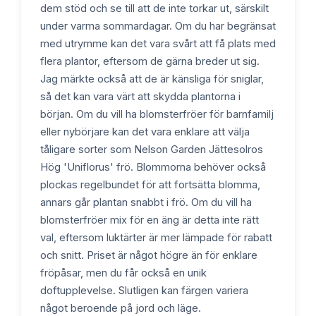
dem stöd och se till att de inte torkar ut, särskilt
under varma sommardagar. Om du har begränsat
med utrymme kan det vara svårt att få plats med
flera plantor, eftersom de gärna breder ut sig.
Jag märkte också att de är känsliga för sniglar,
så det kan vara värt att skydda plantorna i
början. Om du vill ha blomsterfröer för barnfamilj
eller nybörjare kan det vara enklare att välja
tåligare sorter som Nelson Garden Jättesolros
Hög 'Uniflorus' frö. Blommorna behöver också
plockas regelbundet för att fortsätta blomma,
annars går plantan snabbt i frö. Om du vill ha
blomsterfröer mix för en äng är detta inte rätt
val, eftersom luktärter är mer lämpade för rabatt
och snitt. Priset är något högre än för enklare
fröpåsar, men du får också en unik
doftupplevelse. Slutligen kan färgen variera
något beroende på jord och läge.