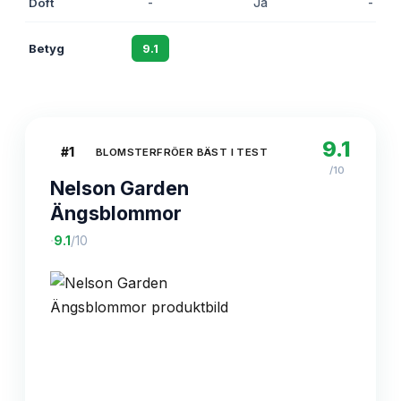
Doft
-
Ja
-
Betyg
9.1
8.8
8.5
9.1
#
1
BLOMSTERFRÖER BÄST I TEST
/10
Nelson Garden
Ängsblommor
·
9.1
/10