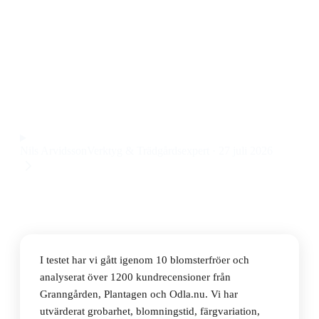
Den bästa blomsterfröerna 2026 är Nelson Garden
Ängsblommor, ett perennt fröpaket som ger rik
blomning och lockar pollinatörer till ett pris på 139 kr.
Observera att vi kan få provision via återförsäljarlänkar. Inga
varumärken betalar för våra omdömen.
Nils Arvidsson
Verktyg & Trädgårdsexpert
·
27 juli 2026
I testet har vi gått igenom 10 blomsterfröer och
analyserat över 1200 kundrecensioner från
Granngården, Plantagen och Odla.nu. Vi har
utvärderat grobarhet, blomningstid, färgvariation,