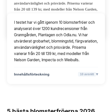
användarvänlighet och prisvärde. Priserna varierar
från 20 till 139 kr, med modeller från Nelson Garden,
Impecta och Weibulls.
I testet har vi gått igenom 10 blomsterfröer och
analyserat över 1200 kundrecensioner från
▾
Innehållsförteckning
10
avsnitt
Granngården, Plantagen och Odla.nu. Vi har
utvärderat grobarhet, blomningstid, färgvariation,
användarvänlighet och prisvärde. Priserna
varierar från 20 till 139 kr, med modeller från
Nelson Garden, Impecta och Weibulls.
▾
Innehållsförteckning
10
avsnitt
TOPPLISTA
5
bästa
blomsterfröerna
2026