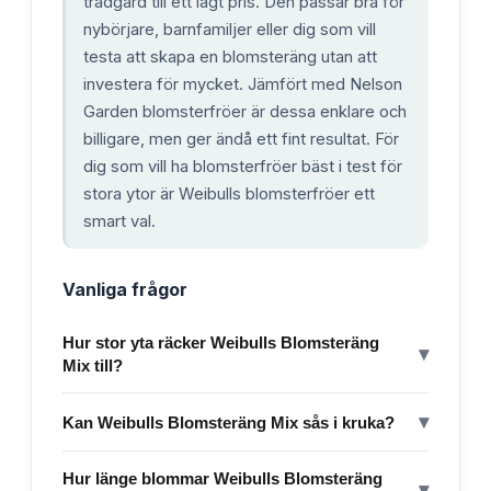
trädgård till ett lågt pris. Den passar bra för
nybörjare, barnfamiljer eller dig som vill
testa att skapa en blomsteräng utan att
investera för mycket. Jämfört med Nelson
Garden blomsterfröer är dessa enklare och
billigare, men ger ändå ett fint resultat. För
dig som vill ha blomsterfröer bäst i test för
stora ytor är Weibulls blomsterfröer ett
smart val.
Vanliga frågor
Hur stor yta räcker Weibulls Blomsteräng
▾
Mix till?
▾
Kan Weibulls Blomsteräng Mix sås i kruka?
Hur länge blommar Weibulls Blomsteräng
▾