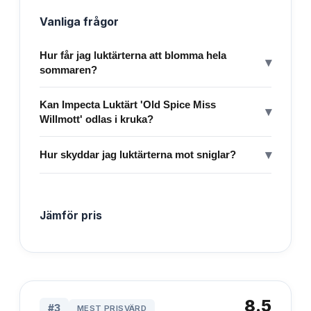
Vanliga frågor
Hur får jag luktärterna att blomma hela
▾
sommaren?
Kan Impecta Luktärt 'Old Spice Miss
▾
Willmott' odlas i kruka?
▾
Hur skyddar jag luktärterna mot sniglar?
Jämför pris
8.5
#
3
MEST PRISVÄRD