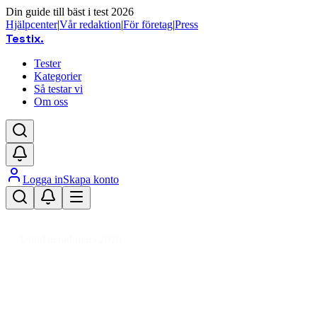
Din guide till bäst i test 2026
Hjälpcenter
|
Vår redaktion
|
För företag
|
Press
Testix
.
Tester
Kategorier
Så testar vi
Om oss
Logga in
Skapa konto
Hem
/
Trädgård
/
Krukor, Plantor & Odling
/
Blomsterfröer
Uppdaterad mars 2026
Blomsterfröer bäst i test –
Färgsprakande val för trädgården
2026