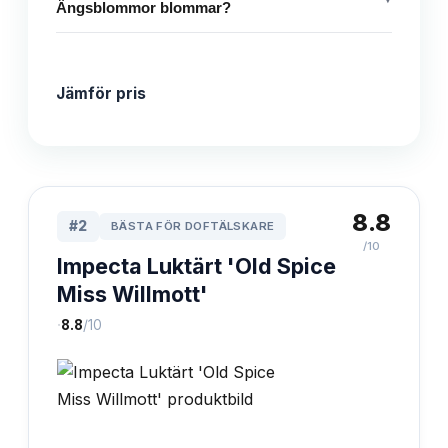
Ängsblommor blommar?
Jämför pris
8.8
#
2
BÄSTA FÖR DOFTÄLSKARE
/10
Impecta Luktärt 'Old Spice
Miss Willmott'
·
8.8
/10