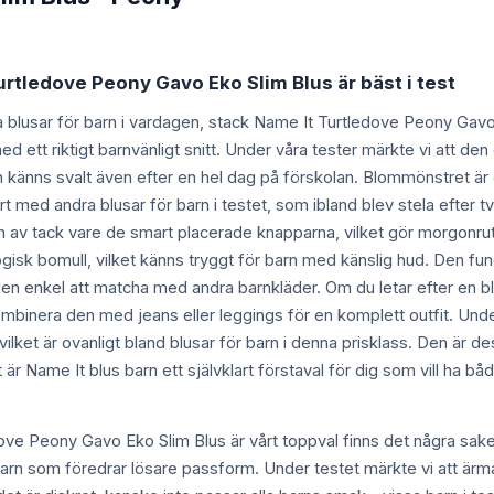
urtledove Peony Gavo Eko Slim Blus är bäst i test
lika blusar för barn i vardagen, stack Name It Turtledove Peony Gav
 ett riktigt barnvänligt snitt. Under våra tester märkte vi att den
h känns svalt även efter en hel dag på förskolan. Blommönstret är 
rt med andra blusar för barn i testet, som ibland blev stela efter 
och av tack vare de smart placerade knapparna, vilket gör morgonru
gisk bomull, vilket känns tryggt för barn med känslig hud. Den fungera
en enkel att matcha med andra barnkläder. Om du letar efter en blus
 kombinera den med jeans eller leggings för en komplett outfit. Unde
 vilket är ovanligt bland blusar för barn i denna prisklass. Den är
r Name It blus barn ett självklart förstaval för dig som vill ha båd
ove Peony Gavo Eko Slim Blus är vårt toppval finns det några saker
arn som föredrar lösare passform. Under testet märkte vi att ärmar