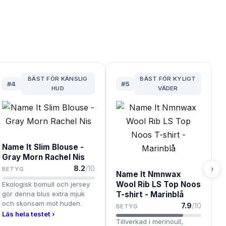
BÄST FÖR KÄNSLIG
BÄST FÖR KYLIGT
#
4
#
5
HUD
VÄDER
Name It Slim Blouse -
Gray Morn Rachel Nis
8.2
/10
›
BETYG
Name It Nmnwax
Wool Rib LS Top Noos
Ekologisk bomull och jersey
gör denna blus extra mjuk
T-shirt - Marinblå
och skonsam mot huden.
7.9
/10
BETYG
Läs hela testet ›
Tillverkad i merinoull,