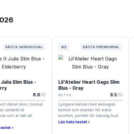
026
BÄSTA VARDAGSVAL
#
3
BÄSTA PREMIUMVAL
Julia Slim Blus -
Lil'Atelier Heart Gago Slim
rry
Blus - Gray
8.8
/10
8.5
/10
BETYG
ch stilren blus i bomull
Lyxigare känsla med ekologisk
r utmärkt till
bomull och elastan för extra
uk och är lätt att
komfort, perfekt för känslig hud.
Läs hela testet ›
testet ›