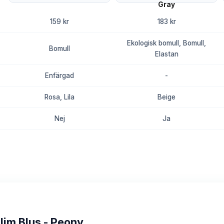
159 kr
183 kr
Ekologisk bomull, Bomull,
Bomull
Elastan
Enfärgad
-
Rosa, Lila
Beige
Nej
Ja
8.8
8.5
lim Blus - Peony