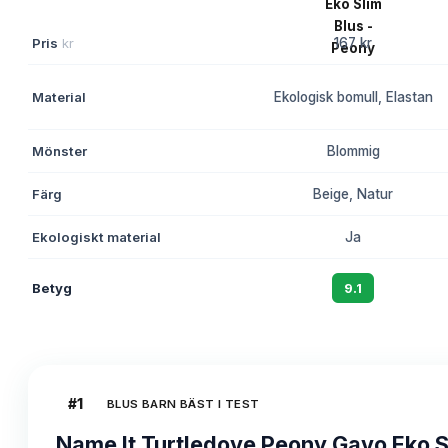
Pris
kr
167 kr
Material
Ekologisk bomull, Elastan
Mönster
Blommig
Färg
Beige, Natur
Ekologiskt material
Ja
Betyg
9.1
#
1
BLUS BARN BÄST I TEST
Name It Turtledove Peony Gavo Eko S