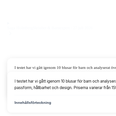
ekologisk bomull med mjuk stretch och charmigt blommönster
Observera att vi kan få provision via återförsäljarlänkar. Inga varumärken bet
Saga Holmberg
Skönhet & Barnexpert
·
27 juli 2026
I testet har vi gått igenom 10 blusar för barn och analyserat
hållbarhet och design. Priserna varierar från 159 till 199 kr, m
I testet har vi gått igenom 10 blusar för barn och analys
passform, hållbarhet och design. Priserna varierar från 159
Innehållsförteckning
Innehållsförteckning