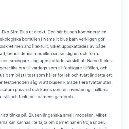
o Eko Slim Blus ut direkt. Den här blusen kombinerar en
 ekologiska bomullen i Name It blus barn verkligen gör
diskret men ändå lekfullt, vilket uppskattades av både
tvätt, behöll denna modellen sin smidighet och form.
tinen smidigare. Jag uppskattade särskilt att Name It blus
r lika bra till vardags som till festligare tillfällen, och
 barn bäst i test som håller för lek och tvätt är detta ett
r testperioden såg vi att blusen klarade flera tvättar utan
 dessutom prisvärd och känns som en investering i hållbara
e stil och funktion i barnens garderob.
 att tänka på. Blusen är ganska smal i modellen, vilket
na kan kännas lite tajta om barnet har en tröja under.