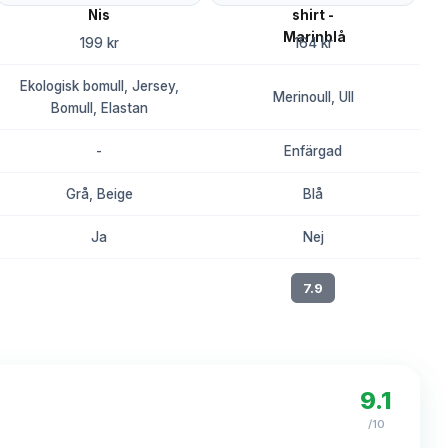
199 kr
164 kr
Ekologisk bomull, Jersey,
Merinoull, Ull
Bomull, Elastan
-
Enfärgad
Grå, Beige
Blå
Ja
Nej
8.2
7.9
9.1
/10