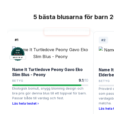
5
bästa
blusarna för barn
2
TOPPLISTA
BLUS BARN BÄST I TEST
#
1
#
2
2026
.
Testix
BÄST I TEST
Name It Turtledove Peony Gavo Eko
Name It 
Slim Blus - Peony
Elderbe
9.1
/10
BETYG
BETYG
Ekologisk bomull, snygg blommig design och
Prisvärd o
bra pris gör denna blus till ett toppval för barn.
som passa
Passar både till vardag och fest.
vardagsbr
matcha.
Läs hela testet ›
Läs hela 