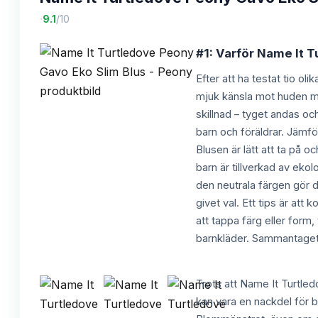
·
9.1
/10
#1: Varför Name It T
Efter att ha testat tio o
mjuk känsla mot huden med
skillnad – tyget andas oc
barn och föräldrar. Jämfö
Blusen är lätt att ta på 
barn är tillverkad av ekolo
den neutrala färgen gör d
givet val. Ett tips är att
att tappa färg eller form,
barnkläder. Sammantaget ä
Trots att Name It Turtled
kan vara en nackdel för b