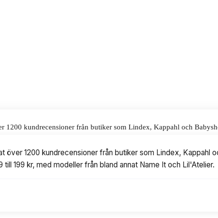
 till ett pris på 167 kr.
alar för våra omdömen.
 över 1200 kundrecensioner från butiker som Lindex, Kappahl och Babysho
ed modeller från bland annat Name It och Lil'Atelier.
erat över 1200 kundrecensioner från butiker som Lindex, Kappahl o
 till 199 kr, med modeller från bland annat Name It och Lil'Atelier.