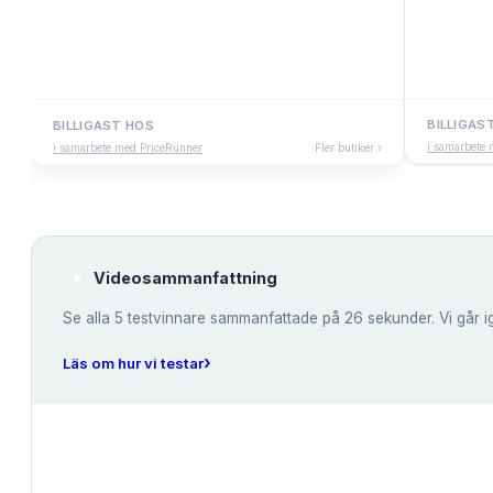
BILLIGAS
BILLIGAST HOS
i samarbete
i samarbete med PriceRunner
Fler butiker ›
Videosammanfattning
Se alla
5
testvinnare sammanfattade på 26 sekunder. Vi går i
›
Läs om hur vi testar