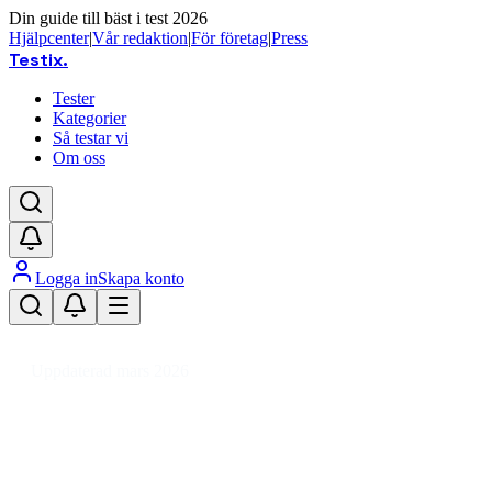
Din guide till bäst i test 2026
Hjälpcenter
|
Vår redaktion
|
För företag
|
Press
Testix
.
Tester
Kategorier
Så testar vi
Om oss
Logga in
Skapa konto
Hem
/
Kläder
/
Barnkläder
/
Överdelar Barnkläder
/
Blus barn
Uppdaterad mars 2026
Blus barn bäst i test 2026 – Topp
Den bästa blusen för barn 2026 är Name It Turtledove Peon