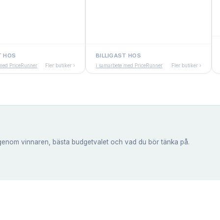
T HOS
BILLIGAST HOS
 med PriceRunner
Fler butiker ›
i samarbete med PriceRunner
Fler butiker ›
genom vinnaren, bästa budgetvalet och vad du bör tänka på.