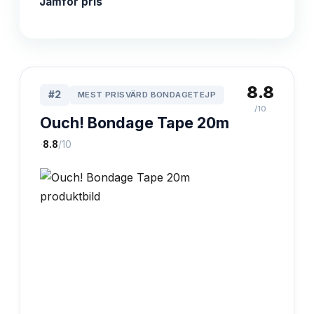
Jämför pris
8.8
#
2
MEST PRISVÄRD BONDAGETEJP
/10
Ouch! Bondage Tape 20m
·
8.8
/10