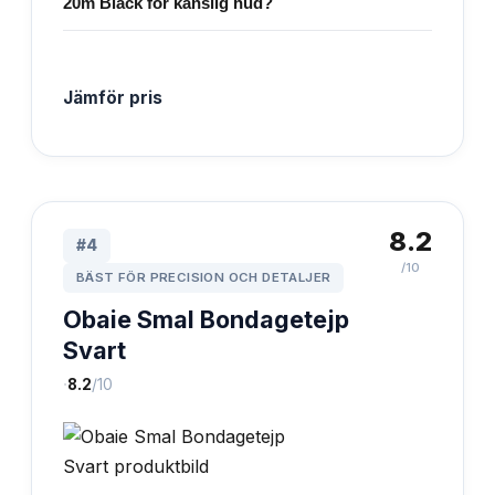
20m Black för känslig hud?
Jämför pris
8.2
#
4
/10
BÄST FÖR PRECISION OCH DETALJER
Obaie Smal Bondagetejp
Svart
·
8.2
/10