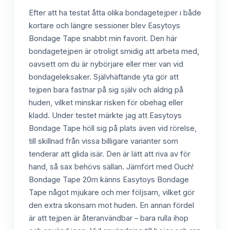
Efter att ha testat åtta olika bondagetejper i både
kortare och längre sessioner blev Easytoys
Bondage Tape snabbt min favorit. Den här
bondagetejpen är otroligt smidig att arbeta med,
oavsett om du är nybörjare eller mer van vid
bondageleksaker. Självhäftande yta gör att
tejpen bara fastnar på sig själv och aldrig på
huden, vilket minskar risken för obehag eller
kladd. Under testet märkte jag att Easytoys
Bondage Tape höll sig på plats även vid rörelse,
till skillnad från vissa billigare varianter som
tenderar att glida isär. Den är lätt att riva av för
hand, så sax behövs sällan. Jämfört med Ouch!
Bondage Tape 20m känns Easytoys Bondage
Tape något mjukare och mer följsam, vilket gör
den extra skonsam mot huden. En annan fördel
är att tejpen är återanvändbar – bara rulla ihop