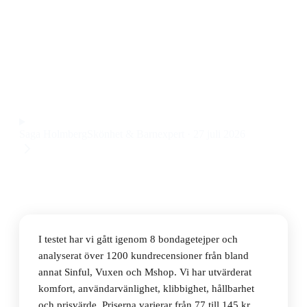
Den bästa bondagetejpen 2026 är Easytoys
bondagetejp, som är enkel att använda, självhäftande
och lämnar inga kladdiga rester. Priset ligger på 95 kr.
Observera att vi kan få provision via återförsäljarlänkar. Inga
varumärken betalar för våra omdömen.
Saga Holmberg
Skönhet & Barnexpert
·
27 juli 2026
I testet har vi gått igenom 8 bondagetejper och
analyserat över 1200 kundrecensioner från bland
annat Sinful, Vuxen och Mshop. Vi har utvärderat
komfort, användarvänlighet, klibbighet, hållbarhet
och prisvärde. Priserna varierar från 77 till 145 kr,