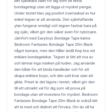
det självklara valet för dig som vill testa
bondagetejp utan att lägga ut mycket pengar.
Under testet blev jag positivt överraskad av hur
enkel tejpen är att använda. Den självhäftande
ytan fungerar smidigt och tejpen fastnar bara på
sig själv, vilket gör den säker även för nybörjare.
Jämfört med Easytoys Bondage Tape känns
Bedroom Fantasies Bondage Tape 20m Black
något tunnare, men den håller ändå ihop bra vid
enklare bondagelekar. Tejpen är lätt att riva av
och lämnar inga märken på huden. Jag använde
den både för att binda handleder och för att
skapa enklare bojor, och den satt kvar utan att
glida. Priset är det lägsta i testet, vilket gör den
till ett utmärkt val för dig som vill prova på
bondage utan att investera för mycket. Bedroom
Fantasies Bondage Tape 20m Black är också lätt
att ta med och diskret att förvara. Om du vill ha