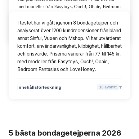
med modeller från Easytoys, Ouch!, Obaie, Bedroom
Fantasies och LoveHoney.
I testet har vi gått igenom 8 bondagetejper och
analyserat över 1200 kundrecensioner från bland
▾
Innehållsförteckning
10
avsnitt
annat Sinful, Vuxen och Mshop. Vi har utvärderat
komfort, användarvänlighet, klibbighet, hållbarhet
och prisvärde. Priserna varierar från 77 till 145 kr,
med modeller från Easytoys, Ouch!, Obaie,
Bedroom Fantasies och LoveHoney.
▾
Innehållsförteckning
10
avsnitt
TOPPLISTA
5
bästa
bondagetejperna
2026