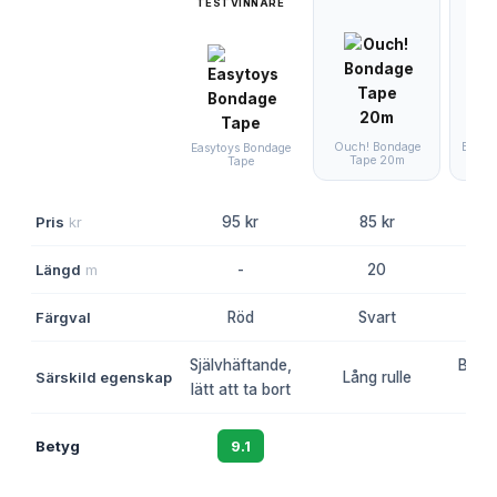
TESTVINNARE
Ouch! Bondage
Bedro
Easytoys Bondage
Tape 20m
Bo
Tape
Pris
kr
95 kr
85 kr
Längd
m
-
20
Färgval
Röd
Svart
Självhäftande,
Budge
Särskild egenskap
Lång rulle
lätt att ta bort
Betyg
9.1
8.8