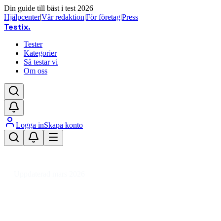
Din guide till bäst i test 2026
Hjälpcenter
|
Vår redaktion
|
För företag
|
Press
Testix
.
Tester
Kategorier
Så testar vi
Om oss
Logga in
Skapa konto
Hem
/
Hälsa
/
Kroppsvård & Hygien
/
Sexleksaker
/
Bojor & Rep
/
Bondagetejp
Uppdaterad mars 2026
Bondagetejp bäst i test 2026 –
prisvärda och säkra val