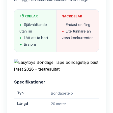
en trygg och enkel introduktion till bondage.
FÖRDELAR
NACKDELAR
+
Självhäftande
−
Endast en färg
utan lim
−
Lite tunnare än
+
Lätt att ta bort
vissa konkurrenter
+
Bra pris
Specifikationer
Typ
Bondagetejp
Längd
20 meter