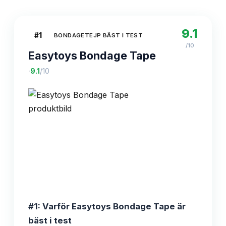
9.1
#
1
BONDAGETEJP BÄST I TEST
/10
Easytoys Bondage Tape
·
9.1
/10
#1: Varför Easytoys Bondage Tape är
bäst i test