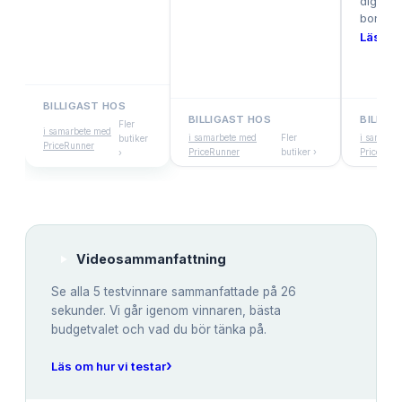
dig som 
bondag
Läs hel
BILLIGAST HOS
BILLIGAST HOS
BILLIG
Fler
i samarbete med
i samarbete med
Fler
i samarbe
butiker
PriceRunner
PriceRunner
butiker ›
PriceRunn
›
Videosammanfattning
Se alla
5
testvinnare sammanfattade på 26
sekunder. Vi går igenom vinnaren, bästa
budgetvalet och vad du bör tänka på.
›
Läs om hur vi testar