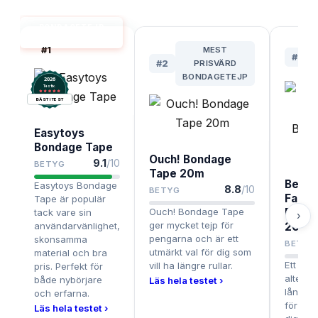
BONDAGETEJP
BÄST I TEST
#
1
MEST
#
3
#
2
PRISVÄRD
BONDAGETEJP
2026
.
Testix
BÄST I TEST
Easytoys
Bondage Tape
Ouch! Bondage
9.1
/10
BETYG
Tape 20m
Bedr
Easytoys Bondage
8.8
/10
BETYG
Fanta
Tape är populär
Ouch! Bondage Tape
Bonda
tack vare sin
›
ger mycket tejp för
användarvänlighet,
20m B
pengarna och är ett
skonsamma
BETYG
utmärkt val för dig som
material och bra
Ett av d
vill ha längre rullar.
pris. Perfekt för
alterna
både nybörjare
Läs hela testet ›
lång ru
och erfarna.
för nyb
Läs hela testet ›