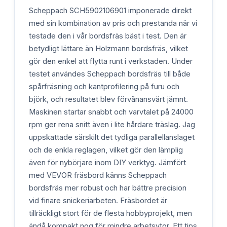
Scheppach SCH5902106901 imponerade direkt
med sin kombination av pris och prestanda när vi
testade den i vår bordsfräs bäst i test. Den är
betydligt lättare än Holzmann bordsfräs, vilket
gör den enkel att flytta runt i verkstaden. Under
testet användes Scheppach bordsfräs till både
spårfräsning och kantprofilering på furu och
björk, och resultatet blev förvånansvärt jämnt.
Maskinen startar snabbt och varvtalet på 24000
rpm ger rena snitt även i lite hårdare träslag. Jag
uppskattade särskilt det tydliga parallellanslaget
och de enkla reglagen, vilket gör den lämplig
även för nybörjare inom DIY verktyg. Jämfört
med VEVOR fräsbord känns Scheppach
bordsfräs mer robust och har bättre precision
vid finare snickeriarbeten. Fräsbordet är
tillräckligt stort för de flesta hobbyprojekt, men
ändå kompakt nog för mindre arbetsytor. Ett tips