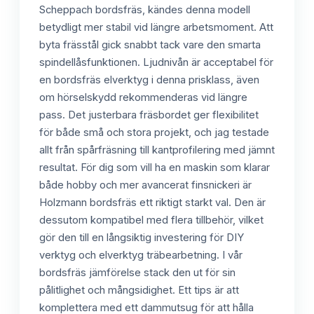
Scheppach bordsfräs, kändes denna modell
betydligt mer stabil vid längre arbetsmoment. Att
byta frässtål gick snabbt tack vare den smarta
spindellåsfunktionen. Ljudnivån är acceptabel för
en bordsfräs elverktyg i denna prisklass, även
om hörselskydd rekommenderas vid längre
pass. Det justerbara fräsbordet ger flexibilitet
för både små och stora projekt, och jag testade
allt från spårfräsning till kantprofilering med jämnt
resultat. För dig som vill ha en maskin som klarar
både hobby och mer avancerat finsnickeri är
Holzmann bordsfräs ett riktigt starkt val. Den är
dessutom kompatibel med flera tillbehör, vilket
gör den till en långsiktig investering för DIY
verktyg och elverktyg träbearbetning. I vår
bordsfräs jämförelse stack den ut för sin
pålitlighet och mångsidighet. Ett tips är att
komplettera med ett dammutsug för att hålla