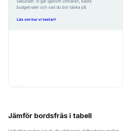
sekunder. Vi går igenom vinnaren, bästa
budgetvalet och vad du bör tänka på.
›
Läs om hur vi testar
JÄMFÖRELSE
Jämför
bordsfräs
i tabell
I tabellen nedan ser du de viktigaste skillnaderna mellan