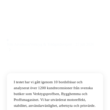
Den bästa bordsfräsen 2026 är Holzmann TFM610V,
en robust och kraftfull bordsfräs med stabil
konstruktion och jämn gång till ett pris på 3569 kr.
Observera att vi kan få provision via återförsäljarlänkar. Inga
varumärken betalar för våra omdömen.
Nils Arvidsson
Verktyg & Trädgårdsexpert
·
27 juli 2026
I testet har vi gått igenom 10 bordsfräsar och
analyserat över 1200 kundrecensioner från svenska
butiker som Verktygsproffsen, Bygghemma och
Proffsmagasinet. Vi har utvärderat motoreffekt,
stabilitet, användarvänlighet, arbetsyta och prisvärde.