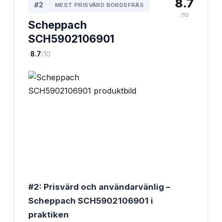
8.7
#
2
MEST PRISVÄRD BORDSFRÄS
/10
Scheppach
SCH5902106901
·
8.7
/10
#2: Prisvärd och användarvänlig –
Scheppach SCH5902106901 i
praktiken