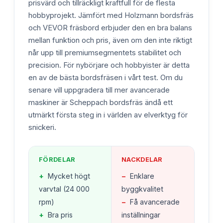
prisvärd och tillräckligt kraftfull för de flesta
hobbyprojekt. Jämfört med Holzmann bordsfräs
och VEVOR fräsbord erbjuder den en bra balans
mellan funktion och pris, även om den inte riktigt
når upp till premiumsegmentets stabilitet och
precision. För nybörjare och hobbyister är detta
en av de bästa bordsfräsen i vårt test. Om du
senare vill uppgradera till mer avancerade
maskiner är Scheppach bordsfräs ändå ett
utmärkt första steg in i världen av elverktyg för
snickeri.
FÖRDELAR
NACKDELAR
+
Mycket högt
−
Enklare
varvtal (24 000
byggkvalitet
rpm)
−
Få avancerade
+
Bra pris
inställningar