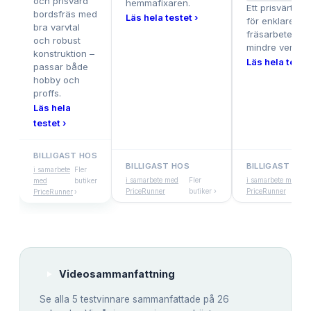
och prisvärd
hemmafixaren.
Ett prisvärt alt
bordsfräs med
Läs hela testet ›
för enklare
bra varvtal
fräsarbeten o
och robust
mindre verkstä
konstruktion –
Läs hela testet
passar både
hobby och
proffs.
Läs hela
testet ›
BILLIGAST HOS
BILLIGAST HOS
BILLIGAST HOS
i samarbete
Fler
i samarbete med
Fler
i samarbete med
med
butiker
PriceRunner
butiker ›
PriceRunner
PriceRunner
›
Videosammanfattning
Se alla
5
testvinnare sammanfattade på 26