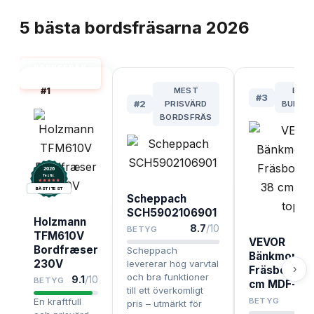
TOPPLISTA
5
bästa
bordsfräsarna
2026
BORDSFRÄS
BÄST I TEST
#
1
MEST
BÄS
#
3
#
2
PRISVÄRD
BUDGE
BORDSFRÄS
2026
.
Testix
BÄST I TEST
Scheppach
SCH5902106901
Holzmann
8.7
/10
BETYG
TFM610V
VEVOR
Bordfræser
Scheppach
Bänkmonter
230V
levererar hög varvtal
›
Fräsbord 61
och bra funktioner
9.1
/10
BETYG
cm MDF-to
till ett överkomligt
En kraftfull
BETYG
pris – utmärkt för