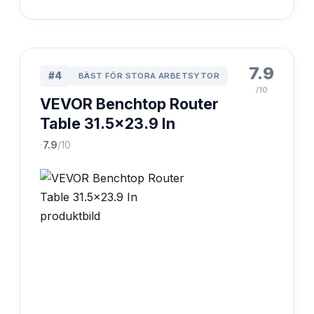
7.9
#
4
BÄST FÖR STORA ARBETSYTOR
/10
VEVOR Benchtop Router
Table 31.5x23.9 In
·
7.9
/10