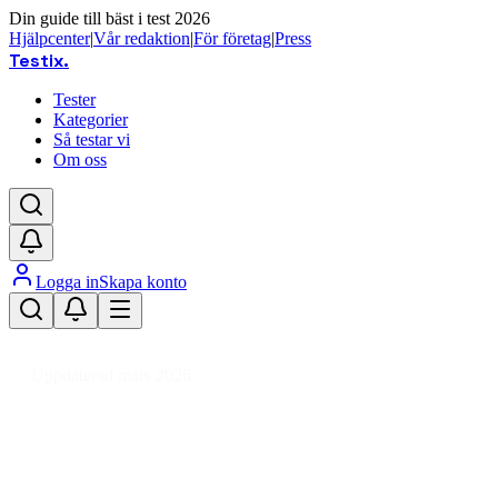
Din guide till bäst i test 2026
Hjälpcenter
|
Vår redaktion
|
För företag
|
Press
Testix
.
Tester
Kategorier
Så testar vi
Om oss
Logga in
Skapa konto
Hem
/
DIY
/
Verktyg & Maskiner
/
Elverktyg
/
Fräs
/
Bordsfräs
Uppdaterad mars 2026
Bordsfräs bäst i test 2026 – jämför
fräsbord och elverktyg