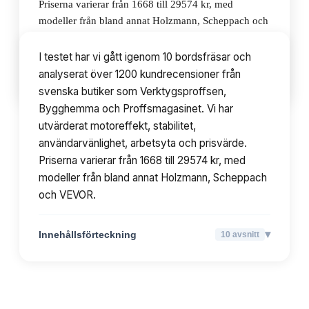
Priserna varierar från 1668 till 29574 kr, med
modeller från bland annat Holzmann, Scheppach och
VEVOR.
I testet har vi gått igenom 10 bordsfräsar och
analyserat över 1200 kundrecensioner från
▾
Innehållsförteckning
10
avsnitt
svenska butiker som Verktygsproffsen,
Bygghemma och Proffsmagasinet. Vi har
utvärderat motoreffekt, stabilitet,
användarvänlighet, arbetsyta och prisvärde.
Priserna varierar från 1668 till 29574 kr, med
modeller från bland annat Holzmann, Scheppach
och VEVOR.
▾
Innehållsförteckning
10
avsnitt