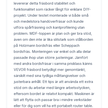
levererar detta fräsbord stabilitet och
funktionalitet som räcker långt för enklare DIY-
projekt. Under testet monterade vi både små
och medelstora handöverfräsar och kunde
utföra spårfräsning och kantprofilering utan
problem. MDF-toppen är plan och ger bra stöd,
även om den inte är lika slitstark som stålborden
på Holzmann bordsfräs eller Scheppach
bordsfräs. Monteringen var enkel och alla delar
passade ihop utan större justeringar. Jämfört
med andra bordsfräsar i samma prisklass känns
VEVOR fräsbord betydligt mer genomtänkt,
särskilt med sina tydliga måttangivelser och
justerbara anhåll. Ett tips är att använda ett extra
stöd om du arbetar med längre arbetsstycken,
eftersom bordet är relativt kompakt. Maskinen är
lätt att flytta och passar bra i mindre verkstäder
eller för dig som vill ha ett portabelt router table.