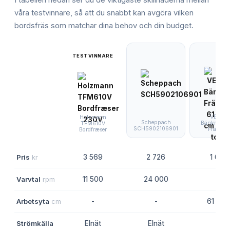
våra testvinnare, så att du snabbt kan avgöra vilken
bordsfräs
som matchar dina behov och din budget.
TESTVINNARE
VEVOR
Holzmann
Scheppach
Bänkmonte
TFM610V
SCH5902106901
Fräsbor
Bordfræser
Pris
kr
3 569
2 726
1 668
Varvtal
rpm
11 500
24 000
-
Arbetsyta
cm
-
-
61 x 3
Strömkälla
Elnät
Elnät
-