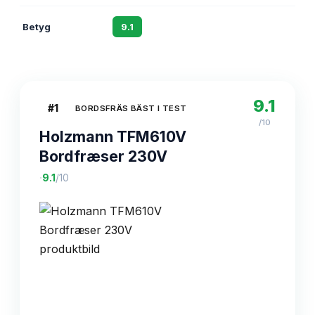
Betyg
9.1
8.7
8.2
9.1
#
1
BORDSFRÄS BÄST I TEST
/10
Holzmann TFM610V
Bordfræser 230V
·
9.1
/10