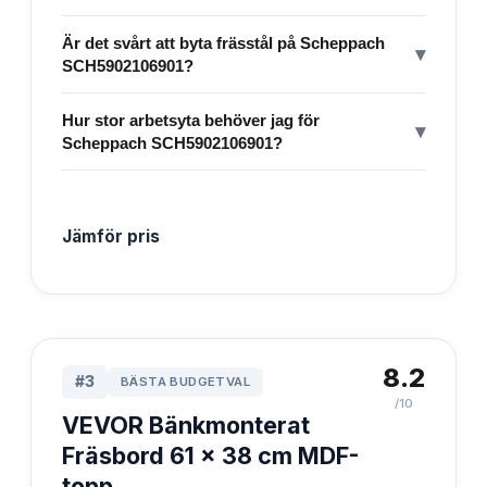
Är det svårt att byta frässtål på Scheppach
▾
SCH5902106901?
Hur stor arbetsyta behöver jag för
▾
Scheppach SCH5902106901?
Jämför pris
8.2
#
3
BÄSTA BUDGETVAL
/10
VEVOR Bänkmonterat
Fräsbord 61 x 38 cm MDF-
topp