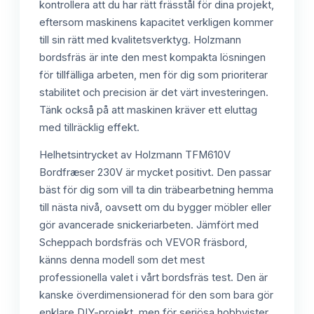
kontrollera att du har rätt frässtål för dina projekt,
eftersom maskinens kapacitet verkligen kommer
till sin rätt med kvalitetsverktyg. Holzmann
bordsfräs är inte den mest kompakta lösningen
för tillfälliga arbeten, men för dig som prioriterar
stabilitet och precision är det värt investeringen.
Tänk också på att maskinen kräver ett eluttag
med tillräcklig effekt.
Helhetsintrycket av Holzmann TFM610V
Bordfræser 230V är mycket positivt. Den passar
bäst för dig som vill ta din träbearbetning hemma
till nästa nivå, oavsett om du bygger möbler eller
gör avancerade snickeriarbeten. Jämfört med
Scheppach bordsfräs och VEVOR fräsbord,
känns denna modell som det mest
professionella valet i vårt bordsfräs test. Den är
kanske överdimensionerad för den som bara gör
enklare DIY-projekt, men för seriösa hobbyister