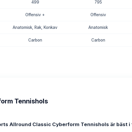
499
795
Offensiv +
Offensiv
Anatomisk, Rak, Konkav
Anatomisk
Carbon
Carbon
8.8
8.6
form Tennishols
rts Allround Classic Cyberform Tennishols är bäst i 