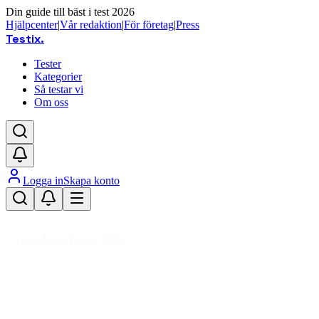
Din guide till bäst i test 2026
Hjälpcenter
|
Vår redaktion
|
För företag
|
Press
Testix
.
Tester
Kategorier
Så testar vi
Om oss
Logga in
Skapa konto
Hem
/
Sport
/
Racketsport
/
Bordtennis
/
Bordtennisstomme
Uppdaterad mars 2026
Bordtennisstomme bäst i test 2026 
Den bästa bordtennisstommen 2026 är STIGA Sports Allrou