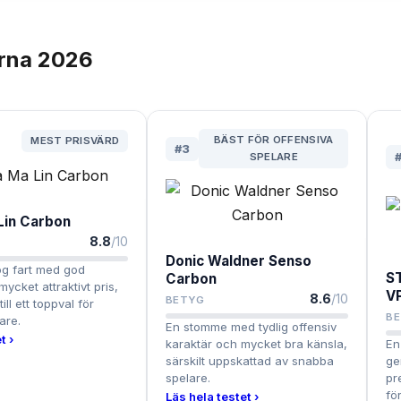
rna
2026
BÄST FÖR OFFENSIVA
MEST PRISVÄRD
#
3
SPELARE
Lin Carbon
8.8
/10
Donic Waldner Senso
g fart med god
ST
Carbon
t mycket attraktivt pris,
V
8.6
/10
BETYG
ill ett toppval för
B
are.
En stomme med tydlig offensiv
t ›
karaktär och mycket bra känsla,
En
särskilt uppskattad av snabba
ge
spelare.
pr
fö
Läs hela testet ›