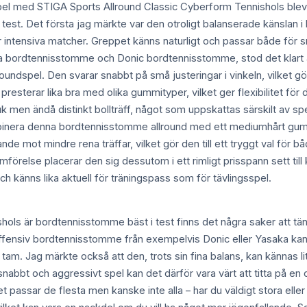
spel med STIGA Sports Allround Classic Cyberform Tennishols blev
st. Det första jag märkte var den otroligt balanserade känslan i han
r intensiva matcher. Greppet känns naturligt och passar både för 
 bordtennisstomme och Donic bordtennisstomme, stod det klart 
roundspel. Den svarar snabbt på små justeringar i vinkeln, vilket gö
presterar lika bra med olika gummityper, vilket ger flexibilitet för
men ändå distinkt bollträff, något som uppskattas särskilt av spe
nera denna bordtennisstomme allround med ett mediumhårt gummi f
tande mot mindre rena träffar, vilket gör den till ett tryggt val för 
förelse placerar den sig dessutom i ett rimligt prisspann sett ti
och känns lika aktuell för träningspass som för tävlingsspel.
hols är bordtennisstomme bäst i test finns det några saker att tä
fensiv bordtennisstomme från exempelvis Donic eller Yasaka kan 
tam. Jag märkte också att den, trots sin fina balans, kan kännas li
nabbt och aggressivt spel kan det därför vara värt att titta på en 
et passar de flesta men kanske inte alla – har du väldigt stora ell