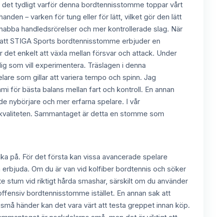
 det tydligt varför denna bordtennisstomme toppar vårt
den – varken för tung eller för lätt, vilket gör den lätt
snabba handledsrörelser och mer kontrollerade slag. När
att STIGA Sports bordtennisstomme erbjuder en
r det enkelt att växla mellan försvar och attack. Under
 dig som vill experimentera. Träslagen i denna
lare som gillar att variera tempo och spinn. Jag
ör bästa balans mellan fart och kontroll. En annan
både nybörjare och mer erfarna spelare. I vår
ll kvaliteten. Sammantaget är detta en stomme som
nka på. För det första kan vissa avancerade spelare
erbjuda. Om du är van vid kolfiber bordtennis och söker
te stum vid riktigt hårda smashar, särskilt om du använder
offensiv bordtennisstomme istället. En annan sak att
er små händer kan det vara värt att testa greppet innan köp.