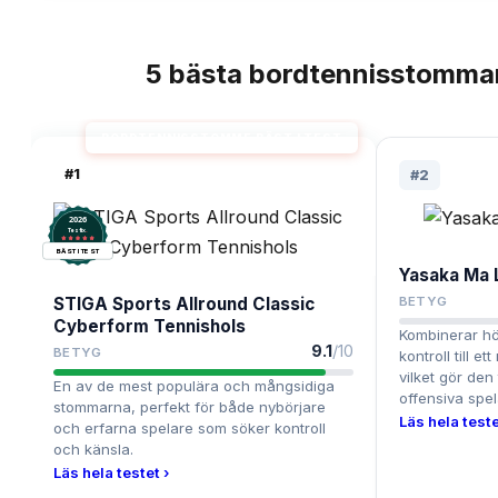
5
bästa
bordtennisstomma
TOPPLISTA
BORDTENNISSTOMME BÄST I TEST
#
1
#
2
2026
.
Testix
BÄST I TEST
Yasaka Ma 
STIGA Sports Allround Classic
BETYG
Cyberform Tennishols
Kombinerar hö
9.1
/10
BETYG
kontroll till et
vilket gör den t
En av de mest populära och mångsidiga
offensiva spel
stommarna, perfekt för både nybörjare
Läs hela teste
och erfarna spelare som söker kontroll
och känsla.
Läs hela testet ›