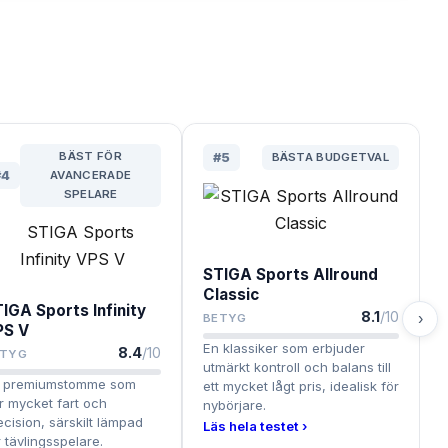
BÄST FÖR
#
5
BÄSTA BUDGETVAL
#
4
AVANCERADE
SPELARE
STIGA Sports Allround
Classic
IGA Sports Infinity
8.1
/10
›
BETYG
PS V
En klassiker som erbjuder
8.4
/10
ETYG
utmärkt kontroll och balans till
 premiumstomme som
ett mycket lågt pris, idealisk för
r mycket fart och
nybörjare.
ecision, särskilt lämpad
Läs hela testet ›
r tävlingsspelare.