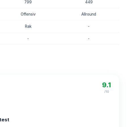
799
449
Offensiv
Allround
Rak
-
-
-
8.4
8.1
9.1
/10
test