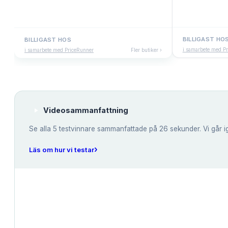
BILLIGAST HO
BILLIGAST HOS
i samarbete med P
i samarbete med PriceRunner
Fler butiker ›
Videosammanfattning
Se alla
5
testvinnare sammanfattade på 26 sekunder. Vi går i
›
Läs om hur vi testar