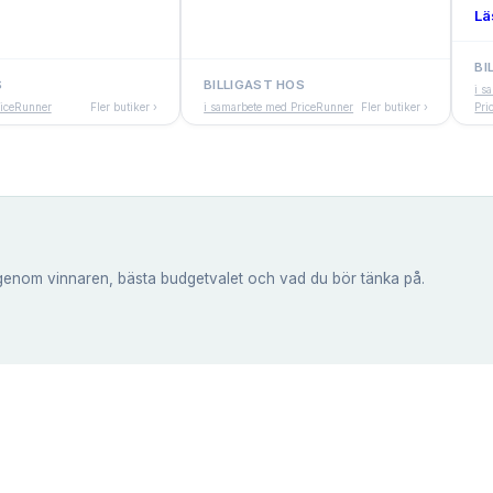
Lä
BI
S
BILLIGAST HOS
i s
riceRunner
Fler butiker ›
i samarbete med PriceRunner
Fler butiker ›
Pri
genom vinnaren, bästa budgetvalet och vad du bör tänka på.