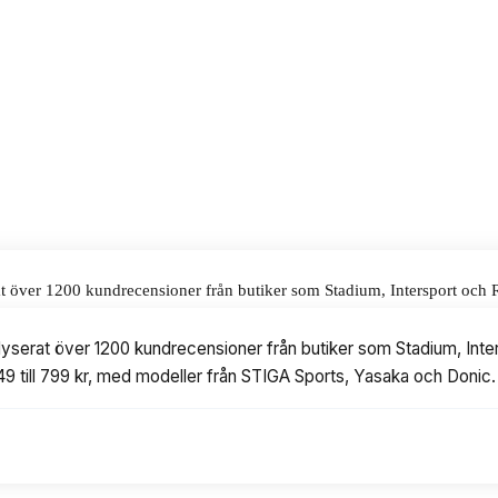
 699 kr.
alar för våra omdömen.
t över 1200 kundrecensioner från butiker som Stadium, Intersport och Rac
ed modeller från STIGA Sports, Yasaka och Donic.
yserat över 1200 kundrecensioner från butiker som Stadium, Inters
449 till 799 kr, med modeller från STIGA Sports, Yasaka och Donic.