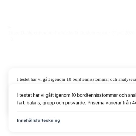
en allroundmodell med fin balans och känsla till ett pris på
Observera att vi kan få provision via återförsäljarlänkar. Inga varumärken bet
Hugo Dahlgren
Fordon, Friluftsliv & Outdoorexpert
·
27 juli 2026
I testet har vi gått igenom 10 bordtennisstommar och analysera
grepp och prisvärde. Priserna varierar från 449 till 799 kr, m
I testet har vi gått igenom 10 bordtennisstommar och anal
fart, balans, grepp och prisvärde. Priserna varierar från 
Innehållsförteckning
Innehållsförteckning