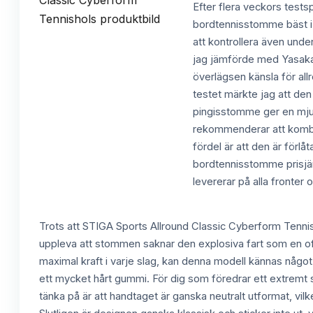
Efter flera veckors test
bordtennisstomme bäst i te
att kontrollera även unde
jag jämförde med Yasaka
överlägsen känsla för all
testet märkte jag att den 
pingisstomme ger en mjuk 
rekommenderar att kombi
fördel är att den är förlå
bordtennisstomme prisjäm
levererar på alla fronter 
Trots att STIGA Sports Allround Classic Cyberform Tennis
uppleva att stommen saknar den explosiva fart som en of
maximal kraft i varje slag, kan denna modell kännas något 
ett mycket hårt gummi. För dig som föredrar ett extremt s
tänka på är att handtaget är ganska neutralt utformat, vilk