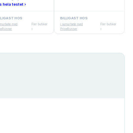
s hela testet ›
LLIGAST HOS
BILLIGAST HOS
amarbete med
Fler butiker
i samarbete med
Fler butiker
ceRunner
›
PriceRunner
›