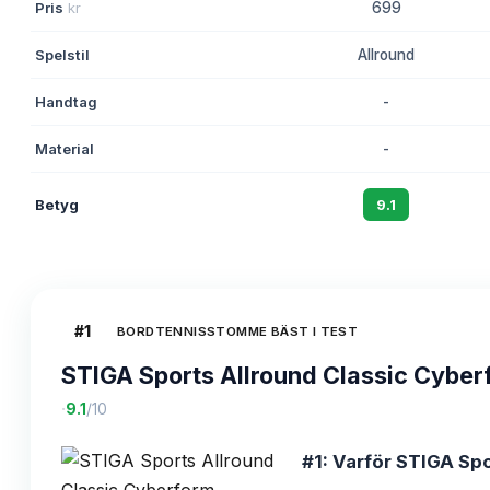
Pris
kr
699
Spelstil
Allround
Handtag
-
Material
-
Betyg
9.1
#
1
BORDTENNISSTOMME BÄST I TEST
STIGA Sports Allround Classic Cyber
·
9.1
/10
#1: Varför STIGA Spo