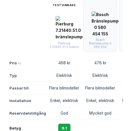
TESTVINNARE
Bosch
Bosc
Bränslepump 0
Pierburg
07
580 454
7.21440.51.0 bränsl
Pris
kr
468 kr
476 kr
Typ
Elektrisk
Elektrisk
E
Passar till
Flera bilmodeller
Flera bilmodeller
Äl
Installation
Enkel, elektrisk
Enkel, elektrisk
Enkel
Reservdelstillgång
God
Mycket god
Betyg
9.1
8.8