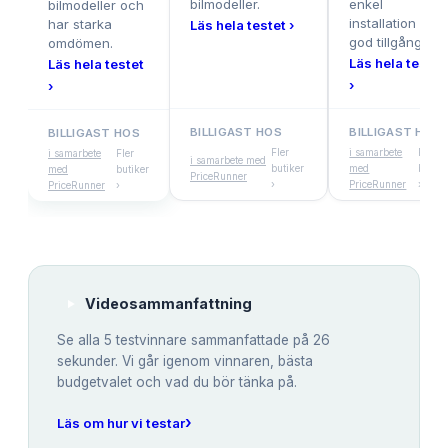
bilmodeller.
enkel
bilmodeller och
installation och
har starka
Läs hela testet ›
god tillgång.
omdömen.
Läs hela testet
Läs hela testet
›
›
BILLIGAST HOS
BILLIGAST HOS
BILLIGAST HOS
Fler
i samarbete
Fler
i samarbete
Fler
i samarbete med
butiker
med
butike
med
butiker
PriceRunner
›
PriceRunner
›
PriceRunner
›
Videosammanfattning
Se alla
5
testvinnare sammanfattade på 26
sekunder. Vi går igenom vinnaren, bästa
budgetvalet och vad du bör tänka på.
›
Läs om hur vi testar