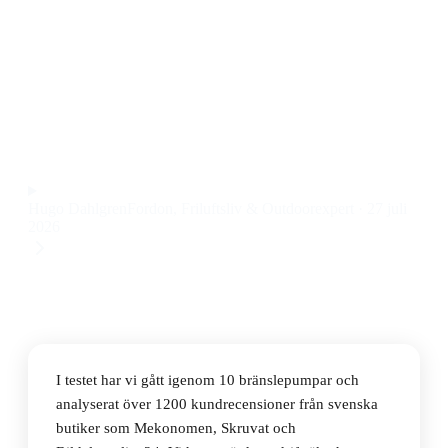
Den bästa bränslepumpen 2026 är Pierburg
7.21440.51.0 bränslepump, som kombinerar pålitlig
prestanda med tyst gång och enkel installation till ett
pris på 468 kr.
Observera att vi kan få provision via återförsäljarlänkar. Inga
varumärken betalar för våra omdömen.
Hugo Dahlgren
Fordon, Friluftsliv & Outdoorexpert
·
27 juli
2026
I testet har vi gått igenom 10 bränslepumpar och
analyserat över 1200 kundrecensioner från svenska
butiker som Mekonomen, Skruvat och