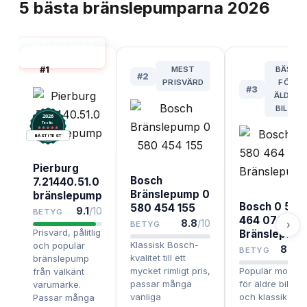
5
bästa
bränslepumparna
2026
BRÄNSLEPUMP
BÄST I TEST
#
1
MEST
BÄST
#
2
PRISVÄRD
FÖR
#
3
ÄLDRE
BILAR
2026
.
Testix
BÄST I TEST
Pierburg
Bosch
7.21440.51.0
Bränslepump 0
bränslepump
Bosch 0 580
580 454 155
9.1
/10
BETYG
464 070
8.8
/10
›
BETYG
Prisvärd, pålitlig
Bränslepum
Klassisk Bosch-
och populär
8.5
/1
BETYG
kvalitet till ett
bränslepump
mycket rimligt pris,
Populär modell
från välkänt
passar många
för äldre bilar
varumärke.
vanliga
och klassiker,
Passar många