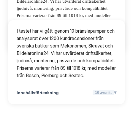
Bildelaronline24. Vi har utvärderat driftsäkerhet,
ljudnivå, montering, prisvärde och kompatibilitet.
Priserna varierar från 89 till 1018 kr, med modeller
från Bosch, Pierburg och Seatec.
I testet har vi gått igenom 10 bränslepumpar och
analyserat över 1200 kundrecensioner från
▾
Innehållsförteckning
10
avsnitt
svenska butiker som Mekonomen, Skruvat och
Bildelaronline24. Vi har utvärderat driftsäkerhet,
ljudnivå, montering, prisvärde och kompatibilitet.
Priserna varierar från 89 till 1018 kr, med modeller
från Bosch, Pierburg och Seatec.
▾
Innehållsförteckning
10
avsnitt
TOPPLISTA