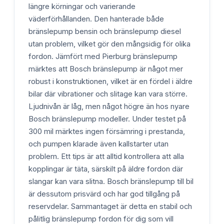
längre körningar och varierande
väderförhållanden. Den hanterade både
bränslepump bensin och bränslepump diesel
utan problem, vilket gör den mångsidig för olika
fordon. Jämfört med Pierburg bränslepump
märktes att Bosch bränslepump är något mer
robust i konstruktionen, vilket är en fördel i äldre
bilar där vibrationer och slitage kan vara större.
Ljudnivån är låg, men något högre än hos nyare
Bosch bränslepump modeller. Under testet på
300 mil märktes ingen försämring i prestanda,
och pumpen klarade även kallstarter utan
problem. Ett tips är att alltid kontrollera att alla
kopplingar är täta, särskilt på äldre fordon där
slangar kan vara slitna. Bosch bränslepump till bil
är dessutom prisvärd och har god tillgång på
reservdelar. Sammantaget är detta en stabil och
pålitlig bränslepump fordon för dig som vill