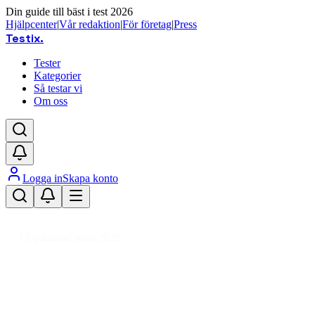
Din guide till bäst i test 2026
Hjälpcenter
|
Vår redaktion
|
För företag
|
Press
Testix
.
Tester
Kategorier
Så testar vi
Om oss
Logga in
Skapa konto
Hem
/
Fordon
/
Fordonsdelar
/
Motorstyrning
/
Bränslepump
Uppdaterad mars 2026
Bränslepump bäst i test 2026 –
toppval för motorstyrning