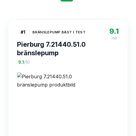
9.1
#
1
BRÄNSLEPUMP BÄST I TEST
/10
Pierburg 7.21440.51.0
bränslepump
·
9.1
/10