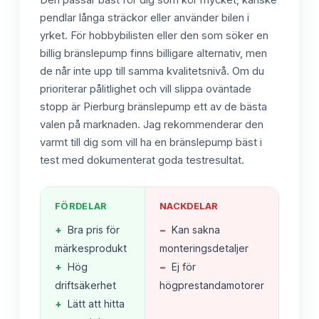
Den passar bäst för dig som kör mycket, kanske
pendlar långa sträckor eller använder bilen i
yrket. För hobbybilisten eller den som söker en
billig bränslepump finns billigare alternativ, men
de når inte upp till samma kvalitetsnivå. Om du
prioriterar pålitlighet och vill slippa oväntade
stopp är Pierburg bränslepump ett av de bästa
valen på marknaden. Jag rekommenderar den
varmt till dig som vill ha en bränslepump bäst i
test med dokumenterat goda testresultat.
FÖRDELAR
NACKDELAR
+
Bra pris för
−
Kan sakna
märkesprodukt
monteringsdetaljer
+
Hög
−
Ej för
driftsäkerhet
högprestandamotorer
+
Lätt att hitta