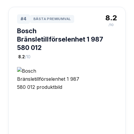
8.2
#
4
BÄSTA PREMIUMVAL
/10
Bosch
Bränsletillförselenhet 1 987
580 012
·
8.2
/10