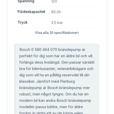
Spänning
12V
Flödeskapacitet
85 l/h
Tryck
2.5 bar
›
Visa alla
10
specifikationer
Bosch 0 580 464 070 bränslepump är
perfekt för dig som har en äldre bil och vill
förlänga dess livslängd. Den passar särskilt
bra för bilentusiaster, veteranbilsägare och
dig som vill ha en pålitlig reservdel till din
klassiker. Jämfört med Pierburg
bränslepump är Bosch bränslepump mer
robust, men något tyngre. Om du har en
modern bil kan andra Bosch bränslepump
modeller passa bättre, men för äldre
fordon är detta ett av de bästa valen.