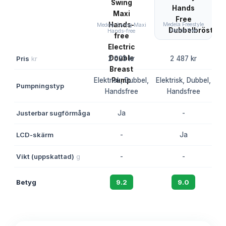
Medela Freestyle
Medela Swing Maxi
Hands Free
Hands-free
Pris
kr
2 023 kr
2 487 kr
Elektrisk, Dubbel,
Elektrisk, Dubbel,
Pumpningstyp
M
Handsfree
Handsfree
Justerbar sugförmåga
Ja
-
LCD-skärm
-
Ja
Vikt (uppskattad)
g
-
-
Betyg
9.2
9.0