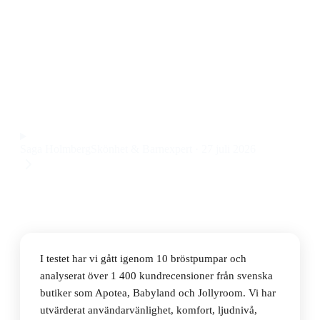
Den bästa bröstpumpen 2026 är Medela Swing Maxi
Hands-free Electric Double Breast Pump, en elektrisk
dubbelbröstpump med justerbar sugförmåga och
handsfree-design till ett pris på 2 023 kr.
Observera att vi kan få provision via återförsäljarlänkar. Inga
varumärken betalar för våra omdömen.
Saga Holmberg
Skönhet & Barnexpert
·
27 juli 2026
I testet har vi gått igenom 10 bröstpumpar och
analyserat över 1 400 kundrecensioner från svenska
butiker som Apotea, Babyland och Jollyroom. Vi har
utvärderat användarvänlighet, komfort, ljudnivå,