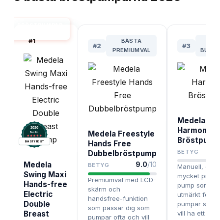
BRÖSTPUMPAR
BÄST I TEST
#
1
BÄSTA
BÄ
#
2
#
3
PREMIUMVAL
BUDG
Medela
2026
Harmony
Medela Freestyle
.
Testix
Bröstpump
Hands Free
BÄST I TEST
BETYG
Dubbelbröstpump
Medela
9.0
/10
BETYG
Manuell, enke
Swing Maxi
mycket prisvä
Premiumval med LCD-
Hands-free
pump som pa
skärm och
Electric
utmärkt för d
handsfree-funktion
Double
pumpar sällan
som passar dig som
Breast
vill ha ett smi
pumpar ofta och vill