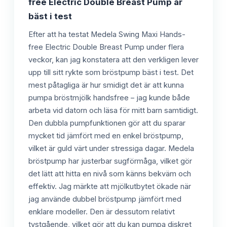
free Electric Double Breast Pump är
bäst i test
Efter att ha testat Medela Swing Maxi Hands-
free Electric Double Breast Pump under flera
veckor, kan jag konstatera att den verkligen lever
upp till sitt rykte som bröstpump bäst i test. Det
mest påtagliga är hur smidigt det är att kunna
pumpa bröstmjölk handsfree – jag kunde både
arbeta vid datorn och läsa för mitt barn samtidigt.
Den dubbla pumpfunktionen gör att du sparar
mycket tid jämfört med en enkel bröstpump,
vilket är guld värt under stressiga dagar. Medela
bröstpump har justerbar sugförmåga, vilket gör
det lätt att hitta en nivå som känns bekväm och
effektiv. Jag märkte att mjölkutbytet ökade när
jag använde dubbel bröstpump jämfört med
enklare modeller. Den är dessutom relativt
tystgående, vilket gör att du kan pumpa diskret