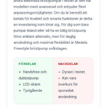
andra elektriska bröstpumpar i testet är den här
modellen mest avancerad och erbjuder flest
anpassningsmöjligheter. Om du är beredd att
betala för kvalitet och smarta funktioner är detta
en investering som lönar sig. För dig som bara
pumpar ibland eller vill ha en billig bröstpump
finns enklare alternativ, men för daglig
användning och maximal flexibilitet är Medela
Freestyle bröstpump svårslagen.
FÖRDELAR
NACKDELAR
+
Handsfree och
−
Dyrast i testet
dubbelpump
−
Kan vara
+
LCD-skärm
överkurs för
+
Tystgående
sporadisk
användning