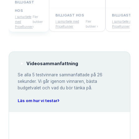
BILLIGAST
HOS
BILLIGAST HOS
BILLIGAST HO
i samarbete
Fler
i samarbete med
Fler
i samarbete med
med
butiker
PriceRunner
butiker ›
PriceRunner
PriceRunner
›
Videosammanfattning
Se alla
5
testvinnare sammanfattade på 26
sekunder. Vi går igenom vinnaren, bästa
budgetvalet och vad du bör tänka på.
›
Läs om hur vi testar