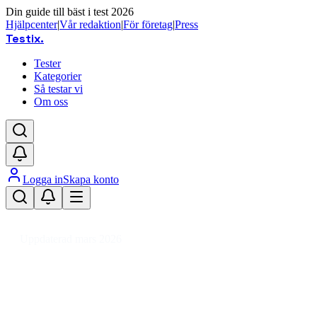
Din guide till bäst i test 2026
Hjälpcenter
|
Vår redaktion
|
För företag
|
Press
Testix
.
Tester
Kategorier
Så testar vi
Om oss
Logga in
Skapa konto
Hem
/
Barn
/
Graviditet & Amning
/
Bröstpumpar
Uppdaterad mars 2026
Bröstpump bäst i test 2026 –
toppval för amning och komfort