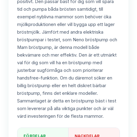
positivt. Den passar bäst för dig som vill spara
tid och pumpa båda brösten samtidigt, till
exempel nyblivna mammor som behöver öka
mjölkproduktionen eller vill bygga upp ett lager
bröstmjölk. Jämfört med andra elektriska
bröstpumpar i testet, som Neno bröstpump och
Mam bröstpump, är denna modell både
bekvämare och mer effektiv. Den är ett utmärkt
val för dig som vill ha en bröstpump med
justerbar sugförmåga och som prioriterar
handsfree-funktion. Om du däremot söker en
billig bröstpump eller en helt diskret bärbar
bröstpump, finns det enklare modeller.
Sammantaget är detta en bröstpump bäst i test
som levererar på alla viktiga punkter och är väl
värd investeringen för de flesta mammor.
FÖRDELAR
NACKDELAR