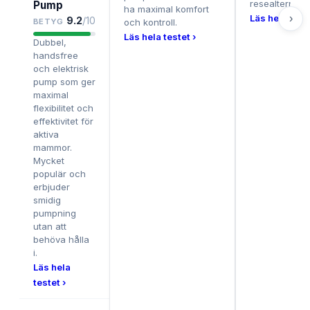
resealternativ
Pump
ha maximal komfort
Läs hela teste
›
9.2
/10
BETYG
och kontroll.
Läs hela testet ›
Dubbel,
handsfree
och elektrisk
pump som ger
maximal
flexibilitet och
effektivitet för
aktiva
mammor.
Mycket
populär och
erbjuder
smidig
pumpning
utan att
behöva hålla
i.
Läs hela
testet ›