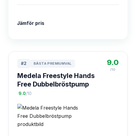
Jämför pris
9.0
#
2
BÄSTA PREMIUMVAL
/10
Medela Freestyle Hands
Free Dubbelbröstpump
·
9.0
/10