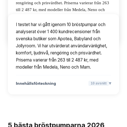
rengöring och prisvärdhet. Priserna varierar från 263
till 2 487 kr, med modeller från Medela, Neno och
Mam.
I testet har vi gått igenom 10 bröstpumpar och
analyserat över 1 400 kundrecensioner från
▾
Innehållsförteckning
10
avsnitt
svenska butiker som Apotea, Babyland och
Jollyroom. Vi har utvärderat användarvänlighet,
komfort, ljudnivå, rengöring och prisvärdhet.
Priserna varierar från 263 till 2 487 kr, med
modeller från Medela, Neno och Mam.
▾
Innehållsförteckning
10
avsnitt
TOPPLISTA
5
bästa
bröstpumparna
2026