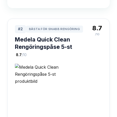
8.7
#
2
BÄSTA FÖR SNABB RENGÖRING
/10
Medela Quick Clean
Rengöringspåse 5-st
·
8.7
/10