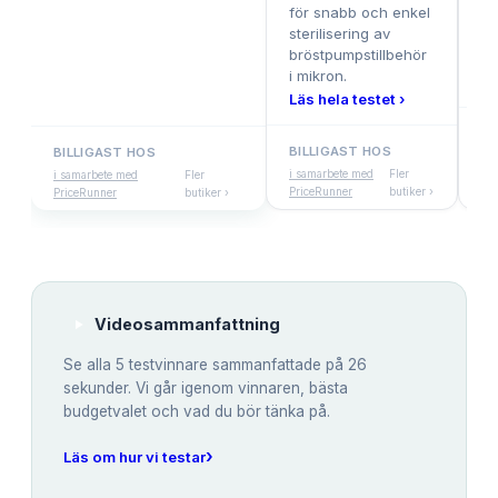
för snabb och enkel
et
sterilisering av
– 
bröstpumpstillbehör
m
i mikron.
Lä
Läs hela testet ›
BI
BILLIGAST HOS
BILLIGAST HOS
i s
i samarbete med
Fler
i samarbete med
Fler
Pr
PriceRunner
butiker ›
PriceRunner
butiker ›
Videosammanfattning
Se alla
5
testvinnare sammanfattade på 26
sekunder. Vi går igenom vinnaren, bästa
budgetvalet och vad du bör tänka på.
›
Läs om hur vi testar