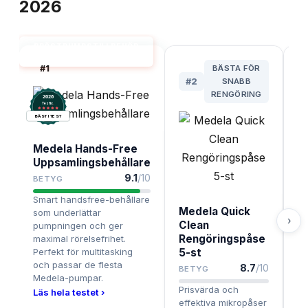
2026
BRÖSTPUMPSTILLBEHÖR
BÄST I TEST
#
1
BÄSTA FÖR
#
2
SNABB
RENGÖRING
2026
.
Testix
BÄST I TEST
Medela Hands-Free
Uppsamlingsbehållare
9.1
/10
BETYG
M
Smart handsfree-behållare
Medela Quick
P
som underlättar
›
Clean
F
pumpningen och ger
Rengöringspåse
maximal rörelsefrihet.
3
Perfekt för multitasking
5-st
B
och passar de flesta
8.7
/10
BETYG
Fl
Medela-pumpar.
Prisvärda och
be
Läs hela testet ›
effektiva mikropåser
st