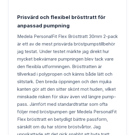
Prisvärd och flexibel brösttratt för
anpassad pumpning
Medela PersonalFit Flex Brösttratt 30mm 2-pack
är ett av de mest prisvärda bröstpumpstillbehör
jag testat. Under testet märkte jag direkt hur
mycket bekvämare pumpningen blev tack vare
den flexibla utformningen. Brösttratten är
tillverkad i polypropen och känns både lätt och
slitstark. Den breda öppningen och den mjuka
kanten gör att den sitter skönt mot huden, vilket
minskade risken för skav även vid längre pump-
pass. Jämfört med standardtrattar som ofta
följer med bröstpumpen ger Medela PersonalFit
Flex brösttratt en betydligt bättre passform,
särskilt om du har större bröstvårtor. Jag
uppskattade att det gick snabbt att byta tratt