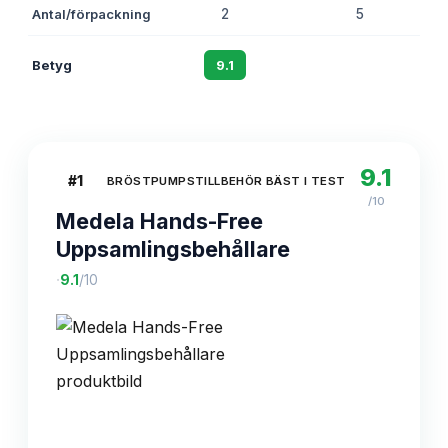
Antal/förpackning
2
5
Betyg
9.1
8.7
9.1
#
1
BRÖSTPUMPSTILLBEHÖR BÄST I TEST
/10
Medela Hands-Free
Uppsamlingsbehållare
·
9.1
/10