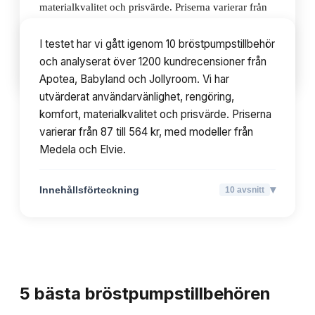
materialkvalitet och prisvärde. Priserna varierar från
87 till 564 kr, med modeller från Medela och Elvie.
I testet har vi gått igenom 10 bröstpumpstillbehör
och analyserat över 1200 kundrecensioner från
▾
Innehållsförteckning
10
avsnitt
Apotea, Babyland och Jollyroom. Vi har
utvärderat användarvänlighet, rengöring,
komfort, materialkvalitet och prisvärde. Priserna
varierar från 87 till 564 kr, med modeller från
Medela och Elvie.
▾
Innehållsförteckning
10
avsnitt
TOPPLISTA
5
bästa
bröstpumpstillbehören