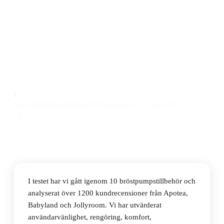
Den bästa bröstpumpstillbehören 2026 är Medela
Hands-Free Uppsamlingsbehållare, ett flexibelt och
smidigt tillbehör som gör pumpningen enklare och mer
diskret. Priset ligger på 564 kr.
Observera att vi kan få provision via återförsäljarlänkar. Inga
varumärken betalar för våra omdömen.
Saga Holmberg
Skönhet & Barnexpert
·
27 juli 2026
I testet har vi gått igenom 10 bröstpumpstillbehör och
analyserat över 1200 kundrecensioner från Apotea,
Babyland och Jollyroom. Vi har utvärderat
användarvänlighet, rengöring, komfort,