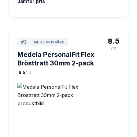
Jämför pris
8.5
#
3
MEST PRISVÄRD
/10
Medela PersonalFit Flex
Brösttratt 30mm 2-pack
·
8.5
/10