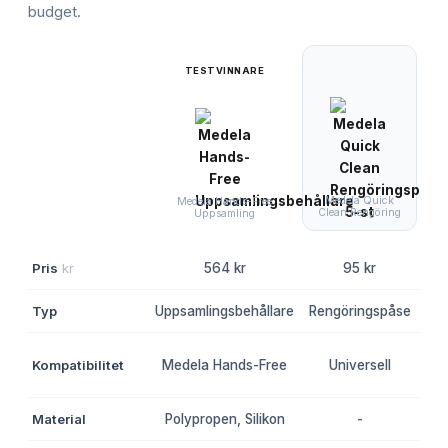
budget.
TESTVINNARE
Medela Quick
Me
Medela Hands-Free
Clean Rengöring
Uppsamling
Pris
kr
564 kr
95 kr
Typ
Uppsamlingsbehållare
Rengöringspåse
Kompatibilitet
Medela Hands-Free
Universell
Pe
Material
Polypropen, Silikon
-