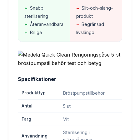
+
Snabb
−
Slit-och-släng-
sterilisering
produkt
+
Återanvändbara
−
Begränsad
+
Billiga
livslängd
Specifikationer
Produkttyp
Bröstpumpstillbehör
Antal
5 st
Färg
Vit
Sterilisering i
Användning
mikrovågsugn