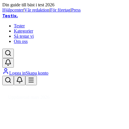
Din guide till bäst i test 2026
Hjälpcenter
|
Vår redaktion
|
För företag
|
Press
Testix
.
Tester
Kategorier
Så testar vi
Om oss
Logga in
Skapa konto
Hem
/
Barn
/
Graviditet & Amning
/
Bröstpumpstillbehör
Uppdaterad mars 2026
Bröstpumpstillbehör bäst i test
2026 – smarta val för amning