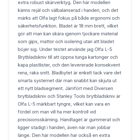
extra robust skärverktyg. Den här modellen
känns rejäl och välbalanserad i handen, och det
märks att Olfa lagt fokus på både ergonomi och
säkerhetsfunktion. Bladet är 18 mm brett, vilket
gör att man kan skära igenom tjockare material
som gips, mattor och isolering utan att bladet
böjer sig. Under testet använde jag Olfa L-5
Brytbladskniv till att öppna tunga kartonger och
kapa plastlister, och den levererade konsekvent
rena, raka snitt. Bladbytet är enkelt tack vare det
smarta systemet där man snabbt kan skjuta ut
ett nytt bladsegment. Jämfört med Diversen
brytbladskniv och Stanley Tools brytbladskniv är
Olfa L-5 märkbart tyngre, vilket kan vara en
fördel om man vill ha mer kontroll vid
precisionsskärning. Handtaget är gummerat och
ligger stadigt i handen, även när man jobbar
länge. Den här modellen har också en extra