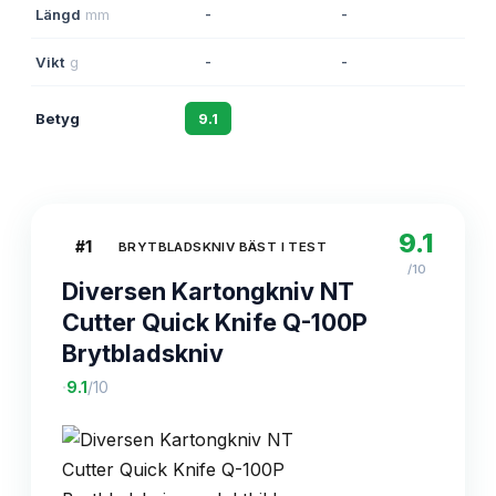
Längd
mm
-
-
160
Vikt
g
-
-
-
Betyg
9.1
8.7
8.5
9.1
#
1
BRYTBLADSKNIV BÄST I TEST
/10
Diversen Kartongkniv NT
Cutter Quick Knife Q-100P
Brytbladskniv
·
9.1
/10