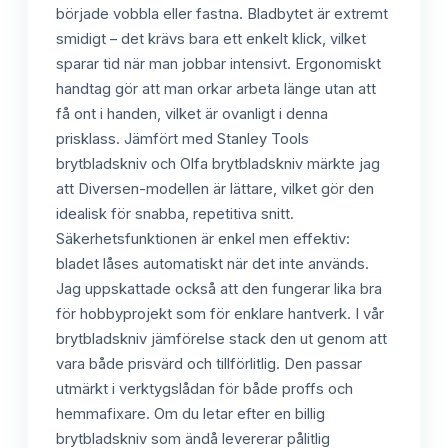
började vobbla eller fastna. Bladbytet är extremt
smidigt – det krävs bara ett enkelt klick, vilket
sparar tid när man jobbar intensivt. Ergonomiskt
handtag gör att man orkar arbeta länge utan att
få ont i handen, vilket är ovanligt i denna
prisklass. Jämfört med Stanley Tools
brytbladskniv och Olfa brytbladskniv märkte jag
att Diversen-modellen är lättare, vilket gör den
idealisk för snabba, repetitiva snitt.
Säkerhetsfunktionen är enkel men effektiv:
bladet låses automatiskt när det inte används.
Jag uppskattade också att den fungerar lika bra
för hobbyprojekt som för enklare hantverk. I vår
brytbladskniv jämförelse stack den ut genom att
vara både prisvärd och tillförlitlig. Den passar
utmärkt i verktygslådan för både proffs och
hemmafixare. Om du letar efter en billig
brytbladskniv som ändå levererar pålitlig