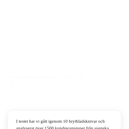
Den bästa brytbladskniven 2026 är Diversen
Kartongkniv NT Cutter Quick Knife Q-100P. Den är
smidig, lätt att hantera och har ett riktigt vasst blad
som klarar både kartong och tunnare plast, till ett pris
på 25 kr.
Observera att vi kan få provision via återförsäljarlänkar. Inga
varumärken betalar för våra omdömen.
Oskar Hedlund
Köksexpert
·
27 juli 2026
I testet har vi gått igenom 10 brytbladsknivar och
analyserat över 1500 kundrecensioner från svenska