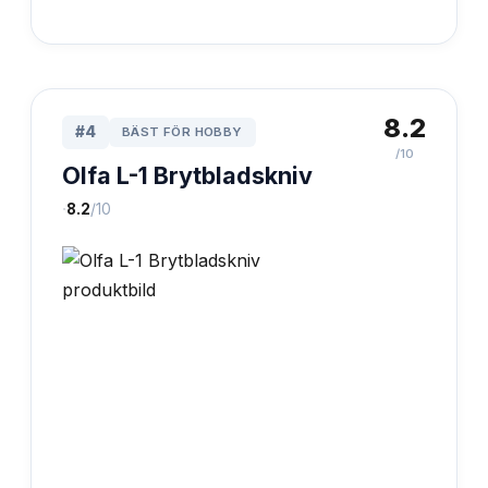
8.2
#
4
BÄST FÖR HOBBY
/10
Olfa L-1 Brytbladskniv
·
8.2
/10