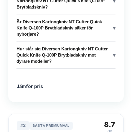
▾
Kartongkniv NT Cutter Quick Knife Q-100P
Brytbladskniv?
Är Diversen Kartongkniv NT Cutter Quick
▾
Knife Q-100P Brytbladskniv säker för
nybörjare?
Hur står sig Diversen Kartongkniv NT Cutter
▾
Quick Knife Q-100P Brytbladskniv mot
dyrare modeller?
Jämför pris
8.7
#
2
BÄSTA PREMIUMVAL
/10