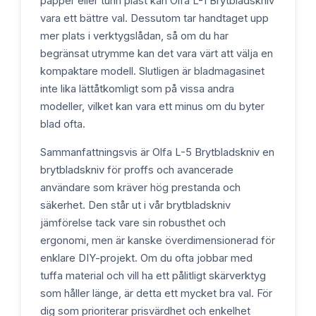
papper eller tunn plast kan Olfa L-1 Brytbladskniv
vara ett bättre val. Dessutom tar handtaget upp
mer plats i verktygslådan, så om du har
begränsat utrymme kan det vara värt att välja en
kompaktare modell. Slutligen är bladmagasinet
inte lika lättåtkomligt som på vissa andra
modeller, vilket kan vara ett minus om du byter
blad ofta.
Sammanfattningsvis är Olfa L-5 Brytbladskniv en
brytbladskniv för proffs och avancerade
användare som kräver hög prestanda och
säkerhet. Den står ut i vår brytbladskniv
jämförelse tack vare sin robusthet och
ergonomi, men är kanske överdimensionerad för
enklare DIY-projekt. Om du ofta jobbar med
tuffa material och vill ha ett pålitligt skärverktyg
som håller länge, är detta ett mycket bra val. För
dig som prioriterar prisvärdhet och enkelhet