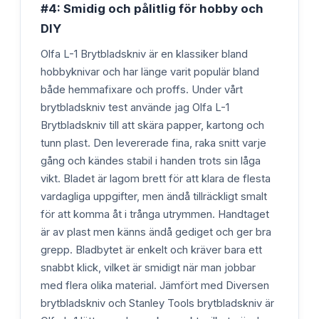
#4: Smidig och pålitlig för hobby och
DIY
Olfa L-1 Brytbladskniv är en klassiker bland
hobbyknivar och har länge varit populär bland
både hemmafixare och proffs. Under vårt
brytbladskniv test använde jag Olfa L-1
Brytbladskniv till att skära papper, kartong och
tunn plast. Den levererade fina, raka snitt varje
gång och kändes stabil i handen trots sin låga
vikt. Bladet är lagom brett för att klara de flesta
vardagliga uppgifter, men ändå tillräckligt smalt
för att komma åt i trånga utrymmen. Handtaget
är av plast men känns ändå gediget och ger bra
grepp. Bladbytet är enkelt och kräver bara ett
snabbt klick, vilket är smidigt när man jobbar
med flera olika material. Jämfört med Diversen
brytbladskniv och Stanley Tools brytbladskniv är