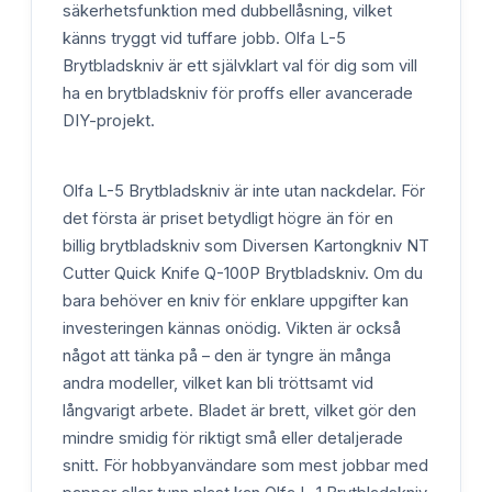
säkerhetsfunktion med dubbellåsning, vilket
känns tryggt vid tuffare jobb. Olfa L-5
Brytbladskniv är ett självklart val för dig som vill
ha en brytbladskniv för proffs eller avancerade
DIY-projekt.
Olfa L-5 Brytbladskniv är inte utan nackdelar. För
det första är priset betydligt högre än för en
billig brytbladskniv som Diversen Kartongkniv NT
Cutter Quick Knife Q-100P Brytbladskniv. Om du
bara behöver en kniv för enklare uppgifter kan
investeringen kännas onödig. Vikten är också
något att tänka på – den är tyngre än många
andra modeller, vilket kan bli tröttsamt vid
långvarigt arbete. Bladet är brett, vilket gör den
mindre smidig för riktigt små eller detaljerade
snitt. För hobbyanvändare som mest jobbar med