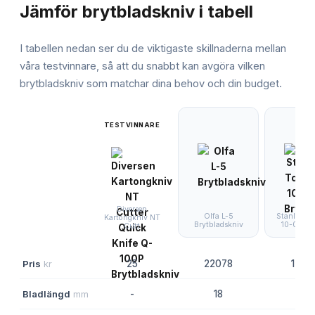
Jämför
brytbladskniv
i tabell
I tabellen nedan ser du de viktigaste skillnaderna mellan
våra testvinnare, så att du snabbt kan avgöra vilken
brytbladskniv
som matchar dina behov och din budget.
TESTVINNARE
Diversen
Olfa L-5
Stanley To
Kartongkniv NT
Brytbladskniv
10-099 B
Cutt
Pris
kr
25
22078
1705
Bladlängd
mm
-
18
-