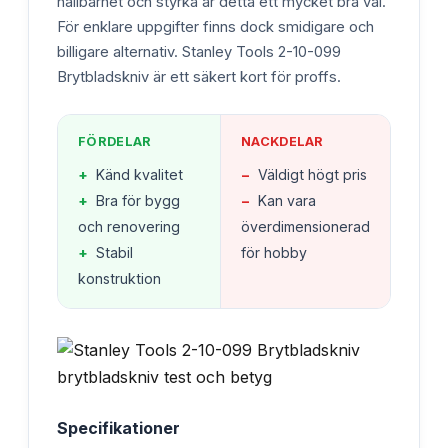
hållbarhet och styrka är detta ett mycket bra val.
För enklare uppgifter finns dock smidigare och
billigare alternativ. Stanley Tools 2-10-099
Brytbladskniv är ett säkert kort för proffs.
FÖRDELAR
NACKDELAR
+
Känd kvalitet
−
Väldigt högt pris
+
Bra för bygg
−
Kan vara
och renovering
överdimensionerad
+
Stabil
för hobby
konstruktion
Specifikationer