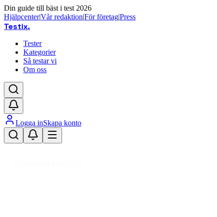
Din guide till bäst i test 2026
Hjälpcenter
|
Vår redaktion
|
För företag
|
Press
Testix
.
Tester
Kategorier
Så testar vi
Om oss
Logga in
Skapa konto
Hem
/
DIY
/
Verktyg & Maskiner
/
Handverktyg
/
Kniv
/
Brytbladskniv
Uppdaterad mars 2026
Brytbladskniv bäst i test 2026 –
våra favoriter för hobby och
hantverk