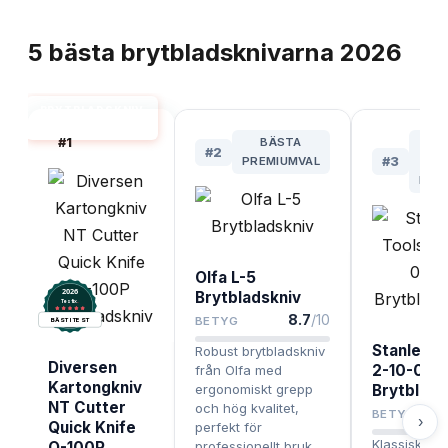
TOPPLISTA
5
bästa
brytbladsknivarna
2026
BRYTBLADSKNIV
BÄST I TEST
#
1
BÄSTA
BÄ
#
2
PREMIUMVAL
#
3
FÖ
PRO
Olfa L-5
2026
Brytbladskniv
.
Testix
8.7
/10
BETYG
BÄST I TEST
Stanley T
Robust brytbladskniv
Diversen
2-10-099
från Olfa med
Kartongkniv
ergonomiskt grepp
Brytblads
NT Cutter
och hög kvalitet,
8
BETYG
›
Quick Knife
perfekt för
Klassisk Sta
Q-100P
professionellt bruk.