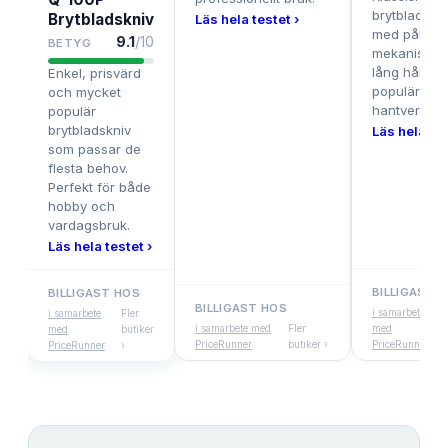
brytbladskn
Brytbladskniv
Läs hela testet ›
med pålitlig
9.1
/10
BETYG
mekanism o
lång hållbar
Enkel, prisvärd
populär bla
och mycket
hantverkare
populär
brytbladskniv
Läs hela tes
som passar de
flesta behov.
Perfekt för både
hobby och
vardagsbruk.
Läs hela testet ›
BILLIGAST 
BILLIGAST HOS
BILLIGAST HOS
i samarbete
i samarbete
Fler
i samarbete med
Fler
med
med
butiker
PriceRunner
butiker ›
PriceRunner
PriceRunner
›