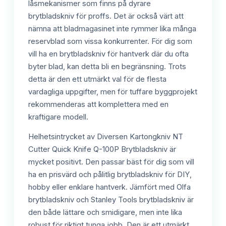
låsmekanismer som finns på dyrare
brytbladskniv för proffs. Det är också värt att
nämna att bladmagasinet inte rymmer lika många
reservblad som vissa konkurrenter. För dig som
vill ha en brytbladskniv för hantverk där du ofta
byter blad, kan detta bli en begränsning. Trots
detta är den ett utmärkt val för de flesta
vardagliga uppgifter, men för tuffare byggprojekt
rekommenderas att komplettera med en
kraftigare modell.
Helhetsintrycket av Diversen Kartongkniv NT
Cutter Quick Knife Q-100P Brytbladskniv är
mycket positivt. Den passar bäst för dig som vill
ha en prisvärd och pålitlig brytbladskniv för DIY,
hobby eller enklare hantverk. Jämfört med Olfa
brytbladskniv och Stanley Tools brytbladskniv är
den både lättare och smidigare, men inte lika
robust för riktigt tunga jobb. Den är ett utmärkt