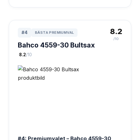
8.2
#
4
BÄSTA PREMIUMVAL
/10
Bahco 4559-30 Bultsax
·
8.2
/10
#4: Premiumvalet – Bahco 4559-30