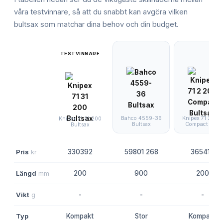
våra testvinnare, så att du snabbt kan avgöra vilken
bultsax
som matchar dina behov och din budget.
TESTVINNARE
Bahco 4559-36
Knipex 71 2 200
Knipex 71 31 200
Bultsax
Compact Bult
Bultsax
Pris
kr
330392
59801 268
365413
Längd
mm
200
900
200
Vikt
g
-
-
-
Typ
Kompakt
Stor
Kompakt