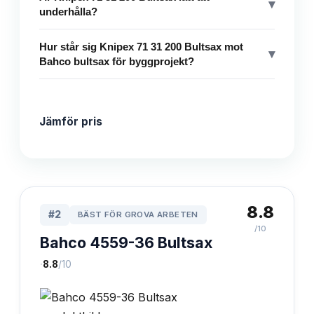
▾
underhålla?
Hur står sig Knipex 71 31 200 Bultsax mot
▾
Bahco bultsax för byggprojekt?
Jämför pris
8.8
#
2
BÄST FÖR GROVA ARBETEN
/10
Bahco 4559-36 Bultsax
·
8.8
/10