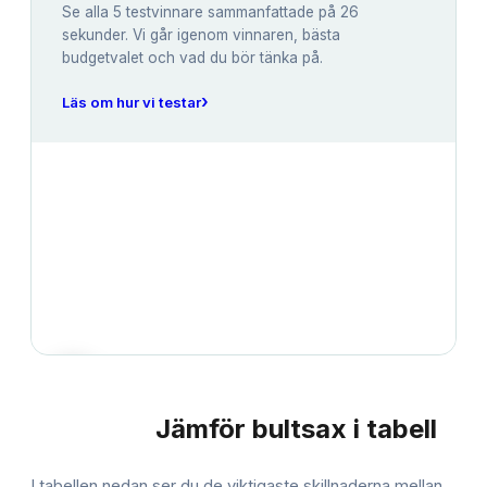
Se alla
5
testvinnare sammanfattade på 26
sekunder. Vi går igenom vinnaren, bästa
budgetvalet och vad du bör tänka på.
›
Läs om hur vi testar
Jämför
bultsax
i tabell
JÄMFÖRELSE
I tabellen nedan ser du de viktigaste skillnaderna mellan