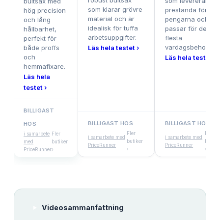
robust bultsax
som levererar br
bultsax med
som klarar grövre
prestanda för
hög precision
material och är
pengarna och
och lång
idealisk för tuffa
passar för de
hållbarhet,
arbetsuppgifter.
flesta
perfekt för
vardagsbehov.
både proffs
Läs hela testet ›
och
Läs hela testet ›
hemmafixare.
Läs hela
testet ›
BILLIGAST
BILLIGAST HOS
BILLIGAST HOS
HOS
Fler
Fler
i samarbete
Fler
i samarbete med
i samarbete med
butiker
butike
med
butiker
PriceRunner
PriceRunner
›
›
PriceRunner
›
Videosammanfattning