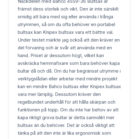
Nackdelen med Bahco 4559-36 Bultsax är
främst dess storlek och vikt. Den är inte särskilt
smidig att bära med sig eller använda i trånga
utrymmen, så om du ofta behöver en portabel
bultsax kan Knipex bultsax vara ett bättre val.
Under testet märkte jag också att den kräver en
del förvaring och är svår att använda med en
hand. Priset är dessutom högt, vilket kan
avskräcka hemmafixare som bara behöver kapa
bultar då och då. Om du har begränsat utrymme i
verktygslådan eller arbetar med mindre projekt
kan en mindre Bahco bultsax eller Knipex bultsax
vara mer lämplig. Dessutom kräver den
regelbundet underhåll för att hålla skärpan och
funktionen på topp. Om du inte har behov av att
kapa riktigt grova bultar är detta sannolikt mer
bultsax än du behöver. Det är också viktigt att
tänka på att den inte är lika ergonomisk som