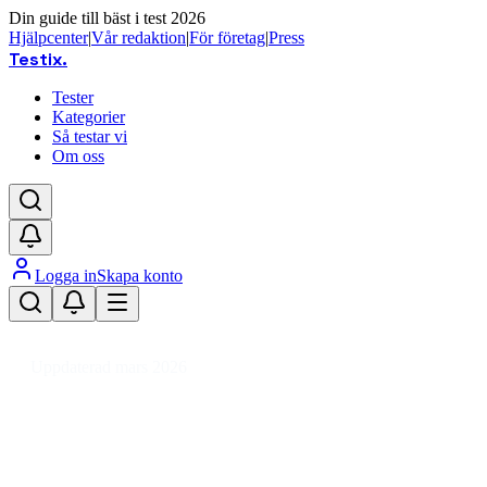
Din guide till bäst i test 2026
Hjälpcenter
|
Vår redaktion
|
För företag
|
Press
Testix
.
Tester
Kategorier
Så testar vi
Om oss
Logga in
Skapa konto
Hem
/
DIY
/
Verktyg & Maskiner
/
Handverktyg
/
Sax
/
Bultsax
Uppdaterad mars 2026
Bultsax bäst i test 2026 – recension
av marknadens toppval