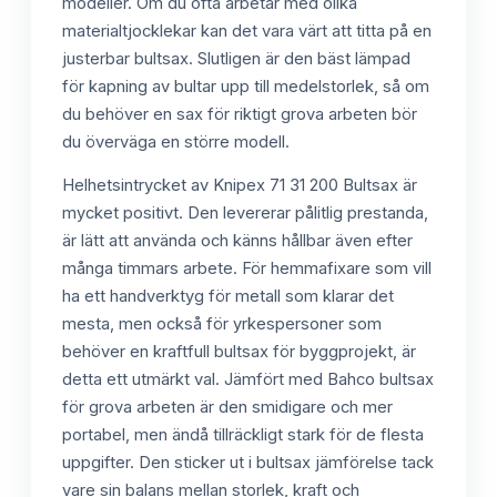
modeller. Om du ofta arbetar med olika
materialtjocklekar kan det vara värt att titta på en
justerbar bultsax. Slutligen är den bäst lämpad
för kapning av bultar upp till medelstorlek, så om
du behöver en sax för riktigt grova arbeten bör
du överväga en större modell.
Helhetsintrycket av Knipex 71 31 200 Bultsax är
mycket positivt. Den levererar pålitlig prestanda,
är lätt att använda och känns hållbar även efter
många timmars arbete. För hemmafixare som vill
ha ett handverktyg för metall som klarar det
mesta, men också för yrkespersoner som
behöver en kraftfull bultsax för byggprojekt, är
detta ett utmärkt val. Jämfört med Bahco bultsax
för grova arbeten är den smidigare och mer
portabel, men ändå tillräckligt stark för de flesta
uppgifter. Den sticker ut i bultsax jämförelse tack
vare sin balans mellan storlek, kraft och