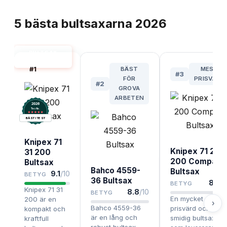
TOPPLISTA
5
bästa
bultsaxarna
2026
BULTSAX
BÄST I TEST
#
1
BÄST
MEST
#
3
FÖR
PRISVÄRD
#
2
GROVA
ARBETEN
2026
.
Testix
BÄST I TEST
Knipex 71
Knipex 71 2
31 200
200 Compact
Bultsax
Bahco 4559-
Bultsax
9.1
/10
BETYG
36 Bultsax
8.5
/1
BETYG
Knipex 71 31
8.8
/10
BETYG
En mycket
200 är en
›
Bahco 4559-36
prisvärd och
kompakt och
är en lång och
smidig bultsax
kraftfull