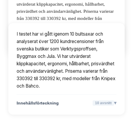
utvärderat klippkapacitet, ergonomi, hållbarhet,
prisvärdhet och användarvänlighet. Priserna varierar
från 330392 till 330392 kr, med modeller från
Knipex och Bahco.
I testet har vi gått igenom 10 bultsaxar och
analyserat över 1200 kundrecensioner från
▾
Innehållsförteckning
10
avsnitt
svenska butiker som Verktygsproffsen,
Byggmax och Jula. Vi har utvärderat
klippkapacitet, ergonomi, hållbarhet, prisvärdhet
och användarvänlighet. Priserna varierar från
330392 till 330392 kr, med modeller från Knipex
och Bahco.
▾
Innehållsförteckning
10
avsnitt