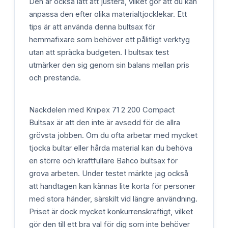
Den är också lätt att justera, vilket gör att du kan
anpassa den efter olika materialtjocklekar. Ett
tips är att använda denna bultsax för
hemmafixare som behöver ett pålitligt verktyg
utan att spräcka budgeten. I bultsax test
utmärker den sig genom sin balans mellan pris
och prestanda.
Nackdelen med Knipex 71 2 200 Compact
Bultsax är att den inte är avsedd för de allra
grövsta jobben. Om du ofta arbetar med mycket
tjocka bultar eller hårda material kan du behöva
en större och kraftfullare Bahco bultsax för
grova arbeten. Under testet märkte jag också
att handtagen kan kännas lite korta för personer
med stora händer, särskilt vid längre användning.
Priset är dock mycket konkurrenskraftigt, vilket
gör den till ett bra val för dig som inte behöver