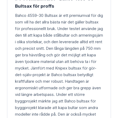
Bultsax för proffs
Bahco 4559-30 Bultsax är ett premiumval för dig
som vill ha det allra bästa när det gäller bultsax
för professionellt bruk. Under testet använde jag
den till att kapa både stålbultar och armeringsjärn
i olika storlekar, och den levererade alltid ett rent
och precist snitt. Den långa längden på 750 mm
ger bra hävstång och gör det möjligt att kapa
även tjockare material utan att behöva ta i för
mycket. Jämfört med Knipex bultsax för gör-
det-själv-projekt är Bahco bultsax betydligt
kraftfullare och mer robust. Handtagen är
ergonomiskt utformade och ger bra grepp även
vid längre arbetspass. Under ett större
byggprojekt märkte jag att Bahco bultsax för
byggprojekt klarade att kapa bultar som andra
modeller inte rådde på. Den är också mycket