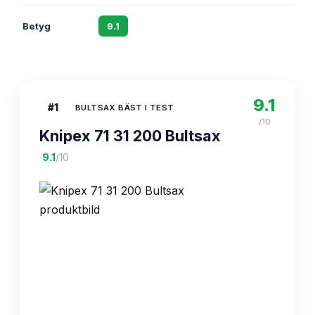
Betyg
9.1
8.8
8.5
9.1
#
1
BULTSAX BÄST I TEST
/10
Knipex 71 31 200 Bultsax
·
9.1
/10