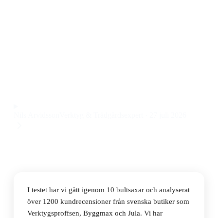
Den bästa bultsaxen 2026 är Knipex 71 31 200
Bultsax, en kraftfull och smidig bultsax för både
hemmafixare och proffs. Den imponerar med sin
precision och robusta konstruktion till ett pris på
330392 kr.
Observera att vi kan få provision via återförsäljarlänkar. Inga
varumärken betalar för våra omdömen.
Nils Arvidsson
Verktyg & Trädgårdsexpert
·
27 juli 2026
I testet har vi gått igenom 10 bultsaxar och analyserat
över 1200 kundrecensioner från svenska butiker som
Verktygsproffsen, Byggmax och Jula. Vi har