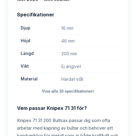
Specifikationer
Djup
16 mm
Höjd
46 mm
Längd
200 mm
Vikt
Ej angivet
Material
Härdat stål
›
Visa alla
10
specifikationer
Vem passar
Knipex 71 31
för?
Knipex 71 31 200 Bultsax passar dig som ofta
arbetar med kapning av bultar och behöver ett
handverktyg för metall som är både kraftfullt och