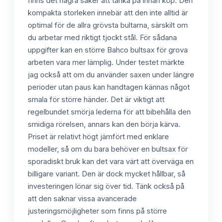
finns det några saker att tänka på innan köp. Den
kompakta storleken innebär att den inte alltid är
optimal för de allra grövsta bultarna, särskilt om
du arbetar med riktigt tjockt stål. För sådana
uppgifter kan en större Bahco bultsax för grova
arbeten vara mer lämplig. Under testet märkte
jag också att om du använder saxen under längre
perioder utan paus kan handtagen kännas något
smala för större händer. Det är viktigt att
regelbundet smörja lederna för att bibehålla den
smidiga rörelsen, annars kan den börja kärva.
Priset är relativt högt jämfört med enklare
modeller, så om du bara behöver en bultsax för
sporadiskt bruk kan det vara värt att överväga en
billigare variant. Den är dock mycket hållbar, så
investeringen lönar sig över tid. Tänk också på
att den saknar vissa avancerade
justeringsmöjligheter som finns på större