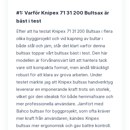
#1: Varför Knipex 71 31 200 Bultsax är
bäst i test
Efter att ha testat Knipex 71 31 200 Bultsax i flera
olika byggprojekt och vid kapning av bultar i
både stål och järn, står det klart varför denna
bultsax toppar vårt bultsax bäst i test. Den här
modellen är förvånansvärt lätt att hantera tack
vare sitt kompakta format, men ändå tillräckligt
robust för att klara av grova arbeten. Under
testet märkte jag att Knipex bultsax handverktyg
levererar en imponerande kraft trots sin storlek,
vilket gör den idealisk för både hemmafixare och
mer professionella användare. Jämfört med
Bahco bultsax för byggprojekt, som ofta kräver
mer kraft från användaren, kändes Knipex
bultsax mer ergonomisk och gav bättre kontroll.