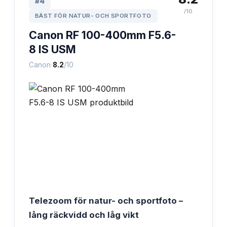
#
4
/10
BÄST FÖR NATUR- OCH SPORTFOTO
Canon RF 100-400mm F5.6-
8 IS USM
·
Canon
8.2
/10
Telezoom för natur- och sportfoto –
lång räckvidd och låg vikt