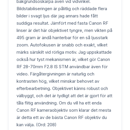
bakgrundsoskärpa även vid vidvinkel.
Bildstabiliseringen är pålitlig och räddade flera
bilder i svagt ljus där jag annars hade fått
suddiga resultat. Jämfört med fasta Canon RF
linser är det här objektivet tyngre, men vikten på
495 gram är ändå hanterbar för en så ljusstark
zoom. Autofokusen är snabb och exakt, vilket
märks särskilt vid rörliga motiv. Jag uppskattade
också hur tyst mekanismen är, vilket gör Canon
RF 28-70mm F2.8 IS STM användbar även för
video. Färgåtergivningen är naturlig och
kontrasten hög, vilket minskar behovet av
efterbearbetning. Objektivet känns robust och
välbyggt, och det är tydligt att det är gjort för att
tåla flitig användning. Om du vill ha ett enda
Canon RF kameraobjektiv som klarar det mesta
är detta ett av de bästa Canon RF objektiv du
kan välja. (Ord: 208)