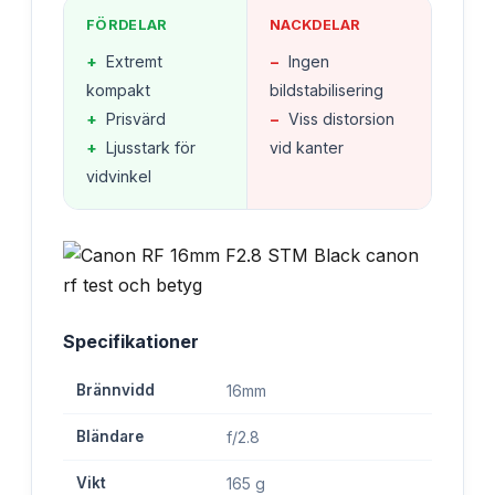
FÖRDELAR
NACKDELAR
+
Extremt
−
Ingen
kompakt
bildstabilisering
+
Prisvärd
−
Viss distorsion
+
Ljusstark för
vid kanter
vidvinkel
Specifikationer
Brännvidd
16mm
Bländare
f/2.8
Vikt
165 g