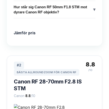
Hur står sig Canon RF 50mm F1.8 STM mot
▾
dyrare Canon RF objektiv?
Jämför pris
8.8
#
2
/10
BÄSTA ALLROUNDZOOM FÖR CANON RF
Canon RF 28-70mm F2.8 IS
STM
·
Canon
8.8
/10