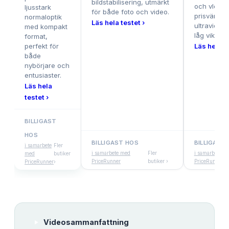
bildstabilisering, utmärkt
och vlogg,
ljusstark
för både foto och video.
prisvärd
normaloptik
Läs hela testet ›
ultravidvi
med kompakt
låg vikt.
format,
perfekt för
Läs hela te
både
nybörjare och
entusiaster.
Läs hela
testet ›
BILLIGAST
HOS
BILLIGAST HOS
BILLIGAST
i samarbete
Fler
i samarbete med
Fler
i samarbete m
med
butiker
PriceRunner
butiker ›
PriceRunner
PriceRunner
›
Videosammanfattning