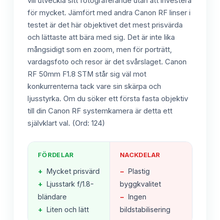
vill utveckla sitt fotograferande utan att investera
för mycket. Jämfört med andra Canon RF linser i
testet är det här objektivet det mest prisvärda
och lättaste att bära med sig. Det är inte lika
mångsidigt som en zoom, men för porträtt,
vardagsfoto och resor är det svårslaget. Canon
RF 50mm F1.8 STM står sig väl mot
konkurrenterna tack vare sin skärpa och
ljusstyrka. Om du söker ett första fasta objektiv
till din Canon RF systemkamera är detta ett
självklart val. (Ord: 124)
FÖRDELAR
NACKDELAR
+
Mycket prisvärd
−
Plastig
+
Ljusstark f/1.8-
byggkvalitet
bländare
−
Ingen
+
Liten och lätt
bildstabilisering