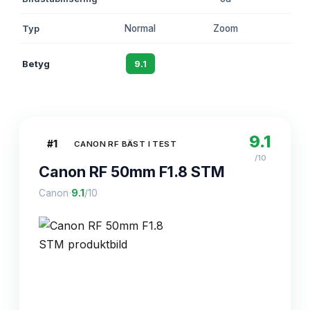
Typ
Normal
Zoom
Vidv
Betyg
9.1
8.8
8
9.1
#
1
CANON RF BÄST I TEST
/10
Canon RF 50mm F1.8 STM
·
Canon
9.1
/10