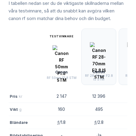
I tabellen nedan ser du de viktigaste skillnaderna mellan
våra testvinnare, så att du snabbt kan avgöra vilken
canon rf
som matchar dina behov och din budget.
TESTVINNARE
Canon
Ca
Canon
RF 28-70mm F2.8
RF 16
RF 50mm F1.8 STM
IS STM
STM 
Pris
kr
2 147
12 396
2 
Vikt
g
160
495
1
Bländare
ƒ/1.8
ƒ/2.8
ƒ/
Bildstabilisering
-
Ja