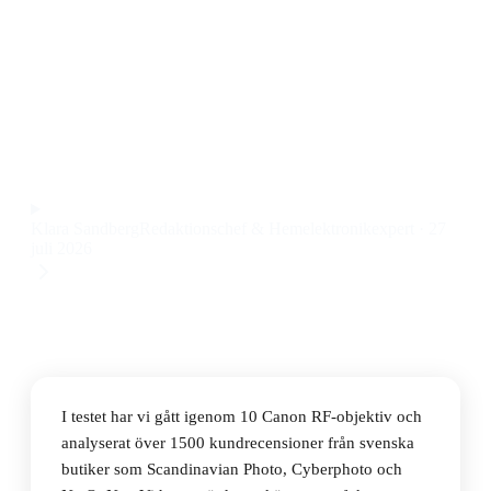
Den bästa Canon RF-objektiven 2026 är Canon RF
50mm F1.8 STM, ett lätt och ljusstarkt objektiv med
snabb autofokus och fantastisk skärpa till ett pris på
2147 kr.
Observera att vi kan få provision via återförsäljarlänkar. Inga
varumärken betalar för våra omdömen.
Klara Sandberg
Redaktionschef & Hemelektronikexpert
·
27
juli 2026
I testet har vi gått igenom 10 Canon RF-objektiv och
analyserat över 1500 kundrecensioner från svenska
butiker som Scandinavian Photo, Cyberphoto och