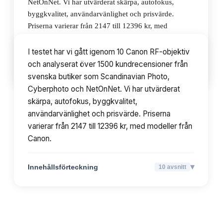
NetOnNet. Vi har utvärderat skärpa, autofokus,
byggkvalitet, användarvänlighet och prisvärde.
Priserna varierar från 2147 till 12396 kr, med
modeller från Canon.
I testet har vi gått igenom 10 Canon RF-objektiv
och analyserat över 1500 kundrecensioner från
▾
Innehållsförteckning
10
avsnitt
svenska butiker som Scandinavian Photo,
Cyberphoto och NetOnNet. Vi har utvärderat
skärpa, autofokus, byggkvalitet,
användarvänlighet och prisvärde. Priserna
varierar från 2147 till 12396 kr, med modeller från
Canon.
▾
Innehållsförteckning
10
avsnitt