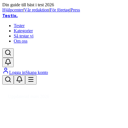
Din guide till bäst i test 2026
Hjälpcenter
|
Vår redaktion
|
För företag
|
Press
Testix
.
Tester
Kategorier
Så testar vi
Om oss
Logga in
Skapa konto
Hem
/
Foto
/
Kameraobjektiv
/
Canon RF
Uppdaterad mars 2026
Canon RF bäst i test – våra
favoriter för fotoentusiaster 2026