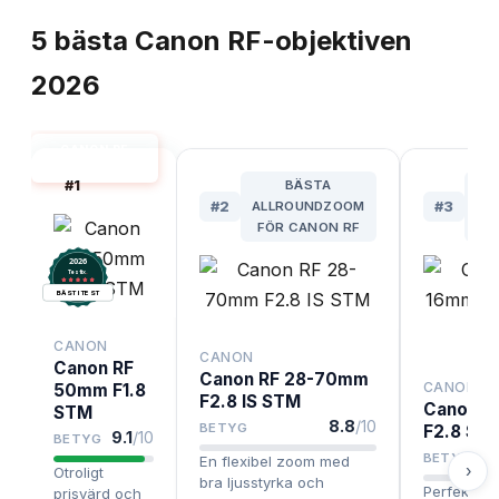
TOPPLISTA
5
bästa
Canon RF-objektiven
2026
CANON RF
BÄST I TEST
#
1
BÄSTA
#
2
ALLROUNDZOOM
#
3
BU
FÖR CANON RF
VI
2026
.
Testix
BÄST I TEST
CANON
CANON
Canon RF
Canon RF 28-70mm
CANON
50mm F1.8
F2.8 IS STM
Canon R
STM
8.8
/10
BETYG
F2.8 STM
9.1
/10
BETYG
BETYG
En flexibel zoom med
›
Otroligt
bra ljusstyrka och
Perfekt fö
prisvärd och