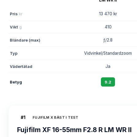
Pris
kr
13 470 kr
Vikt
g
410
Bländare (max)
ƒ/2.8
Typ
Vidvinkel/Standardzoom
Vädertätad
Ja
Betyg
9.2
#
1
FUJIFILM X BÄST I TEST
Fujifilm XF 16-55mm F2.8 R LM WR II