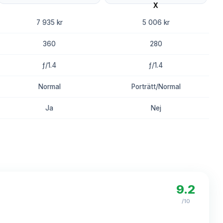
7 935 kr
5 006 kr
360
280
ƒ/1.4
ƒ/1.4
Normal
Porträtt/Normal
Ja
Nej
8.5
8.1
9.2
/10