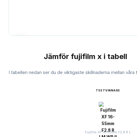
Jämför
fujifilm x
i tabell
JÄMFÖRELSE
I tabellen nedan ser du de viktigaste skillnaderna mellan våra
TESTVINNARE
Fujifilm XF 16-55mm F2.8 R L