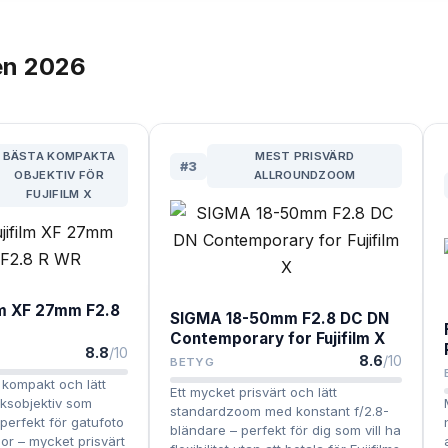
en
2026
BÄSTA KOMPAKTA
MEST PRISVÄRD
#
3
OBJEKTIV FÖR
ALLROUNDZOOM
FUJIFILM X
ilm XF 27mm F2.8
SIGMA 18-50mm F2.8 DC DN
Contemporary for Fujifilm X
8.8
/10
8.6
/10
BETYG
t kompakt och lätt
Ett mycket prisvärt och lätt
ksobjektiv som
standardzoom med konstant f/2.8-
perfekt för gatufoto
bländare – perfekt för dig som vill ha
or – mycket prisvärt