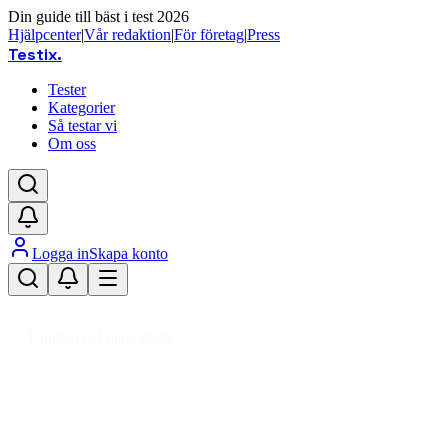
Din guide till bäst i test 2026
Hjälpcenter
|
Vår redaktion
|
För företag
|
Press
Testix
.
Tester
Kategorier
Så testar vi
Om oss
Logga in
Skapa konto
Hem
/
Foto
/
Kameraobjektiv
/
Fujifilm X
Uppdaterad mars 2026
Fujifilm X objektiv test 2026 – vå
Den bästa Fujifilm X-objektiven 2026 är Fujifilm XF 16-55