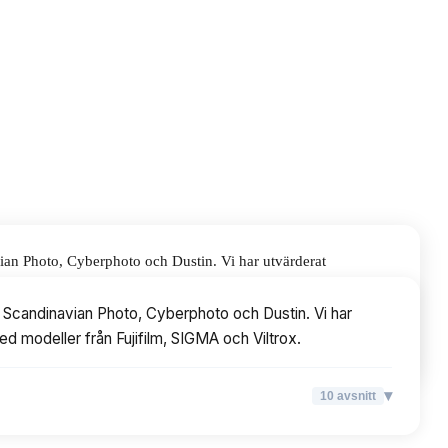
vian Photo, Cyberphoto och Dustin. Vi har utvärderat
ujifilm, SIGMA och Viltrox.
om Scandinavian Photo, Cyberphoto och Dustin. Vi har
med modeller från Fujifilm, SIGMA och Viltrox.
▾
10
avsnitt
▾
10
avsnitt