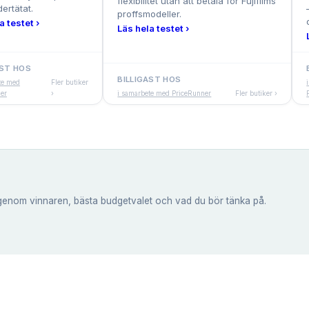
flexibilitet utan att betala för Fujifilms
ertätat.
proffsmodeller.
a testet ›
Läs hela testet ›
AST HOS
BILLIGAST HOS
te med
Fler butiker
er
›
i samarbete med PriceRunner
Fler butiker ›
genom vinnaren, bästa budgetvalet och vad du bör tänka på.