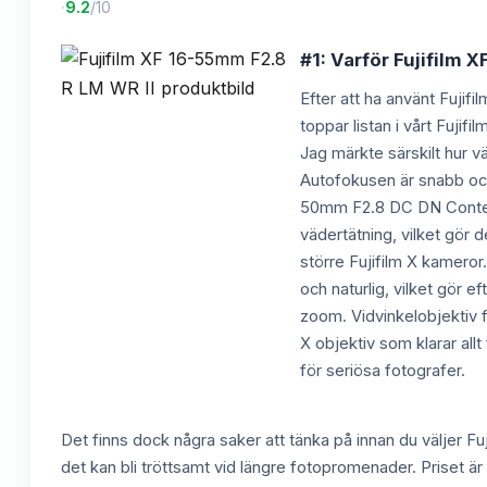
·
9.2
/10
#1: Varför Fujifilm 
Efter att ha använt Fujif
toppar listan i vårt Fuji
Jag märkte särskilt hur v
Autofokusen är snabb och 
50mm F2.8 DC DN Contempo
vädertätning, vilket gör 
större Fujifilm X kameror
och naturlig, vilket gör 
zoom. Vidvinkelobjektiv f
X objektiv som klarar allt 
för seriösa fotografer.
Det finns dock några saker att tänka på innan du väljer F
det kan bli tröttsamt vid längre fotopromenader. Priset 