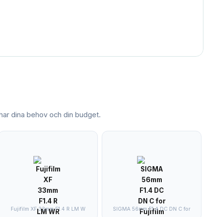
ar dina behov och din budget.
Fujifilm XF 33mm F1.4 R LM W
SIGMA 56mm F1.4 DC DN C for