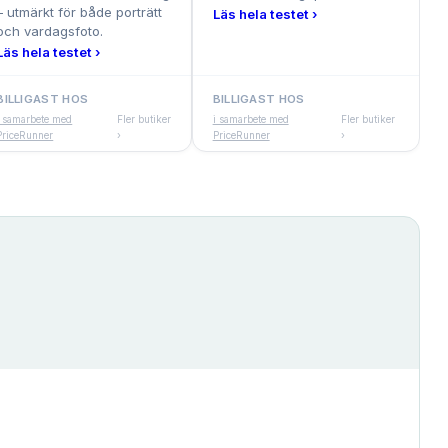
– utmärkt för både porträtt
Läs hela testet ›
och vardagsfoto.
Läs hela testet ›
BILLIGAST HOS
BILLIGAST HOS
i samarbete med
Fler butiker
i samarbete med
Fler butiker
PriceRunner
›
PriceRunner
›