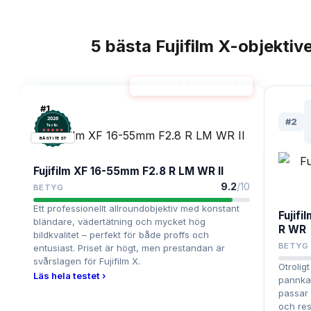
5
bästa
Fujifilm X-objektiv
TOPPLISTA
FUJIFILM X BÄST I TEST
#
1
2026
#
2
.
Testix
BÄST I TEST
Fujifilm XF 16-55mm F2.8 R LM WR II
9.2
/10
BETYG
Ett professionellt allroundobjektiv med konstant
Fujif
bländare, vädertätning och mycket hög
R WR
bildkvalitet – perfekt för både proffs och
BETYG
entusiast. Priset är högt, men prestandan är
svårslagen för Fujifilm X.
Otrolig
Läs hela testet ›
pannka
passar 
och res