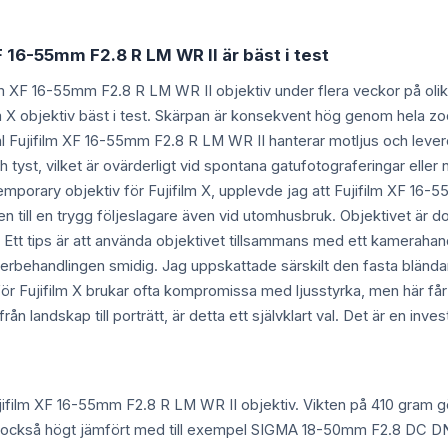
XF 16-55mm F2.8 R LM WR II är bäst i test
ilm XF 16-55mm F2.8 R LM WR II objektiv under flera veckor på olika
film X objektiv bäst i test. Skärpan är konsekvent hög genom hela 
äl Fujifilm XF 16-55mm F2.8 R LM WR II hanterar motljus och leverer
tyst, vilket är ovärderligt vid spontana gatufotograferingar elle
rary objektiv för Fujifilm X, upplevde jag att Fujifilm XF 16-5
den till en trygg följeslagare även vid utomhusbruk. Objektivet är
. Ett tips är att använda objektivet tillsammans med ett kamerahan
efterbehandlingen smidig. Jag uppskattade särskilt den fasta blän
ör Fujifilm X brukar ofta kompromissa med ljusstyrka, men här får
från landskap till porträtt, är detta ett självklart val. Det är en in
ujifilm XF 16-55mm F2.8 R LM WR II objektiv. Vikten på 410 gram gö
är också högt jämfört med till exempel SIGMA 18-50mm F2.8 DC DN 