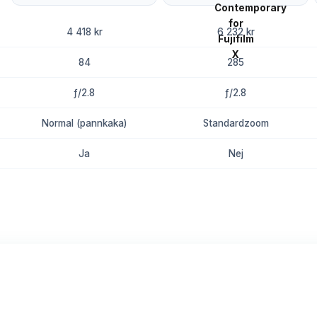
4 418 kr
6 232 kr
84
285
ƒ/2.8
ƒ/2.8
Normal (pannkaka)
Standardzoom
Ja
Nej
8.8
8.6