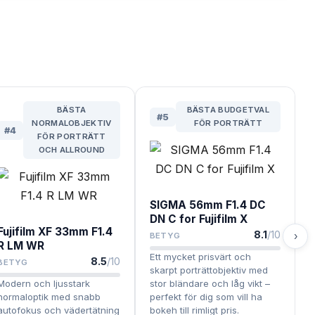
BÄSTA
BÄSTA BUDGETVAL
#
5
NORMALOBJEKTIV
FÖR PORTRÄTT
#
4
FÖR PORTRÄTT
OCH ALLROUND
SIGMA 56mm F1.4 DC
DN C for Fujifilm X
Fujifilm XF 33mm F1.4
8.1
/10
›
BETYG
R LM WR
Ett mycket prisvärt och
8.5
/10
BETYG
skarpt porträttobjektiv med
Modern och ljusstark
stor bländare och låg vikt –
normaloptik med snabb
perfekt för dig som vill ha
autofokus och vädertätning
bokeh till rimligt pris.