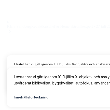
och robust zoomobjektiv med vädertätning och snabb autofok
Observera att vi kan få provision via återförsäljarlänkar. Inga varumärken bet
Klara Sandberg
Redaktionschef & Hemelektronikexpert
·
27 juli 2
I testet har vi gått igenom 10 Fujifilm X-objektiv och analys
bildkvalitet, byggkvalitet, autofokus, användarvänlighet och p
I testet har vi gått igenom 10 Fujifilm X-objektiv och a
utvärderat bildkvalitet, byggkvalitet, autofokus, användarv
Innehållsförteckning
Innehållsförteckning