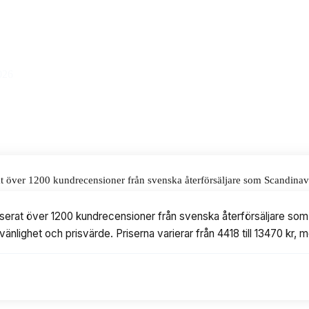
us till ett pris på 13 470 kr.
alar för våra omdömen.
026
erat över 1200 kundrecensioner från svenska återförsäljare som Scandina
risvärde. Priserna varierar från 4418 till 13470 kr, med modeller från F
nalyserat över 1200 kundrecensioner från svenska återförsäljare s
änlighet och prisvärde. Priserna varierar från 4418 till 13470 kr, 