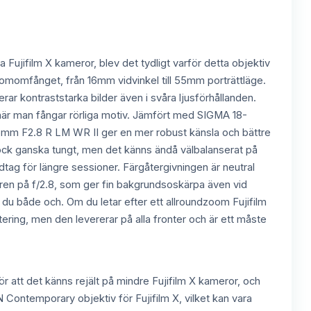
 Fujifilm X kameror, blev det tydligt varför detta objektiv
zoomomfånget, från 16mm vidvinkel till 55mm porträttläge.
ar kontraststarka bilder även i svåra ljusförhållanden.
r när man fångar rörliga motiv. Jämfört med SIGMA 18-
5mm F2.8 R LM WR II ger en mer robust känsla och bättre
 dock ganska tungt, men det känns ändå välbalanserat på
dtag för längre sessioner. Färgåtergivningen är neutral
daren på f/2.8, som ger fin bakgrundsoskärpa även vid
 du både och. Om du letar efter ett allroundzoom Fujifilm
vestering, men den levererar på alla fronter och är ett måste
r att det känns rejält på mindre Fujifilm X kameror, och
Contemporary objektiv för Fujifilm X, vilket kan vara