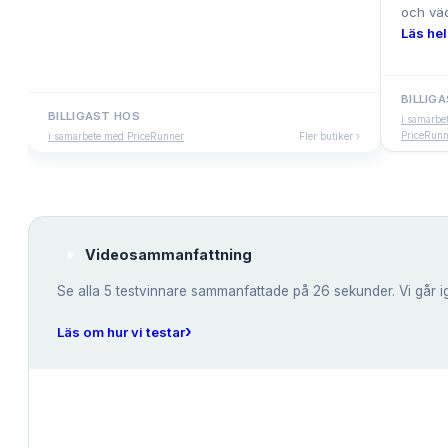
och väd
Läs hel
BILLIG
BILLIGAST HOS
i samarbe
PriceRunn
i samarbete med PriceRunner
Fler butiker ›
Videosammanfattning
Se alla
5
testvinnare sammanfattade på 26 sekunder. Vi går i
›
Läs om hur vi testar