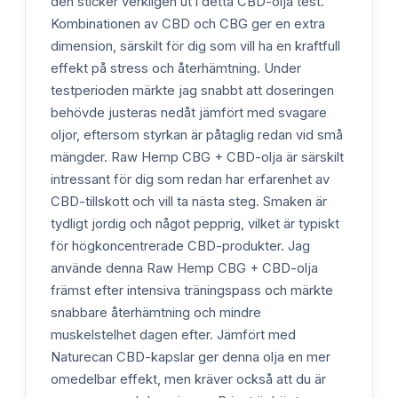
den sticker verkligen ut i detta CBD-olja test.
Kombinationen av CBD och CBG ger en extra
dimension, särskilt för dig som vill ha en kraftfull
effekt på stress och återhämtning. Under
testperioden märkte jag snabbt att doseringen
behövde justeras nedåt jämfört med svagare
oljor, eftersom styrkan är påtaglig redan vid små
mängder. Raw Hemp CBG + CBD-olja är särskilt
intressant för dig som redan har erfarenhet av
CBD-tillskott och vill ta nästa steg. Smaken är
tydligt jordig och något pepprig, vilket är typiskt
för högkoncentrerade CBD-produkter. Jag
använde denna Raw Hemp CBG + CBD-olja
främst efter intensiva träningspass och märkte
snabbare återhämtning och mindre
muskelstelhet dagen efter. Jämfört med
Naturecan CBD-kapslar ger denna olja en mer
omedelbar effekt, men kräver också att du är