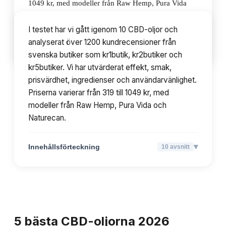
1049 kr, med modeller från Raw Hemp, Pura Vida
och Naturecan.
I testet har vi gått igenom 10 CBD-oljor och
analyserat över 1200 kundrecensioner från
▾
Innehållsförteckning
10
avsnitt
svenska butiker som kr1butik, kr2butiker och
kr5butiker. Vi har utvärderat effekt, smak,
prisvärdhet, ingredienser och användarvänlighet.
Priserna varierar från 319 till 1049 kr, med
modeller från Raw Hemp, Pura Vida och
Naturecan.
▾
Innehållsförteckning
10
avsnitt
TOPPLISTA
5
bästa
CBD-oljorna
2026