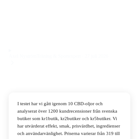
Den bästa CBD-oljan 2026 är Raw Hemp Premium
CBD-Olja 20%. Den ger en balanserad effekt, mild
smak och tydlig styrka till ett pris på 659 kr.
Observera att vi kan få provision via återförsäljarlänkar. Inga
varumärken betalar för våra omdömen.
Axel Nyström
Träning & Sportexpert
·
27 juli 2026
I testet har vi gått igenom 10 CBD-oljor och
analyserat över 1200 kundrecensioner från svenska
butiker som kr1butik, kr2butiker och kr5butiker. Vi
har utvärderat effekt, smak, prisvärdhet, ingredienser
och användarvänlighet. Priserna varierar från 319 till