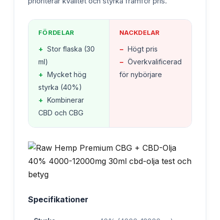
prioriterar kvalitet och styrka framför pris.
FÖRDELAR
NACKDELAR
+
Stor flaska (30
−
Högt pris
ml)
−
Överkvalificerad
+
Mycket hög
för nybörjare
styrka (40%)
+
Kombinerar
CBD och CBG
Specifikationer