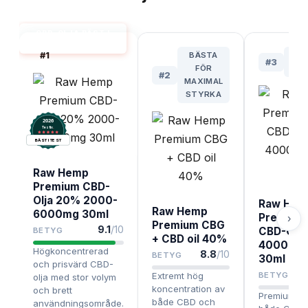
CBD-OLJA BÄST I
TEST
#
1
BÄSTA
#
3
FÖR
PRE
#
2
MAXIMAL
STYRKA
2026
.
Testix
BÄST I TEST
Raw Hemp
Premium CBD-
Olja 20% 2000-
Raw Hem
Raw Hemp
6000mg 30ml
Premium
›
Premium CBG
9.1
/10
CBD-Olj
BETYG
+ CBD oil 40%
4000-12
Högkoncentrerad
8.8
/10
BETYG
30ml
och prisvärd CBD-
Extremt hög
BETYG
olja med stor volym
koncentration av
och brett
Premiumolj
både CBD och
användningsområde.