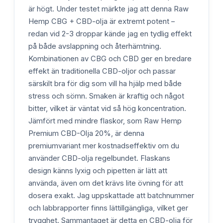
är högt. Under testet märkte jag att denna Raw
Hemp CBG + CBD-olja är extremt potent –
redan vid 2-3 droppar kände jag en tydlig effekt
på både avslappning och återhämtning.
Kombinationen av CBG och CBD ger en bredare
effekt än traditionella CBD-oljor och passar
särskilt bra för dig som vill ha hjälp med både
stress och sömn. Smaken är kraftig och något
bitter, vilket är väntat vid så hög koncentration.
Jämfört med mindre flaskor, som Raw Hemp
Premium CBD-Olja 20%, är denna
premiumvariant mer kostnadseffektiv om du
använder CBD-olja regelbundet. Flaskans
design känns lyxig och pipetten är lätt att
använda, även om det krävs lite övning för att
dosera exakt. Jag uppskattade att batchnummer
och labbrapporter finns lättillgängliga, vilket ger
trygghet. Sammantaget är detta en CBD-olja för