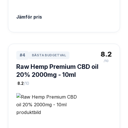
Jämför pris
8.2
#
4
BÄSTA BUDGETVAL
/10
Raw Hemp Premium CBD oil
20% 2000mg - 10ml
·
8.2
/10