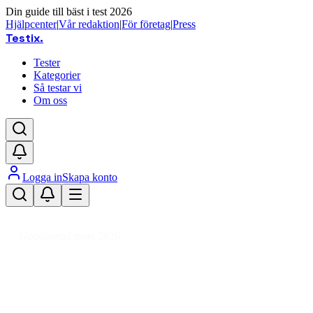
Din guide till bäst i test 2026
Hjälpcenter
|
Vår redaktion
|
För företag
|
Press
Testix
.
Tester
Kategorier
Så testar vi
Om oss
Logga in
Skapa konto
Hem
/
Hälsa
/
Hälsa
/
Vitaminer & Kosttillskott
/
CBD-olja
Uppdaterad mars 2026
CBD-olja bäst i test 2026 – toppval
för hälsa och kvalitet