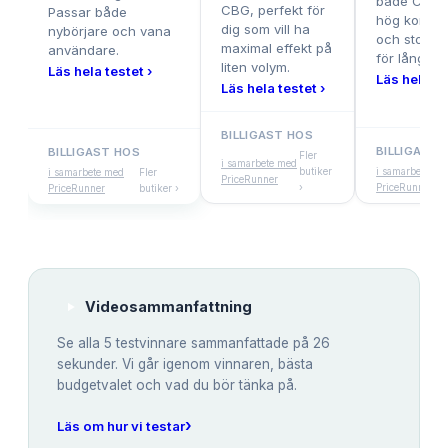
både CBD 
CBG, perfekt för
Passar både
hög koncen
dig som vill ha
nybörjare och vana
och stor f
maximal effekt på
användare.
för långvari
liten volym.
Läs hela testet ›
Läs hela te
Läs hela testet ›
BILLIGAST HOS
BILLIGAST 
BILLIGAST HOS
Fler
i samarbete med
butiker
i samarbete me
i samarbete med
Fler
PriceRunner
›
PriceRunner
PriceRunner
butiker ›
Videosammanfattning
Se alla
5
testvinnare sammanfattade på 26
sekunder. Vi går igenom vinnaren, bästa
budgetvalet och vad du bör tänka på.
›
Läs om hur vi testar