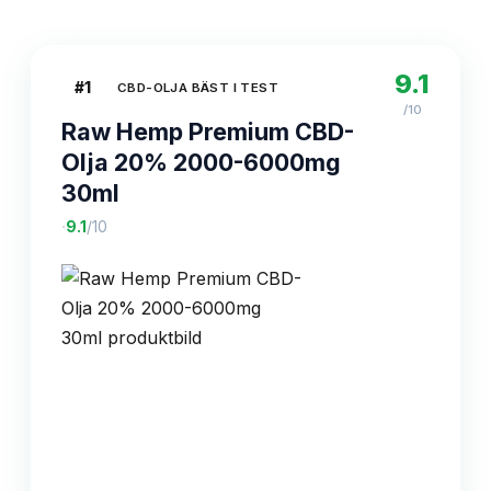
9.1
#
1
CBD-OLJA BÄST I TEST
/10
Raw Hemp Premium CBD-
Olja 20% 2000-6000mg
30ml
·
9.1
/10