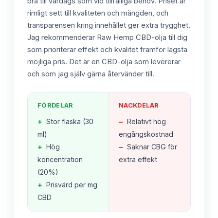
bra till vardags som vid tillfälliga behov. Priset är
rimligt sett till kvaliteten och mängden, och
transparensen kring innehållet ger extra trygghet.
Jag rekommenderar Raw Hemp CBD-olja till dig
som prioriterar effekt och kvalitet framför lägsta
möjliga pris. Det är en CBD-olja som levererar
och som jag själv gärna återvänder till.
FÖRDELAR
NACKDELAR
+
Stor flaska (30
−
Relativt hög
ml)
engångskostnad
+
Hög
−
Saknar CBG för
koncentration
extra effekt
(20%)
+
Prisvärd per mg
CBD