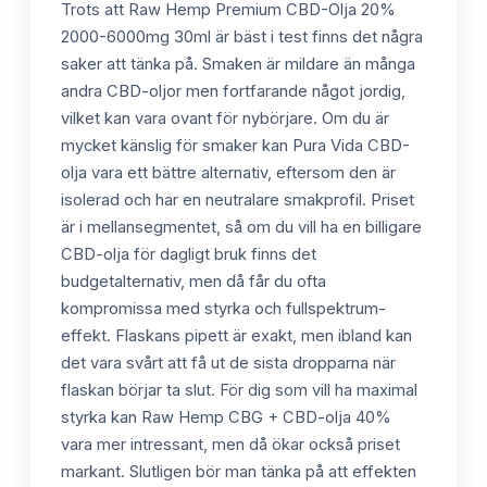
Trots att Raw Hemp Premium CBD-Olja 20%
2000-6000mg 30ml är bäst i test finns det några
saker att tänka på. Smaken är mildare än många
andra CBD-oljor men fortfarande något jordig,
vilket kan vara ovant för nybörjare. Om du är
mycket känslig för smaker kan Pura Vida CBD-
olja vara ett bättre alternativ, eftersom den är
isolerad och har en neutralare smakprofil. Priset
är i mellansegmentet, så om du vill ha en billigare
CBD-olja för dagligt bruk finns det
budgetalternativ, men då får du ofta
kompromissa med styrka och fullspektrum-
effekt. Flaskans pipett är exakt, men ibland kan
det vara svårt att få ut de sista dropparna när
flaskan börjar ta slut. För dig som vill ha maximal
styrka kan Raw Hemp CBG + CBD-olja 40%
vara mer intressant, men då ökar också priset
markant. Slutligen bör man tänka på att effekten