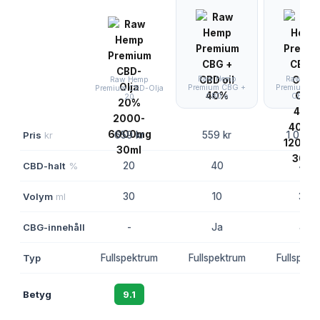
Raw Hemp
Raw Hem
Raw Hemp
Premium CBG +
Premium C
Premium CBD-Olja
CBD o
CBD-O
20
Pris
kr
659 kr
559 kr
1 049 k
CBD-halt
%
20
40
40
Volym
ml
30
10
30
CBG-innehåll
-
Ja
Ja
Typ
Fullspektrum
Fullspektrum
Fullspekt
Betyg
9.1
8.8
8.5