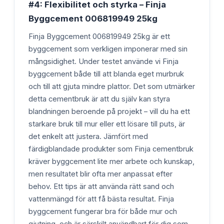
#4: Flexibilitet och styrka – Finja
Byggcement 006819949 25kg
Finja Byggcement 006819949 25kg är ett
byggcement som verkligen imponerar med sin
mångsidighet. Under testet använde vi Finja
byggcement både till att blanda eget murbruk
och till att gjuta mindre plattor. Det som utmärker
detta cementbruk är att du själv kan styra
blandningen beroende på projekt – vill du ha ett
starkare bruk till mur eller ett lösare till puts, är
det enkelt att justera. Jämfört med
färdigblandade produkter som Finja cementbruk
kräver byggcement lite mer arbete och kunskap,
men resultatet blir ofta mer anpassat efter
behov. Ett tips är att använda rätt sand och
vattenmängd för att få bästa resultat. Finja
byggcement fungerar bra för både mur och
gjutning, och är särskilt användbart för dig som