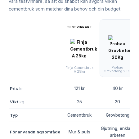
våra testvinnare, så att du snabbt kan avgöra vilken
cementbruk
som matchar dina behov och din budget.
TESTVINNARE
Probau
Finja Cementbruk
Grovbetong 20Kg
A 25kg
Pris
kr
121 kr
40 kr
Vikt
kg
25
20
Typ
Cementbruk
Grovbetong
Gjutning, enklare
För användningsområde
Mur & puts
arbeten