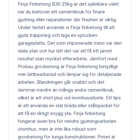
Finja Finbetong B30 25kg är det självklara valet
när du behöver ett cementbruk för finare
gjutning eller reparationer där finishen är viktig.
Under testet använde vi Finja finbetong till att
gjuta trappsteg och laga en sprucken
garageplatta. Det som imponerade mest var den
släta ytan och hur lätt det var att få ett jämnt
resultat utan mycket efterarbete. Jämfört med
Probau grovbetong är Finja finbetong betydligt
mer lättbearbetad och lämpar sig för detaljerade
arbeten. Blandningen går snabbt och det
dammar mindre än många andra cementbruk,
vilket är ett stort plus vid inomhusarbete. Ett tips
är att använda en slät bräda eller stålspackel för
att få en riktigt snygg yta. Finja finbetong
fungerar även bra för mindre gjutningsarbeten
utomhus, men är inte lika robust som
grovbetong för tunga konstruktioner. Priset är