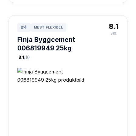
8.1
#
4
MEST FLEXIBEL
/10
Finja Byggcement
006819949 25kg
·
8.1
/10