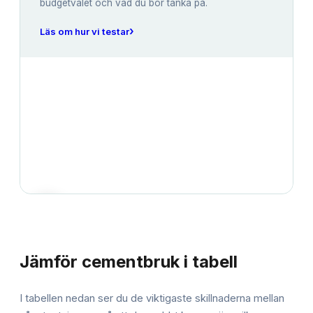
budgetvalet och vad du bör tänka på.
›
Läs om hur vi testar
JÄMFÖRELSE
Jämför
cementbruk
i tabell
I tabellen nedan ser du de viktigaste skillnaderna mellan