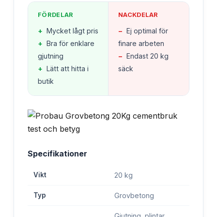
FÖRDELAR
NACKDELAR
+
Mycket lågt pris
−
Ej optimal för
+
Bra för enklare
finare arbeten
gjutning
−
Endast 20 kg
+
Lätt att hitta i
säck
butik
Specifikationer
Vikt
20 kg
Typ
Grovbetong
Gjutning, plintar,