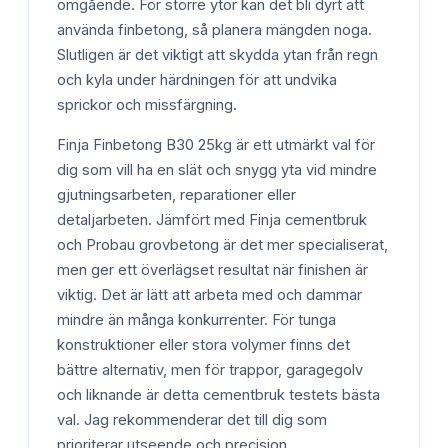
omgående. För större ytor kan det bli dyrt att
använda finbetong, så planera mängden noga.
Slutligen är det viktigt att skydda ytan från regn
och kyla under härdningen för att undvika
sprickor och missfärgning.
Finja Finbetong B30 25kg är ett utmärkt val för
dig som vill ha en slät och snygg yta vid mindre
gjutningsarbeten, reparationer eller
detaljarbeten. Jämfört med Finja cementbruk
och Probau grovbetong är det mer specialiserat,
men ger ett överlägset resultat när finishen är
viktig. Det är lätt att arbeta med och dammar
mindre än många konkurrenter. För tunga
konstruktioner eller stora volymer finns det
bättre alternativ, men för trappor, garagegolv
och liknande är detta cementbruk testets bästa
val. Jag rekommenderar det till dig som
prioriterar utseende och precision.