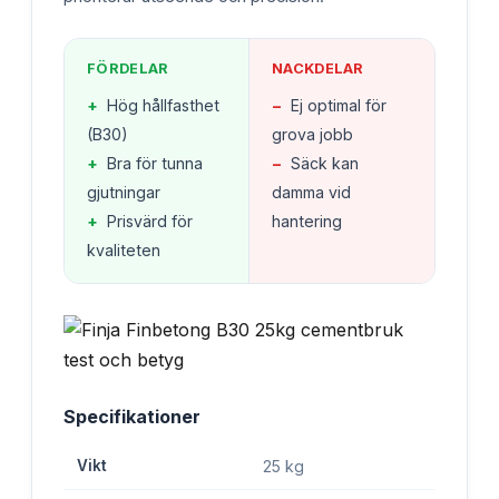
FÖRDELAR
NACKDELAR
+
Hög hållfasthet
−
Ej optimal för
(B30)
grova jobb
+
Bra för tunna
−
Säck kan
gjutningar
damma vid
+
Prisvärd för
hantering
kvaliteten
Specifikationer
Vikt
25 kg