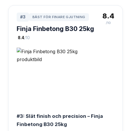
8.4
#
3
BÄST FÖR FINARE GJUTNING
/10
Finja Finbetong B30 25kg
·
8.4
/10
#3: Slät finish och precision – Finja
Finbetong B30 25kg