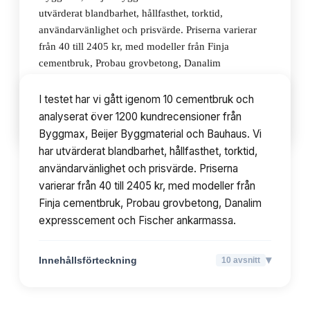
utvärderat blandbarhet, hållfasthet, torktid,
användarvänlighet och prisvärde. Priserna varierar
från 40 till 2405 kr, med modeller från Finja
cementbruk, Probau grovbetong, Danalim
expresscement och Fischer ankarmassa.
I testet har vi gått igenom 10 cementbruk och
analyserat över 1200 kundrecensioner från
▾
Innehållsförteckning
10
avsnitt
Byggmax, Beijer Byggmaterial och Bauhaus. Vi
har utvärderat blandbarhet, hållfasthet, torktid,
användarvänlighet och prisvärde. Priserna
varierar från 40 till 2405 kr, med modeller från
Finja cementbruk, Probau grovbetong, Danalim
expresscement och Fischer ankarmassa.
▾
Innehållsförteckning
10
avsnitt