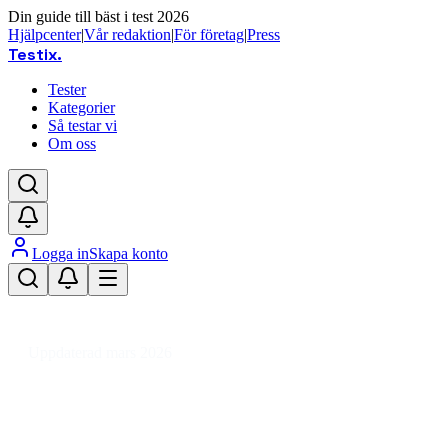
Din guide till bäst i test 2026
Hjälpcenter
|
Vår redaktion
|
För företag
|
Press
Testix
.
Tester
Kategorier
Så testar vi
Om oss
Logga in
Skapa konto
Hem
/
DIY
/
Mark-, Murstenar & Bruk
/
Mur- & Marktillbehör
/
Cementbruk
Uppdaterad mars 2026
Cementbruk bäst i test 2026 –
jämför murbruk och betong