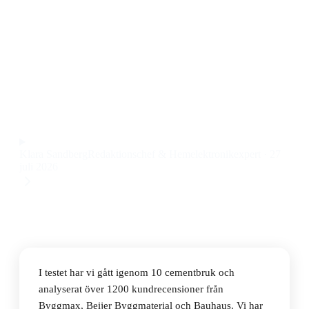
Den bästa cementbruken 2026 är Finja Cementbruk A
25kg, ett cementbruk för mur och mark med jämn
konsistens, enkel blandning och stark hållfasthet till ett
pris på 121 kr.
Observera att vi kan få provision via återförsäljarlänkar. Inga
varumärken betalar för våra omdömen.
Klara Sandberg
Redaktionschef & Hemelektronikexpert
·
27
juli 2026
I testet har vi gått igenom 10 cementbruk och
analyserat över 1200 kundrecensioner från
Byggmax, Beijer Byggmaterial och Bauhaus. Vi har