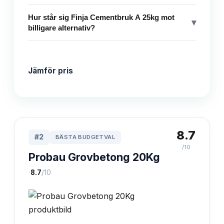
Hur står sig Finja Cementbruk A 25kg mot
▾
billigare alternativ?
Jämför pris
8.7
#
2
BÄSTA BUDGETVAL
/10
Probau Grovbetong 20Kg
·
8.7
/10