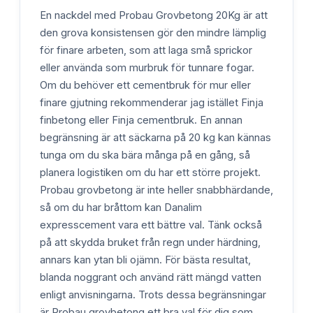
En nackdel med Probau Grovbetong 20Kg är att
den grova konsistensen gör den mindre lämplig
för finare arbeten, som att laga små sprickor
eller använda som murbruk för tunnare fogar.
Om du behöver ett cementbruk för mur eller
finare gjutning rekommenderar jag istället Finja
finbetong eller Finja cementbruk. En annan
begränsning är att säckarna på 20 kg kan kännas
tunga om du ska bära många på en gång, så
planera logistiken om du har ett större projekt.
Probau grovbetong är inte heller snabbhärdande,
så om du har bråttom kan Danalim
expresscement vara ett bättre val. Tänk också
på att skydda bruket från regn under härdning,
annars kan ytan bli ojämn. För bästa resultat,
blanda noggrant och använd rätt mängd vatten
enligt anvisningarna. Trots dessa begränsningar
är Probau grovbetong ett bra val för dig som