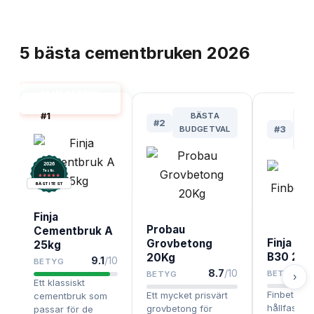
TOPPLISTA
5
bästa
cementbruken
2026
CEMENTBRUK
BÄST I TEST
#
1
BÄSTA
BÄ
#
2
BUDGETVAL
#
3
F
GJ
2026
.
Testix
BÄST I TEST
Finja
Probau
Cementbruk A
Finja Fi
Grovbetong
25kg
B30 25k
20Kg
9.1
/10
BETYG
8.7
/10
BETYG
BETYG
›
Ett klassiskt
Finbetong
Ett mycket prisvärt
cementbruk som
hållfasthet
grovbetong för
passar för de