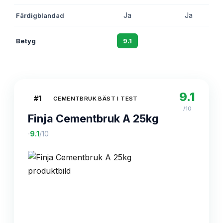
Färdigblandad
Ja
Ja
Betyg
9.1
8.7
9.1
#
1
CEMENTBRUK BÄST I TEST
/10
Finja Cementbruk A 25kg
·
9.1
/10