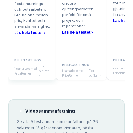
för tunna 
enklare
flesta murnings-
gjutningar
gjutningsarbeten,
och putsarbeten.
finishen är 
perfekt för små
Bra balans mellan
projekt och
pris, kvalitet och
Läs hela te
reparationer.
användarvänlighet.
Läs hela testet ›
Läs hela testet ›
BILLIGAST
BILLIGAST HOS
BILLIGAST HOS
Fler
i samarbete m
i samarbete med
i samarbete med
Fler
butiker
PriceRunner
PriceRunner
PriceRunner
butiker ›
›
Videosammanfattning
Se alla
5
testvinnare sammanfattade på 26
sekunder. Vi går igenom vinnaren, bästa