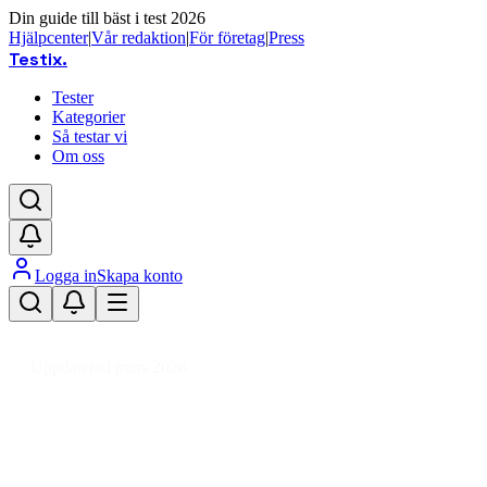
Din guide till bäst i test 2026
Hjälpcenter
|
Vår redaktion
|
För företag
|
Press
Testix
.
Tester
Kategorier
Så testar vi
Om oss
Logga in
Skapa konto
Hem
/
Hemmet
/
Hem
/
Rökningstillbehör
/
Cigarettfodral
Uppdaterad mars 2026
Cigarettfodral bäst i test 2026 –
snygga och praktiska val