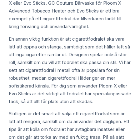
X eller Evo Sticks. GC Couture Bärväska för Ploom X
Advanced Tobacco Heater och Evo Sticks är ett bra
exempel på ett cigarettfodral där tillverkaren tänkt till
kring förvaring och användarvänlighet.
En annan viktig funktion är att cigarettfodralet ska vara
lätt att öppna och stänga, samtidigt som det håller tätt så
att inga cigaretter ramlar ut. Designen spelar också stor
roll, särskilt om du vill att fodralet ska passa din stil. Vi har
sett att cigarettfodral i metall ofta är populära för sin
robusthet, medan cigarettfodral i läder ger en mer
sofistikerad känsla. För dig som använder Ploom X eller
Evo Sticks är det viktigt att fodralet har specialanpassade
fack, så att allt får plats utan att skadas.
Slutligen är det smart att välja ett cigarettfodral som är
lätt att rengöra, särskilt om du använder det dagligen. Ett
tips är att kolla om fodralet har avtagbara insatser eller
om det går att torka av med en fuktig trasa. På så sätt