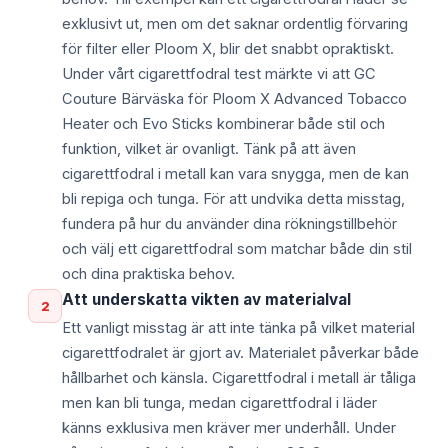
exklusivt ut, men om det saknar ordentlig förvaring
för filter eller Ploom X, blir det snabbt opraktiskt.
Under vårt cigarettfodral test märkte vi att GC
Couture Bärväska för Ploom X Advanced Tobacco
Heater och Evo Sticks kombinerar både stil och
funktion, vilket är ovanligt. Tänk på att även
cigarettfodral i metall kan vara snygga, men de kan
bli repiga och tunga. För att undvika detta misstag,
fundera på hur du använder dina rökningstillbehör
och välj ett cigarettfodral som matchar både din stil
och dina praktiska behov.
Att underskatta vikten av materialval
2
Ett vanligt misstag är att inte tänka på vilket material
cigarettfodralet är gjort av. Materialet påverkar både
hållbarhet och känsla. Cigarettfodral i metall är tåliga
men kan bli tunga, medan cigarettfodral i läder
känns exklusiva men kräver mer underhåll. Under