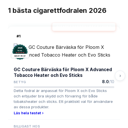
TOPPLISTA
1
bästa
cigarettfodralen
2026
CIGARETTFODRAL BÄST I TEST
#
1
2026
.
Testix
BÄST I TEST
GC Couture Bärväska för Ploom X Advanced
Tobacco Heater och Evo Sticks
›
8.0
/10
BETYG
Detta fodral är anpassat för Ploom X och Evo Sticks
och erbjuder bra skydd och förvaring för både
tobaksheater och sticks. Ett praktiskt val för användare
av dessa produkter.
Läs hela testet ›
BILLIGAST HOS