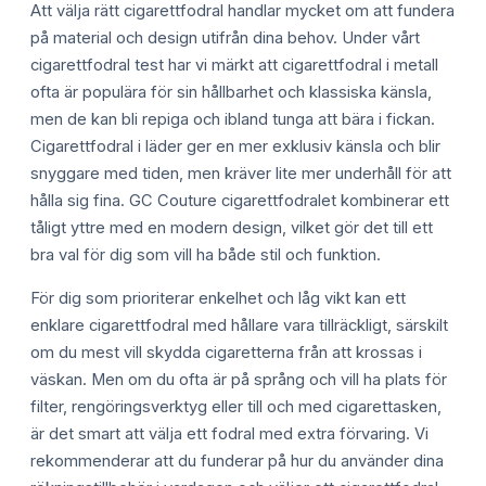
Att välja rätt cigarettfodral handlar mycket om att fundera
på material och design utifrån dina behov. Under vårt
cigarettfodral test har vi märkt att cigarettfodral i metall
ofta är populära för sin hållbarhet och klassiska känsla,
men de kan bli repiga och ibland tunga att bära i fickan.
Cigarettfodral i läder ger en mer exklusiv känsla och blir
snyggare med tiden, men kräver lite mer underhåll för att
hålla sig fina. GC Couture cigarettfodralet kombinerar ett
tåligt yttre med en modern design, vilket gör det till ett
bra val för dig som vill ha både stil och funktion.
För dig som prioriterar enkelhet och låg vikt kan ett
enklare cigarettfodral med hållare vara tillräckligt, särskilt
om du mest vill skydda cigaretterna från att krossas i
väskan. Men om du ofta är på språng och vill ha plats för
filter, rengöringsverktyg eller till och med cigarettasken,
är det smart att välja ett fodral med extra förvaring. Vi
rekommenderar att du funderar på hur du använder dina