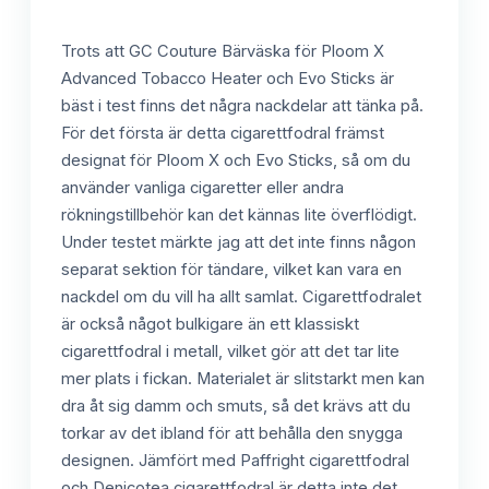
Trots att GC Couture Bärväska för Ploom X
Advanced Tobacco Heater och Evo Sticks är
bäst i test finns det några nackdelar att tänka på.
För det första är detta cigarettfodral främst
designat för Ploom X och Evo Sticks, så om du
använder vanliga cigaretter eller andra
rökningstillbehör kan det kännas lite överflödigt.
Under testet märkte jag att det inte finns någon
separat sektion för tändare, vilket kan vara en
nackdel om du vill ha allt samlat. Cigarettfodralet
är också något bulkigare än ett klassiskt
cigarettfodral i metall, vilket gör att det tar lite
mer plats i fickan. Materialet är slitstarkt men kan
dra åt sig damm och smuts, så det krävs att du
torkar av det ibland för att behålla den snygga
designen. Jämfört med Paffright cigarettfodral
och Denicotea cigarettfodral är detta inte det