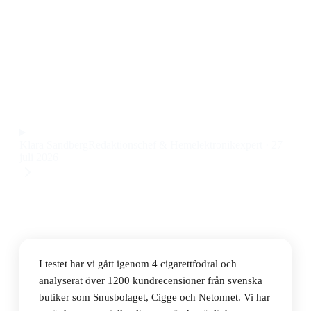
Den bästa cigarettfodralen 2026 är GC Couture
Bärväska för Ploom X Advanced Tobacco Heater och
Evo Sticks, som kombinerar snygg design med smart
förvaring till ett pris på 180 kr.
Observera att vi kan få provision via återförsäljarlänkar. Inga
varumärken betalar för våra omdömen.
Klara Sandberg
Redaktionschef & Hemelektronikexpert
·
27
juli 2026
I testet har vi gått igenom 4 cigarettfodral och
analyserat över 1200 kundrecensioner från svenska
butiker som Snusbolaget, Cigge och Netonnet. Vi har