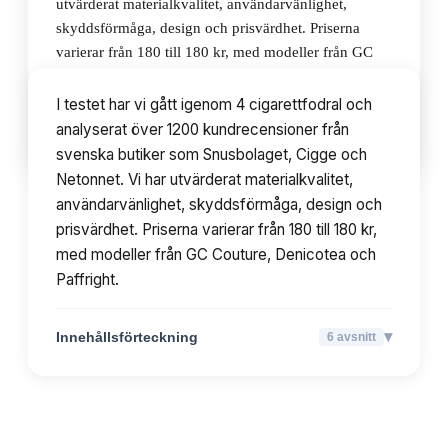
utvärderat materialkvalitet, användarvänlighet,
skyddsförmåga, design och prisvärdhet. Priserna
varierar från 180 till 180 kr, med modeller från GC
Couture, Denicotea och Paffright.
I testet har vi gått igenom 4 cigarettfodral och
analyserat över 1200 kundrecensioner från
▾
Innehållsförteckning
6
avsnitt
svenska butiker som Snusbolaget, Cigge och
Netonnet. Vi har utvärderat materialkvalitet,
användarvänlighet, skyddsförmåga, design och
prisvärdhet. Priserna varierar från 180 till 180 kr,
med modeller från GC Couture, Denicotea och
Paffright.
▾
Innehållsförteckning
6
avsnitt