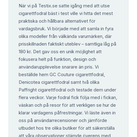
När vi på Testix.se satte igång med att utse
cigarettfodral bäst i test ville vi hitta det mest
praktiska och hållbara alternativet för
vardagsbruk. Vi började med att samla in fyra
olika modeller från välkända varumärken, där
prisskillnaden faktiskt uteblev – samtliga låg på
180 kr. Det gav oss en unik möjlighet att
fokusera helt på funktion, design och
användarupplevelse snarare än pris. Vi
beställde hem GC Couture cigarettfodral,
Denicotea cigarettfodral samt två olika
Paffright cigarettfodral och testade dem under
flera veckor. Varje fodral fick följa med i fickan,
väskan och på resor för att verkligen se hur de
klarar vardagens påfrestningar. Vi läste även in
oss på användarrecensioner och jämförde
utbudet hos tre olika butiker för att säkerställa
att våra observationer stämde överens med