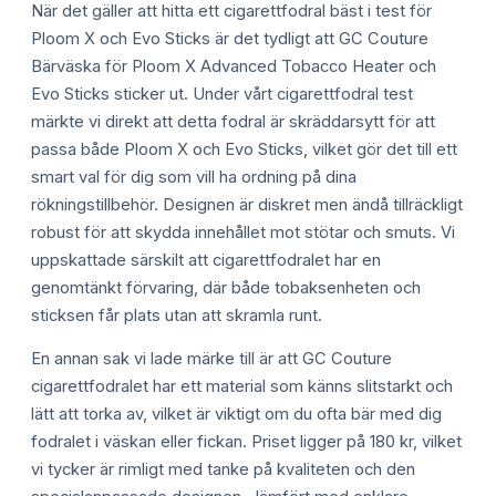
När det gäller att hitta ett cigarettfodral bäst i test för
Ploom X och Evo Sticks är det tydligt att GC Couture
Bärväska för Ploom X Advanced Tobacco Heater och
Evo Sticks sticker ut. Under vårt cigarettfodral test
märkte vi direkt att detta fodral är skräddarsytt för att
passa både Ploom X och Evo Sticks, vilket gör det till ett
smart val för dig som vill ha ordning på dina
rökningstillbehör. Designen är diskret men ändå tillräckligt
robust för att skydda innehållet mot stötar och smuts. Vi
uppskattade särskilt att cigarettfodralet har en
genomtänkt förvaring, där både tobaksenheten och
sticksen får plats utan att skramla runt.
En annan sak vi lade märke till är att GC Couture
cigarettfodralet har ett material som känns slitstarkt och
lätt att torka av, vilket är viktigt om du ofta bär med dig
fodralet i väskan eller fickan. Priset ligger på 180 kr, vilket
vi tycker är rimligt med tanke på kvaliteten och den