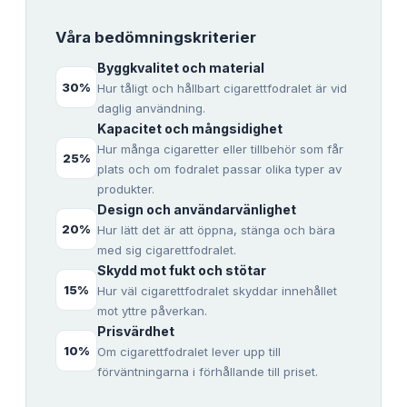
Våra bedömningskriterier
Byggkvalitet och material
30
%
Hur tåligt och hållbart cigarettfodralet är vid
daglig användning.
Kapacitet och mångsidighet
Hur många cigaretter eller tillbehör som får
25
%
plats och om fodralet passar olika typer av
produkter.
Design och användarvänlighet
20
%
Hur lätt det är att öppna, stänga och bära
med sig cigarettfodralet.
Skydd mot fukt och stötar
15
%
Hur väl cigarettfodralet skyddar innehållet
mot yttre påverkan.
Prisvärdhet
10
%
Om cigarettfodralet lever upp till
förväntningarna i förhållande till priset.