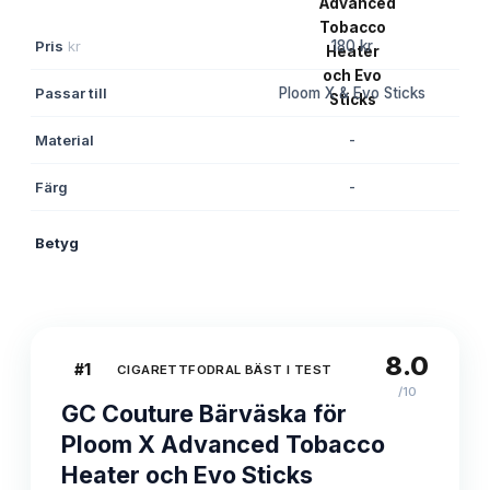
Pris
kr
180 kr
Passar till
Ploom X & Evo Sticks
Material
-
Färg
-
Betyg
8.0
8.0
#
1
CIGARETTFODRAL BÄST I TEST
/10
GC Couture Bärväska för
Ploom X Advanced Tobacco
Heater och Evo Sticks