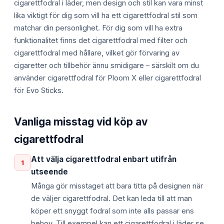
cigarettfodral i läder, men design och stil kan vara minst
lika viktigt för dig som vill ha ett cigarettfodral stil som
matchar din personlighet. För dig som vill ha extra
funktionalitet finns det cigarettfodral med filter och
cigarettfodral med hållare, vilket gör förvaring av
cigaretter och tillbehör ännu smidigare – särskilt om du
använder cigarettfodral för Ploom X eller cigarettfodral
för Evo Sticks.
Vanliga misstag vid köp av
cigarettfodral
Att välja cigarettfodral enbart utifrån
1
utseende
Många gör misstaget att bara titta på designen när
de väljer cigarettfodral. Det kan leda till att man
köper ett snyggt fodral som inte alls passar ens
behov. Till exempel kan ett cigarettfodral i läder se