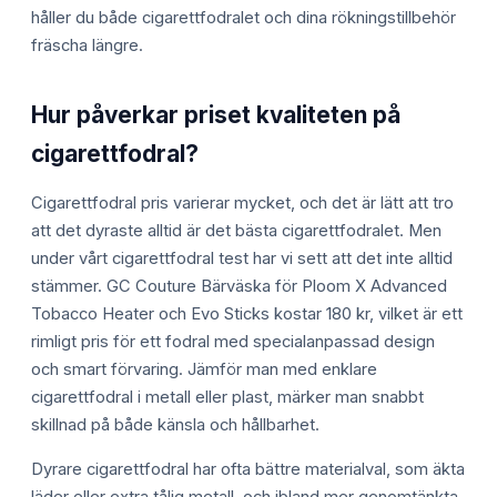
håller du både cigarettfodralet och dina rökningstillbehör
fräscha längre.
Hur påverkar priset kvaliteten på
cigarettfodral?
Cigarettfodral pris varierar mycket, och det är lätt att tro
att det dyraste alltid är det bästa cigarettfodralet. Men
under vårt cigarettfodral test har vi sett att det inte alltid
stämmer. GC Couture Bärväska för Ploom X Advanced
Tobacco Heater och Evo Sticks kostar 180 kr, vilket är ett
rimligt pris för ett fodral med specialanpassad design
och smart förvaring. Jämför man med enklare
cigarettfodral i metall eller plast, märker man snabbt
skillnad på både känsla och hållbarhet.
Dyrare cigarettfodral har ofta bättre materialval, som äkta
läder eller extra tålig metall, och ibland mer genomtänkta