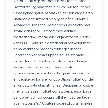
varför detta cigarettfodral bäst i test sticker ut.
Det första jag lade märke till var hur robust och
väldesignad själva bärväskan är. Den känns stabil
i handen och skyddar verkligen både Ploom X
Advanced Tobacco Heater och Evo Sticks mot
stötar och repor. Jämfört med enklare
cigarettfodral i metall eller cigarettfodral i läder
känns GC Couture cigarettfodral betydligt mer
genomtänkt för modern rökningstillbehör.
Förvaringen är smart uppdelad, så att både
cigaretter och tillbehör får plats utan att något
skaver eller trycks ihop. Under testet
uppskattade jag särskilt att cigarettfodralet har
en dedikerad hållare för Evo Sticks, vilket gör det
enkelt att byta utan att fumla. Designen är diskret
men ändå stilren, vilket gör att den passar både
på jobbet och vid sociala tillfällen. Jag testade
även att bära GC Couture cigarettfodral i mindre