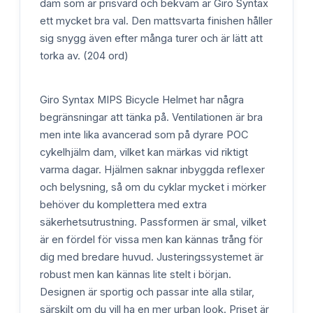
dam som är prisvärd och bekväm är Giro Syntax
ett mycket bra val. Den mattsvarta finishen håller
sig snygg även efter många turer och är lätt att
torka av. (204 ord)
Giro Syntax MIPS Bicycle Helmet har några
begränsningar att tänka på. Ventilationen är bra
men inte lika avancerad som på dyrare POC
cykelhjälm dam, vilket kan märkas vid riktigt
varma dagar. Hjälmen saknar inbyggda reflexer
och belysning, så om du cyklar mycket i mörker
behöver du komplettera med extra
säkerhetsutrustning. Passformen är smal, vilket
är en fördel för vissa men kan kännas trång för
dig med bredare huvud. Justeringssystemet är
robust men kan kännas lite stelt i början.
Designen är sportig och passar inte alla stilar,
särskilt om du vill ha en mer urban look. Priset är