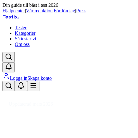
Din guide till bäst i test 2026
Hjälpcenter
|
Vår redaktion
|
För företag
|
Press
Testix
.
Tester
Kategorier
Så testar vi
Om oss
Logga in
Skapa konto
Hem
/
Sport
/
Cykling
/
Cykeltillbehör
/
Cykelhjälmar
/
Cykelhjälm dam
Uppdaterad mars 2026
Cykelhjälm dam bäst i test 2026 –
säkra och bekväma val