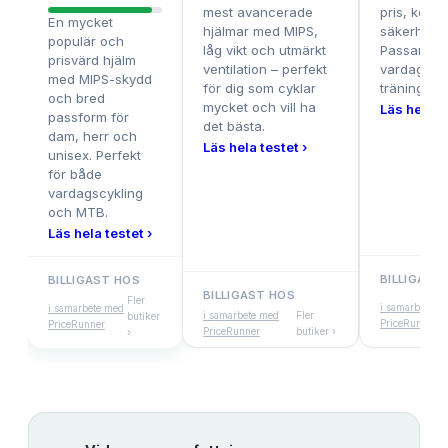
mest avancerade
pris, komf
En mycket
hjälmar med MIPS,
säkerhetsf
populär och
låg vikt och utmärkt
Passar bå
prisvärd hjälm
ventilation – perfekt
vardagscy
med MIPS-skydd
för dig som cyklar
träning.
och bred
mycket och vill ha
Läs hela te
passform för
det bästa.
dam, herr och
Läs hela testet ›
unisex. Perfekt
för både
vardagscykling
och MTB.
Läs hela testet ›
BILLIGAST
BILLIGAST HOS
BILLIGAST HOS
Fler
i samarbete m
i samarbete med
i samarbete med
Fler
butiker
PriceRunner
PriceRunner
PriceRunner
butiker ›
›