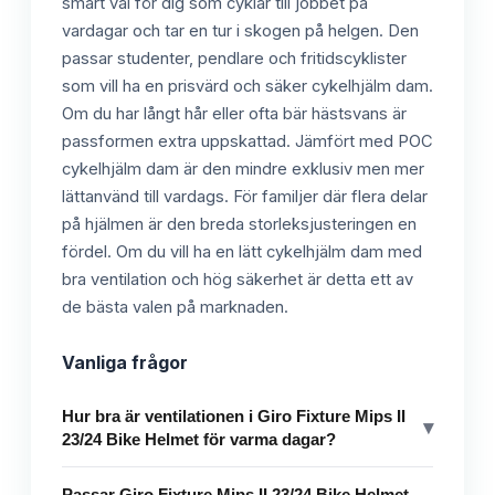
smart val för dig som cyklar till jobbet på
vardagar och tar en tur i skogen på helgen. Den
passar studenter, pendlare och fritidscyklister
som vill ha en prisvärd och säker cykelhjälm dam.
Om du har långt hår eller ofta bär hästsvans är
passformen extra uppskattad. Jämfört med POC
cykelhjälm dam är den mindre exklusiv men mer
lättanvänd till vardags. För familjer där flera delar
på hjälmen är den breda storleksjusteringen en
fördel. Om du vill ha en lätt cykelhjälm dam med
bra ventilation och hög säkerhet är detta ett av
de bästa valen på marknaden.
Vanliga frågor
Hur bra är ventilationen i Giro Fixture Mips II
▾
23/24 Bike Helmet för varma dagar?
Passar Giro Fixture Mips II 23/24 Bike Helmet