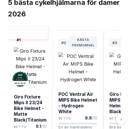
5
bästa
cykelhjälmarna för damer
2026
CYKELHJÄLM
DAM BÄST I TEST
#
1
BÄSTA
#
2
#
3
PREMIUMVAL
PR
2026
.
Testix
BÄST I TEST
POC Ventral Air
Giro Syn
Giro Fixture
MIPS Bike Helmet
MIPS Bic
Mips II 23/24
- Hydrogen
Helmet 
Bike Helmet -
White
Black
Matte
8.8
/10
BETYG
BETYG
›
Black/Titanium
9.1
/10
BETYG
En av marknadens
Bra balans