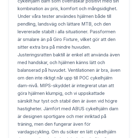
cykelhjälm dam som överraskar positivt med sin
kombination av pris, komfort och mångsidighet.
Under våra tester användes hjälmen både till
pendling, landsväg och lättare MTB, och den
levererade stabilt i alla situationer. Passformen
är smalare än på Giro Fixture, vilket gör att den
sitter extra bra på mindre huvuden.
Justeringsratten baktill är enkel att använda även
med handskar, och hjälmen känns lätt och
balanserad på huvudet. Ventilationen är bra, även
om den inte riktigt når upp till POC cykelhjälm
dam-nivå. MIPS-skyddet är integrerat utan att
göra hjälmen klumpig, och vi uppskattade
särskilt hur tyst och stabil den är även vid högre
hastigheter. Jämfört med ABUS cykelhjälm dam
är designen sportigare och mer inriktad på
träning, men den fungerar även för
vardagscykling. Om du söker en lätt cykelhjälm