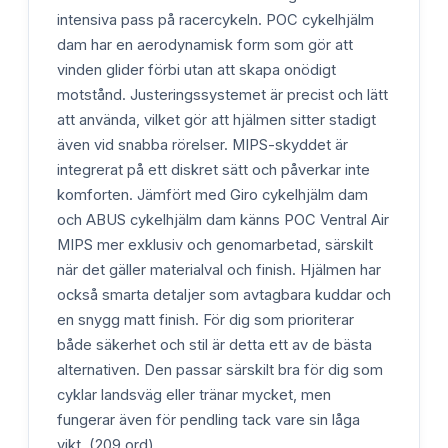
intensiva pass på racercykeln. POC cykelhjälm
dam har en aerodynamisk form som gör att
vinden glider förbi utan att skapa onödigt
motstånd. Justeringssystemet är precist och lätt
att använda, vilket gör att hjälmen sitter stadigt
även vid snabba rörelser. MIPS-skyddet är
integrerat på ett diskret sätt och påverkar inte
komforten. Jämfört med Giro cykelhjälm dam
och ABUS cykelhjälm dam känns POC Ventral Air
MIPS mer exklusiv och genomarbetad, särskilt
när det gäller materialval och finish. Hjälmen har
också smarta detaljer som avtagbara kuddar och
en snygg matt finish. För dig som prioriterar
både säkerhet och stil är detta ett av de bästa
alternativen. Den passar särskilt bra för dig som
cyklar landsväg eller tränar mycket, men
fungerar även för pendling tack vare sin låga
vikt. (209 ord)