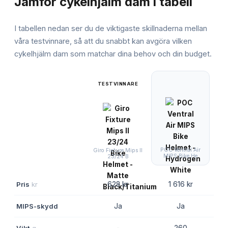
Jämför
cykelhjälm dam
i tabell
I tabellen nedan ser du de viktigaste skillnaderna mellan
våra testvinnare, så att du snabbt kan avgöra vilken
cykelhjälm dam
som matchar dina behov och din budget.
TESTVINNARE
POC Ventral Air
Gi
Giro Fixture Mips II
MIPS Bike He
23/24 B
Pris
kr
628 kr
1 616 kr
MIPS-skydd
Ja
Ja
Vikt
g
-
260