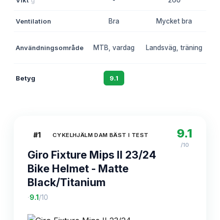
Ventilation
Bra
Mycket bra
Användningsområde
MTB, vardag
Landsväg, träning
Betyg
9.1
8.8
9.1
#
1
CYKELHJÄLM DAM BÄST I TEST
/10
Giro Fixture Mips II 23/24
Bike Helmet - Matte
Black/Titanium
·
9.1
/10