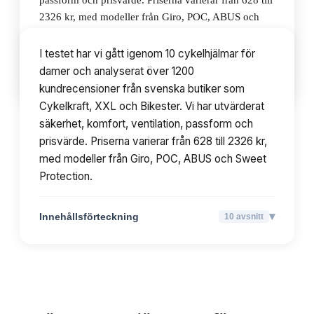
passform och prisvärde. Priserna varierar från 628 till
2326 kr, med modeller från Giro, POC, ABUS och
Sweet Protection.
I testet har vi gått igenom 10 cykelhjälmar för
damer och analyserat över 1200
▾
Innehållsförteckning
10
avsnitt
kundrecensioner från svenska butiker som
Cykelkraft, XXL och Bikester. Vi har utvärderat
säkerhet, komfort, ventilation, passform och
prisvärde. Priserna varierar från 628 till 2326 kr,
med modeller från Giro, POC, ABUS och Sweet
Protection.
▾
Innehållsförteckning
10
avsnitt
TOPPLISTA