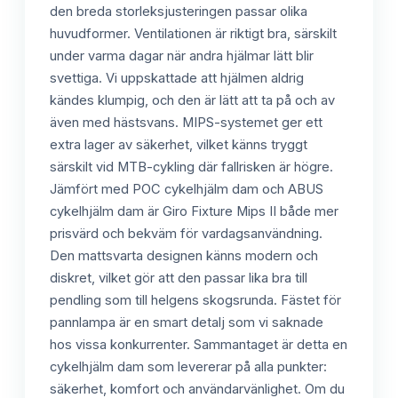
den breda storleksjusteringen passar olika
huvudformer. Ventilationen är riktigt bra, särskilt
under varma dagar när andra hjälmar lätt blir
svettiga. Vi uppskattade att hjälmen aldrig
kändes klumpig, och den är lätt att ta på och av
även med hästsvans. MIPS-systemet ger ett
extra lager av säkerhet, vilket känns tryggt
särskilt vid MTB-cykling där fallrisken är högre.
Jämfört med POC cykelhjälm dam och ABUS
cykelhjälm dam är Giro Fixture Mips II både mer
prisvärd och bekväm för vardagsanvändning.
Den mattsvarta designen känns modern och
diskret, vilket gör att den passar lika bra till
pendling som till helgens skogsrunda. Fästet för
pannlampa är en smart detalj som vi saknade
hos vissa konkurrenter. Sammantaget är detta en
cykelhjälm dam som levererar på alla punkter:
säkerhet, komfort och användarvänlighet. Om du