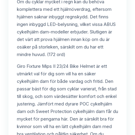
Om du cyklar mycket i regn kan du behöva
komplettera med ett hjälmöverdrag, eftersom
hjälmen saknar inbyggt regnskydd. Det finns
ingen inbyggd LED-belysning, vilket vissa ABUS
cykelhjälm dam-modeller erbjuder. Slutligen är
det värt att prova hjälmen innan köp om du är
osäker på storleken, särskilt om du har ett
mindre huvud. (172 ord)
Giro Fixture Mips II 23/24 Bike Helmet är ett
utmärkt val för dig som vill ha en säker
cykelhjälm dam för både vardag och fritid. Den
passar bäst för dig som cyklar varierat, från stad
till skog, och som värdesätter komfort och enkel
justering. Jämfört med dyrare POC cykelhjälm
dam och Sweet Protection cykelhjälm dam får du
mycket för pengarna här. Den är särskilt bra för
kvinnor som vill ha en lätt cykelhjälm dam med
bra ventilation och pålitlig säkerhet. Om du