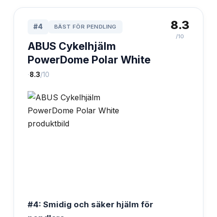
8.3
#
4
BÄST FÖR PENDLING
/10
ABUS Cykelhjälm
PowerDome Polar White
·
8.3
/10
#4: Smidig och säker hjälm för