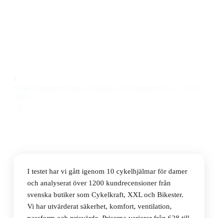
Den bästa cykelhjälmen för damer 2026 är Giro Fixture
Mips II 23/24 Bike Helmet, som kombinerar låg vikt,
bra ventilation och MIPS-skydd till ett pris på 628 kr.
Observera att vi kan få provision via återförsäljarlänkar. Inga
varumärken betalar för våra omdömen.
Hugo Dahlgren
Fordon, Friluftsliv & Outdoorexpert
·
27 juli
2026
I testet har vi gått igenom 10 cykelhjälmar för damer
och analyserat över 1200 kundrecensioner från
svenska butiker som Cykelkraft, XXL och Bikester.
Vi har utvärderat säkerhet, komfort, ventilation,