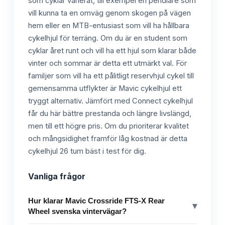
som cyklar varierat, till exempel en pendlare som
vill kunna ta en omväg genom skogen på vägen
hem eller en MTB-entusiast som vill ha hållbara
cykelhjul för terräng. Om du är en student som
cyklar året runt och vill ha ett hjul som klarar både
vinter och sommar är detta ett utmärkt val. För
familjer som vill ha ett pålitligt reservhjul cykel till
gemensamma utflykter är Mavic cykelhjul ett
tryggt alternativ. Jämfört med Connect cykelhjul
får du här bättre prestanda och längre livslängd,
men till ett högre pris. Om du prioriterar kvalitet
och mångsidighet framför låg kostnad är detta
cykelhjul 26 tum bäst i test för dig.
Vanliga frågor
Hur klarar Mavic Crossride FTS-X Rear
▾
Wheel svenska vintervägar?