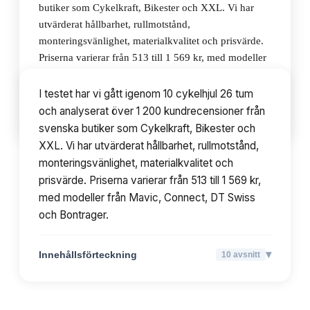
butiker som Cykelkraft, Bikester och XXL. Vi har
utvärderat hållbarhet, rullmotstånd,
monteringsvänlighet, materialkvalitet och prisvärde.
Priserna varierar från 513 till 1 569 kr, med modeller
från Mavic, Connect, DT Swiss och Bontrager.
I testet har vi gått igenom 10 cykelhjul 26 tum
och analyserat över 1 200 kundrecensioner från
▾
Innehållsförteckning
10
avsnitt
svenska butiker som Cykelkraft, Bikester och
XXL. Vi har utvärderat hållbarhet, rullmotstånd,
monteringsvänlighet, materialkvalitet och
prisvärde. Priserna varierar från 513 till 1 569 kr,
med modeller från Mavic, Connect, DT Swiss
och Bontrager.
▾
Innehållsförteckning
10
avsnitt