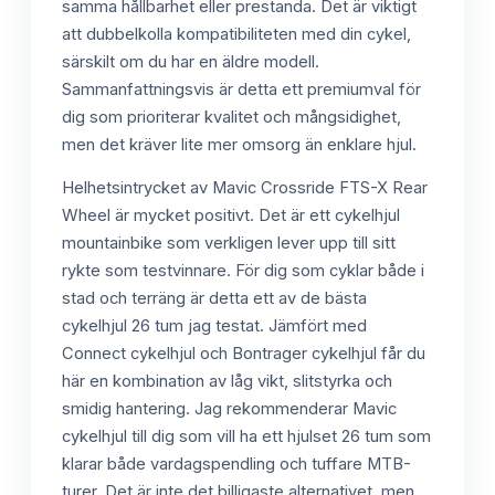
samma hållbarhet eller prestanda. Det är viktigt
att dubbelkolla kompatibiliteten med din cykel,
särskilt om du har en äldre modell.
Sammanfattningsvis är detta ett premiumval för
dig som prioriterar kvalitet och mångsidighet,
men det kräver lite mer omsorg än enklare hjul.
Helhetsintrycket av Mavic Crossride FTS-X Rear
Wheel är mycket positivt. Det är ett cykelhjul
mountainbike som verkligen lever upp till sitt
rykte som testvinnare. För dig som cyklar både i
stad och terräng är detta ett av de bästa
cykelhjul 26 tum jag testat. Jämfört med
Connect cykelhjul och Bontrager cykelhjul får du
här en kombination av låg vikt, slitstyrka och
smidig hantering. Jag rekommenderar Mavic
cykelhjul till dig som vill ha ett hjulset 26 tum som
klarar både vardagspendling och tuffare MTB-
turer. Det är inte det billigaste alternativet, men