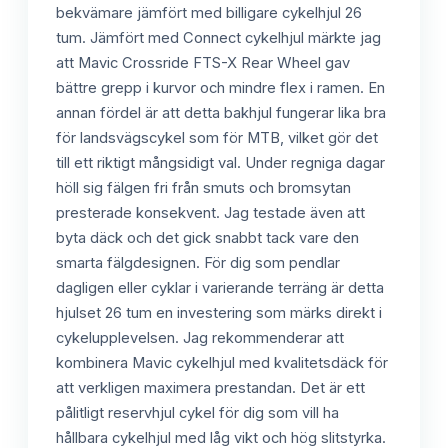
bekvämare jämfört med billigare cykelhjul 26
tum. Jämfört med Connect cykelhjul märkte jag
att Mavic Crossride FTS-X Rear Wheel gav
bättre grepp i kurvor och mindre flex i ramen. En
annan fördel är att detta bakhjul fungerar lika bra
för landsvägscykel som för MTB, vilket gör det
till ett riktigt mångsidigt val. Under regniga dagar
höll sig fälgen fri från smuts och bromsytan
presterade konsekvent. Jag testade även att
byta däck och det gick snabbt tack vare den
smarta fälgdesignen. För dig som pendlar
dagligen eller cyklar i varierande terräng är detta
hjulset 26 tum en investering som märks direkt i
cykelupplevelsen. Jag rekommenderar att
kombinera Mavic cykelhjul med kvalitetsdäck för
att verkligen maximera prestandan. Det är ett
pålitligt reservhjul cykel för dig som vill ha
hållbara cykelhjul med låg vikt och hög slitstyrka.