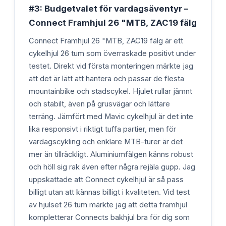
#3: Budgetvalet för vardagsäventyr –
Connect Framhjul 26 "MTB, ZAC19 fälg
Connect Framhjul 26 "MTB, ZAC19 fälg är ett
cykelhjul 26 tum som överraskade positivt under
testet. Direkt vid första monteringen märkte jag
att det är lätt att hantera och passar de flesta
mountainbike och stadscykel. Hjulet rullar jämnt
och stabilt, även på grusvägar och lättare
terräng. Jämfört med Mavic cykelhjul är det inte
lika responsivt i riktigt tuffa partier, men för
vardagscykling och enklare MTB-turer är det
mer än tillräckligt. Aluminiumfälgen känns robust
och höll sig rak även efter några rejäla gupp. Jag
uppskattade att Connect cykelhjul är så pass
billigt utan att kännas billigt i kvaliteten. Vid test
av hjulset 26 tum märkte jag att detta framhjul
kompletterar Connects bakhjul bra för dig som