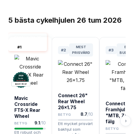
TOPPLISTA
5
bästa
cykelhjulen 26 tum
2026
CYKELHJUL 26
TUM BÄST I
#
1
MEST
BÄS
TEST
#
2
#
3
PRISVÄRD
BUDGE
2026
.
Testix
BÄST I TEST
Connect 26"
Mavic
Rear Wheel
Connect
Crossride
26x1.75
Framhjul 26
FTS-X Rear
8.7
/10
BETYG
"MTB, ZAC1
Wheel
›
fälg
9.1
/10
BETYG
Ett mycket prisvärt
BETYG
bakhjul som
Ett robust och