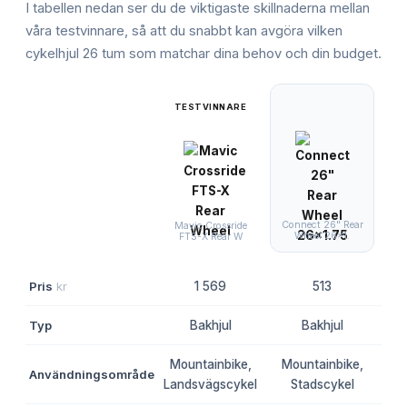
I tabellen nedan ser du de viktigaste skillnaderna mellan
våra testvinnare, så att du snabbt kan avgöra vilken
cykelhjul 26 tum
som matchar dina behov och din budget.
TESTVINNARE
Connect 26" Rear
Co
Mavic Crossride
Wheel 26x1.
FTS-X Rear W
Pris
kr
1 569
513
Typ
Bakhjul
Bakhjul
Mountainbike,
Mountainbike,
Användningsområde
M
Landsvägscykel
Stadscykel