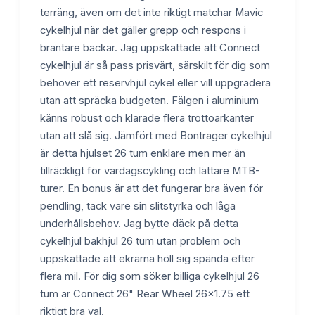
terräng, även om det inte riktigt matchar Mavic
cykelhjul när det gäller grepp och respons i
brantare backar. Jag uppskattade att Connect
cykelhjul är så pass prisvärt, särskilt för dig som
behöver ett reservhjul cykel eller vill uppgradera
utan att spräcka budgeten. Fälgen i aluminium
känns robust och klarade flera trottoarkanter
utan att slå sig. Jämfört med Bontrager cykelhjul
är detta hjulset 26 tum enklare men mer än
tillräckligt för vardagscykling och lättare MTB-
turer. En bonus är att det fungerar bra även för
pendling, tack vare sin slitstyrka och låga
underhållsbehov. Jag bytte däck på detta
cykelhjul bakhjul 26 tum utan problem och
uppskattade att ekrarna höll sig spända efter
flera mil. För dig som söker billiga cykelhjul 26
tum är Connect 26" Rear Wheel 26x1.75 ett
riktigt bra val.