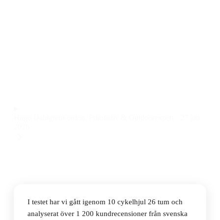
Den bästa cykelhjulet 26 tum 2026 är Mavic Crossride
FTS-X Rear Wheel, som kombinerar stabilitet och låg
vikt med riktigt bra rull för både mountainbike och
landsväg till ett pris på 1 569 kr.
Observera att vi kan få provision via återförsäljarlänkar. Inga
varumärken betalar för våra omdömen.
Hugo Dahlgren
Fordon, Friluftsliv & Outdoorexpert
·
27 juli
2026
I testet har vi gått igenom 10 cykelhjul 26 tum och
analyserat över 1 200 kundrecensioner från svenska