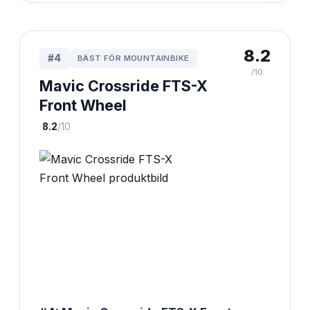
8.2
#
4
BÄST FÖR MOUNTAINBIKE
/10
Mavic Crossride FTS-X
Front Wheel
·
8.2
/10