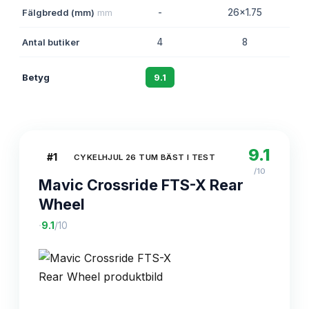
Fälgbredd (mm)
mm
-
26x1.75
Antal butiker
4
8
Betyg
9.1
8.7
9.1
#
1
CYKELHJUL 26 TUM BÄST I TEST
/10
Mavic Crossride FTS-X Rear
Wheel
·
9.1
/10