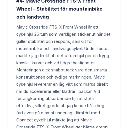
#4: Mavic Crossride FTS-X Front
Wheel – Stabilitet för mountainbike
och landsväg
Mavic Crossride FTS-X Front Wheel är ett
cykelhjul 26 tum som verkligen sticker ut när det
gäller stabilitet och respons, särskilt för
mountainbike och landsvägscykel. Under testet
märkte jag direkt att detta framhjul ger en trygg
känsla i kurvor och vid högre hastigheter.
Monteringen gick snabbt tack vare den smarta
konstruktionen och tydliga märkningen. Mavic
cykelhjul levererar en låg vikt som märks direkt
när du accelererar eller klättrar i backar. Vid
terrängkörning absorberade hjulet stötar
effektivt, vilket gjorde att jag kunde hålla hög
fart även på ojämnt underlag. Jämfört med
Connect cykelhjul märkte jag att Mavic
Crossride FTS-X Front Wheel ger bättre grepp