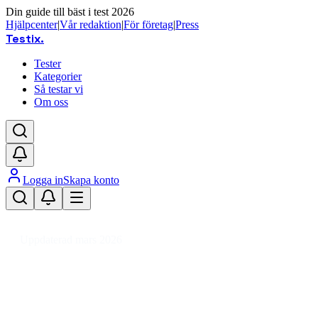
Din guide till bäst i test 2026
Hjälpcenter
|
Vår redaktion
|
För företag
|
Press
Testix
.
Tester
Kategorier
Så testar vi
Om oss
Logga in
Skapa konto
Hem
/
Sport
/
Cykling
/
Cykeldelar
/
Cykelhjul
/
Cykelhjul 26 tum
Uppdaterad mars 2026
Bästa cykelhjul 26 tum 2026 –
testade hjul för MTB och
stadscykel