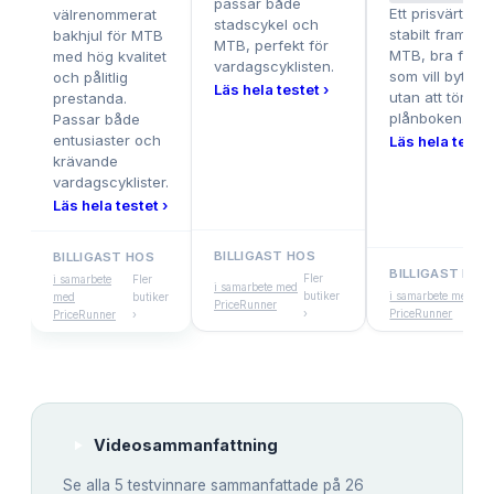
passar både
Ett prisvärt oc
välrenommerat
stadscykel och
stabilt framhjul
bakhjul för MTB
MTB, perfekt för
MTB, bra för d
med hög kvalitet
vardagscyklisten.
som vill byta hj
och pålitlig
Läs hela testet ›
utan att tömma
prestanda.
plånboken.
Passar både
entusiaster och
Läs hela testet
krävande
vardagscyklister.
Läs hela testet ›
BILLIGAST HOS
BILLIGAST HOS
BILLIGAST HOS
Fler
i samarbete
Fler
i samarbete med
butiker
i samarbete med
F
med
butiker
PriceRunner
›
PriceRunner
b
PriceRunner
›
Videosammanfattning
Se alla
5
testvinnare sammanfattade på 26