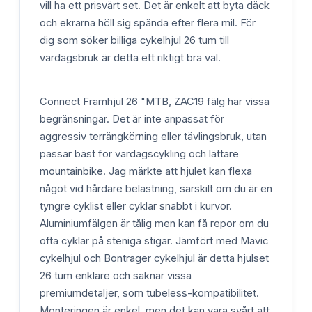
vill ha ett prisvärt set. Det är enkelt att byta däck
och ekrarna höll sig spända efter flera mil. För
dig som söker billiga cykelhjul 26 tum till
vardagsbruk är detta ett riktigt bra val.
Connect Framhjul 26 "MTB, ZAC19 fälg har vissa
begränsningar. Det är inte anpassat för
aggressiv terrängkörning eller tävlingsbruk, utan
passar bäst för vardagscykling och lättare
mountainbike. Jag märkte att hjulet kan flexa
något vid hårdare belastning, särskilt om du är en
tyngre cyklist eller cyklar snabbt i kurvor.
Aluminiumfälgen är tålig men kan få repor om du
ofta cyklar på steniga stigar. Jämfört med Mavic
cykelhjul och Bontrager cykelhjul är detta hjulset
26 tum enklare och saknar vissa
premiumdetaljer, som tubeless-kompatibilitet.
Monteringen är enkel, men det kan vara svårt att