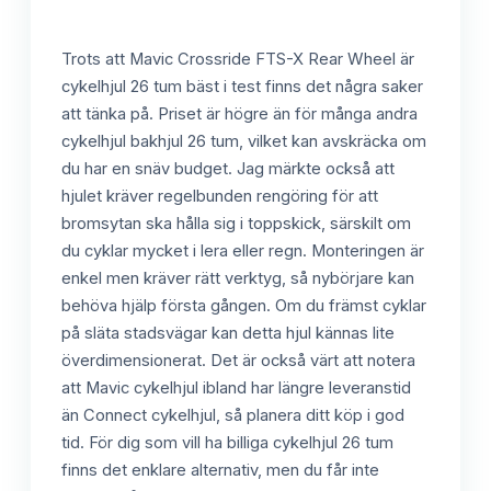
Trots att Mavic Crossride FTS-X Rear Wheel är
cykelhjul 26 tum bäst i test finns det några saker
att tänka på. Priset är högre än för många andra
cykelhjul bakhjul 26 tum, vilket kan avskräcka om
du har en snäv budget. Jag märkte också att
hjulet kräver regelbunden rengöring för att
bromsytan ska hålla sig i toppskick, särskilt om
du cyklar mycket i lera eller regn. Monteringen är
enkel men kräver rätt verktyg, så nybörjare kan
behöva hjälp första gången. Om du främst cyklar
på släta stadsvägar kan detta hjul kännas lite
överdimensionerat. Det är också värt att notera
att Mavic cykelhjul ibland har längre leveranstid
än Connect cykelhjul, så planera ditt köp i god
tid. För dig som vill ha billiga cykelhjul 26 tum
finns det enklare alternativ, men du får inte