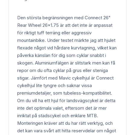
Den största begränsningen med Connect 26"
Rear Wheel 26x1.75 är att det inte är anpassat
för riktigt tuff terräng eller aggressiv
mountainbike. Under testet märkte jag att hjulet
flexade något vid hårdare kurvtagning, vilket kan
påverka känslan för dig som cyklar snabbt i
skogen. Aluminiumfälgen är slitstark men kan få
repor om du ofta cyklar på grus eller steniga
stigar. Jämfört med Mavic cykelhjul är Connect
cykelhjul lite tyngre och saknar vissa
premiumdetaljer, som tubeless-kompatibilitet.
Om du vill ha ett hjul för landsvägscykel är detta
inte det optimala valet, eftersom det är mer
inriktat på stadscykel och enklare MTB.
Monteringen kräver att du har rätt verktyg, och
det kan vara svårt att hitta reservdelar om något