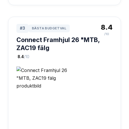
8.4
#
3
BÄSTA BUDGETVAL
/10
Connect Framhjul 26 "MTB,
ZAC19 fälg
·
8.4
/10