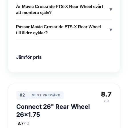
Är Mavic Crossride FTS-X Rear Wheel svårt
▾
att montera själv?
Passar Mavic Crossride FTS-X Rear Wheel
▾
till äldre cyklar?
Jämför pris
8.7
#
2
MEST PRISVÄRD
/10
Connect 26" Rear Wheel
26x1.75
·
8.7
/10