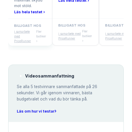
maximalt skydd
Läs hela testet ›
mot stöld.
Läs hela testet ›
BILLIGAST HOS
BILLIGAST HO
BILLIGAST HOS
Fler
i samarbete
Fler
i samarbete med
i samarbete med
butiker
med
butiker
PriceRunner
PriceRunner
›
PriceRunner
›
Videosammanfattning
Se alla
5
testvinnare sammanfattade på 26
sekunder. Vi går igenom vinnaren, bästa
budgetvalet och vad du bör tänka på.
›
Läs om hur vi testar