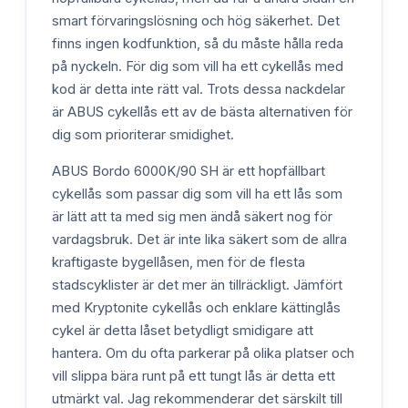
smart förvaringslösning och hög säkerhet. Det
finns ingen kodfunktion, så du måste hålla reda
på nyckeln. För dig som vill ha ett cykellås med
kod är detta inte rätt val. Trots dessa nackdelar
är ABUS cykellås ett av de bästa alternativen för
dig som prioriterar smidighet.
ABUS Bordo 6000K/90 SH är ett hopfällbart
cykellås som passar dig som vill ha ett lås som
är lätt att ta med sig men ändå säkert nog för
vardagsbruk. Det är inte lika säkert som de allra
kraftigaste bygellåsen, men för de flesta
stadscyklister är det mer än tillräckligt. Jämfört
med Kryptonite cykellås och enklare kättinglås
cykel är detta låset betydligt smidigare att
hantera. Om du ofta parkerar på olika platser och
vill slippa bära runt på ett tungt lås är detta ett
utmärkt val. Jag rekommenderar det särskilt till