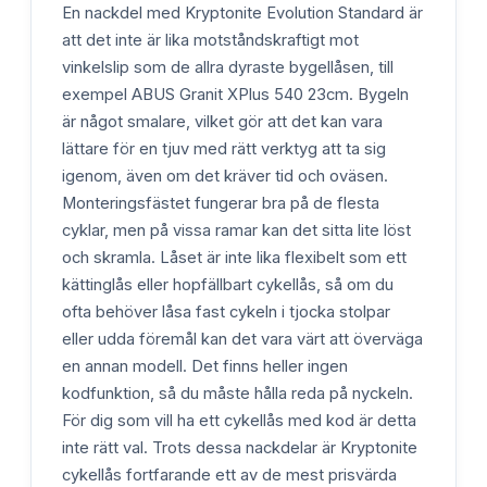
En nackdel med Kryptonite Evolution Standard är
att det inte är lika motståndskraftigt mot
vinkelslip som de allra dyraste bygellåsen, till
exempel ABUS Granit XPlus 540 23cm. Bygeln
är något smalare, vilket gör att det kan vara
lättare för en tjuv med rätt verktyg att ta sig
igenom, även om det kräver tid och oväsen.
Monteringsfästet fungerar bra på de flesta
cyklar, men på vissa ramar kan det sitta lite löst
och skramla. Låset är inte lika flexibelt som ett
kättinglås eller hopfällbart cykellås, så om du
ofta behöver låsa fast cykeln i tjocka stolpar
eller udda föremål kan det vara värt att överväga
en annan modell. Det finns heller ingen
kodfunktion, så du måste hålla reda på nyckeln.
För dig som vill ha ett cykellås med kod är detta
inte rätt val. Trots dessa nackdelar är Kryptonite
cykellås fortfarande ett av de mest prisvärda