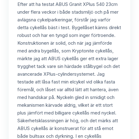
Efter att ha testat ABUS Granit XPlus 540 23cm
under flera veckor i både stadsmiljö och på mer
avlägsna cykelparkeringar, förstår jag varför
detta cykellås bäst i test. Bygellåset känns direkt
robust och har en tyngd som inger förtroende.
Konstruktionen är solid, och när jag jämförde
med andra bygellås, som Kryptonite cykellås,
märkte jag att ABUS cykellås ger ett extra lager
trygghet tack vare sin härdade stålbygel och det
avancerade XPlus-cylindersystemet. Jag
testade att låsa fast min elcykel vid olika fasta
föremål, och låset var alltid lätt att hantera, även
med handskar på. Nyckeln gled in smidigt och
mekanismen kärvade aldrig, vilket är ett stort
plus jämfört med billigare cykellås med nyckel.
Säkerhetsklassningen är hög, och det märks att
ABUS cykellås är konstruerat för att stå emot
både bultsax och dyrkning. I en cykellås