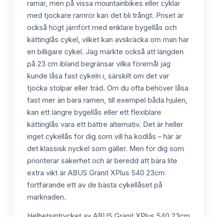
ramar, men på vissa mountainbikes eller cyklar
med tjockare ramrör kan det bli trångt. Priset är
också högt jämfört med enklare bygellås och
kättinglås cykel, vilket kan avskräcka om man har
en billigare cykel. Jag märkte också att längden
på 23 cm ibland begränsar vilka föremål jag
kunde låsa fast cykeln i, särskilt om det var
tjocka stolpar eller träd. Om du ofta behöver låsa
fast mer än bara ramen, till exempel båda hjulen,
kan ett längre bygellås eller ett flexiblare
kättinglås vara ett bättre alternativ. Det är heller
inget cykellås för dig som vill ha kodlås – här är
det klassisk nyckel som gäller. Men för dig som
prioriterar säkerhet och är beredd att bära lite
extra vikt är ABUS Granit XPlus 540 23cm
fortfarande ett av de bästa cykellåset på
marknaden.
Helhetsintrycket av ABUS Granit XPlus 540 23cm