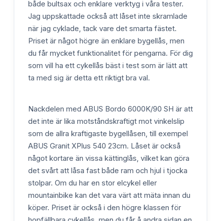
både bultsax och enklare verktyg i våra tester.
Jag uppskattade också att låset inte skramlade
när jag cyklade, tack vare det smarta fästet.
Priset är något högre än enklare bygellås, men
du får mycket funktionalitet för pengarna. För dig
som vill ha ett cykellås bäst i test som är lätt att
ta med sig är detta ett riktigt bra val.
Nackdelen med ABUS Bordo 6000K/90 SH är att
det inte är lika motståndskraftigt mot vinkelslip
som de allra kraftigaste bygellåsen, till exempel
ABUS Granit XPlus 540 23cm. Låset är också
något kortare än vissa kättinglås, vilket kan göra
det svårt att låsa fast både ram och hjul i tjocka
stolpar. Om du har en stor elcykel eller
mountainbike kan det vara värt att mäta innan du
köper. Priset är också i den högre klassen för
hopfällbara cykellås, men du får å andra sidan en