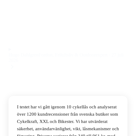
Den bästa cykellåsen 2026 är ABUS Granit XPlus 540
23cm, ett robust bygellås med högsta säkerhetsklass
och smidig hantering till ett pris på 961 kr.
Observera att vi kan få provision via återförsäljarlänkar. Inga
varumärken betalar för våra omdömen.
Hugo Dahlgren
Fordon, Friluftsliv & Outdoorexpert
·
27 juli
2026
I testet har vi gått igenom 10 cykellås och analyserat
över 1200 kundrecensioner från svenska butiker som
Cykelkraft, XXL och Bikester. Vi har utvärderat
säkerhet, användarvänlighet, vikt, låsmekanismer och