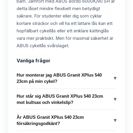
barn. Jämfört med ABUS Bordo 6000K/90 SH är
detta låset mindre flexibelt men betydligt
säkrare. För studenter eller dig som cyklar
kortare sträckor och vill ha ett lättare lås kan ett
hopfällbart cykellås eller ett enklare kättinglås
vara mer praktiskt. Men för maximal säkerhet är
ABUS cykellås svårslaget.
Vanliga frågor
Hur monterar jag ABUS Granit XPlus 540
▾
23cm på min cykel?
Hur står sig ABUS Granit XPlus 540 23cm
▾
mot bultsax och vinkelslip?
Är ABUS Granit XPlus 540 23cm
▾
försäkringsgodkänt?