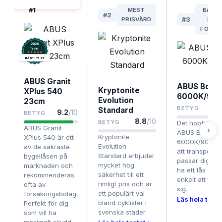
I TEST
#
1
MEST
BÄST 
#
2
PRISVÄRD
#
3
SMID
FÖRVA
2026
.
Testix
BÄST I TEST
ABUS Granit
ABUS Bord
Kryptonite
XPlus 540
6000K/90 
Evolution
23cm
BETYG
Standard
9.2
/10
BETYG
8.8
/10
BETYG
Det hopfällbar
ABUS Granit
›
ABUS Bordo
Kryptonite
XPlus 540 är ett
6000K/90 SH ä
Evolution
av de säkraste
att transporte
Standard erbjuder
bygellåsen på
passar dig som
mycket hög
marknaden och
ha ett lås som
säkerhet till ett
rekommenderas
enkelt att ta 
rimligt pris och är
ofta av
sig.
ett populärt val
försäkringsbolag.
Läs hela teste
bland cyklister i
Perfekt för dig
svenska städer.
som vill ha