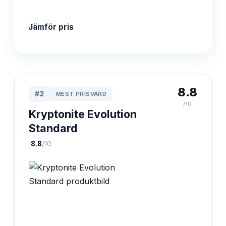
Jämför pris
8.8
#
2
MEST PRISVÄRD
/10
Kryptonite Evolution
Standard
·
8.8
/10