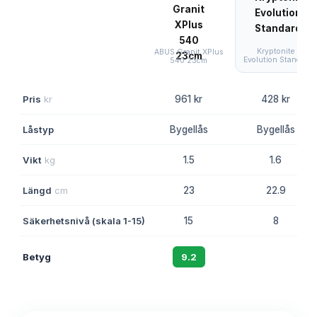
Kryptonite
ABUS Granit XPlus
Evolution Standar
540 23cm
Pris
kr
961 kr
428 kr
Låstyp
Bygellås
Bygellås
Vikt
kg
1.5
1.6
Längd
cm
23
22.9
Säkerhetsnivå (skala 1-15)
15
8
Betyg
9.2
8.8