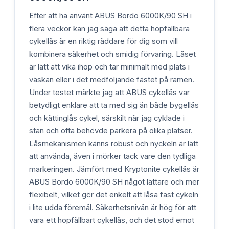
Efter att ha använt ABUS Bordo 6000K/90 SH i
flera veckor kan jag säga att detta hopfällbara
cykellås är en riktig räddare för dig som vill
kombinera säkerhet och smidig förvaring. Låset
är lätt att vika ihop och tar minimalt med plats i
väskan eller i det medföljande fästet på ramen.
Under testet märkte jag att ABUS cykellås var
betydligt enklare att ta med sig än både bygellås
och kättinglås cykel, särskilt när jag cyklade i
stan och ofta behövde parkera på olika platser.
Låsmekanismen känns robust och nyckeln är lätt
att använda, även i mörker tack vare den tydliga
markeringen. Jämfört med Kryptonite cykellås är
ABUS Bordo 6000K/90 SH något lättare och mer
flexibelt, vilket gör det enkelt att låsa fast cykeln
i lite udda föremål. Säkerhetsnivån är hög för att
vara ett hopfällbart cykellås, och det stod emot