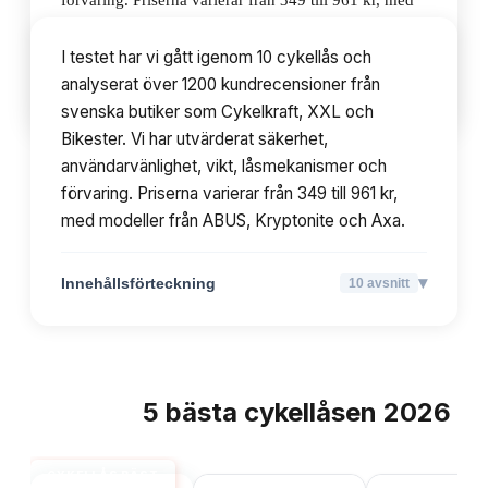
förvaring. Priserna varierar från 349 till 961 kr, med
modeller från ABUS, Kryptonite och Axa.
I testet har vi gått igenom 10 cykellås och
analyserat över 1200 kundrecensioner från
▾
Innehållsförteckning
10
avsnitt
svenska butiker som Cykelkraft, XXL och
Bikester. Vi har utvärderat säkerhet,
användarvänlighet, vikt, låsmekanismer och
förvaring. Priserna varierar från 349 till 961 kr,
med modeller från ABUS, Kryptonite och Axa.
▾
Innehållsförteckning
10
avsnitt
5
bästa
cykellåsen
2026
TOPPLISTA
CYKELLÅS BÄST