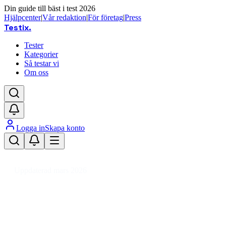
Din guide till bäst i test 2026
Hjälpcenter
|
Vår redaktion
|
För företag
|
Press
Testix
.
Tester
Kategorier
Så testar vi
Om oss
Logga in
Skapa konto
Hem
/
Sport
/
Cykling
/
Cykeltillbehör
/
Cykellås
Uppdaterad mars 2026
Cykellås bäst i test 2026 – säkra
lås för alla cyklar