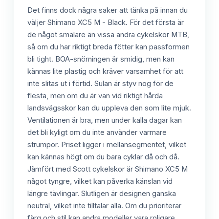
Det finns dock några saker att tänka på innan du
väljer Shimano XC5 M - Black. För det första är
de något smalare än vissa andra cykelskor MTB,
så om du har riktigt breda fötter kan passformen
bli tight. BOA-snörningen är smidig, men kan
kännas lite plastig och kräver varsamhet för att
inte slitas ut i förtid. Sulan är styv nog för de
flesta, men om du är van vid riktigt hårda
landsvägsskor kan du uppleva den som lite mjuk.
Ventilationen är bra, men under kalla dagar kan
det bli kyligt om du inte använder varmare
strumpor. Priset ligger i mellansegmentet, vilket
kan kännas högt om du bara cyklar då och då.
Jämfört med Scott cykelskor är Shimano XC5 M
något tyngre, vilket kan påverka känslan vid
längre tävlingar. Slutligen är designen ganska
neutral, vilket inte tilltalar alla. Om du prioriterar
färg och stil kan andra modeller vara roligare.