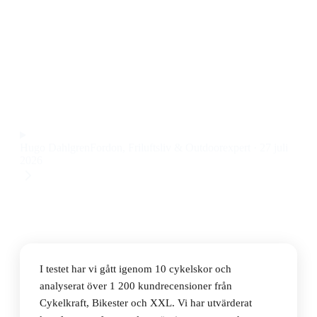
Den bästa cykelskon 2026 är Shimano XC5 M. Den här
Shimano cykelskon kombinerar låg vikt, bra
ventilation och riktigt stabil passform, till ett pris på 1
139 kr.
Observera att vi kan få provision via återförsäljarlänkar. Inga
varumärken betalar för våra omdömen.
Hugo Dahlgren
Fordon, Friluftsliv & Outdoorexpert
·
27 juli
2026
I testet har vi gått igenom 10 cykelskor och
analyserat över 1 200 kundrecensioner från
Cykelkraft, Bikester och XXL. Vi har utvärderat