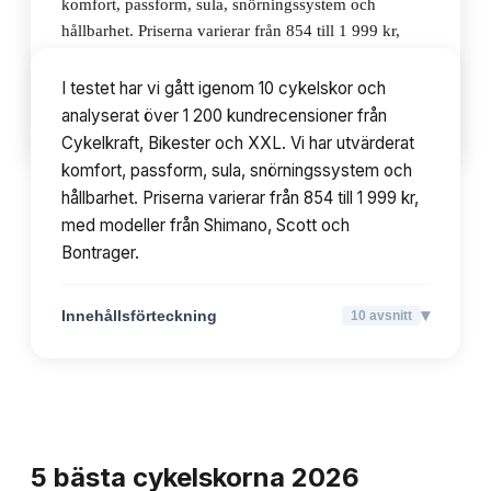
komfort, passform, sula, snörningssystem och
hållbarhet. Priserna varierar från 854 till 1 999 kr,
med modeller från Shimano, Scott och Bontrager.
I testet har vi gått igenom 10 cykelskor och
analyserat över 1 200 kundrecensioner från
▾
Innehållsförteckning
10
avsnitt
Cykelkraft, Bikester och XXL. Vi har utvärderat
komfort, passform, sula, snörningssystem och
hållbarhet. Priserna varierar från 854 till 1 999 kr,
med modeller från Shimano, Scott och
Bontrager.
▾
Innehållsförteckning
10
avsnitt
TOPPLISTA
5
bästa
cykelskorna
2026