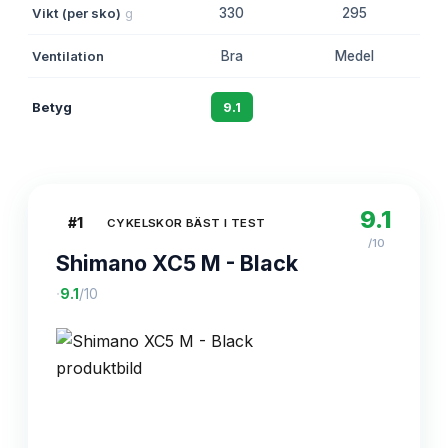
Vikt (per sko)
g
330
295
Ventilation
Bra
Medel
Betyg
9.1
8.7
9.1
#
1
CYKELSKOR BÄST I TEST
/10
Shimano XC5 M - Black
·
9.1
/10