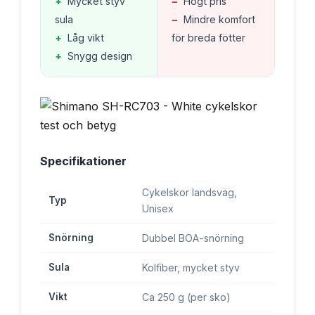
+
Mycket styv
−
Högt pris
sula
−
Mindre komfort
+
Låg vikt
för breda fötter
+
Snygg design
Specifikationer
Cykelskor landsväg,
Typ
Unisex
Snörning
Dubbel BOA-snörning
Sula
Kolfiber, mycket styv
Vikt
Ca 250 g (per sko)