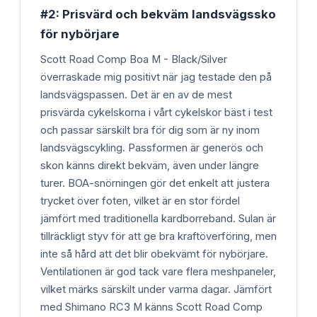
#2: Prisvärd och bekväm landsvägssko
för nybörjare
Scott Road Comp Boa M - Black/Silver
överraskade mig positivt när jag testade den på
landsvägspassen. Det är en av de mest
prisvärda cykelskorna i vårt cykelskor bäst i test
och passar särskilt bra för dig som är ny inom
landsvägscykling. Passformen är generös och
skon känns direkt bekväm, även under längre
turer. BOA-snörningen gör det enkelt att justera
trycket över foten, vilket är en stor fördel
jämfört med traditionella kardborreband. Sulan är
tillräckligt styv för att ge bra kraftöverföring, men
inte så hård att det blir obekvämt för nybörjare.
Ventilationen är god tack vare flera meshpaneler,
vilket märks särskilt under varma dagar. Jämfört
med Shimano RC3 M känns Scott Road Comp