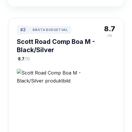
8.7
#
2
BÄSTA BUDGETVAL
/10
Scott Road Comp Boa M -
Black/Silver
·
8.7
/10