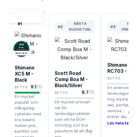
CYKELSKOR
BÄST I TEST
#
1
BÄSTA
BÄS
#
2
#
3
BUDGETVAL
PREMIU
2026
.
Testix
BÄST I TEST
Shimano SH-
Shimano
RC703 - Whi
Scott Road
XC5 M -
BETYG
Comp Boa M -
Black
Black/Silver
9.1
/10
BETYG
En avancerad
8.7
/10
BETYG
landsvägssko 
En mycket
hög styvhet oc
Ett mycket prisvärt
populär och
vikt, perfekt för
val för
mångsidig
seriösa cyklist
›
landsvägscyklister
cykelsko med
kräver det lilla 
som vill ha BOA-
bra balans
Läs hela testet
snörning och bra
mellan pris,
passform till ett lågt
komfort och
pris.