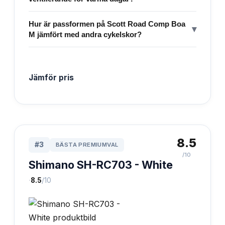
Hur är passformen på Scott Road Comp Boa
▾
M jämfört med andra cykelskor?
Jämför pris
8.5
#
3
BÄSTA PREMIUMVAL
/10
Shimano SH-RC703 - White
·
8.5
/10