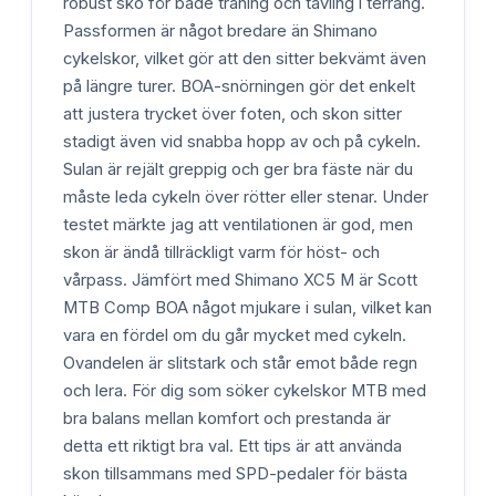
robust sko för både träning och tävling i terräng.
Passformen är något bredare än Shimano
cykelskor, vilket gör att den sitter bekvämt även
på längre turer. BOA-snörningen gör det enkelt
att justera trycket över foten, och skon sitter
stadigt även vid snabba hopp av och på cykeln.
Sulan är rejält greppig och ger bra fäste när du
måste leda cykeln över rötter eller stenar. Under
testet märkte jag att ventilationen är god, men
skon är ändå tillräckligt varm för höst- och
vårpass. Jämfört med Shimano XC5 M är Scott
MTB Comp BOA något mjukare i sulan, vilket kan
vara en fördel om du går mycket med cykeln.
Ovandelen är slitstark och står emot både regn
och lera. För dig som söker cykelskor MTB med
bra balans mellan komfort och prestanda är
detta ett riktigt bra val. Ett tips är att använda
skon tillsammans med SPD-pedaler för bästa