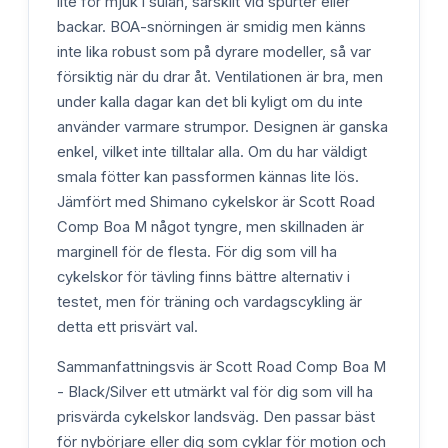
lite för mjuk i sulan, särskilt vid spurter eller
backar. BOA-snörningen är smidig men känns
inte lika robust som på dyrare modeller, så var
försiktig när du drar åt. Ventilationen är bra, men
under kalla dagar kan det bli kyligt om du inte
använder varmare strumpor. Designen är ganska
enkel, vilket inte tilltalar alla. Om du har väldigt
smala fötter kan passformen kännas lite lös.
Jämfört med Shimano cykelskor är Scott Road
Comp Boa M något tyngre, men skillnaden är
marginell för de flesta. För dig som vill ha
cykelskor för tävling finns bättre alternativ i
testet, men för träning och vardagscykling är
detta ett prisvärt val.
Sammanfattningsvis är Scott Road Comp Boa M
- Black/Silver ett utmärkt val för dig som vill ha
prisvärda cykelskor landsväg. Den passar bäst
för nybörjare eller dig som cyklar för motion och