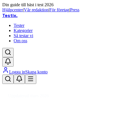
Din guide till bäst i test 2026
Hjälpcenter
|
Vår redaktion
|
För företag
|
Press
Testix
.
Tester
Kategorier
Så testar vi
Om oss
Logga in
Skapa konto
Hem
/
Kläder
/
Skor
/
Sportskor
/
Cykelskor
Uppdaterad mars 2026
Cykelskor bäst i test 2026 –
toppval för landsväg och MTB