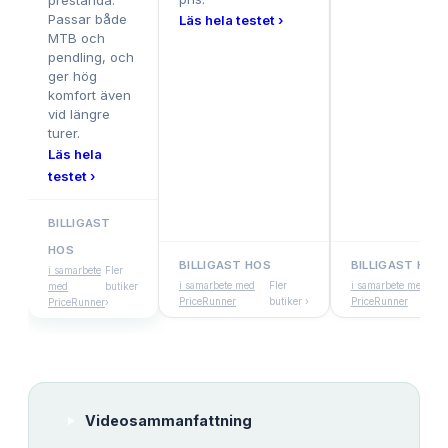
prestanda.
Passar både
Läs hela testet ›
MTB och
pendling, och
ger hög
komfort även
vid längre
turer.
Läs hela
testet ›
BILLIGAST
HOS
BILLIGAST HOS
BILLIGAST HOS
i samarbete
Fler
i samarbete med
Fler
i samarbete med
med
butiker
PriceRunner
butiker ›
PriceRunner
PriceRunner
›
Videosammanfattning