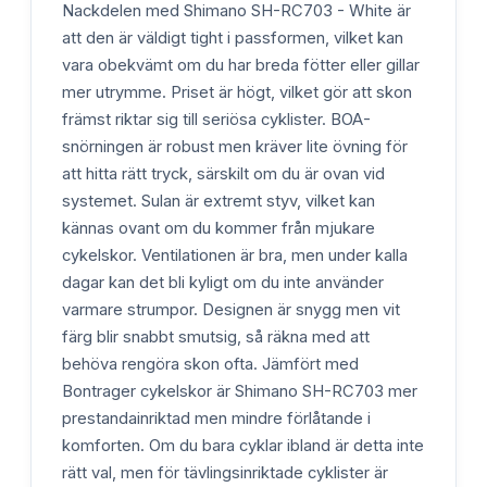
Nackdelen med Shimano SH-RC703 - White är
att den är väldigt tight i passformen, vilket kan
vara obekvämt om du har breda fötter eller gillar
mer utrymme. Priset är högt, vilket gör att skon
främst riktar sig till seriösa cyklister. BOA-
snörningen är robust men kräver lite övning för
att hitta rätt tryck, särskilt om du är ovan vid
systemet. Sulan är extremt styv, vilket kan
kännas ovant om du kommer från mjukare
cykelskor. Ventilationen är bra, men under kalla
dagar kan det bli kyligt om du inte använder
varmare strumpor. Designen är snygg men vit
färg blir snabbt smutsig, så räkna med att
behöva rengöra skon ofta. Jämfört med
Bontrager cykelskor är Shimano SH-RC703 mer
prestandainriktad men mindre förlåtande i
komforten. Om du bara cyklar ibland är detta inte
rätt val, men för tävlingsinriktade cyklister är