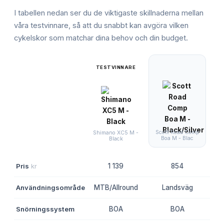
I tabellen nedan ser du de viktigaste skillnaderna mellan
våra testvinnare, så att du snabbt kan avgöra vilken
cykelskor
som matchar dina behov och din budget.
TESTVINNARE
Scott Road Comp
Shimano XC5 M -
Boa M - Blac
R
Black
Pris
kr
1 139
854
Användningsområde
MTB/Allround
Landsväg
Snörningssystem
BOA
BOA