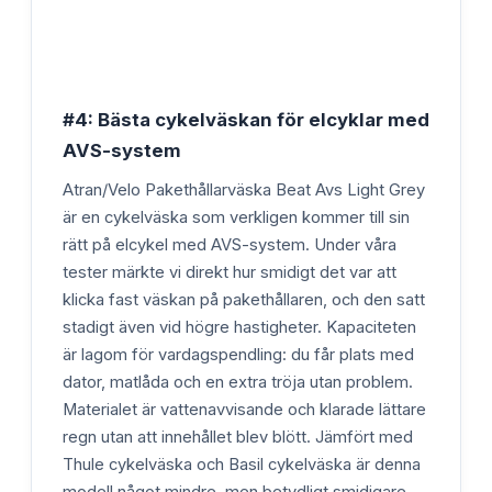
#4: Bästa cykelväskan för elcyklar med
AVS-system
Atran/Velo Pakethållarväska Beat Avs Light Grey
är en cykelväska som verkligen kommer till sin
rätt på elcykel med AVS-system. Under våra
tester märkte vi direkt hur smidigt det var att
klicka fast väskan på pakethållaren, och den satt
stadigt även vid högre hastigheter. Kapaciteten
är lagom för vardagspendling: du får plats med
dator, matlåda och en extra tröja utan problem.
Materialet är vattenavvisande och klarade lättare
regn utan att innehållet blev blött. Jämfört med
Thule cykelväska och Basil cykelväska är denna
modell något mindre, men betydligt smidigare