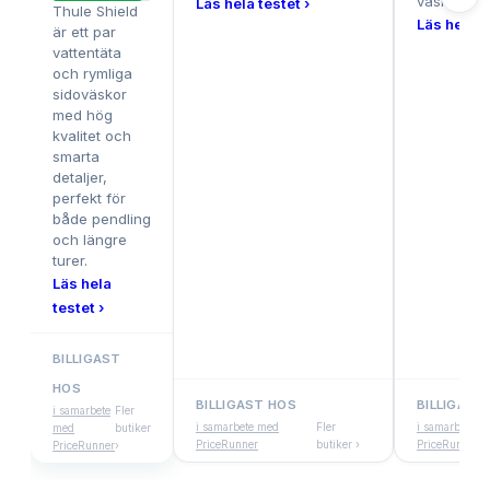
väska.
Läs hela testet ›
Thule Shield
Läs hela t
är ett par
vattentäta
och rymliga
sidoväskor
med hög
kvalitet och
smarta
detaljer,
perfekt för
både pendling
och längre
turer.
Läs hela
testet ›
BILLIGAST
HOS
BILLIGAST HOS
BILLIGAST
i samarbete
Fler
i samarbete med
Fler
i samarbete m
med
butiker
PriceRunner
butiker ›
PriceRunner
PriceRunner
›