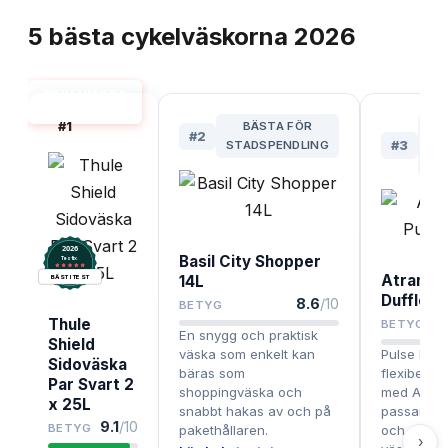
TOPPLISTA
5
bästa
cykelväskorna
2026
CYKELVÄSKA
BÄST I TEST
#
1
BÄSTA FÖR
#
2
STADSPENDLING
#
3
M
CY
2026
Basil City Shopper
.
Testix
Atran/Ve
14L
BÄST I TEST
Duffle
8.6
/10
BETYG
Thule
BETYG
En snygg och praktisk
Shield
väska som enkelt kan
Pulse Duff
Sidoväska
bäras som
flexibel d
Par Svart 2
shoppingväska och
med AVS-f
x 25L
snabbt hakas av och på
passar både
9.1
/10
BETYG
pakethållaren.
och som v
›