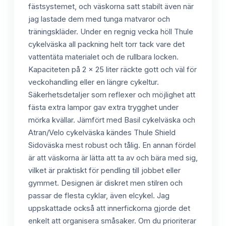
fästsystemet, och väskorna satt stabilt även när
jag lastade dem med tunga matvaror och
träningskläder. Under en regnig vecka höll Thule
cykelväska all packning helt torr tack vare det
vattentäta materialet och de rullbara locken.
Kapaciteten på 2 x 25 liter räckte gott och väl för
veckohandling eller en längre cykeltur.
Säkerhetsdetaljer som reflexer och möjlighet att
fästa extra lampor gav extra trygghet under
mörka kvällar. Jämfört med Basil cykelväska och
Atran/Velo cykelväska kändes Thule Shield
Sidoväska mest robust och tålig. En annan fördel
är att väskorna är lätta att ta av och bära med sig,
vilket är praktiskt för pendling till jobbet eller
gymmet. Designen är diskret men stilren och
passar de flesta cyklar, även elcykel. Jag
uppskattade också att innerfickorna gjorde det
enkelt att organisera småsaker. Om du prioriterar