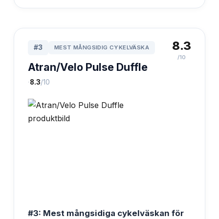
8.3
#
3
MEST MÅNGSIDIG CYKELVÄSKA
/10
Atran/Velo Pulse Duffle
·
8.3
/10
#3: Mest mångsidiga cykelväskan för