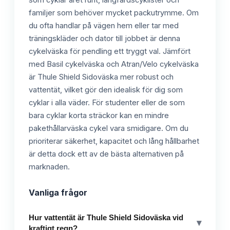
som cyklar året runt, långfärdscyklister och
familjer som behöver mycket packutrymme. Om
du ofta handlar på vägen hem eller tar med
träningskläder och dator till jobbet är denna
cykelväska för pendling ett tryggt val. Jämfört
med Basil cykelväska och Atran/Velo cykelväska
är Thule Shield Sidoväska mer robust och
vattentät, vilket gör den idealisk för dig som
cyklar i alla väder. För studenter eller de som
bara cyklar korta sträckor kan en mindre
pakethållarväska cykel vara smidigare. Om du
prioriterar säkerhet, kapacitet och lång hållbarhet
är detta dock ett av de bästa alternativen på
marknaden.
Vanliga frågor
Hur vattentät är Thule Shield Sidoväska vid
▾
kraftigt regn?