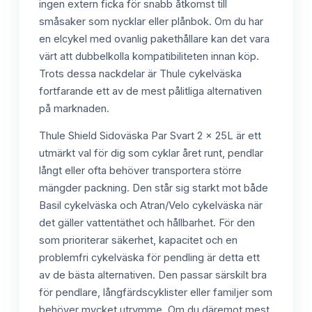
ingen extern ficka för snabb åtkomst till
småsaker som nycklar eller plånbok. Om du har
en elcykel med ovanlig pakethållare kan det vara
värt att dubbelkolla kompatibiliteten innan köp.
Trots dessa nackdelar är Thule cykelväska
fortfarande ett av de mest pålitliga alternativen
på marknaden.
Thule Shield Sidoväska Par Svart 2 x 25L är ett
utmärkt val för dig som cyklar året runt, pendlar
långt eller ofta behöver transportera större
mängder packning. Den står sig starkt mot både
Basil cykelväska och Atran/Velo cykelväska när
det gäller vattentäthet och hållbarhet. För den
som prioriterar säkerhet, kapacitet och en
problemfri cykelväska för pendling är detta ett
av de bästa alternativen. Den passar särskilt bra
för pendlare, långfärdscyklister eller familjer som
behöver mycket utrymme. Om du däremot mest