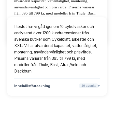
utvärderat kapacitet, vattentålighet, montering,
användarvänlighet och prisvärde. Priserna varierar
från 395 till 799 kr, med modeller från Thule, Basil,
Atran/Velo och Blackburn.
I testet har vi gått igenom 10 cykelväskor och
analyserat över 1200 kundrecensioner från
▾
Innehållsförteckning
10
avsnitt
svenska butiker som Cykelkraft, Bikester och
XXL. Vi har utvärderat kapacitet, vattentålighet,
montering, användarvänlighet och prisvärde.
Priserna varierar från 395 till 799 kr, med
modeller från Thule, Basil, Atran/Velo och
Blackburn.
▾
Innehållsförteckning
10
avsnitt