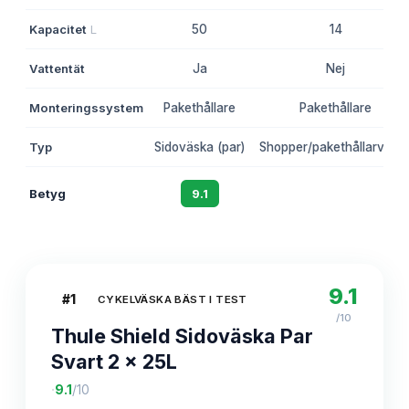
Kapacitet
L
50
14
Vattentät
Ja
Nej
Monteringssystem
Pakethållare
Pakethållare
Typ
Sidoväska (par)
Shopper/pakethållarväsk
Betyg
9.1
8.6
9.1
#
1
CYKELVÄSKA BÄST I TEST
/10
Thule Shield Sidoväska Par
Svart 2 x 25L
·
9.1
/10