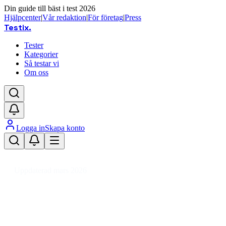
Din guide till bäst i test 2026
Hjälpcenter
|
Vår redaktion
|
För företag
|
Press
Testix
.
Tester
Kategorier
Så testar vi
Om oss
Logga in
Skapa konto
Hem
/
Sport
/
Cykling
/
Cykeltillbehör
/
Cykelväska
Uppdaterad mars 2026
Cykelväska bäst i test 2026 –
toppval för pendling och tur