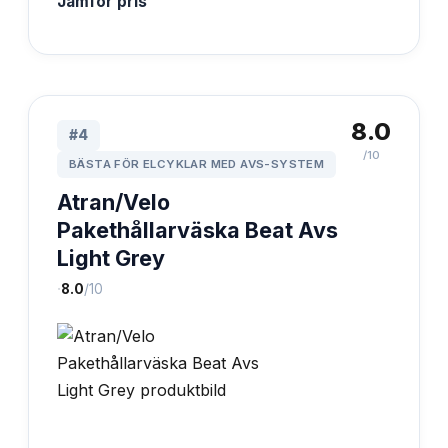
Jämför pris
8.0
#
4
/10
BÄSTA FÖR ELCYKLAR MED AVS-SYSTEM
Atran/Velo
Pakethållarväska Beat Avs
Light Grey
·
8.0
/10