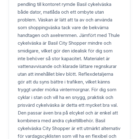
pendling till kontoret rymde Basil cykelväska
både dator, matlåda och ett ombyte utan
problem. Väskan är lätt att ta av och använda
som shoppingväska tack vare de bekväma
handtagen och axelremmen. Jämfört med Thule
cykelväska är Basil City Shopper mindre och
smidigare, vilket gör den idealisk för dig som
inte behöver så stor kapacitet. Materialet är
vattenavvisande och klarade lättare regnskurar
utan att innehållet blev blött. Reflexdetaljerna
gör att du syns bättre i trafiken, vilket känns
tryggt under mörka vintermorgnar. För dig som
cyklar i stan och vill ha en snygg, praktisk och
prisvärd cykelväska är detta ett mycket bra val.
Den passar även bra på elcykel och är enkel att
kombinera med andra cykeltillbehör. Basil
cykelväska City Shopper är ett utmärkt alternativ
för vardagscyklisten som vill ha en flexibel och