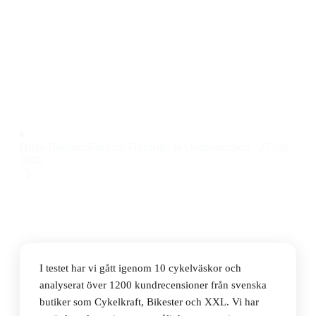
Den bästa cykelväskan 2026 är Thule Shield Sidoväska
Par Svart 2 x 25L, en robust och vattentät
pakethållarväska som rymmer det mesta för både
pendling och längre turer. Priset ligger på 799 kr.
Observera att vi kan få provision via återförsäljarlänkar. Inga
varumärken betalar för våra omdömen.
Hugo Dahlgren
Fordon, Friluftsliv & Outdoorexpert
·
27 juli
2026
I testet har vi gått igenom 10 cykelväskor och
analyserat över 1200 kundrecensioner från svenska
butiker som Cykelkraft, Bikester och XXL. Vi har