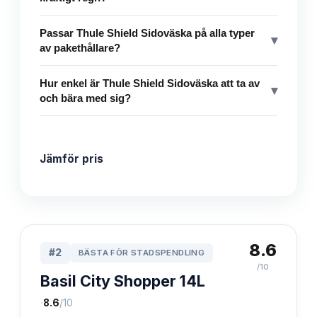
Passar Thule Shield Sidoväska på alla typer
▾
av pakethållare?
Hur enkel är Thule Shield Sidoväska att ta av
▾
och bära med sig?
Jämför pris
8.6
#
2
BÄSTA FÖR STADSPENDLING
/10
Basil City Shopper 14L
·
8.6
/10