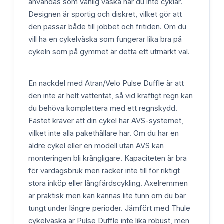
användas som vanlig väska när du inte cyklar.
Designen är sportig och diskret, vilket gör att
den passar både till jobbet och fritiden. Om du
vill ha en cykelväska som fungerar lika bra på
cykeln som på gymmet är detta ett utmärkt val.
En nackdel med Atran/Velo Pulse Duffle är att
den inte är helt vattentät, så vid kraftigt regn kan
du behöva komplettera med ett regnskydd.
Fästet kräver att din cykel har AVS-systemet,
vilket inte alla pakethållare har. Om du har en
äldre cykel eller en modell utan AVS kan
monteringen bli krångligare. Kapaciteten är bra
för vardagsbruk men räcker inte till för riktigt
stora inköp eller långfärdscykling. Axelremmen
är praktisk men kan kännas lite tunn om du bär
tungt under längre perioder. Jämfört med Thule
cykelväska är Pulse Duffle inte lika robust, men