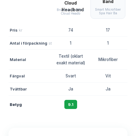
Smart Microfiber
Brushworks Black
Spa Hair Ba
H
Cloud Headb
Pris
kr
74
17
Antal i förpackning
st
1
1
Textil (oklart
Material
Mikrofiber
exakt material)
Färgval
Svart
Vit
Sva
Tvättbar
Ja
Ja
Betyg
9.1
8.7