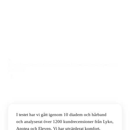
Den bästa diademen och hårbanden 2026 är
Brushworks Black Cloud Headband, ett mjukt och
följsamt diadem som sitter bekvämt hela dagen till ett
pris på 74 kr.
Observera att vi kan få provision via återförsäljarlänkar. Inga
varumärken betalar för våra omdömen.
Klara Sandberg
Redaktionschef & Hemelektronikexpert
·
27
juli 2026
I testet har vi gått igenom 10 diadem och hårband
och analyserat över 1200 kundrecensioner från Lyko,
Apotea och Eleven. Vi har utvärderat komfort,