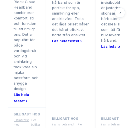
Black Cloud
hårband som är
invisibobble Ha
Headband
perfekt för spa,
är justerbart o
›
kombinerar
sminkning eller
skonsamt mot
komfort, stil
ansiktsvård. Trots
hårbotten, vilk
och funktion
det låga priset håller
det idealiskt fö
till ett rimligt
det håret effektivt
som lätt får
pris. Det är
borta från ansiktet.
huvudvärk av
populärt för
hårband.
Läs hela testet ›
både
Läs hela testet
vardagsbruk
och vid
sminkning
tack vare sin
mjuka
passform och
snygga
design.
Läs hela
testet ›
BILLIGAST HOS
BILLIGAST HOS
BILLIGAST HOS
i samarbete
Fler
i samarbete med
Fler
i samarbete med
med
butiker