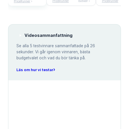
PriceRunner
butiker ›
PriceRunner
PriceRunner
›
Videosammanfattning
Se alla
5
testvinnare sammanfattade på 26
sekunder. Vi går igenom vinnaren, bästa
budgetvalet och vad du bör tänka på.
›
Läs om hur vi testar