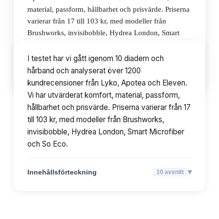
material, passform, hållbarhet och prisvärde. Priserna
varierar från 17 till 103 kr, med modeller från
Brushworks, invisibobble, Hydrea London, Smart
Microfiber och So Eco.
I testet har vi gått igenom 10 diadem och
hårband och analyserat över 1200
▾
Innehållsförteckning
10
avsnitt
kundrecensioner från Lyko, Apotea och Eleven.
Vi har utvärderat komfort, material, passform,
hållbarhet och prisvärde. Priserna varierar från 17
till 103 kr, med modeller från Brushworks,
invisibobble, Hydrea London, Smart Microfiber
och So Eco.
▾
Innehållsförteckning
10
avsnitt