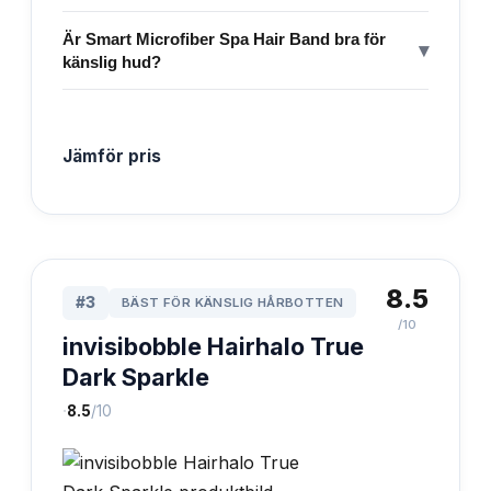
Är Smart Microfiber Spa Hair Band bra för
▾
känslig hud?
Jämför pris
8.5
#
3
BÄST FÖR KÄNSLIG HÅRBOTTEN
/10
invisibobble Hairhalo True
Dark Sparkle
·
8.5
/10