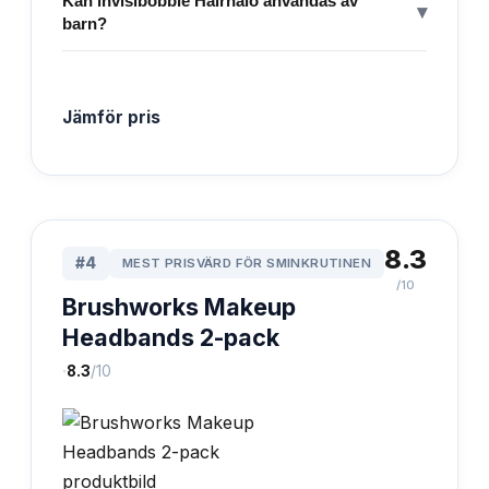
Kan invisibobble Hairhalo användas av
▾
barn?
Jämför pris
8.3
#
4
MEST PRISVÄRD FÖR SMINKRUTINEN
/10
Brushworks Makeup
Headbands 2-pack
·
8.3
/10