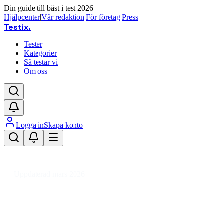
Din guide till bäst i test 2026
Hjälpcenter
|
Vår redaktion
|
För företag
|
Press
Testix
.
Tester
Kategorier
Så testar vi
Om oss
Logga in
Skapa konto
Hem
/
Hälsa
/
Kroppsvård & Hygien
/
Hårprodukter
/
Håraccessoarer
/
Diadem och hårband
Uppdaterad mars 2026
Diadem och hårband test 2026 –
våra favoriter för alla tillfällen