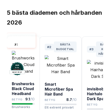
TOPPLISTA
5
bästa
diademen och hårbanden
2026
DIADEM OCH
HÅRBAND
#
1
BÄSTA
BÄST 
BÄST I TEST
#
2
BUDGETVAL
#
3
KÄNS
HÅRBO
2026
.
Testix
BÄST I TEST
Brushworks
Smart
Black Cloud
invisibobble
Microfiber Spa
Headband
Hairhalo Tr
Hair Band
Dark Sparkl
9.1
/10
8.7
/10
BETYG
BETYG
BETYG
Brushworks
Ett extremt prisvärt