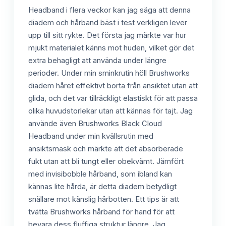
Headband i flera veckor kan jag säga att denna
diadem och hårband bäst i test verkligen lever
upp till sitt rykte. Det första jag märkte var hur
mjukt materialet känns mot huden, vilket gör det
extra behagligt att använda under längre
perioder. Under min sminkrutin höll Brushworks
diadem håret effektivt borta från ansiktet utan att
glida, och det var tillräckligt elastiskt för att passa
olika huvudstorlekar utan att kännas för tajt. Jag
använde även Brushworks Black Cloud
Headband under min kvällsrutin med
ansiktsmask och märkte att det absorberade
fukt utan att bli tungt eller obekvämt. Jämfört
med invisibobble hårband, som ibland kan
kännas lite hårda, är detta diadem betydligt
snällare mot känslig hårbotten. Ett tips är att
tvätta Brushworks hårband för hand för att
bevara dess fluffiga struktur längre. Jag