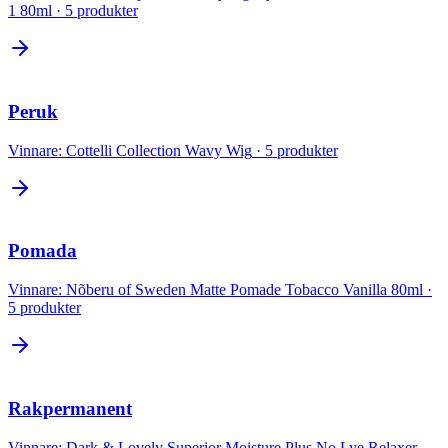
1 80ml
·
5
produkter
Peruk
Vinnare:
Cottelli Collection Wavy Wig
·
5
produkter
Pomada
Vinnare:
Nõberu of Sweden Matte Pomade Tobacco Vanilla 80ml
·
5
produkter
Rakpermanent
Vinnare:
Dark & Lovely Superior Moisture Plus No Lye Relaxer