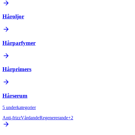
Håroljor
Hårparfymer
Hårprimers
Hårserum
5
underkategorier
Anti-frizz
Vårdande
Regenererande
+
2