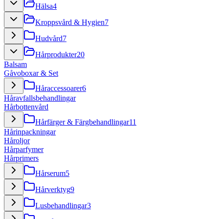
Hälsa
4
Kroppsvård & Hygien
7
Hudvård
7
Hårprodukter
20
Balsam
Gåvoboxar & Set
Håraccessoarer
6
Håravfallsbehandlingar
Hårbottenvård
Hårfärger & Färgbehandlingar
11
Hårinpackningar
Håroljor
Hårparfymer
Hårprimers
Hårserum
5
Hårverktyg
9
Lusbehandlingar
3