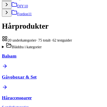
DIY
10
Fordon
11
Hårprodukter
20
underkategorier
·
75
totalt
·
62
testguider
Bläddra i kategorier
Balsam
Gåvoboxar & Set
Håraccessoarer