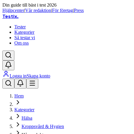
Din guide till bäst i test 2026
Hjälpcenter
|
Vår redaktion
|
För företag
|
Press
Testix
.
Tester
Kategorier
Så testar vi
Om oss
Logga in
Skapa konto
Hem
Kategorier
Hälsa
Kroppsvård & Hygien