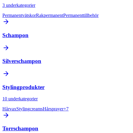
3
underkategorier
Permanentvätskor
Rakpermanent
Permanenttillbehör
Schampon
Silverschampon
Stylingprodukter
10
underkategorier
Hårvax
Stylingcreams
Hårsprayer
+
7
Torrschampon