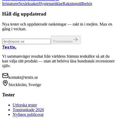
Irrigatorer
Sexleksaker
Hygienartiklar
Rakningstillbehör
Håll dig uppdaterad
Nya tester och uppdaterade rankningar — rakt in i mejlen. Max en
gång i veckan.
Prenumerera
Testix
.
Vi sammanväger resultat från världens främsta testkällor så att du
kan välja rätt produkt — utan att behöva läsa hundratals recensioner
själv.
kontakt@testix.se
Stockholm, Sverige
Tester
Utforska tester
Topprankade 2026
Nyligen publicerat