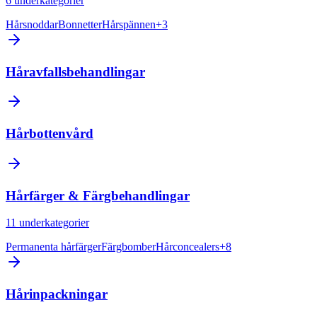
6
underkategorier
Hårsnoddar
Bonnetter
Hårspännen
+
3
Håravfallsbehandlingar
Hårbottenvård
Hårfärger & Färgbehandlingar
11
underkategorier
Permanenta hårfärger
Färgbomber
Hårconcealers
+
8
Hårinpackningar