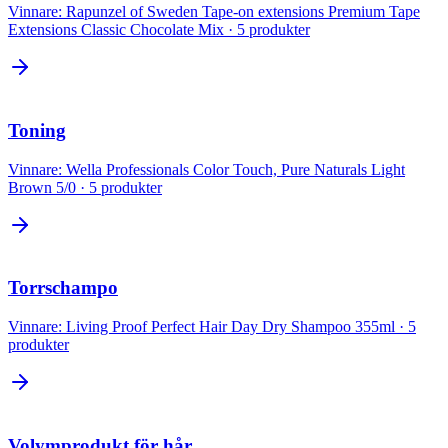
Vinnare:
Rapunzel of Sweden Tape-on extensions Premium Tape
Extensions Classic Chocolate Mix
·
5
produkter
Toning
Vinnare:
Wella Professionals Color Touch, Pure Naturals Light
Brown 5/0
·
5
produkter
Torrschampo
Vinnare:
Living Proof Perfect Hair Day Dry Shampoo 355ml
·
5
produkter
Volymprodukt för hår