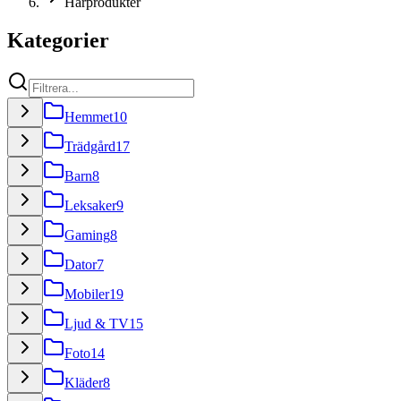
Hårprodukter
Kategorier
Hemmet
10
Trädgård
17
Barn
8
Leksaker
9
Gaming
8
Dator
7
Mobiler
19
Ljud & TV
15
Foto
14
Kläder
8