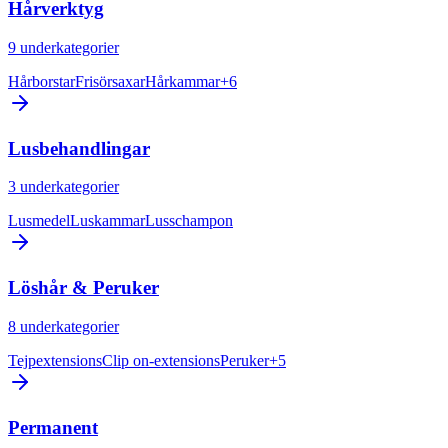
Hårverktyg
9
underkategorier
Hårborstar
Frisörsaxar
Hårkammar
+
6
Lusbehandlingar
3
underkategorier
Lusmedel
Luskammar
Lusschampon
Löshår & Peruker
8
underkategorier
Tejpextensions
Clip on-extensions
Peruker
+
5
Permanent