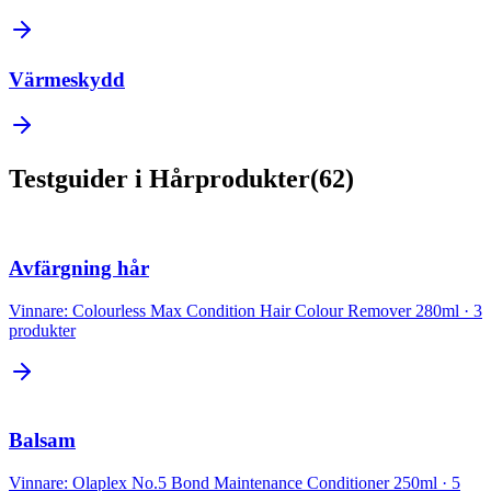
Värmeskydd
Testguider
i
Hårprodukter
(
62
)
Avfärgning hår
Vinnare:
Colourless Max Condition Hair Colour Remover 280ml
·
3
produkter
Balsam
Vinnare:
Olaplex No.5 Bond Maintenance Conditioner 250ml
·
5