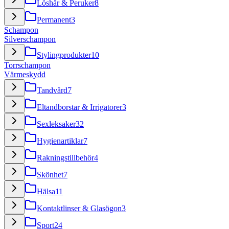
Löshår & Peruker
8
Permanent
3
Schampon
Silverschampon
Stylingprodukter
10
Torrschampon
Värmeskydd
Tandvård
7
Eltandborstar & Irrigatorer
3
Sexleksaker
32
Hygienartiklar
7
Rakningstillbehör
4
Skönhet
7
Hälsa
11
Kontaktlinser & Glasögon
3
Sport
24