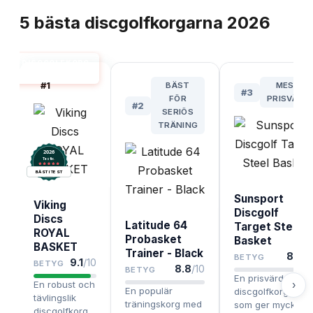
5
bästa
discgolfkorgarna
2026
DISCGOLFKORG
BÄST I TEST
#
1
BÄST
MEST
#
3
FÖR
PRISVÄRD
#
2
SERIÖS
TRÄNING
2026
.
Testix
BÄST I TEST
Sunsport
Viking
Discgolf
Discs
Latitude 64
Target Steel
ROYAL
Probasket
Basket
BASKET
Trainer - Black
8.4
/1
BETYG
9.1
/10
BETYG
8.8
/10
BETYG
En prisvärd
›
En robust och
En populär
discgolfkorg i stål
tävlingslik
träningskorg med
som ger mycket
discgolfkorg