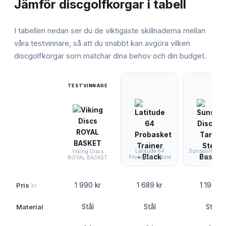
Jämför
discgolfkorgar
i tabell
I tabellen nedan ser du de viktigaste skillnaderna mellan
våra testvinnare, så att du snabbt kan avgöra vilken
discgolfkorgar
som matchar dina behov och din budget.
TESTVINNARE
Latitude 64
Sunsport Disc
Viking Discs
Probasket Traine
Target Ste
ROYAL BASKET
Pris
kr
1 990 kr
1 689 kr
1 195 kr
Material
Stål
Stål
Stål