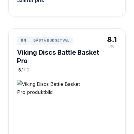
Jämför pris
8.1
#
4
BÄSTA BUDGETVAL
/10
Viking Discs Battle Basket
Pro
·
8.1
/10