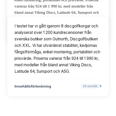
enkel montering, portabilitet och prisvärde. Priserna
varierar från 924 till 1 990 kr, med modeller från
bland annat Viking Discs, Latitude 64, Sunsport och
ASG.
I testet har vi gått igenom 8 discgolfkorgar och
analyserat över 1 200 kundrecensioner från
▾
Innehållsförteckning
10
avsnitt
svenska butiker som Outnorth, Discgolfbutiken
och XXL. Vi har utvärderat stabilitet, kedjornas
fångstförmåga, enkel montering, portabilitet och
prisvärde. Priserna varierar från 924 till 1 990 kr,
med modeller från bland annat Viking Discs,
Latitude 64, Sunsport och ASG.
▾
Innehållsförteckning
10
avsnitt
TOPPLISTA