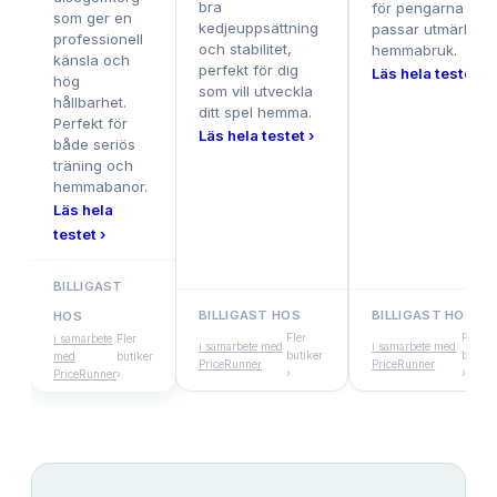
bra
för pengarna och
som ger en
kedjeuppsättning
passar utmärkt fö
professionell
och stabilitet,
hemmabruk.
känsla och
perfekt för dig
Läs hela testet ›
hög
som vill utveckla
hållbarhet.
ditt spel hemma.
Perfekt för
Läs hela testet ›
både seriös
träning och
hemmabanor.
Läs hela
testet ›
BILLIGAST
BILLIGAST HOS
BILLIGAST HOS
HOS
Fler
Fler
i samarbete
Fler
i samarbete med
i samarbete med
butiker
butike
med
butiker
PriceRunner
PriceRunner
›
›
PriceRunner
›