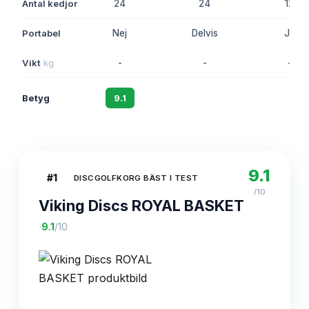
Antal kedjor
24
24
12
Portabel
Nej
Delvis
Ja
Vikt
kg
-
-
-
Betyg
9.1
8.8
8.4
9.1
#
1
DISCGOLFKORG BÄST I TEST
/10
Viking Discs ROYAL BASKET
·
9.1
/10