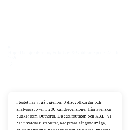
Den bästa discgolfkorgen 2026 är Viking Discs
ROYAL BASKET, en robust och stabil discgolfkorg för
träning och tävling till ett pris på 1 990 kr.
Observera att vi kan få provision via återförsäljarlänkar. Inga
varumärken betalar för våra omdömen.
Hugo Dahlgren
Fordon, Friluftsliv & Outdoorexpert
·
27 juli
2026
I testet har vi gått igenom 8 discgolfkorgar och
analyserat över 1 200 kundrecensioner från svenska
butiker som Outnorth, Discgolfbutiken och XXL. Vi
har utvärderat stabilitet, kedjornas fångstförmåga,