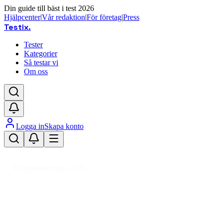
Din guide till bäst i test 2026
Hjälpcenter
|
Vår redaktion
|
För företag
|
Press
Testix
.
Tester
Kategorier
Så testar vi
Om oss
Logga in
Skapa konto
Hem
/
Sport
/
Discgolf
/
Discgolfkorgar
Uppdaterad mars 2026
Discgolfkorg bäst i test 2026 –
jämför pris och kvalitet