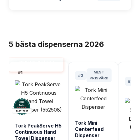
TOPPLISTA
5
bästa
dispenserna
2026
DISPENSER BÄST I
TEST
#
1
MEST
#
2
PRISVÄRD
#
3
2026
.
Testix
BÄST I TEST
Tork Mini
Tork PeakServe H5
Centerfeed
Continuous Hand
Dispenser
Towel Dispenser