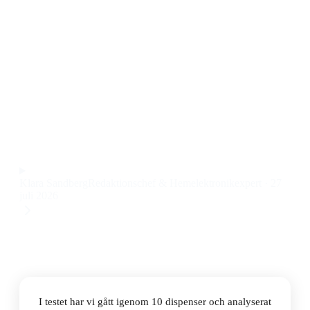
Den bästa dispensern 2026 är Tork PeakServe H5
Continuous Hand Towel Dispenser. Den här Tork
pappersdispensern är otroligt smidig att använda, har
hög kapacitet och passar både hem och kontor. Priset
ligger på 1749 kr, vilket speglar dess kvalitet och
användarvänlighet.
Observera att vi kan få provision via återförsäljarlänkar. Inga
varumärken betalar för våra omdömen.
Klara Sandberg
Redaktionschef & Hemelektronikexpert
·
27
juli 2026
I testet har vi gått igenom 10 dispenser och analyserat