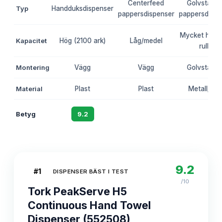
Centerfeed
Golvståen
Typ
Handduksdispenser
pappersdispenser
pappersdispe
Mycket hög (
Kapacitet
Hög (2100 ark)
Låg/medel
rulle)
Montering
Vägg
Vägg
Golvståen
Material
Plast
Plast
Metall/pla
Betyg
9.2
8.8
8.6
9.2
#
1
DISPENSER BÄST I TEST
/10
Tork PeakServe H5
Continuous Hand Towel
Dispenser (552508)