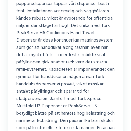
pappersdispenser toppar vårt dispenser bäst i
test. Installationen var smidig och vägghållaren
kändes robust, vilket är avgörande för offentliga
miljöer där slitaget är högt. Det unika med Tork
PeakServe H5 Continuous Hand Towel
Dispenser är dess kontinuerliga matningssystem
som gör att handdukar aldrig fastnar, även när
det är mycket folk. Under testet märkte vi att
påfyllningen gick snabbt tack vare det smarta
refill-systemet. Kapaciteten är imponerande: den
rymmer fler handdukar än någon annan Tork
handduksdispenser vi provat, vilket minskar
antalet påfyllningar och sparar tid för
städpersonalen. Jämfört med Tork Xpress
Multifold H2 Dispenser är PeakServe H5
betydligt bättre på att hantera hög belastning och
minimerar köbildning. Den passar lika bra i skolor
som på kontor eller större restauranger. En annan