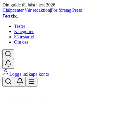
Din guide till bäst i test 2026
Hjälpcenter
|
Vår redaktion
|
För företag
|
Press
Testix
.
Tester
Kategorier
Så testar vi
Om oss
Logga in
Skapa konto
Hem
/
Hemmet
/
Hem
/
Städutrustning & Rengöringsmedel
/
Dispensrar
Uppdaterad mars 2026
Dispenser bäst i test 2026 – våra
favoriter för hem och kontor