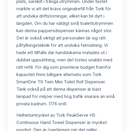
plats, särskilt i trånga utrymmen. Under testet
märkte vi att det krävs originalrefill från Tork för
att undvika driftstörningar, vilket kan bli dyrt i
längden. Om du har väldigt små toalettutrymmen
kan denna pappersdispenser kännas något stor.
Det är också viktigt att personalen lär sig rätt
påfyllningsteknik för att undvika felmatning. Vi
hade ett tillfälle där handdukarna matades ut i
dubbel uppsättning, men det löstes snabbt med
rätt refill. För dig som prioriterar budget framför
kapacitet finns billigare alternativ som Tork
SmartOne T9 Twin Mini Toilet Roll Dispenser.
Tänk också på att denna dispenser är bäst
lämpad för miljöer med hög trafik snarare än små
privata badrum. (176 ord)
Helhetsintrycket av Tork PeakServe H5
Continuous Hand Towel Dispenser är mycket
positivt. Den är överlägsen när det gäller