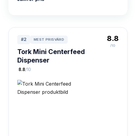
8.8
#
2
MEST PRISVÄRD
/10
Tork Mini Centerfeed
Dispenser
·
8.8
/10