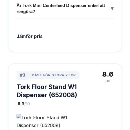
Är Tork Mini Centerfeed Dispenser enkel att
▾
rengöra?
Jämför pris
8.6
#
3
BÄST FÖR STORA YTOR
/10
Tork Floor Stand W1
Dispenser (652008)
·
8.6
/10