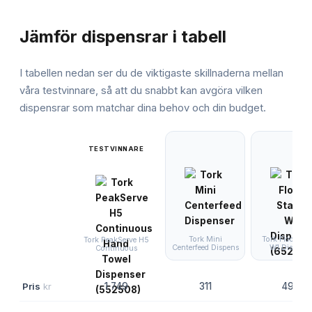
JÄMFÖRELSE
Jämför
dispensrar
i tabell
I tabellen nedan ser du de viktigaste skillnaderna mellan
våra testvinnare, så att du snabbt kan avgöra vilken
dispensrar
som matchar dina behov och din budget.
TESTVINNARE
Tork Mini
Tork Floor St
Tork PeakServe H5
Centerfeed Dispens
W1 Dispens
Continuous
Pris
kr
1 749
311
499