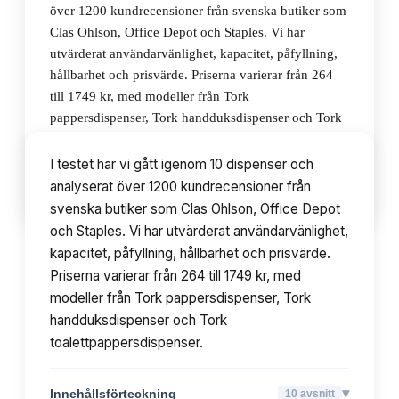
över 1200 kundrecensioner från svenska butiker som
Clas Ohlson, Office Depot och Staples. Vi har
utvärderat användarvänlighet, kapacitet, påfyllning,
hållbarhet och prisvärde. Priserna varierar från 264
till 1749 kr, med modeller från Tork
pappersdispenser, Tork handduksdispenser och Tork
toalettpappersdispenser.
I testet har vi gått igenom 10 dispenser och
analyserat över 1200 kundrecensioner från
▾
Innehållsförteckning
10
avsnitt
svenska butiker som Clas Ohlson, Office Depot
och Staples. Vi har utvärderat användarvänlighet,
kapacitet, påfyllning, hållbarhet och prisvärde.
Priserna varierar från 264 till 1749 kr, med
modeller från Tork pappersdispenser, Tork
handduksdispenser och Tork
toalettpappersdispenser.
▾
Innehållsförteckning
10
avsnitt