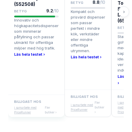
8.8
/10
Tork F
BETYG
(552508)
Stand
9.2
/10
›
BETYG
Kompakt och
Dispe
prisvärd dispenser
Innovativ och
(6520
som passar
högkapacitetsdispenser
BETYG
perfekt i mindre
som minimerar
kök, verkstäder
Stabil
påfyllning och passar
eller mindre
golvdis
utmärkt för offentliga
offentliga
med sto
miljöer med hög trafik.
utrymmen.
kapacit
Läs hela testet ›
Läs hela testet ›
idealisk
verkstä
industri
Läs hel
›
BILLIGAST HOS
BILLIG
BILLIGAST HOS
Fler
i samarbet
i samarbete med
butiker
med
i samarbete med
Fler
PriceRunner
›
PriceRunn
PriceRunner
butiker ›