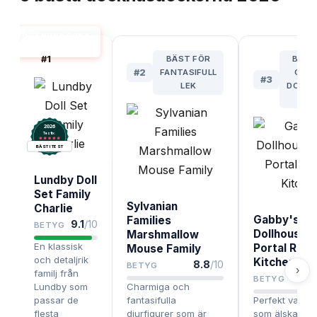
DOCKHUSDOCKA
BÄST I TEST
#
1
BÄST FÖR
BÄST
#
2
FANTASIFULL
GAB
#
3
LEK
DOLLH
FA
2026
.
Testix
BÄST I TEST
Lundby Doll
Set Family
Sylvanian
Charlie
Gabby's
Families
9.1
/10
BETYG
Dollhouse 
Marshmallow
En klassisk
Portal Roo
Mouse Family
och detaljrik
Kitchen
8.8
/10
BETYG
›
familj från
BETYG
Lundby som
Charmiga och
passar de
fantasifulla
Perfekt val fö
flesta
djurfigurer som är
som älskar Ga