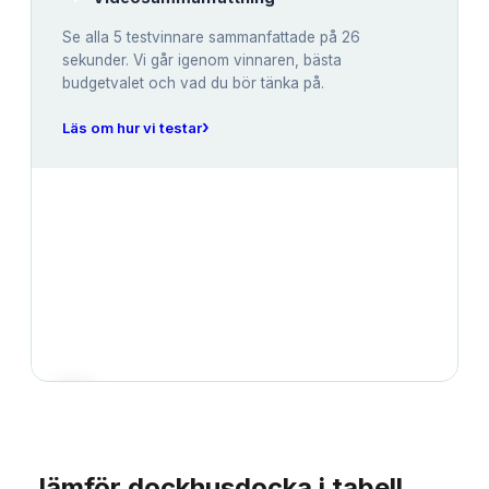
Se alla
5
testvinnare sammanfattade på 26
sekunder. Vi går igenom vinnaren, bästa
budgetvalet och vad du bör tänka på.
›
Läs om hur vi testar
JÄMFÖRELSE
Jämför
dockhusdocka
i tabell