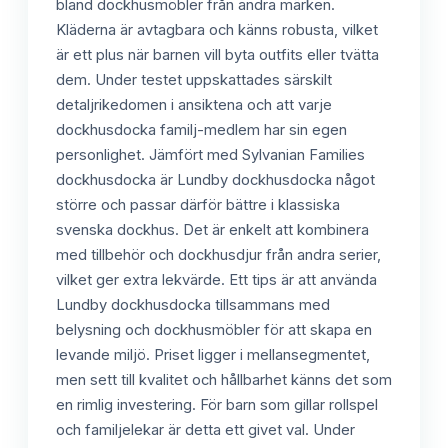
bland dockhusmöbler från andra märken.
Kläderna är avtagbara och känns robusta, vilket
är ett plus när barnen vill byta outfits eller tvätta
dem. Under testet uppskattades särskilt
detaljrikedomen i ansiktena och att varje
dockhusdocka familj-medlem har sin egen
personlighet. Jämfört med Sylvanian Families
dockhusdocka är Lundby dockhusdocka något
större och passar därför bättre i klassiska
svenska dockhus. Det är enkelt att kombinera
med tillbehör och dockhusdjur från andra serier,
vilket ger extra lekvärde. Ett tips är att använda
Lundby dockhusdocka tillsammans med
belysning och dockhusmöbler för att skapa en
levande miljö. Priset ligger i mellansegmentet,
men sett till kvalitet och hållbarhet känns det som
en rimlig investering. För barn som gillar rollspel
och familjelekar är detta ett givet val. Under