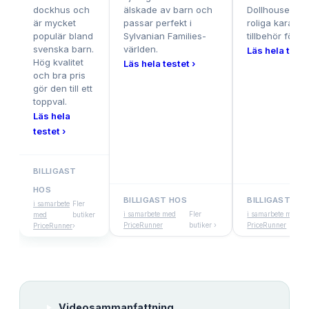
dockhus och
älskade av barn och
Dollhouse, m
är mycket
passar perfekt i
roliga karaktä
populär bland
Sylvanian Families-
tillbehör för t
svenska barn.
världen.
Läs hela teste
Hög kvalitet
Läs hela testet ›
och bra pris
gör den till ett
toppval.
Läs hela
testet ›
BILLIGAST
HOS
BILLIGAST HOS
BILLIGAST HO
i samarbete
Fler
i samarbete med
Fler
i samarbete med
med
butiker
PriceRunner
butiker ›
PriceRunner
PriceRunner
›
Videosammanfattning