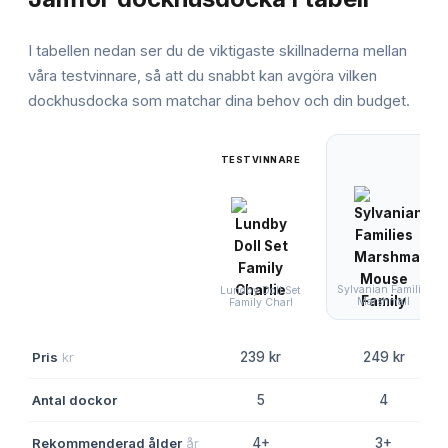
I tabellen nedan ser du de viktigaste skillnaderna mellan
våra testvinnare, så att du snabbt kan avgöra vilken
dockhusdocka
som matchar dina behov och din budget.
TESTVINNARE
Sylvanian Families
Lundby Doll Set
Marshmall
Family Charl
Pris
kr
239 kr
249 kr
Antal dockor
5
4
Rekommenderad ålder
år
4+
3+