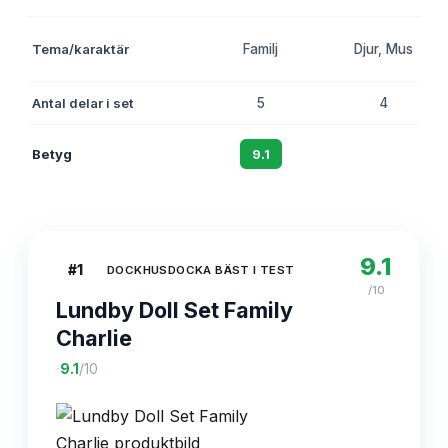
Tema/karaktär
Familj
Djur, Mus
Antal delar i set
5
4
Betyg
9.1
8.8
9.1
#
1
DOCKHUSDOCKA BÄST I TEST
/10
Lundby Doll Set Family
Charlie
·
9.1
/10