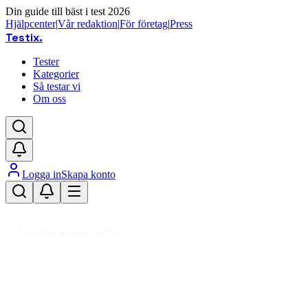
Din guide till bäst i test 2026
Hjälpcenter
|
Vår redaktion
|
För företag
|
Press
Testix
.
Tester
Kategorier
Så testar vi
Om oss
Logga in
Skapa konto
Hem
/
Leksaker
/
Leksaker
/
Dockor & Dockhus
/
Dockhusdocka
Uppdaterad mars 2026
Dockhusdocka bäst i test – våra
favoriter för barnrummet 2026