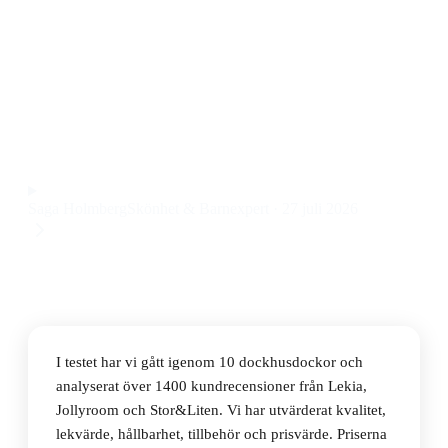
Den bästa dockhusdockan 2026 är Lundby Doll Set
Family Charlie, ett komplett familjeset med fem delar
som passar både små och stora dockhus. Priset ligger
på 239 kr.
Observera att vi kan få provision via återförsäljarlänkar. Inga
varumärken betalar för våra omdömen.
Saga Holmberg
Skönhet & Barnexpert
·
27 juli 2026
I testet har vi gått igenom 10 dockhusdockor och
analyserat över 1400 kundrecensioner från Lekia,
Jollyroom och Stor&Liten. Vi har utvärderat kvalitet,
lekvärde, hållbarhet, tillbehör och prisvärde. Priserna