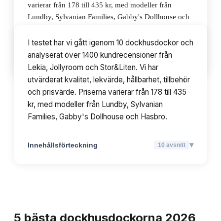
varierar från 178 till 435 kr, med modeller från
Lundby, Sylvanian Families, Gabby's Dollhouse och
Hasbro.
I testet har vi gått igenom 10 dockhusdockor och
analyserat över 1400 kundrecensioner från
▾
Innehållsförteckning
10
avsnitt
Lekia, Jollyroom och Stor&Liten. Vi har
utvärderat kvalitet, lekvärde, hållbarhet, tillbehör
och prisvärde. Priserna varierar från 178 till 435
kr, med modeller från Lundby, Sylvanian
Families, Gabby's Dollhouse och Hasbro.
▾
Innehållsförteckning
10
avsnitt
TOPPLISTA
5
bästa
dockhusdockorna
2026