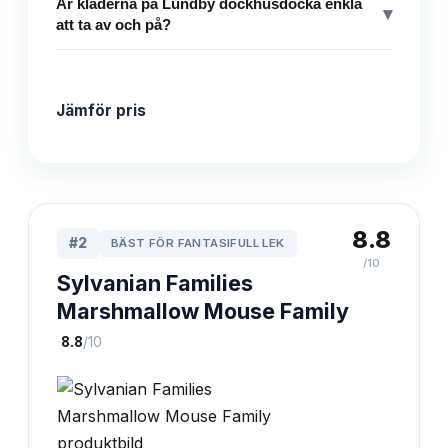
Är kläderna på Lundby dockhusdocka enkla
▾
att ta av och på?
Jämför pris
8.8
#
2
BÄST FÖR FANTASIFULL LEK
/10
Sylvanian Families
Marshmallow Mouse Family
·
8.8
/10