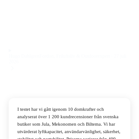
Den bästa domkraften 2026 är Bahco BH13000 3 Ton,
en stabil och robust Bahco domkraft med smidig
hydraulik och hög lyftkapacitet till ett pris på 2 849 kr.
Observera att vi kan få provision via återförsäljarlänkar. Inga
varumärken betalar för våra omdömen.
Hugo Dahlgren
Fordon, Friluftsliv & Outdoorexpert
·
27 juli
2026
I testet har vi gått igenom 10 domkrafter och
analyserat över 1 200 kundrecensioner från svenska
butiker som Jula, Mekonomen och Biltema. Vi har
utvärderat lyftkapacitet, användarvänlighet, säkerhet,