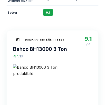
Lyfthöjd max
mm
-
-
Betyg
9.1
8.7
8
9.1
#
1
DOMKRAFTER BÄST I TEST
/10
Bahco BH13000 3 Ton
·
9.1
/10