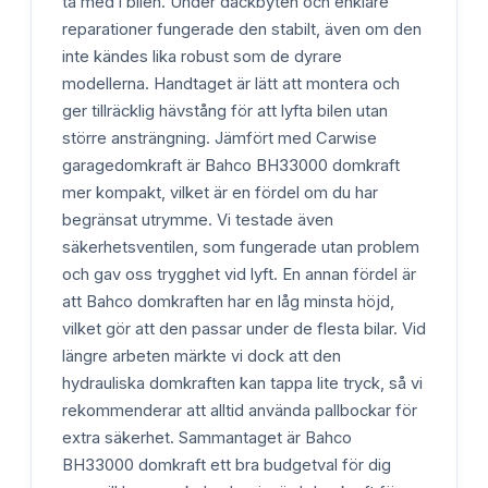
ta med i bilen. Under däckbyten och enklare
reparationer fungerade den stabilt, även om den
inte kändes lika robust som de dyrare
modellerna. Handtaget är lätt att montera och
ger tillräcklig hävstång för att lyfta bilen utan
större ansträngning. Jämfört med Carwise
garagedomkraft är Bahco BH33000 domkraft
mer kompakt, vilket är en fördel om du har
begränsat utrymme. Vi testade även
säkerhetsventilen, som fungerade utan problem
och gav oss trygghet vid lyft. En annan fördel är
att Bahco domkraften har en låg minsta höjd,
vilket gör att den passar under de flesta bilar. Vid
längre arbeten märkte vi dock att den
hydrauliska domkraften kan tappa lite tryck, så vi
rekommenderar att alltid använda pallbockar för
extra säkerhet. Sammantaget är Bahco
BH33000 domkraft ett bra budgetval för dig