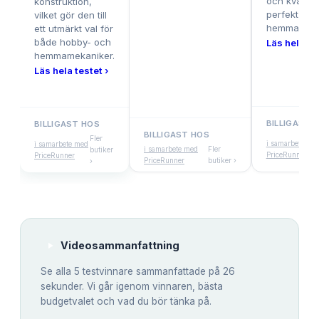
och kvalitet
konstruktion,
perfekt för
vilket gör den till
hemmagara
ett utmärkt val för
både hobby- och
Läs hela tes
hemmamekaniker.
Läs hela testet ›
BILLIGAST 
BILLIGAST HOS
BILLIGAST HOS
Fler
i samarbete me
i samarbete med
i samarbete med
Fler
butiker
PriceRunner
PriceRunner
PriceRunner
butiker ›
›
Videosammanfattning
Se alla
5
testvinnare sammanfattade på 26
sekunder. Vi går igenom vinnaren, bästa
budgetvalet och vad du bör tänka på.