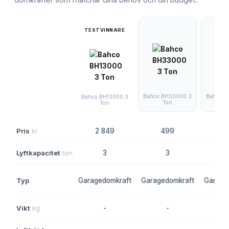
TESTVINNARE
Bahco BH33000 3
Bahco B
Bahco BH13000 3
Ton
3 
Ton
Pris
kr
2 849
499
1 
Lyftkapacitet
ton
3
3
Typ
Garagedomkraft
Garagedomkraft
Garage
Vikt
kg
-
-