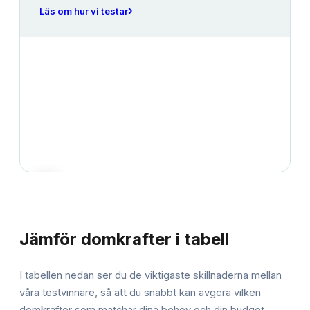
›
Läs om hur vi testar
JÄMFÖRELSE
Jämför
domkrafter
i tabell
I tabellen nedan ser du de viktigaste skillnaderna mellan
våra testvinnare, så att du snabbt kan avgöra vilken
domkrafter
som matchar dina behov och din budget.