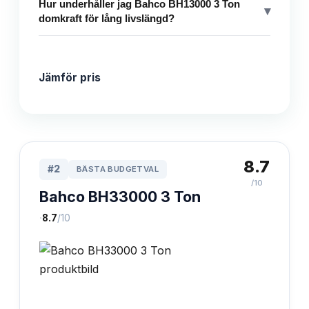
Hur underhåller jag Bahco BH13000 3 Ton
▾
domkraft för lång livslängd?
Jämför pris
8.7
#
2
BÄSTA BUDGETVAL
/10
Bahco BH33000 3 Ton
·
8.7
/10