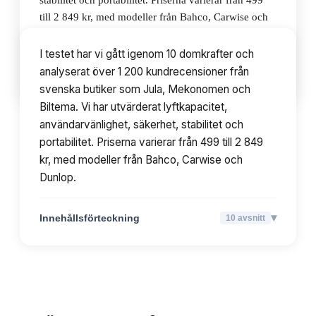
stabilitet och portabilitet. Priserna varierar från 499
till 2 849 kr, med modeller från Bahco, Carwise och
Dunlop.
I testet har vi gått igenom 10 domkrafter och
analyserat över 1 200 kundrecensioner från
▾
Innehållsförteckning
10
avsnitt
svenska butiker som Jula, Mekonomen och
Biltema. Vi har utvärderat lyftkapacitet,
användarvänlighet, säkerhet, stabilitet och
portabilitet. Priserna varierar från 499 till 2 849
kr, med modeller från Bahco, Carwise och
Dunlop.
▾
Innehållsförteckning
10
avsnitt
TOPPLISTA