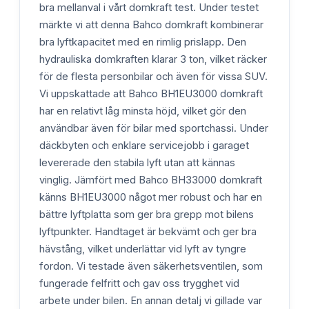
bra mellanval i vårt domkraft test. Under testet
märkte vi att denna Bahco domkraft kombinerar
bra lyftkapacitet med en rimlig prislapp. Den
hydrauliska domkraften klarar 3 ton, vilket räcker
för de flesta personbilar och även för vissa SUV.
Vi uppskattade att Bahco BH1EU3000 domkraft
har en relativt låg minsta höjd, vilket gör den
användbar även för bilar med sportchassi. Under
däckbyten och enklare servicejobb i garaget
levererade den stabila lyft utan att kännas
vinglig. Jämfört med Bahco BH33000 domkraft
känns BH1EU3000 något mer robust och har en
bättre lyftplatta som ger bra grepp mot bilens
lyftpunkter. Handtaget är bekvämt och ger bra
hävstång, vilket underlättar vid lyft av tyngre
fordon. Vi testade även säkerhetsventilen, som
fungerade felfritt och gav oss trygghet vid
arbete under bilen. En annan detalj vi gillade var