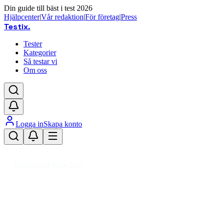
Din guide till bäst i test 2026
Hjälpcenter
|
Vår redaktion
|
För företag
|
Press
Testix
.
Tester
Kategorier
Så testar vi
Om oss
Logga in
Skapa konto
Hem
/
Fordon
/
Bilvård & Fordonstillbehör
/
Domkrafter
Uppdaterad mars 2026
Domkraft bäst i test 2026 – stabila
val för bil och garage