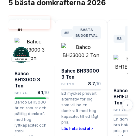
5
bästa
domkrafterna
2026
DOMKRAFTER
BÄST I TEST
#
1
BÄSTA
M
#
2
BUDGETVAL
PRI
#
3
F
GAR
2026
.
Testix
BÄST I TEST
Bahco BH33000
Bahco
3 Ton
BH13000 3
8.7
/10
BETYG
Ton
Bahco
9.1
/10
BETYG
Ett mycket prisvärt
BH1EU30
alternativ för dig
Bahco BH13000
Ton
›
som vill ha en
är en robust och
BETYG
domkraft med hög
pålitlig domkraft
kapacitet till ett lågt
En domkraf
med hög
pris.
bra balans 
lyftkapacitet och
Läs hela testet ›
pris, prest
stabil