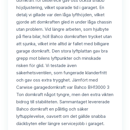
domkraft för bilservice gav oss också snabb
höjdjustering, vilket sparade tid i garaget. En
detalj vi gillade var den låga lyfthöjden, vilket
gjorde att domkraften gled in under låga chassin
utan problem. Vid längre arbeten, som hjulbyte
på flera bilar, höll Bahco domkraften trycket utan
att sjunka, vilket inte alltid är fallet med billigare
garage domkraft. Den stora lyftplattan gav bra
grepp mot bilens lyftpunkter och minskade
risken för glid. Vi testade även
säkerhetsventilen, som fungerade klanderfritt
och gav oss extra trygghet. Jämfört med
Carwise garagedomkraft var Bahco BH13000 3
Ton domkraft något tyngre, men den extra vikten
bidrog till stabiliteten. Sammantaget levererade
Bahco domkraft en pålitlig och säker
lyftupplevelse, oavsett om det gällde snabba
däckbyten eller längre servicejobb i garaget.