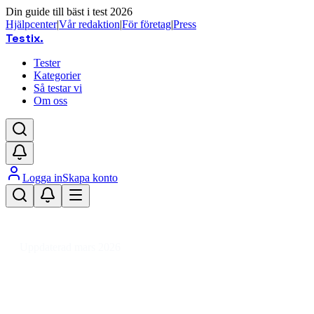
Din guide till bäst i test 2026
Hjälpcenter
|
Vår redaktion
|
För företag
|
Press
Testix
.
Tester
Kategorier
Så testar vi
Om oss
Logga in
Skapa konto
Hem
/
DIY
/
Golv, Vägg & Tak
/
Socklar & Listverk
/
Dörrfoder och fönsterfoder
Uppdaterad mars 2026
Dörrfoder och fönsterfoder bäst i
test 2026 – allmoge & vit jämförda