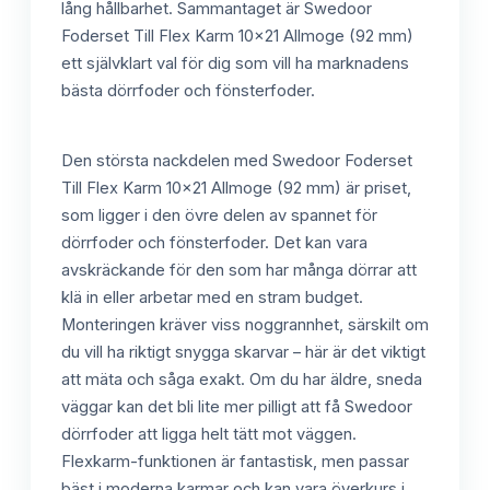
lång hållbarhet. Sammantaget är Swedoor
Foderset Till Flex Karm 10x21 Allmoge (92 mm)
ett självklart val för dig som vill ha marknadens
bästa dörrfoder och fönsterfoder.
Den största nackdelen med Swedoor Foderset
Till Flex Karm 10x21 Allmoge (92 mm) är priset,
som ligger i den övre delen av spannet för
dörrfoder och fönsterfoder. Det kan vara
avskräckande för den som har många dörrar att
klä in eller arbetar med en stram budget.
Monteringen kräver viss noggrannhet, särskilt om
du vill ha riktigt snygga skarvar – här är det viktigt
att mäta och såga exakt. Om du har äldre, sneda
väggar kan det bli lite mer pilligt att få Swedoor
dörrfoder att ligga helt tätt mot väggen.
Flexkarm-funktionen är fantastisk, men passar
bäst i moderna karmar och kan vara överkurs i