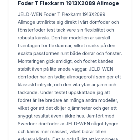
Foder T Flexkarm 1913X2089 Allmoge
JELD-WEN Foder T Flexkarm 1913X2089
Allmoge utmärkte sig direkt i vårt dörrfoder och
fönsterfoder test tack vare sin flexibilitet och
robusta känsla. Den här modellen är särskilt
framtagen för flexkarmar, vilket märks på den
exakta passformen runt både dörrar och fönster.
Monteringen gick smidigt, och fodret kändes
stabilt även på lite sneda väggar. JELD-WEN
dörrfoder har en tydlig allmogeprofil som ger ett
klassiskt intryck, och den vita ytan är jämn och
täckande. Under testet uppskattade jag att
fodret är lite bredare än många andra modeller,
vilket gör att det döljer ojämnheter och ger ett
snyggt resultat även i äldre hus. Jämfört med
Swedoor dörrfoder är JELD-WEN något tyngre
och känns mer massivt, vilket bidrar till en
exklusiv känsla. Det är också lätt att kombinera