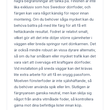
några begränsningar att tänka på. Finishen är inte
lika exklusiv som hos Swedoor dörrfoder, och
färgen kan vara något känslig för repor innan
montering. Om du behöver såga mycket kan du
behöva bättra på med lite färg för att få ett
heltäckande resultat. Fodret är relativt smalt,
vilket gör att det inte döljer större ojämnheter i
väggen eller breda springor runt dörrkarmen. Det
är också mindre robust än vissa dyrare alternativ,
så om du har småbarn eller mycket trafik kan det
vara värt att överväga ett kraftigare dörrfoder.
Vid installation på sneda väggar kan det krävas
lite extra arbete för att få en snygg passform.
Moelven fönsterfoder är inte självhäftande, så
du behöver använda spik eller lim. Slutligen är
färgnyansen ganska neutral, men kan skilja sig
något från andra vitmålade foder, så kontrollera
gärna mot dina befintliga lister innan köp.