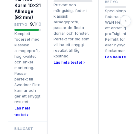
BETYG
Prisvärt och
Karm 10x21
mångsidigt foder i
Specialanpassa
Allmoge
klassisk
foderset för J
(92 mm)
›
allmogeprofil,
WEN Flexkarmar
9.1
/10
BETYG
passar de flesta
ett enhetligt oc
dörrar och fönster.
Komplett
proffsigt intryck
Perfekt för dig som
foderset med
Perfekt för ren
vill ha ett snyggt
klassisk
eller nybygge 
resultat till låg
allmogeprofil,
flexkarmar.
kostnad.
hög kvalitet
Läs hela testet
och enkel
Läs hela testet ›
montering.
Passar
perfekt till
Swedoor Flex
karmar och
ger ett snyggt
resultat.
Läs hela
testet ›
BILLIGAST