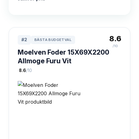
8.6
#
2
BÄSTA BUDGETVAL
/10
Moelven Foder 15X69X2200
Allmoge Furu Vit
·
8.6
/10