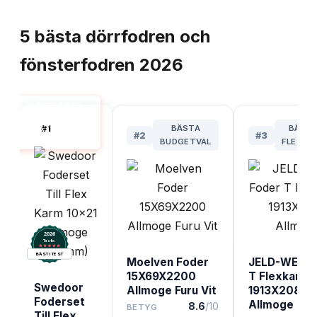
TOPPLISTA
5
bästa
dörrfodren och
fönsterfodren
2026
DÖRRFODER
OCH
#
1
BÄSTA
BÄST 
FÖNSTERFODER
#
2
#
3
BÄST I TEST
BUDGETVAL
FLEXKA
2026
.
Testix
BÄST I TEST
Moelven Foder
JELD-WEN F
15X69X2200
T Flexkarm
Swedoor
Allmoge Furu Vit
1913X2089
Foderset
Allmoge
8.6
/10
BETYG
Till Flex