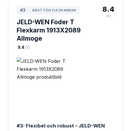
8.4
#
3
BÄST FÖR FLEXKARMAR
/10
JELD-WEN Foder T
Flexkarm 1913X2089
Allmoge
·
8.4
/10
#3: Flexibel och robust – JELD-WEN