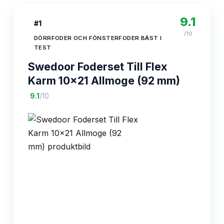
9.1
#
1
/10
DÖRRFODER OCH FÖNSTERFODER BÄST I
TEST
Swedoor Foderset Till Flex
Karm 10x21 Allmoge (92 mm)
·
9.1
/10