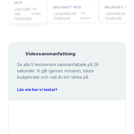
HOS
BILLIGAST HOS
BILLIGAST HOS
i samarbete
Fler
i samarbete med
Fler
i samarbete med
med
butiker
PriceRunner
butiker ›
PriceRunner
PriceRunner
›
Videosammanfattning
Se alla
5
testvinnare sammanfattade på 26
sekunder. Vi går igenom vinnaren, bästa
budgetvalet och vad du bör tänka på.
›
Läs om hur vi testar