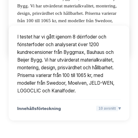
Bygg. Vi har utvärderat materialkvalitet, montering,
design, prisvärdhet och hållbarhet. Priserna varierar
från 100 till 1065 kr, med modeller från Swedoor,
Moelven, JELD-WEN, LOGOCLIC och Kanalfoder.
I testet har vi gått igenom 8 dörrfoder och
fönsterfoder och analyserat över 1200
▾
Innehållsförteckning
10
avsnitt
kundrecensioner från Byggmax, Bauhaus och
Beijer Bygg. Vi har utvärderat materialkvalitet,
montering, design, prisvärdhet och hållbarhet.
Priserna varierar från 100 till 1065 kr, med
modeller från Swedoor, Moelven, JELD-WEN,
LOGOCLIC och Kanalfoder.
▾
Innehållsförteckning
10
avsnitt