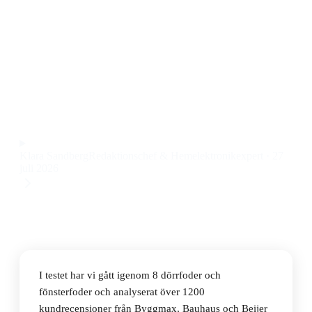
Den bästa dörrfodret och fönsterfodret 2026 är
Swedoor Foderset Till Flex Karm 10x21 Allmoge (92
mm), som kombinerar robust kvalitet, enkel montering
och snygg allmogeprofil till ett pris på 999 kr.
Observera att vi kan få provision via återförsäljarlänkar. Inga
varumärken betalar för våra omdömen.
Klara Sandberg
Redaktionschef & Hemelektronikexpert
·
27
juli 2026
I testet har vi gått igenom 8 dörrfoder och
fönsterfoder och analyserat över 1200
kundrecensioner från Byggmax, Bauhaus och Beijer