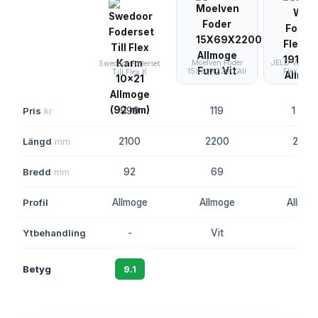
Moelven Foder
JELD-WEN Fo
Swedoor Foderset
15X69X2200 All
Flexkarm 
Till Flex K
Pris
kr
999
119
1 065
Längd
mm
2100
2200
2089
Bredd
mm
92
69
-
Profil
Allmoge
Allmoge
Allmog
Ytbehandling
-
Vit
-
Betyg
9.1
8.6
8.4